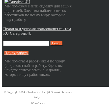
Мы поможем найти сиделку для ваших
родителей. Здесь вы найдете список
работников по всему миру, которые
ищут работу.
Правила и условия пользования сайтом
RU Caregivers4U
Поиск работы
Мы помогаем работникам по уходу
(сиделкам) найти работу. Здесь вы
найдете список семей в Израиле,
которые ищут работников.
© Copyright 2014. Classica-Nizi Ilan | & Smart-4Biz.com -
Koby S
4CareGivers