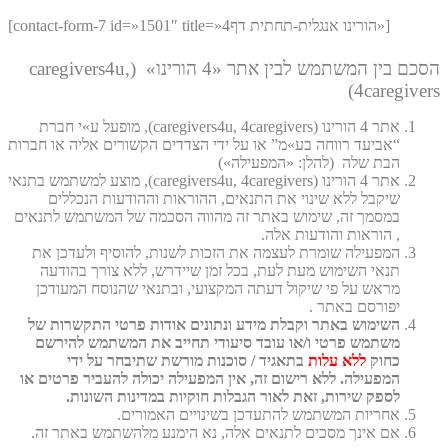
[contact-form-7 id=»1501″ title=»4הורינו אנגלית-תחתית דף»]
הסכם בין המשתמש לבין אתר «4 הורינו» (caregivers4u,
4caregivers)
אתר 4 הורינו (caregivers4u, 4caregivers), מופעל ע»י חברת
“אביעד רווחה בע»מ” או על ידי הצדדים הקשורים אליה או חברות
הבת שלה (להלן: «המפעילה»)
אתר 4 הורינו (caregivers4u, 4caregivers), מוצע למשתמש בתנאי
שיקבל ללא שינוי את התנאים, ההוראות וההודעות הנכללים
במסמך זה, שימוש באתר זה מהווה הסכמה של המשתמש לתנאים
, הוראות והודעות אלה.
המפעילה שומרת לעצמה את הזכות לשנות, להוסיף ולעדכן את
תנאי השימוש מעת לעת, בכל זמן שיידרש, ללא צורך בהודעה
מראש על פי שיקול דעתה המקצועי, ובתנאי שהנוסח המעודכן
יפורסם באתר .
השימוש באתר וקבלת מידע ונתונים אודות פרטי התקשרות של
משתמש פרטי ו/או עובד סיעודי תחייב את המשתמש להירשם
כחוק
ללא עלות
בתאגיד / סוכנות מורשת שתיבחר על ידי
המפעילה. ללא רישום זה, אין המפעילה יכולה להעביר פרטים או
לספק שירות, זאת לאור הגבלות חוקיות במדינות השונות.
אחריות המשתמש להתעדכן בשינויים האמורים.
אם אינך מסכים לתנאים אלה, נא הימנע מלהשתמש באתר זה.