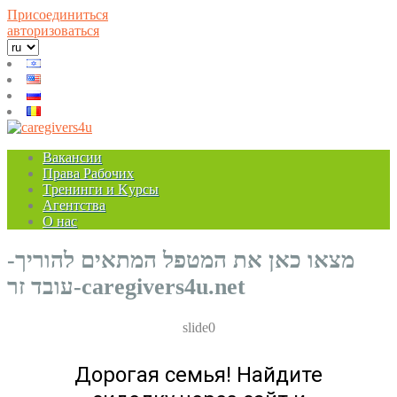
Присоединиться
авторизоваться
Bакансии
Права Рабочих
Tренинги и Kурсы
Агентства
О нас
מצאו כאן את המטפל המתאים להוריך-
עובד זר-caregivers4u.net
slide0
Дорогая семья! Найдите