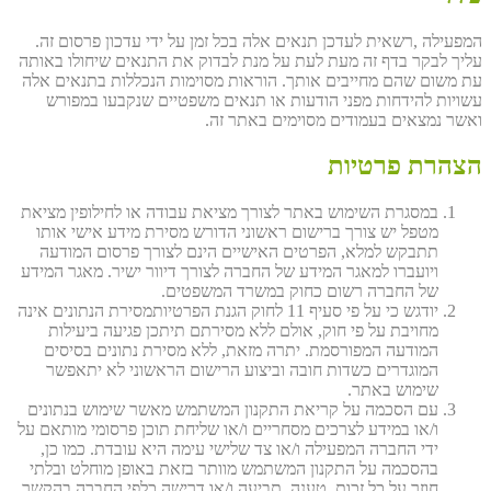
המפעילה ,רשאית לעדכן תנאים אלה בכל זמן על ידי עדכון פרסום זה.
עליך לבקר בדף זה מעת לעת על מנת לבדוק את התנאים שיחולו באותה
עת משום שהם מחייבים אותך. הוראות מסוימות הנכללות בתנאים אלה
עשויות להידחות מפני הודעות או תנאים משפטיים שנקבעו במפורש
ואשר נמצאים בעמודים מסוימים באתר זה.
הצהרת פרטיות
במסגרת השימוש באתר לצורך מציאת עבודה או לחילופין מציאת
מטפל יש צורך ברישום ראשוני הדורש מסירת מידע אישי אותו
תתבקש למלא, הפרטים האישיים הינם לצורך פרסום המודעה
ויועברו למאגר המידע של החברה לצורך דיוור ישיר. מאגר המידע
של החברה רשום כחוק במשרד המשפטים.
יודגש כי על פי סעיף 11 לחוק הגנת הפרטיותמסירת הנתונים אינה
מחויבת על פי חוק, אולם ללא מסירתם תיתכן פגיעה ביעילות
המודעה המפורסמת. יתרה מזאת, ללא מסירת נתונים בסיסים
המוגדרים כשדות חובה וביצוע הרישום הראשוני לא יתאפשר
שימוש באתר.
עם הסכמה על קריאת התקנון המשתמש מאשר שימוש בנתונים
ו/או במידע לצרכים מסחריים ו/או שליחת תוכן פרסומי מותאם על
ידי החברה המפעילה ו/או צד שלישי עימה היא עובדת. כמו כן,
בהסכמה על התקנון המשתמש מוותר בזאת באופן מוחלט ובלתי
חוזר על כל זכות, טענה, תביעה ו/או דרישה כלפי החברה בהקשר