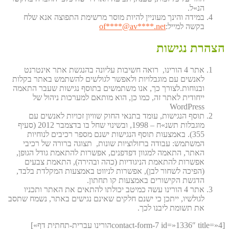
הנ»ל.
במידה והינך מעוניין להיות מוסר מרשימת התפוצה אנא שלח
of
****@av****.n
et
בקשה למייל:
הצהרת נגישות
אתר 4 הורינו, רואה חשיבות עליונה בהנגשת אתר אינטרנט
לאנשים עם מוגבלויות ולאפשר לגולשים להשתמש באתר בקלות
ובנוחות.לצורך כך, אנו משתמשים בתוסף נגישות שעבר התאמה
ייחודית לאתר זה, כמו כן, הוא מותאם למערכות ניהול של
WordPress
תוסף הנגישות, עומד בתנאי החוק שוויון זכויות לאנשים עם
מוגבלות תשנ»ח – 1998, ובשינוי שחל בו בדצמבר 2012 (סעיף
355). באמצעות תוסף הנגישות ישנם מספר רכיבים לנוחיות
המשתמש: עבודה ברזולוציות שונות, תצוגה ברורה של רכיבי
האתר, התאמה למגוון דפדפנים, אפשרות להתאמת גודל הגופן,
אפשרות להתאמת הניגודיות (כהה ובהירה), התאמת צבעים
(הפיכה לשחור לבן), אפשרות לניווט באמצעות המקלדת בלבד,
הדגשת הקישורים באמצעות קו תחתון.
אתר 4 הורינו עשה כמיטב יכולתו להתאים את האתר ותכניו
לגולשיו, ייתכן כי ישנם חלקים שאינם נגישים באתר, נשמח שתסב
את תשומת ליבנו לכך.
[contact-form-7 id=»1336″ title=»4הורינו עברית-תחתית דף»]