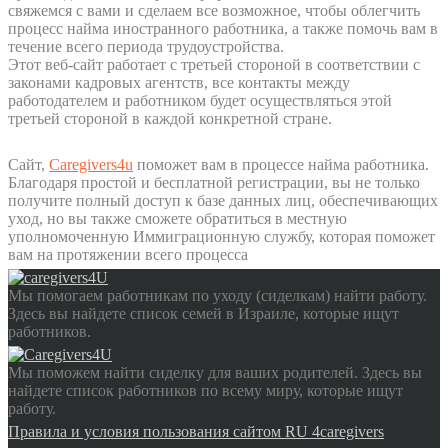
свяжемся с вами и сделаем все возможное, чтобы облегчить
процесс найма иностранного работника, а также помочь вам в
течение всего периода трудоустройства.
Этот веб-сайт работает с третьей стороной в соответствии с
законами кадровых агентств, все контакты между
работодателем и работником будет осуществляться этой
третьей стороной в каждой конкретной стране.
Сайт,
Caregivers4u
поможет вам в процессе найма работника.
Благодаря простой и бесплатной регистрации, вы не только
получите полный доступ к базе данных лиц, обеспечивающих
уход, но вы также сможете обратиться в местную
уполномоченную Иммиграционную службу, которая поможет
вам на протяжении всего процесса
Мы помогаем работникам по уходу (сиделкам) найти работу.
Здесь вы найдете список семей в Израиле, которые ищут
работников.
Мы поможем найти сиделку для ваших родителей. Здесь вы
найдете список работников по всему миру, которые ищут
работу.
Правила и условия пользования сайтом RU 4caregivers