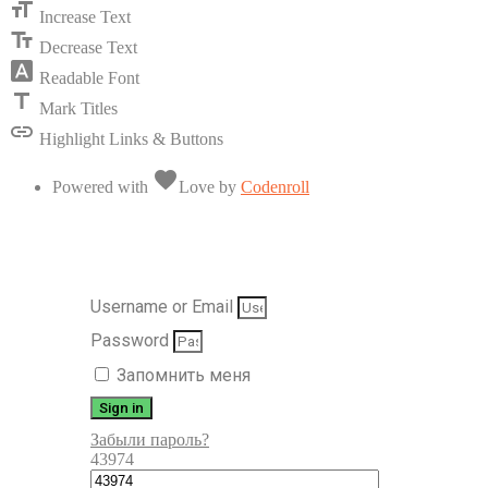
format_size
Increase Text
text_fields
Decrease Text
font_download
Readable Font
title
Mark Titles
link
Highlight Links & Buttons
favorite
Powered with
Love
by
Codenroll
Username or Email
Password
Запомнить меня
Sign in
Забыли пароль?
43974