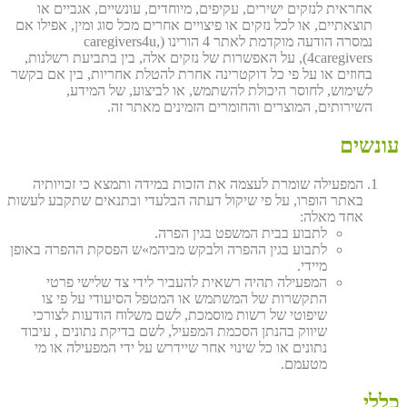
אחראית לנזקים ישירים, עקיפים, מיוחדים, עונשיים, אגביים או
תוצאתיים, או לכל נזקים או פיצויים אחרים מכל סוג ומין, אפילו אם
נמסרה הודעה מוקדמת לאתר 4 הורינו (caregivers4u,
4caregivers), על האפשרות של נזקים אלה, בין בתביעת רשלנות,
בחוזים או על פי כל דוקטרינה אחרת להטלת אחריות, בין אם בקשר
לשימוש, לחוסר היכולת להשתמש, או לביצוע, של המידע,
השירותים, המוצרים והחומרים הזמינים מאתר זה.
עונשים
המפעילה שומרת לעצמה את הזכות במידה ותמצא כי זכויותיה
באתר הופרו, על פי שיקול דעתה הבלעדי ובתנאים שתקבע לעשות
אחד מאלה:
לתבוע בבית המשפט בגין הפרה.
לתבוע בגין ההפרה ולבקש מביהמ»ש הפסקת ההפרה באופן
מיידי.
המפעילה תהיה רשאית להעביר לידי צד שלישי פרטי
התקשרות של המשתמש או המטפל הסיעודי על פי צו
שיפוטי של רשות מוסמכת, לשם משלוח הודעות לצורכי
שיווק בהנתן הסכמת המפעיל, לשם בדיקת נתונים , עיבוד
נתונים או כל שינוי אחר שיידרש על ידי המפעילה או מי
מטעמם.
כללי