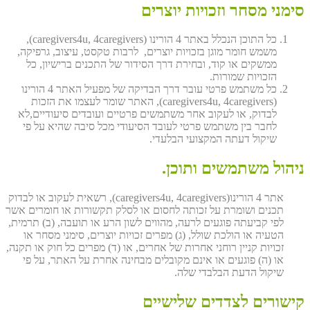
סימני מסחר וזכויות יוצרים
כל התוכן הנכלל באתר 4 הורינו (caregivers4u, 4caregivers),
משמש חומר מוגן בזכויות יוצרים, לרבות טקסט, עיצוב, גרפיקה,
ממשקים או קוד, ובחירת דרך הסידור של התכנים ברישיון, כל
הזכויות שמורות.
כל משתמש פרטי עובר דרך הבדיקה של מפעיל האתר 4 הורינו
(caregivers4u, 4caregivers), האתר שומר לעצמו את הזכות
לבדוק, או לעקוב אחר משתמשים פרטיים ועובדים סיעודיים,לא
לחבר בין משתמש פרטי לעובד הסיעודי מכל סיבה שהיא על פי
שיקול דעתה המקצועי הבלעדי.
ניהול משתמשים ותוכן.
אתר 4 הורינו(caregivers4u, 4caregivers), רשאית לעקוב או לבדוק
תכנים ושומרת על זכותה לחסום או לסלק תקשורות או חומרים אשר
לפי קביעתה פוגעים לרעה, מהווים לשון הרע או תועבה, (ב) תרמית,
הטעיה או הולכת שולל, (ג) מפרים זכויות יוצרים, סימני מסחר או
זכויות קניין רוחני אחרות של אחרים, או (ד) מפרים כל חוק או תקנה,
או (ה) פוגעים או אינם מקובלים מבחינה אחרת על האתר, על פי
שיקול הדעת הבלבדי שלה.
קישורים לצדדים שלישיים