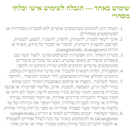
שימוש באתר — הגבלה לשימוש אישי ובלתי
מסחרי
האתר הינו לשימוש משתמשים אישיים ולא למטרות מסחריות או
למשתמשים מסחריים.
אינך רשאי לשנות, להעתיק, להפיץ, להעביר, לבצע, לשעתק,
לפרסם, להעניק רישיונות, למסור או למכור כל מידע, מאתר 4
הורינו (caregivers4u, 4caregivers).
מטרת האתר, הינו אפשרות למשתמש פרטי, ליצור קשר עם
מטפלים סיעודיים באופן שמנגיש הצע של עובדים סיעודיים
ומשתמשים פרטיים הזקוקים למתן שרות בתחום זה ולהפך.
המפעילה, תהיה רשאית להעביר את פרטי ההתקשרות (טלפון,
כתובת) והמידע אודות המשתמש, לידי העובד הסיעודי , ולהיפך.
נאסר העלאת , הפצת או פרסום באמצעות האתר תוכן שהוא
בגדר לשון הרע, השמצה, תועבה, איום, פלישה לפרטיות או פגיעה
בזכויות פרסום, חומר שהוא בגדר שימוש לרעה, חומר לא חוקי או
חומר מעורר התנגדות בדרכים אחרות, או חומר המהווה עבירה
פלילית או עידוד לעבירה פלילית, חומר המפר את זכויותיו של צד
כלשהו או חומר אשר מצמיח אחריות או מפר כל חוק בדרך אחרת.
נאסר העלאת תכנים מסחריים לאתר 4 הורינו (caregivers4u,
4caregivers) או להשתמש באתר על מנת לשדל אחרים להצטרף
או להפוך לחברים בכל שירות מקוון מסחרי אחר או ארגון אחר.