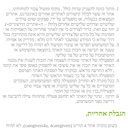
מתוך כוונה להעניק שרות כולל , מקיף ומועיל עבור לקוחותינו, ,
אתר זה עשוי לכלול קישורים לאתרים אחרים באינטרנט, אתרים
הנמצאים בבעלות, או מופעלים על ידי, ספקים שהם צדדים
שלישיים וצדדים שלישיים אחרים (להלן – ה»אתרים החיצוניים»).
יחד עם זאת, ברור לצדדים כי אין לאתר אחריות על האמיתות או
הזמינות של כל מידע של צדדים שלישיים והיא אינה מתחייבת בכל
דרך שהיא כי המידע שמועבר לאתר הינו מלא , מדוייק או אמיתי.
על המשתמש הפרטי או עובדי הסיעוד לא תהיה כל דרישה או
טענה או תביעה או חבות כנגד האתר,כתוצאה מהשימוש או
ההסתמכות על מידע של צד שלישי.
המפעילה של האתר שומרת לעצמה את הזכות לשנות את מבנה
האתר או את תכניו או את עיצובו או להפסיק באופן סופי את קיומו
, ללא התרעה מראש. במקרה של הפסקת האתר תפרסם
המפעילה הודעה על כך בעמוד הראשי של האתר.
בכל מקרה לא תחוייב המפעילה כלפי המשתמשים, העובדים
הסיעודיים או כל צד שלישי בחבות או פיצוי עבור סיום
הפעילות,בגין נזק או אובדן של חומר.
תיקון , שינוי של האתר לא תחשב פעולה שתהווה עילה לתביעה או
דרישה מצד המשתמש.
הגבלת אחריות.
בשום מקרה אתר 4 הורינו (caregivers4u, 4caregivers), לא תהיה