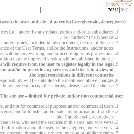
שחזור סיסמה?
76312
ween the user and site "4 parents (Caregivers4u, 4caregivers)"
es Ltd" and/or by any related parties and/or its subsidiaries.
For further: “The Operator”.
, and/or notes, included in this document, the use of this site
tance of the User Terms, and/or the Instructions, and/or notes.
me, without any warning, and/or according to his professional
dition that the improved version will be published in the site.
ill require from the user to register legally in the legal
on and/or to provide any service, and this is in a view of
the legal restrictions in different countries.
sponsibility will be suitable to the mentioned above changes.
 do not agree to accept these terms, please, avoid the site use.
The site use – limited for private and/or non commercial user
sers, and not for commercial purposes and/or commercial users.
icense, and/or transfer, and/or sale any information, from the
site Caregivers4u, 4caregivers.
vate users, who need the services in this area, and vice versa.
 information about the user, to the caregiver, and vice versa.
ry, obscene, threatening, privacy invasion or publicity rights