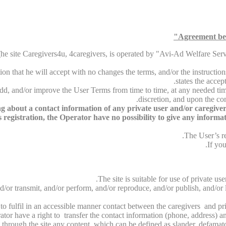
Agreement bet
T
he site Caregivers4u, 4caregivers, is operated by "Avi-Ad Welfare Servic
ion that he will accept with no changes the terms, and/or the instructions
states the accep
 add, and/or improve the User Terms from time to time, at any needed ti
discretion, and upon the con
 about a contact information of any private user and/or caregivers w
registration, the Operator have no possibility to give any informati
The User’s re
If you
The site is suitable for use of private u
d/or transmit, and/or perform, and/or reproduce, and/or publish, and/or l
y to fulfil in an accessible manner contact between the caregivers and pri
tor have a right to transfer the contact information (phone, address) and
 through the site any content, which can be defined as slander, defamato