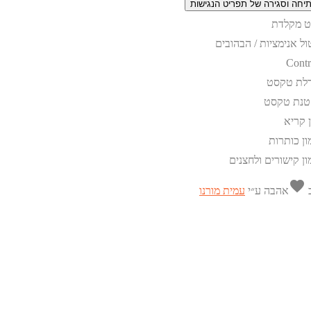
יחה וסגירה של תפריט הנגישות
וט מקלדת
ול אנימציות / הבהובים
Contr
לת טקסט
טנת טקסט
ן קריא
ון כותרות
ון קישורים ולחצנים
favorite
ב
אהבה
ע״י
עמית מורנו