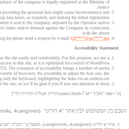
tabase of the company is legally registered at the Ministry of
Justice.
not providing the personal data might cause inconvenience and
ng data bases, as required, and making the initial registration.
ntent is sent to the company, adjusted by the Operator and/or
nd/or claim, and/or demand against the Company in connection
with the above.
ng list please send a request by e-mail:
Of
****@av****.n
et
Accessibility Statement
use the site easily and comfortably. For this purpose, we use a
ccess to this site, as it is optimized for control of WordPress.
5). The extension of accessibility brings a number of useful
iety of browsers; the possibility to adjust the font size, the
ing only the keyboard, highlighting the links via an underscore.
he site, so we’ll be glad if you’ll turn our attention to them.
[contact-form-7 id="1501" title="4הורינו אנגלית-תחתית דף"]
הסכם בין המשתמש לבין אתר "4 הורינו" (caregivers4u, 4caregivers)
אתר 4 הורינו (caregivers4u, 4caregivers), מופעל ע"י חברת “אביעד רווחה בע"מ” או על ידי הצדדים הקשורים אליה או חברות הבת שלה (להלן: "המפעילה")