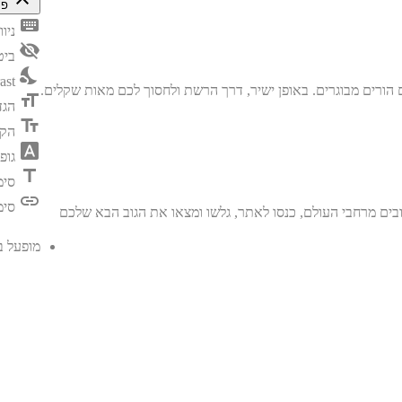
פת
keyboard
ניו
visibility_off
ביט
nights_stay
ast
format_size
הגד
text_fields
הק
font_download
גופ
title
סימ
link
סימ
בים מרחבי העולם, כנסו לאתר, גלשו ומצאו את הגוב הבא שלכם
מופעל 