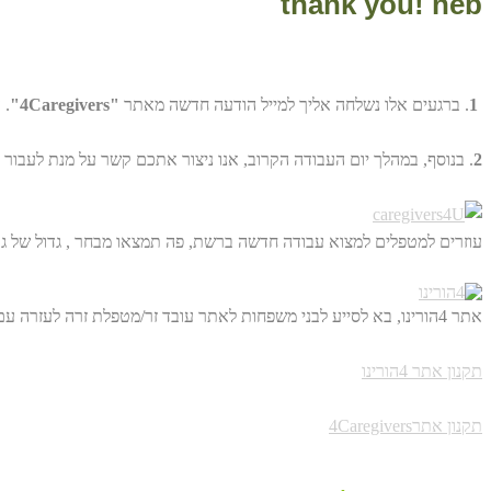
thank you! heb
1
. ברגעים אלו נשלחה אליך למייל הודעה חדשה מאתר
"4Caregivers"
. 
2
. בנוסף, במהלך יום העבודה הקרוב, אנו ניצור אתכם קשר על מנת לעבור 
עוזרים למטפלים למצוא עבודה חדשה ברשת, פה תמצאו מבחר , גדול של גו
אתר 4הורינו, בא לסייע לבני משפחות לאתר עובד זר/מטפלת זרה לעזרה עם הורים מבוגרים. באופן ישיר, דרך הרשת ולחסוך לכם מאות שקלים.
תקנון אתר 4הורינו
תקנון אתר4Caregivers