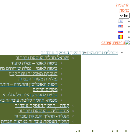
הרשמה
כניסה
מטפלים זרים-המאגר
תהליך העסקת עובד זר
ישראל-תהליך העסקת עובד זר
ביטוח לאומי – גמלת סיעוד
ביטוח לאומי – גמלת שירותים מיו
העסקת מטפל זר עבור קטין
גמלאות משרד הבטחון
רשות האוכלוסין וההגירה – היתר
מקרים חריגים
טיפים למעסיק המתחיל -חלק א
סכמה- תהליך קליטת עובד זר בי
קנדה – תהליך העסקת עובד זר
אוסטרליה – העסקת עובד זר
אנגליה- תהליך העסקת עובד זר
תהליך העסקת עובד זר בארצות הברית