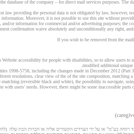
o the database of the company – for direct mail services purposes. The da
ction law providing the personal data is not obligated by law, however, 
information. Moreover, it is not possible to use this site without providi
, and/or information for commercial and/or advertising purposes; the co
greement confirmation waive absolutely and unconditionally any right, a
If you wish to be removed from the maili
Website accessibility for people with disabilities, so to allow users to 
modified additional unique a
lities 1998-5758, including the changes made in December 2012 (Part 35
nt resolutions, clear view of the of the site composition, matching a var
lor-matching (reversible black and white), the possibility to navigate, us
te with users’ needs. However, there might be some inaccessible parts of t