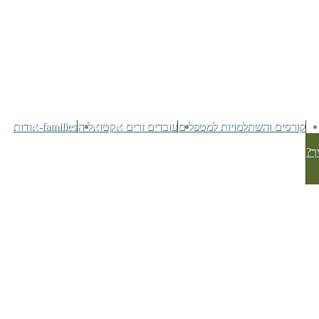
קורסים והשתלמויות למטפלים
עובדים זרים אקטואליה
families-אודות
ך?