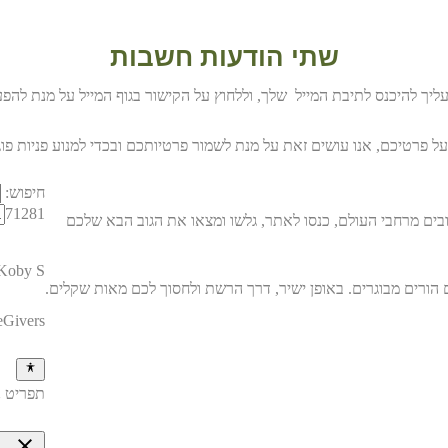
שתי הודעות חשבות
עליך להיכנס לתיבת המייל שלך, וללחוץ על הקישור בגוף המייל על מנת להפ
על פרטיכם, אנו עושים זאת על מנת לשמור פרטיותכם ובכדי למנוע פניות פו
חיפוש:
71281
בים מרחבי העולם, כנסו לאתר, גלשו ומצאו את הגוב הבא שלכם
Koby S
eGivers
תפריט נ
close