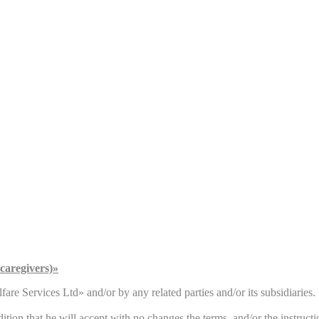
caregivers)»
are Services Ltd» and/or by any related parties and/or its subsidiaries.
ition that he will accept with no changes the terms, and/or the instructio