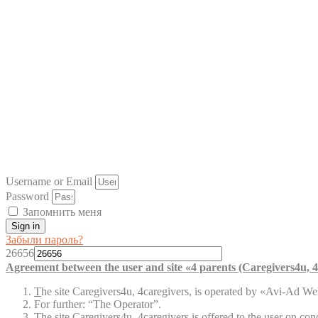
Username or Email
Password
Запомнить меня
Sign in
Забыли пароль?
26656
Agreement between the user and site «4 parents (Caregivers4u, 4
T
he site Caregivers4u, 4caregivers, is operated by «Avi-Ad Welf
For further: “The Operator”.
The site Caregivers4u, 4caregivers is offered to the user on cond