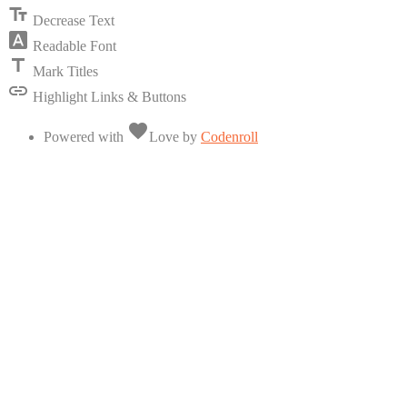
text_fields
Decrease Text
font_download
Readable Font
title
Mark Titles
link
Highlight Links & Buttons
favorite
Powered with
Love
by
Codenroll