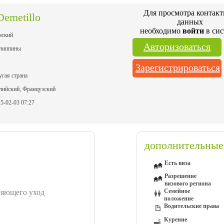
Для просмотра контак
Demetillo
данных
необходимо
войти
в сис
нский
Авторизоваться
липпины
Зарегистрироваться
угая страна
лийский, Французский
5-02-03 07:27
дополнительные
Есть виза
Разрешение
визового региона
Семейное
ляющего уход
положение
Водительские права
Курение