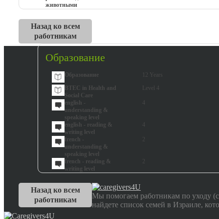
животными
Назад ко всем
работникам
Образование
Образование
12 Years
BTEC in Health and
Level 4
Social Care
english -
4
understanding &
speaking level
english - reading &
4
writing level
french -
2
understanding &
speaking level
french - reading &
2
writing level
Назад ко всем
Мы помогаем работникам по уходу (с
работникам
найдете список семей в Израиле, кот