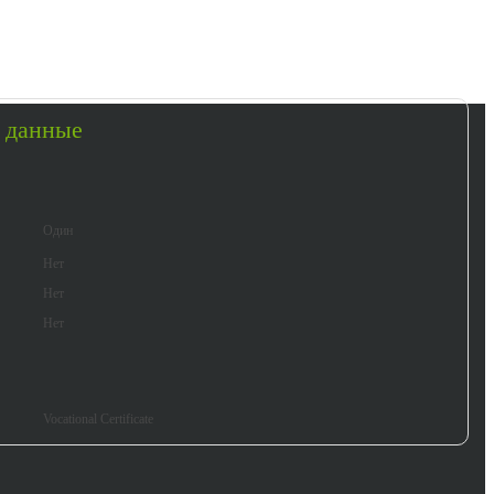
 данные
Один
Нет
Нет
Нет
Vocational Certificate