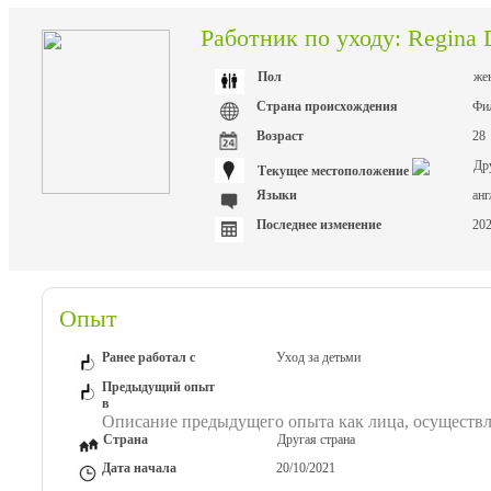
Работник по уходу: Regina 
Пол
же
Страна происхождения
Фи
Возраст
28
Др
Текущее местоположение
Языки
анг
Последнее изменение
202
Опыт
Ранее работал с
Уход за детьми
Предыдущий опыт
в
Описание предыдущего опыта как лица, осуществ
Страна
Другая страна
Дата начала
20/10/2021