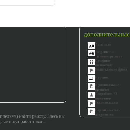
дополнительные
Есть виза
Разрешение
визового региона
Семейное
положение
Водительские права
Курение
Криминальное
прошлое
Подробнее / О
компании
Рекомендации
Сертификаты и
документы
иделкам) найти работу. Здесь вы
орые ищут работников.