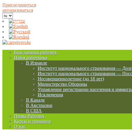
Присоединиться
авторизоваться
База данных рабочих
Найм работника
B Израиле
Институт национального страхования — Долг
Институт национального страхования — Посо
Несовершеннолетние (до 18 лет)
Министерство Обороны
Управление регистрации населения и иммигр
Исключения
B Канаде
B Австралии
B США
Права Рабочих
Курсы и тренинги
О нас