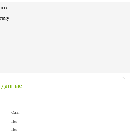
тных
тему.
 данные
Один
Нет
Нет