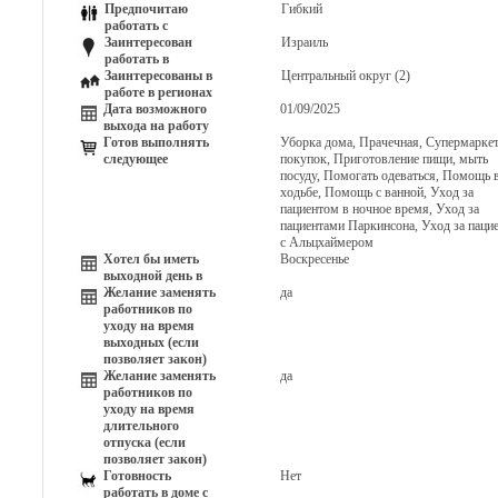
Предпочитаю
Гибкий
работать с
Заинтересован
Израиль
работать в
Заинтересованы в
Центральный округ (2)
работе в регионах
Дата возможного
01/09/2025
выхода на работу
Готов выполнять
Уборка дома, Прачечная, Супермарке
следующее
покупок, Приготовление пищи, мыть
посуду, Помогать одеваться, Помощь 
ходьбе, Помощь с ванной, Уход за
пациентом в ночное время, Уход за
пациентами Паркинсона, Уход за паци
с Альцхаймером
Хотел бы иметь
Воскресенье
выходной день в
Желание заменять
да
работников по
уходу на время
выходных (если
позволяет закон)
Желание заменять
да
работников по
уходу на время
длительного
отпуска (если
позволяет закон)
Готовность
Нет
работать в доме с