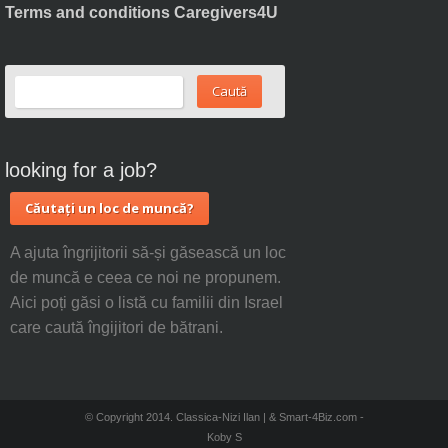
Terms and conditions Caregivers4U
looking for a job?
Căutați un loc de muncă?
A ajuta îngrijitorii să-și găsească un loc
de muncă e ceea ce noi ne propunem.
Aici poți găsi o listă cu familii din Israel
care caută îngijitori de bătrani.
© Copyright 2014. Classica-Nizi Ilan | & Smart-4Biz.com -
Koby S