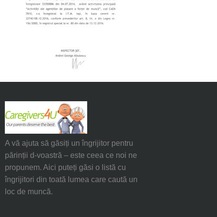
A vă ajuta să găsiți un îngrijitor pentru
părinții d-voastră – este ceea ce noi ne
propunem. Aici puteți găsi o listă cu
îngrijitori din toată lumea care caută un
loc de muncă.