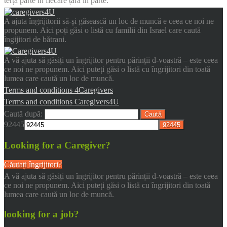
terță parte în fiecare țară în parte.
A ajuta îngrijitorii să-și găsească un loc de muncă e ceea ce noi ne
propunem. Aici poți găsi o listă cu familii din Israel care caută
îngijitori de bătrani.
A vă ajuta să găsiți un îngrijitor pentru părinții d-voastră – este ceea
ce noi ne propunem. Aici puteți găsi o listă cu îngrijitori din toată
lumea care caută un loc de muncă.
Terms and conditions 4Caregivers
Terms and conditions Caregivers4U
Caută după:
92445
Looking for a Caregiver?
Căutați îngrijitori?
A vă ajuta să găsiți un îngrijitor pentru părinții d-voastră – este ceea
ce noi ne propunem. Aici puteți găsi o listă cu îngrijitori din toată
lumea care caută un loc de muncă.
looking for a job?