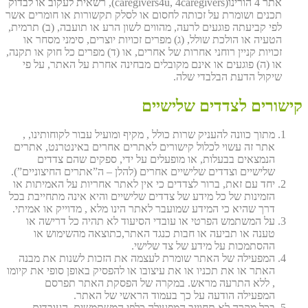
אתר 4 הורינו(caregivers4u, 4caregivers), רשאית לעקוב או לבדוק
תכנים ושומרת על זכותה לחסום או לסלק תקשורות או חומרים אשר
לפי קביעתה פוגעים לרעה, מהווים לשון הרע או תועבה, (ב) תרמית,
הטעיה או הולכת שולל, (ג) מפרים זכויות יוצרים, סימני מסחר או
זכויות קניין רוחני אחרות של אחרים, או (ד) מפרים כל חוק או תקנה,
או (ה) פוגעים או אינם מקובלים מבחינה אחרת על האתר, על פי
שיקול הדעת הבלבדי שלה.
קישורים לצדדים שלישיים
מתוך כוונה להעניק שרות כולל , מקיף ומועיל עבור לקוחותינו, ,
אתר זה עשוי לכלול קישורים לאתרים אחרים באינטרנט, אתרים
הנמצאים בבעלות, או מופעלים על ידי, ספקים שהם צדדים
שלישיים וצדדים שלישיים אחרים (להלן – ה”אתרים החיצוניים”).
יחד עם זאת, ברור לצדדים כי אין לאתר אחריות על האמיתות או
הזמינות של כל מידע של צדדים שלישיים והיא אינה מתחייבת בכל
דרך שהיא כי המידע שמועבר לאתר הינו מלא , מדוייק או אמיתי.
על המשתמש הפרטי או עובדי הסיעוד לא תהיה כל דרישה או
טענה או תביעה או חבות כנגד האתר,כתוצאה מהשימוש או
ההסתמכות על מידע של צד שלישי.
המפעילה של האתר שומרת לעצמה את הזכות לשנות את מבנה
האתר או את תכניו או את עיצובו או להפסיק באופן סופי את קיומו
, ללא התרעה מראש. במקרה של הפסקת האתר תפרסם
המפעילה הודעה על כך בעמוד הראשי של האתר.
בכל מקרה לא תחוייב המפעילה כלפי המשתמשים, העובדים