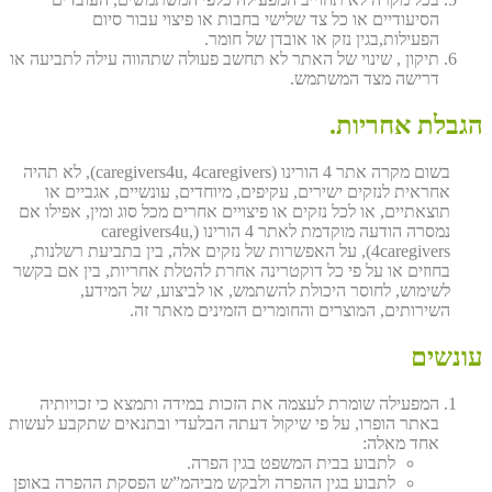
הסיעודיים או כל צד שלישי בחבות או פיצוי עבור סיום
הפעילות,בגין נזק או אובדן של חומר.
תיקון , שינוי של האתר לא תחשב פעולה שתהווה עילה לתביעה או
דרישה מצד המשתמש.
הגבלת אחריות.
בשום מקרה אתר 4 הורינו (caregivers4u, 4caregivers), לא תהיה
אחראית לנזקים ישירים, עקיפים, מיוחדים, עונשיים, אגביים או
תוצאתיים, או לכל נזקים או פיצויים אחרים מכל סוג ומין, אפילו אם
נמסרה הודעה מוקדמת לאתר 4 הורינו (caregivers4u,
4caregivers), על האפשרות של נזקים אלה, בין בתביעת רשלנות,
בחוזים או על פי כל דוקטרינה אחרת להטלת אחריות, בין אם בקשר
לשימוש, לחוסר היכולת להשתמש, או לביצוע, של המידע,
השירותים, המוצרים והחומרים הזמינים מאתר זה.
עונשים
המפעילה שומרת לעצמה את הזכות במידה ותמצא כי זכויותיה
באתר הופרו, על פי שיקול דעתה הבלעדי ובתנאים שתקבע לעשות
אחד מאלה:
לתבוע בבית המשפט בגין הפרה.
לתבוע בגין ההפרה ולבקש מביהמ”ש הפסקת ההפרה באופן