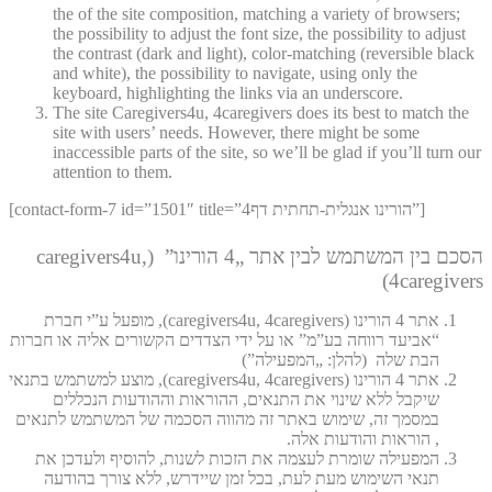
the of the site composition, matching a variety of browsers;
the possibility to adjust the font size, the possibility to adjust
the contrast (dark and light), color-matching (reversible black
and white), the possibility to navigate, using only the
keyboard, highlighting the links via an underscore.
The site Caregivers4u, 4caregivers does its best to match the
site with users’ needs. However, there might be some
inaccessible parts of the site, so we’ll be glad if you’ll turn our
attention to them.
[contact-form-7 id=”1501″ title=”4הורינו אנגלית-תחתית דף”]
הסכם בין המשתמש לבין אתר „4 הורינו” (caregivers4u,
4caregivers)
אתר 4 הורינו (caregivers4u, 4caregivers), מופעל ע”י חברת
“אביעד רווחה בע”מ” או על ידי הצדדים הקשורים אליה או חברות
הבת שלה (להלן: „המפעילה”)
אתר 4 הורינו (caregivers4u, 4caregivers), מוצע למשתמש בתנאי
שיקבל ללא שינוי את התנאים, ההוראות וההודעות הנכללים
במסמך זה, שימוש באתר זה מהווה הסכמה של המשתמש לתנאים
, הוראות והודעות אלה.
המפעילה שומרת לעצמה את הזכות לשנות, להוסיף ולעדכן את
תנאי השימוש מעת לעת, בכל זמן שיידרש, ללא צורך בהודעה