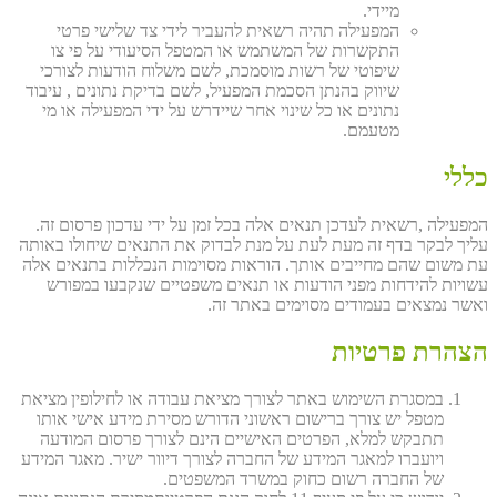
מיידי.
המפעילה תהיה רשאית להעביר לידי צד שלישי פרטי
התקשרות של המשתמש או המטפל הסיעודי על פי צו
שיפוטי של רשות מוסמכת, לשם משלוח הודעות לצורכי
שיווק בהנתן הסכמת המפעיל, לשם בדיקת נתונים , עיבוד
נתונים או כל שינוי אחר שיידרש על ידי המפעילה או מי
מטעמם.
כללי
המפעילה ,רשאית לעדכן תנאים אלה בכל זמן על ידי עדכון פרסום זה.
עליך לבקר בדף זה מעת לעת על מנת לבדוק את התנאים שיחולו באותה
עת משום שהם מחייבים אותך. הוראות מסוימות הנכללות בתנאים אלה
עשויות להידחות מפני הודעות או תנאים משפטיים שנקבעו במפורש
ואשר נמצאים בעמודים מסוימים באתר זה.
הצהרת פרטיות
במסגרת השימוש באתר לצורך מציאת עבודה או לחילופין מציאת
מטפל יש צורך ברישום ראשוני הדורש מסירת מידע אישי אותו
תתבקש למלא, הפרטים האישיים הינם לצורך פרסום המודעה
ויועברו למאגר המידע של החברה לצורך דיוור ישיר. מאגר המידע
של החברה רשום כחוק במשרד המשפטים.