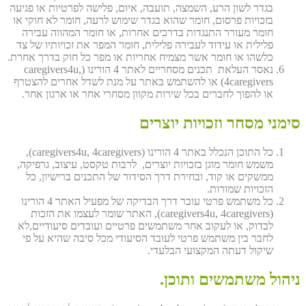
בגדר לשון הרע, השמצה, תועבה, איום, פלישה לפרטיות או פגיעה
בזכויות פרסום, חומר שהוא בגדר שימוש לרעה, חומר לא חוקי או
חומר מעורר התנגדות בדרכים אחרות, או חומר המהווה עבירה
פלילית או עידוד לעבירה פלילית, חומר המפר את זכויותיו של צד
כלשהו או חומר אשר מצמיח אחריות או מפר כל חוק בדרך אחרת.
נאסר העלאת תכנים מסחריים לאתר 4 הורינו (caregivers4u,
4caregivers) או להשתמש באתר על מנת לשדל אחרים להצטרף
או להפוך לחברים בכל שירות מקוון מסחרי אחר או ארגון אחר.
סימני מסחר וזכויות יוצרים
כל התוכן הנכלל באתר 4 הורינו (caregivers4u, 4caregivers),
משמש חומר מוגן בזכויות יוצרים, לרבות טקסט, עיצוב, גרפיקה,
ממשקים או קוד, ובחירת דרך הסידור של התכנים ברישיון, כל
הזכויות שמורות.
כל משתמש פרטי עובר דרך הבדיקה של מפעיל האתר 4 הורינו
(caregivers4u, 4caregivers), האתר שומר לעצמו את הזכות
לבדוק, או לעקוב אחר משתמשים פרטיים ועובדים סיעודיים,לא
לחבר בין משתמש פרטי לעובד הסיעודי מכל סיבה שהיא על פי
שיקול דעתה המקצועי הבלעדי.
ניהול משתמשים ותוכן.