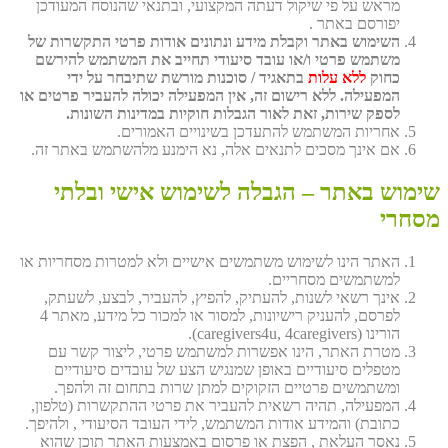
מראש על פי שיקול דעתה המקצועי, ובתנאי שהנוסח המעודכן
יפורסם באתר .
השימוש באתר וקבלת מידע ונתונים אודות פרטי התקשרות של
משתמש פרטי ו/או עובד סיעודי תחייב את המשתמש להירשם
כחוק
ללא עלות
בתאגיד / סוכנות מורשת שתיבחר על ידי
המפעילה. ללא רישום זה, אין המפעילה יכולה להעביר פרטים או
לספק שירות, זאת לאור הגבלות חוקיות במדינות השונות.
אחריות המשתמש להתעדכן בשינויים האמורים.
אם אינך מסכים לתנאים אלה, נא הימנע מלהשתמש באתר זה.
שימוש באתר – הגבלה לשימוש אישי ובלתי
מסחרי
האתר הינו לשימוש משתמשים אישיים ולא למטרות מסחריות או
למשתמשים מסחריים.
אינך רשאי לשנות, להעתיק, להפיץ, להעביר, לבצע, לשעתק,
לפרסם, להעניק רישיונות, למסור או למכור כל מידע, מאתר 4
הורינו (caregivers4u, 4caregivers).
מטרת האתר, הינו אפשרות למשתמש פרטי, ליצור קשר עם
מטפלים סיעודיים באופן שמנגיש הצע של עובדים סיעודיים
ומשתמשים פרטיים הזקוקים למתן שרות בתחום זה ולהפך.
המפעילה, תהיה רשאית להעביר את פרטי ההתקשרות (טלפון,
כתובת) והמידע אודות המשתמש, לידי העובד הסיעודי , ולהיפך.
נאסר העלאת , הפצת או פרסום באמצעות האתר תוכן שהוא