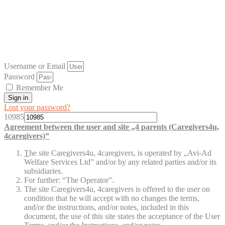
Username or Email
Password
Remember Me
Sign in
Lost your password?
10985
Agreement between the user and site „4 parents (Caregivers4u,
4caregivers)”
T
he site Caregivers4u, 4caregivers, is operated by „Avi-Ad
Welfare Services Ltd” and/or by any related parties and/or its
subsidiaries.
For further: “The Operator”.
The site Caregivers4u, 4caregivers is offered to the user on
condition that he will accept with no changes the terms,
and/or the instructions, and/or notes, included in this
document, the use of this site states the acceptance of the User