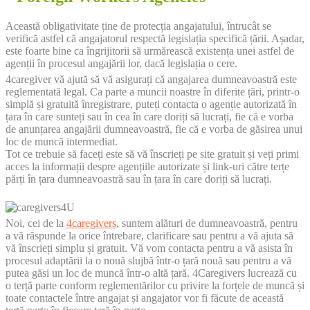
Această obligativitate ține de protecția angajatului, întrucât se
verifică astfel că angajatorul respectă legislația specifică țării. Așadar,
este foarte bine ca îngrijitorii să urmărească existența unei astfel de
agenții în procesul angajării lor, dacă legislația o cere.
4caregiver vă ajută să vă asigurați că angajarea dumneavoastră este
reglementată legal. Ca parte a muncii noastre în diferite țări, printr-o
simplă și gratuită înregistrare, puteți contacta o agenție autorizată în
țara în care sunteți sau în cea în care doriți să lucrați, fie că e vorba
de anunțarea angajării dumneavoastră, fie că e vorba de găsirea unui
loc de muncă intermediat.
Tot ce trebuie să faceți este să vă înscrieți pe site gratuit și veți primi
acces la informații despre agențiile autorizate și link-uri către terțe
părți în țara dumneavoastră sau în țara în care doriți să lucrați.
Noi, cei de la
4caregivers
, suntem alături de dumneavoastră, pentru
a vă răspunde la orice întrebare, clarificare sau pentru a vă ajuta să
vă înscrieți simplu și gratuit. Vă vom contacta pentru a vă asista în
procesul adaptării la o nouă slujbă într-o țară nouă sau pentru a vă
putea găsi un loc de muncă într-o altă țară. 4Caregivers lucrează cu
o terță parte conform reglementărilor cu privire la forțele de muncă și
toate contactele între angajat și angajator vor fi făcute de această