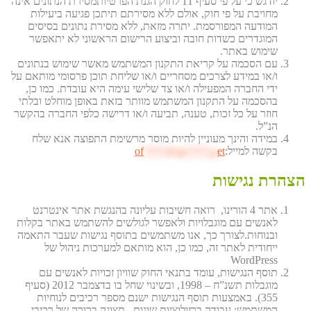
יודגש כי על פי סעיף 11 לחוק הגנת הפרטיותמסירת הנתונים אינה
מחויבת על פי חוק, אולם ללא מסירתם תיתכן פגיעה ביעילות
המודעה המפורסמת. יתרה מזאת, ללא מסירת נתונים בסיסים
המוגדרים כשדות חובה וביצוע הרישום הראשוני לא יתאפשר
שימוש באתר.
עם הסכמה על קריאת התקנון המשתמש מאשר שימוש בנתונים
ו/או במידע לצרכים מסחריים ו/או שליחת תוכן פרסומי מותאם על
ידי החברה המפעילה ו/או צד שלישי עימה היא עובדת. כמו כן,
בהסכמה על התקנון המשתמש מוותר בזאת באופן מוחלט ובלתי
חוזר על כל זכות, טענה, תביעה ו/או דרישה כלפי החברה בהקשר
הנ”ל.
במידה והינך מעוניין להיות מוסר מרשימת התפוצה אנא שלח
of
****@av****.n
et
בקשה למייל:
הצהרת נגישות
אתר 4 הורינו, רואה חשיבות עליונה בהנגשת אתר אינטרנט
לאנשים עם מוגבלויות ולאפשר לגולשים להשתמש באתר בקלות
ובנוחות.לצורך כך, אנו משתמשים בתוסף נגישות שעבר התאמה
ייחודית לאתר זה, כמו כן, הוא מותאם למערכות ניהול של
WordPress
תוסף הנגישות, עומד בתנאי החוק שוויון זכויות לאנשים עם
מוגבלות תשנ”ח – 1998, ובשינוי שחל בו בדצמבר 2012 (סעיף
355). באמצעות תוסף הנגישות ישנם מספר רכיבים לנוחיות
המשתמש: עבודה ברזולוציות שונות, תצוגה ברורה של רכיבי