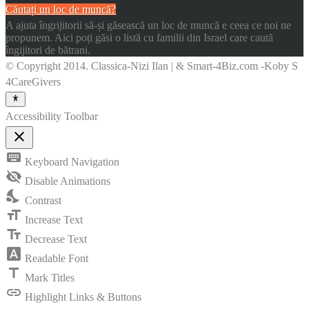
Căutați un loc de muncă?
A ajuta îngrijitorii să-și găsească un loc de muncă e ceea ce noi ne
propunem. Aici poți găsi o listă cu familii din Israel care caută
îngijitori de bătrani.
© Copyright 2014. Classica-Nizi Ilan | & Smart-4Biz.com -Koby S
4CareGivers
Accessibility Toolbar
close
Toggle
keyboard
Keyboard Navigation
the
visibility
visibility_off
Disable Animations
of
nights_stay
the
Contrast
Accessibility
format_size
Toolbar
Increase Text
text_fields
Decrease Text
font_download
Readable Font
title
Mark Titles
link
Highlight Links & Buttons