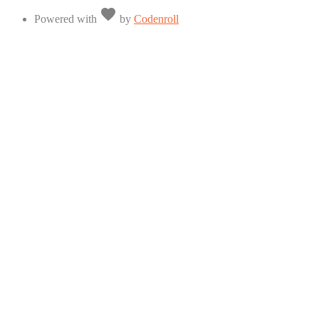
Love
favorite
Powered with
by
Codenroll