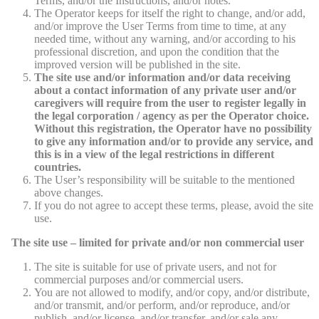
Terms, and/or the Instructions, and/or notes.
The Operator keeps for itself the right to change, and/or add,
and/or improve the User Terms from time to time, at any
needed time, without any warning, and/or according to his
professional discretion, and upon the condition that the
improved version will be published in the site.
The site use and/or information and/or data receiving
about a contact information of any private user and/or
caregivers will require from the user to register legally in
the legal corporation / agency as per the Operator choice.
Without this registration, the Operator have no possibility
to give any information and/or to provide any service, and
this is in a view of the legal restrictions in different
countries.
The User’s responsibility will be suitable to the mentioned
above changes.
If you do not agree to accept these terms, please, avoid the site
use.
The site use – limited for private and/or non commercial user
The site is suitable for use of private users, and not for
commercial purposes and/or commercial users.
You are not allowed to modify, and/or copy, and/or distribute,
and/or transmit, and/or perform, and/or reproduce, and/or
publish, and/or license, and/or transfer, and/or sale any