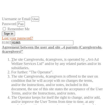
Username or Email
Password
Remember Me
Sign in
Lost your password?
81865
Agreement between the user and site „4 parents (Caregivers4u,
4caregivers)”
T
he site Caregivers4u, 4caregivers, is operated by „Avi-Ad
Welfare Services Ltd” and/or by any related parties and/or its
subsidiaries.
For further: “The Operator”.
The site Caregivers4u, 4caregivers is offered to the user on
condition that he will accept with no changes the terms,
and/or the instructions, and/or notes, included in this
document, the use of this site states the acceptance of the User
Terms, and/or the Instructions, and/or notes.
The Operator keeps for itself the right to change, and/or add,
and/or improve the User Terms from time to time, at any