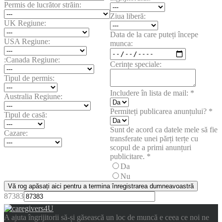
Permis de lucrător străin:
Ziua liberă:
UK Regiune:
Data de la care puteți începe
USA Regiune:
munca:
:Canada Regiune:
Cerințe speciale:
Tipul de permis:
Includere în lista de mail:
*
Australia Regiune:
Permiteți publicarea anunțului?
*
Tipul de casă:
Sunt de acord ca datele mele să fie
Cazare:
transferate unei părți terțe cu
scopul de a primi anunțuri
publicitare.
*
Da
Nu
Vă rog apăsați aici pentru a termina înregistrarea dumneavoastră
87383
A ajuta îngrijitorii să-și găsească un loc de muncă e ceea ce noi ne