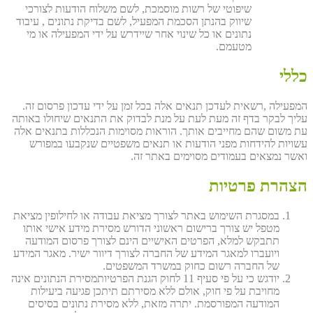
שיפוטי של רשות מוסמכת, לשם משלוח הודעות לצורכי
שיווק בהנתן הסכמת המפעיל, לשם בדיקת נתונים , עיבוד
נתונים או כל שינוי אחר שיידרש על ידי המפעילה או מי
מטעמם.
כללי
המפעילה ,רשאית לעדכן תנאים אלה בכל זמן על ידי עדכון פרסום זה.
עליך לבקר בדף זה מעת לעת על מנת לבדוק את התנאים שיחולו באותה
עת משום שהם מחייבים אותך. הוראות מסוימות הנכללות בתנאים אלה
עשויות להידחות מפני הודעות או תנאים משפטיים שנקבעו במפורש
ואשר נמצאים בעמודים מסוימים באתר זה.
הצהרת פרטיות
במסגרת השימוש באתר לצורך מציאת עבודה או לחילופין מציאת
מטפל יש צורך ברישום ראשוני הדורש מסירת מידע אישי אותו
תתבקש למלא, הפרטים האישיים הינם לצורך פרסום המודעה
ויועברו למאגר המידע של החברה לצורך דיוור ישיר. מאגר המידע
של החברה רשום כחוק במשרד המשפטים.
יודגש כי על פי סעיף 11 לחוק הגנת הפרטיותמסירת הנתונים אינה
מחויבת על פי חוק, אולם ללא מסירתם תיתכן פגיעה ביעילות
המודעה המפורסמת. יתרה מזאת, ללא מסירת נתונים בסיסים