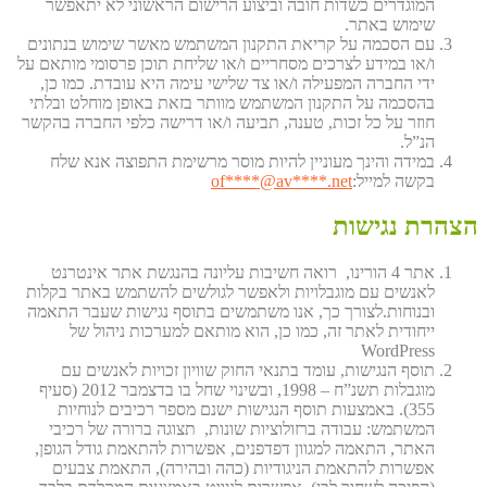
המוגדרים כשדות חובה וביצוע הרישום הראשוני לא יתאפשר
שימוש באתר.
עם הסכמה על קריאת התקנון המשתמש מאשר שימוש בנתונים
ו/או במידע לצרכים מסחריים ו/או שליחת תוכן פרסומי מותאם על
ידי החברה המפעילה ו/או צד שלישי עימה היא עובדת. כמו כן,
בהסכמה על התקנון המשתמש מוותר בזאת באופן מוחלט ובלתי
חוזר על כל זכות, טענה, תביעה ו/או דרישה כלפי החברה בהקשר
הנ”ל.
במידה והינך מעוניין להיות מוסר מרשימת התפוצה אנא שלח
of
****@av****.n
et
בקשה למייל:
הצהרת נגישות
אתר 4 הורינו, רואה חשיבות עליונה בהנגשת אתר אינטרנט
לאנשים עם מוגבלויות ולאפשר לגולשים להשתמש באתר בקלות
ובנוחות.לצורך כך, אנו משתמשים בתוסף נגישות שעבר התאמה
ייחודית לאתר זה, כמו כן, הוא מותאם למערכות ניהול של
WordPress
תוסף הנגישות, עומד בתנאי החוק שוויון זכויות לאנשים עם
מוגבלות תשנ”ח – 1998, ובשינוי שחל בו בדצמבר 2012 (סעיף
355). באמצעות תוסף הנגישות ישנם מספר רכיבים לנוחיות
המשתמש: עבודה ברזולוציות שונות, תצוגה ברורה של רכיבי
האתר, התאמה למגוון דפדפנים, אפשרות להתאמת גודל הגופן,
אפשרות להתאמת הניגודיות (כהה ובהירה), התאמת צבעים