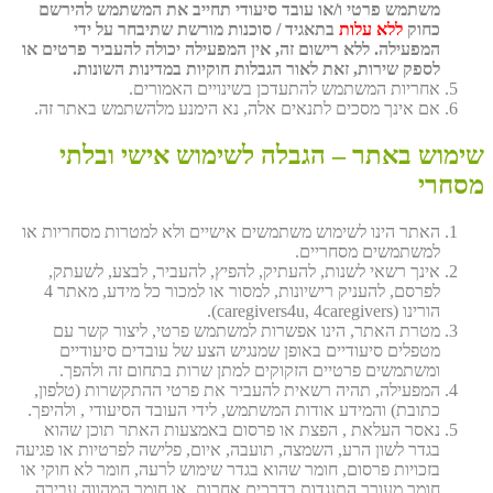
משתמש פרטי ו/או עובד סיעודי תחייב את המשתמש להירשם
כחוק
ללא עלות
בתאגיד / סוכנות מורשת שתיבחר על ידי
המפעילה. ללא רישום זה, אין המפעילה יכולה להעביר פרטים או
לספק שירות, זאת לאור הגבלות חוקיות במדינות השונות.
אחריות המשתמש להתעדכן בשינויים האמורים.
אם אינך מסכים לתנאים אלה, נא הימנע מלהשתמש באתר זה.
שימוש באתר – הגבלה לשימוש אישי ובלתי
מסחרי
האתר הינו לשימוש משתמשים אישיים ולא למטרות מסחריות או
למשתמשים מסחריים.
אינך רשאי לשנות, להעתיק, להפיץ, להעביר, לבצע, לשעתק,
לפרסם, להעניק רישיונות, למסור או למכור כל מידע, מאתר 4
הורינו (caregivers4u, 4caregivers).
מטרת האתר, הינו אפשרות למשתמש פרטי, ליצור קשר עם
מטפלים סיעודיים באופן שמנגיש הצע של עובדים סיעודיים
ומשתמשים פרטיים הזקוקים למתן שרות בתחום זה ולהפך.
המפעילה, תהיה רשאית להעביר את פרטי ההתקשרות (טלפון,
כתובת) והמידע אודות המשתמש, לידי העובד הסיעודי , ולהיפך.
נאסר העלאת , הפצת או פרסום באמצעות האתר תוכן שהוא
בגדר לשון הרע, השמצה, תועבה, איום, פלישה לפרטיות או פגיעה
בזכויות פרסום, חומר שהוא בגדר שימוש לרעה, חומר לא חוקי או
חומר מעורר התנגדות בדרכים אחרות, או חומר המהווה עבירה