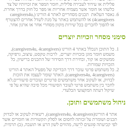
פלילית או עידוד לעבירה פלילית, חומר המפר את זכויותיו של צד
כלשהו או חומר אשר מצמיח אחריות או מפר כל חוק בדרך אחרת.
נאסר העלאת תכנים מסחריים לאתר 4 הורינו (caregivers4u,
4caregivers) או להשתמש באתר על מנת לשדל אחרים להצטרף
או להפוך לחברים בכל שירות מקוון מסחרי אחר או ארגון אחר.
סימני מסחר וזכויות יוצרים
כל התוכן הנכלל באתר 4 הורינו (caregivers4u, 4caregivers),
משמש חומר מוגן בזכויות יוצרים, לרבות טקסט, עיצוב, גרפיקה,
ממשקים או קוד, ובחירת דרך הסידור של התכנים ברישיון, כל
הזכויות שמורות.
כל משתמש פרטי עובר דרך הבדיקה של מפעיל האתר 4 הורינו
(caregivers4u, 4caregivers), האתר שומר לעצמו את הזכות
לבדוק, או לעקוב אחר משתמשים פרטיים ועובדים סיעודיים,לא
לחבר בין משתמש פרטי לעובד הסיעודי מכל סיבה שהיא על פי
שיקול דעתה המקצועי הבלעדי.
ניהול משתמשים ותוכן.
אתר 4 הורינו(caregivers4u, 4caregivers), רשאית לעקוב או לבדוק
תכנים ושומרת על זכותה לחסום או לסלק תקשורות או חומרים אשר
לפי קביעתה פוגעים לרעה, מהווים לשון הרע או תועבה, (ב) תרמית,