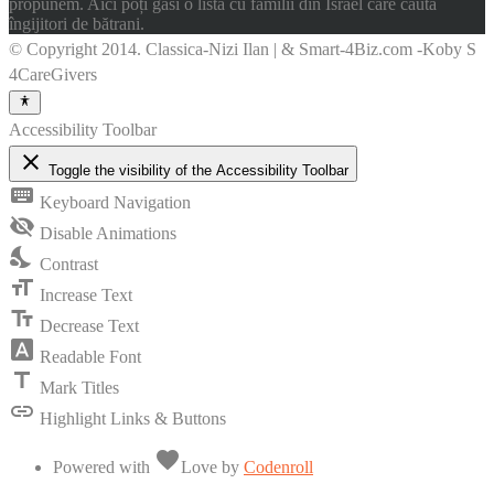
propunem. Aici poți găsi o listă cu familii din Israel care caută
îngijitori de bătrani.
© Copyright 2014. Classica-Nizi Ilan | & Smart-4Biz.com -Koby S
4CareGivers
Accessibility Toolbar
close
Toggle the visibility of the Accessibility Toolbar
keyboard
Keyboard Navigation
visibility_off
Disable Animations
nights_stay
Contrast
format_size
Increase Text
text_fields
Decrease Text
font_download
Readable Font
title
Mark Titles
link
Highlight Links & Buttons
favorite
Powered with
Love
by
Codenroll