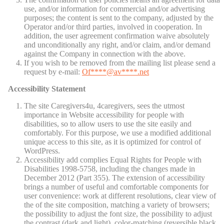
use, and/or information for commercial and/or advertising
purposes; the content is sent to the company, adjusted by the
Operator and/or third parties, involved in cooperation. In
addition, the user agreement confirmation waive absolutely
and unconditionally any right, and/or claim, and/or demand
against the Company in connection with the above.
If you wish to be removed from the mailing list please send a
request by e-mail:
Of
****@av****.n
et
Accessibility Statement
The site Caregivers4u, 4caregivers, sees the utmost
importance in Website accessibility for people with
disabilities, so to allow users to use the site easily and
comfortably. For this purpose, we use a modified additional
unique access to this site, as it is optimized for control of
WordPress.
Accessibility add complies Equal Rights for People with
Disabilities 1998-5758, including the changes made in
December 2012 (Part 355). The extension of accessibility
brings a number of useful and comfortable components for
user convenience: work at different resolutions, clear view of
the of the site composition, matching a variety of browsers;
the possibility to adjust the font size, the possibility to adjust
the contrast (dark and light), color-matching (reversible black