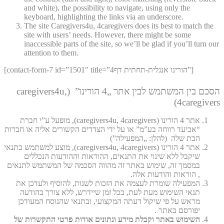
and white), the possibility to navigate, using only the
keyboard, highlighting the links via an underscore.
The site Caregivers4u, 4caregivers does its best to match the
site with users’ needs. However, there might be some
inaccessible parts of the site, so we’ll be glad if you’ll turn our
attention to them.
[contact-form-7 id=”1501″ title=”4הורינו אנגלית-תחתית דף”]
הסכם בין המשתמש לבין אתר „4 הורינו” (caregivers4u,
4caregivers)
אתר 4 הורינו (caregivers4u, 4caregivers), מופעל ע”י חברת
“אביעד רווחה בע”מ” או על ידי הצדדים הקשורים אליה או חברות
הבת שלה (להלן: „המפעילה”)
אתר 4 הורינו (caregivers4u, 4caregivers), מוצע למשתמש בתנאי
שיקבל ללא שינוי את התנאים, ההוראות וההודעות הנכללים
במסמך זה, שימוש באתר זה מהווה הסכמה של המשתמש לתנאים
, הוראות והודעות אלה.
המפעילה שומרת לעצמה את הזכות לשנות, להוסיף ולעדכן את
תנאי השימוש מעת לעת, בכל זמן שיידרש, ללא צורך בהודעה
מראש על פי שיקול דעתה המקצועי, ובתנאי שהנוסח המעודכן
יפורסם באתר .
השימוש באתר וקבלת מידע ונתונים אודות פרטי התקשרות של