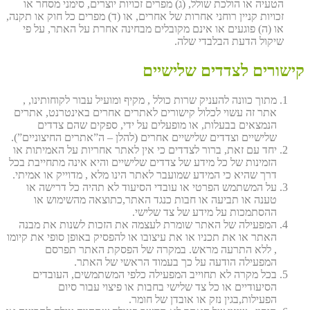
הטעיה או הולכת שולל, (ג) מפרים זכויות יוצרים, סימני מסחר או
זכויות קניין רוחני אחרות של אחרים, או (ד) מפרים כל חוק או תקנה,
או (ה) פוגעים או אינם מקובלים מבחינה אחרת על האתר, על פי
שיקול הדעת הבלבדי שלה.
קישורים לצדדים שלישיים
מתוך כוונה להעניק שרות כולל , מקיף ומועיל עבור לקוחותינו, ,
אתר זה עשוי לכלול קישורים לאתרים אחרים באינטרנט, אתרים
הנמצאים בבעלות, או מופעלים על ידי, ספקים שהם צדדים
שלישיים וצדדים שלישיים אחרים (להלן – ה”אתרים החיצוניים”).
יחד עם זאת, ברור לצדדים כי אין לאתר אחריות על האמיתות או
הזמינות של כל מידע של צדדים שלישיים והיא אינה מתחייבת בכל
דרך שהיא כי המידע שמועבר לאתר הינו מלא , מדוייק או אמיתי.
על המשתמש הפרטי או עובדי הסיעוד לא תהיה כל דרישה או
טענה או תביעה או חבות כנגד האתר,כתוצאה מהשימוש או
ההסתמכות על מידע של צד שלישי.
המפעילה של האתר שומרת לעצמה את הזכות לשנות את מבנה
האתר או את תכניו או את עיצובו או להפסיק באופן סופי את קיומו
, ללא התרעה מראש. במקרה של הפסקת האתר תפרסם
המפעילה הודעה על כך בעמוד הראשי של האתר.
בכל מקרה לא תחוייב המפעילה כלפי המשתמשים, העובדים
הסיעודיים או כל צד שלישי בחבות או פיצוי עבור סיום
הפעילות,בגין נזק או אובדן של חומר.