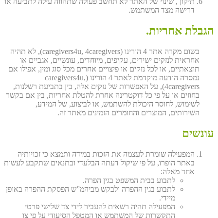
תיקון , שינוי של האתר לא תחשב פעולה שתהווה עילה לתביעה או
דרישה מצד המשתמש.
הגבלת אחריות.
בשום מקרה אתר 4 הורינו (caregivers4u, 4caregivers), לא תהיה
אחראית לנזקים ישירים, עקיפים, מיוחדים, עונשיים, אגביים או
תוצאתיים, או לכל נזקים או פיצויים אחרים מכל סוג ומין, אפילו אם
נמסרה הודעה מוקדמת לאתר 4 הורינו (caregivers4u,
4caregivers), על האפשרות של נזקים אלה, בין בתביעת רשלנות,
בחוזים או על פי כל דוקטרינה אחרת להטלת אחריות, בין אם בקשר
לשימוש, לחוסר היכולת להשתמש, או לביצוע, של המידע,
השירותים, המוצרים והחומרים הזמינים מאתר זה.
עונשים
המפעילה שומרת לעצמה את הזכות במידה ותמצא כי זכויותיה
באתר הופרו, על פי שיקול דעתה הבלעדי ובתנאים שתקבע לעשות
אחד מאלה:
לתבוע בבית המשפט בגין הפרה.
לתבוע בגין ההפרה ולבקש מביהמ”ש הפסקת ההפרה באופן
מיידי.
המפעילה תהיה רשאית להעביר לידי צד שלישי פרטי
התקשרות של המשתמש או המטפל הסיעודי על פי צו