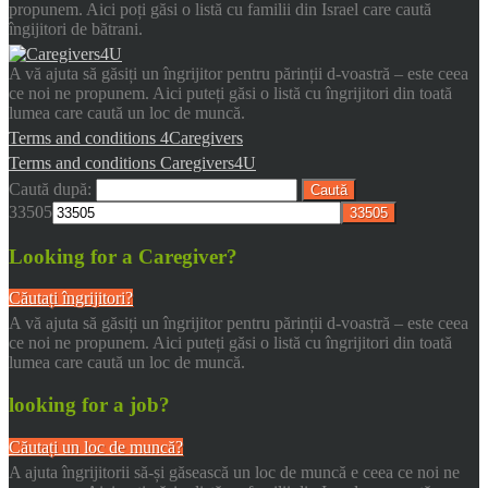
propunem. Aici poți găsi o listă cu familii din Israel care caută
îngijitori de bătrani.
A vă ajuta să găsiți un îngrijitor pentru părinții d-voastră – este ceea
ce noi ne propunem. Aici puteți găsi o listă cu îngrijitori din toată
lumea care caută un loc de muncă.
Terms and conditions 4Caregivers
Terms and conditions Caregivers4U
Caută după:
33505
Looking for a Caregiver?
Căutați îngrijitori?
A vă ajuta să găsiți un îngrijitor pentru părinții d-voastră – este ceea
ce noi ne propunem. Aici puteți găsi o listă cu îngrijitori din toată
lumea care caută un loc de muncă.
looking for a job?
Căutați un loc de muncă?
A ajuta îngrijitorii să-și găsească un loc de muncă e ceea ce noi ne