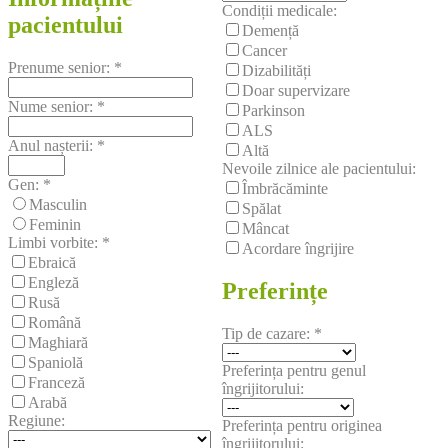
Condiții medicale:
pacientului
Demență
Cancer
Prenume senior:
*
Dizabilități
Doar supervizare
Nume senior:
*
Parkinson
ALS
Anul nașterii:
*
Altă
Nevoile zilnice ale pacientului:
Gen:
*
Îmbrăcăminte
Masculin
Spălat
Feminin
Mâncat
Limbi vorbite:
*
Acordare îngrijire
Ebraică
Engleză
Preferințe
Rusă
Română
Tip de cazare:
*
Maghiară
Spaniolă
Preferința pentru genul
Franceză
îngrijitorului:
Arabă
Regiune:
Preferința pentru originea
îngrijitorului: