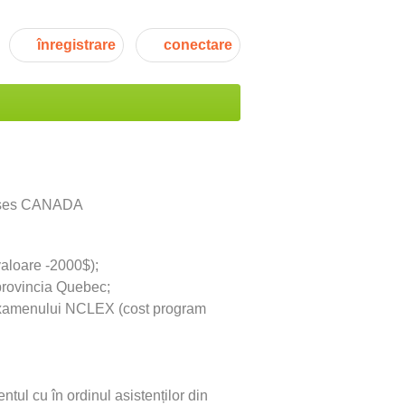
înregistrare
conectare
valoare -2000$);
provincia Quebec;
 examenului NCLEX (cost program
ul cu în ordinul asistenților din