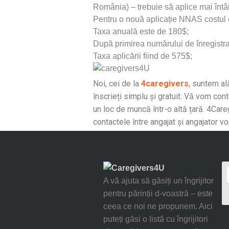
România) – trebuie să aplice mai înt
Pentru o nouă aplicație NNAS costul 
Taxa anuală este de 180$;
După primirea numărului de înregist
Taxa aplicării fiind de 575$;
Noi, cei de la
4caregivers
, suntem al
înscrieți simplu și gratuit. Vă vom con
un loc de muncă într-o altă țară. 4Care
contactele între angajat și angajator vo
A vă ajuta să găsiți un îngrijitor
pentru părinții d-voastră – este
ceea ce noi ne propunem. Aici
puteți găsi o listă cu îngrijitori