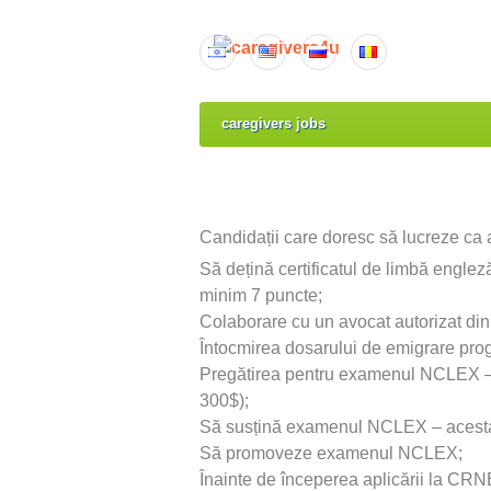
caregivers jobs
Candidații care doresc să lucreze ca 
Să dețină certificatul de limbă engl
minim 7 puncte;
Colaborare cu un avocat autorizat din 
Întocmirea dosarului de emigrare pr
Pregătirea pentru examenul NCLEX – 
300$);
Să susțină examenul NCLEX – acesta p
Să promoveze examenul NCLEX;
Înainte de începerea aplicării la CRNB