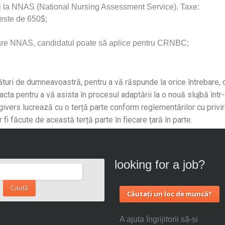
âi la NNAS (National Nursing Assessment Service). Taxe:
este de 650$;
rare NNAS, candidatul poate să aplice pentru CRNBC;
ături de dumneavoastră, pentru a vă răspunde la orice întrebare, c
tacta pentru a vă asista în procesul adaptării la o nouă slujbă înt
givers lucrează cu o terță parte conform reglementărilor cu privir
r fi făcute de această terță parte în fiecare țară în parte.
looking for a job?
Căutați un loc de muncă?
A ajuta îngrijitorii să-și