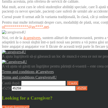
familia acestuia, prin oferirea de servicii de calitate.
Mai mult, acest curs le oferă studenților abilități speciale, care îi ajut
pacienți cu nevoi speciale, pacienți care suferă de urmări ale accident
Cursul poate fi urmat atât în varianta tradițională, în clasă, cât și online
Pentru mai multe informații despre curs, modalități de plată, orar, con
of
************@av****.n
et
.
Noi, cei de la
4caregivers
, suntem alături de dumneavoastră, pentru a vă
adaptării la o nouă slujbă într-o țară nouă sau pentru a vă putea găsi u
între angajat și angajator vor fi făcute de această terță parte în fiecare ț
A ajuta îngrijitorii să-și găsească un loc de muncă e ceea ce noi ne propu
A vă ajuta să găsiți un îngrijitor pentru părinții d-voastră – este ceea 
Terms and conditions 4Caregivers
Terms and conditions Caregivers4U
Caută după:
45259
Looking for a Caregiver?
Căutați îngrijitori?