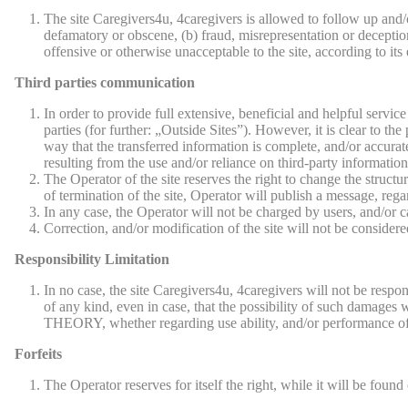
The site Caregivers4u, 4caregivers is allowed to follow up and/
defamatory or obscene, (b) fraud, misrepresentation or deception, 
offensive or otherwise unacceptable to the site, according to its 
Third parties communication
In order to provide full extensive, beneficial and helpful servic
parties (for further: „Outside Sites”). However, it is clear to the
way that the transferred information is complete, and/or accurate
resulting from the use and/or reliance on third-party information
The Operator of the site reserves the right to change the structu
of termination of the site, Operator will publish a message, rega
In any case, the Operator will not be charged by users, and/or ca
Correction, and/or modification of the site will not be consider
Responsibility Limitation
In no case, the site Caregivers4u, 4caregivers will not be respo
of any kind, even in case, that the possibility of such damage
THEORY, whether regarding use ability, and/or performance of in
Forfeits
The Operator reserves for itself the right, while it will be foun