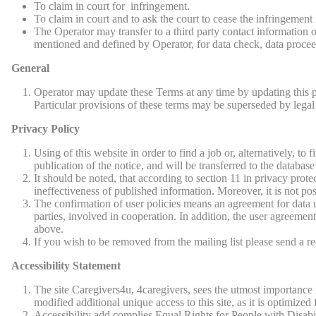
To claim in court for infringement.
To claim in court and to ask the court to cease the infringement
The Operator may transfer to a third party contact information o
mentioned and defined by Operator, for data check, data proceed
General
Operator may update these Terms at any time by updating this po
Particular provisions of these terms may be superseded by legal 
Privacy Policy
Using of this website in order to find a job or, alternatively, to 
publication of the notice, and will be transferred to the databas
It should be noted, that according to section 11 in privacy pro
ineffectiveness of published information. Moreover, it is not poss
The confirmation of user policies means an agreement for data u
parties, involved in cooperation. In addition, the user agreem
above.
If you wish to be removed from the mailing list please send a r
Accessibility Statement
The site Caregivers4u, 4caregivers, sees the utmost importance in
modified additional unique access to this site, as it is optimized
Accessibility add complies Equal Rights for People with Disabi