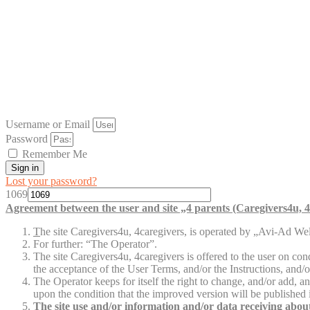
Username or Email
Password
Remember Me
Sign in
Lost your password?
1069
Agreement between the user and site „4 parents (Caregivers4u, 4
T
he site Caregivers4u, 4caregivers, is operated by „Avi-Ad Welf
For further: “The Operator”.
The site Caregivers4u, 4caregivers is offered to the user on cond
the acceptance of the User Terms, and/or the Instructions, and/o
The Operator keeps for itself the right to change, and/or add, 
upon the condition that the improved version will be published i
The site use and/or information and/or data receiving about 