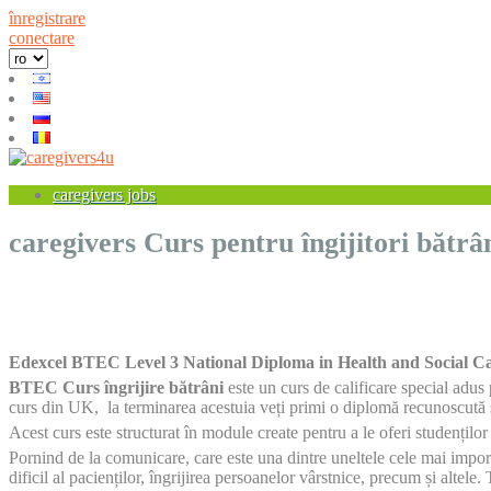
înregistrare
conectare
caregivers jobs
caregivers Curs pentru îngijitori bătrâ
Edexcel BTEC Level 3 National Diploma in Health and Social 
BTEC Curs îngrijire bătrâni
este un curs de calificare special adus
curs din UK, la terminarea acestuia veți primi o diplomă recunoscută ș
Acest curs este structurat în module create pentru a le oferi studenților 
Pornind de la comunicare, care este una dintre uneltele cele mai importa
dificil al pacienților, îngrijirea persoanelor vârstnice, precum și altele