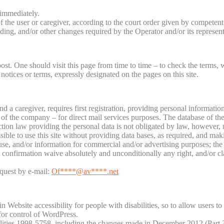
 immediately.
f the user or caregiver, according to the court order given by competent
ing, and/or other changes required by the Operator and/or its represent
st. One should visit this page from time to time – to check the terms, 
notices or terms, expressly designated on the pages on this site.
find a caregiver, requires first registration, providing personal informati
e of the company – for direct mail services purposes. The database of the
tection law providing the personal data is not obligated by law, however
ible to use this site without providing data bases, as required, and makin
se, and/or information for commercial and/or advertising purposes; the 
ent confirmation waive absolutely and unconditionally any right, and/or
equest by e-mail:
Of
****@av****.n
et
 Website accessibility for people with disabilities, so to allow users to
 for control of WordPress.
lities 1998-5758, including the changes made in December 2012 (Part 35