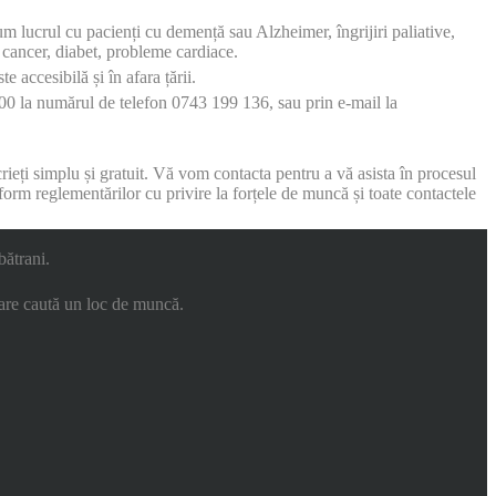
ecum lucrul cu pacienți cu demență sau Alzheimer, îngrijiri paliative,
e cancer, diabet, probleme cardiace.
e accesibilă și în afara țării.
3.00 la numărul de telefon 0743 199 136, sau prin e-mail la
rieți simplu și gratuit. Vă vom contacta pentru a vă asista în procesul
form reglementărilor cu privire la forțele de muncă și toate contactele
bătrani.
 care caută un loc de muncă.