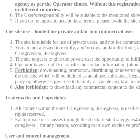
agency as per the Operator choice. Without this registration,
in different countries.
The User’s responsibility will be suitable to the mentioned abo
If you do not agree to accept these terms, please, avoid the site 
The site use – limited for private and/or non commercial user
The site is suitable for use of private users, and not for comme
You are not allowed to modify, and/or copy, and/or distribute, an
Caregivers4u, 4caregivers.
The site target is to give the private user the opportunity to fu
Operator have a right to transfer the contact information (phone
Forbidden
: downloading, promotion, distributing or advertisin
the objects, which will be defined as an abuse, substance, illeg
party or, otherwise, give rise to liability or violate any law in a
Also forbidden:
to download any commercial content to the site
Trademarks and Copyrights
All content within the site Caregivers4u, 4caregivers, is used as
rights reserved.
Each private user passes through the check of site Caregivers4u,
caregivers – for any reason, according to its own exclusive prof
User and content management