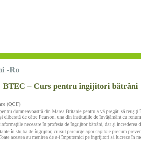
ni -Ro
BTEC – Curs pentru îngijitori bătrâni
Care (QCF
)
 pentru dumneavoastră din Marea Britanie pentru a vă pregăti să reușiți în
i eliberată de către Pearson, una din instituțiile de învățământ cu renu
informațiile necesare în profesia de îngrijitor bătrâni, dar și încrederea d
nte în slujba de îngrijitor, cursul parcurge apoi capitole precum prevenț
. Toate acestea au menirea de a-i împuternici pe îngrijitori să lucreze în m