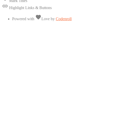
Mark Titles
link
Highlight Links & Buttons
favorite
Powered with
Love
by
Codenroll