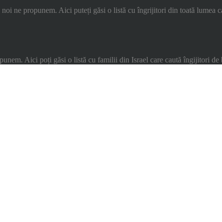
ce noi ne propunem. Aici puteți găsi o listă cu îngrijitori din toată lumea
nem. Aici poți găsi o listă cu familii din Israel care caută îngijitori de 