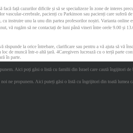
ă să facă față cazurilor dificile și să se specializeze în zone de interes pr
elor vascular-cerebrale, pacienți cu Parkinson sau pacienți care suferă d
, cu instruire unu la unu din partea profesorilor noștri. Varianta online est
ținut, vă rugăm să ne contactați de luni până vineri între orele 9.00 și 1
 răspunde la orice întrebare, clarificare sau pentru a vă ajuta să vă însc
n loc de muncă într-o altă țară. 4Caregivers lucrează cu o terță parte con
ară în parte.
nem. Aici poți găsi o listă cu familii din Israel care caută îngijitori de 
ce noi ne propunem. Aici puteți găsi o listă cu îngrijitori din toată lumea