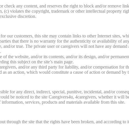
or check any content, and reserves the right to block and/or remove link
(c) violates the copyright, trademark or other intellectual property righ
exclusive discretion.
e for our customers, this site may contain links to other Internet sites,
 parties that there is no warranty for the authenticity or availability of a
, and/or true. The private user or caregivers will not have any demand an
.
re of the website, and/or its contents, and/or its design, and/or permane
rding this subject on the site’s main page.
regivers, and/or any third party for liability, and/or compensation for t
ed as an action, which would constitute a cause of action or demand by t
nsible for any direct, indirect, special, punitive, incidental, and/or 
s would be noticed to the site Caregivers4u, 4caregivers, whether it wi
formation, services, products and materials available from this site.
d out through the site that the rights have been broken, and according to 