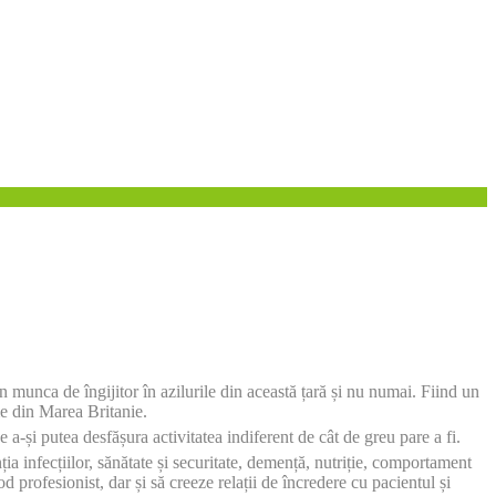
 munca de îngijitor în azilurile din această țară și nu numai. Fiind un
me din Marea Britanie.
e a-și putea desfășura activitatea indiferent de cât de greu pare a fi.
ia infecțiilor, sănătate și securitate, demență, nutriție, comportament
od profesionist, dar și să creeze relații de încredere cu pacientul și