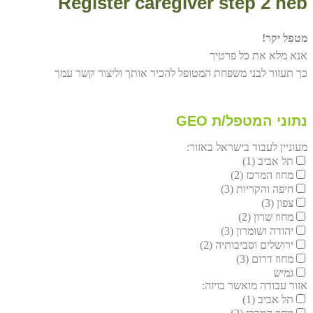
Register caregiver step 2 heb
מטפל יקר!
אנא מלא את כל פרטיך
כך תעזור לבני משפחת המטופל להכיר אותך וליצור קשר עמך
נתוני המטפל/ת GEO
מעוניין לעבוד בישראל באזור:
תל אביב (1)
מחוז המרכז (2)
חיפה והקריות (3)
צפון (3)
מחוז שרון (2)
יהודה ושומרון (3)
ירושלים וסביבותיה (2)
מחוז דרום (3)
גמיש
אזור עבודה מואשר בויזה:
תל אביב (1)