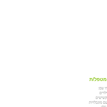
המטפל/ת
י עם:
לדים
קשישים
ם מוגבלויות
 עם: