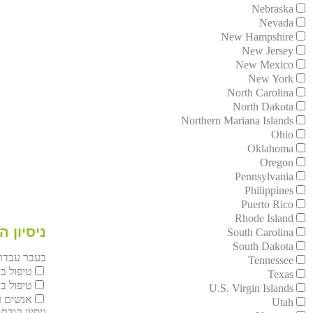
Nebraska
Nevada
New Hampshire
New Jersey
New Mexico
New York
North Carolina
North Dakota
Northern Mariana Islands
Ohio
Oklahoma
Oregon
Pennsylvania
Philippines
Puerto Rico
Rhode Island
ניסיון 
South Carolina
South Dakota
בעבר עבדת
Tennessee
טיפול בי
Texas
טיפול ב
U.S. Virgin Islands
אנשים ע
Utah
ניסיון קודם