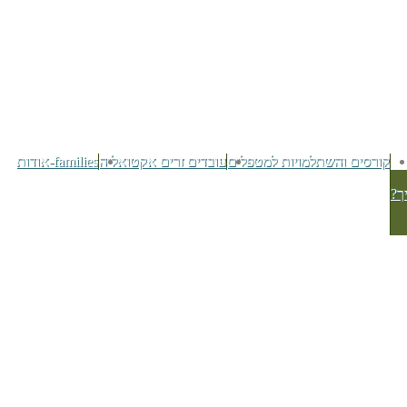
קורסים והשתלמויות למטפלים
עובדים זרים אקטואליה
families-אודות
ך?