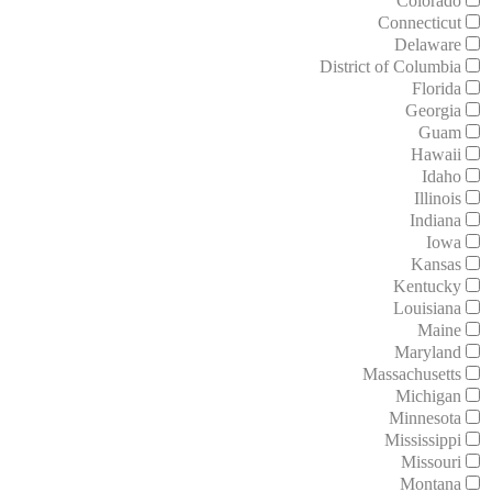
Colorado
Connecticut
Delaware
District of Columbia
Florida
Georgia
Guam
Hawaii
Idaho
Illinois
Indiana
Iowa
Kansas
Kentucky
Louisiana
Maine
Maryland
Massachusetts
Michigan
Minnesota
Mississippi
Missouri
Montana