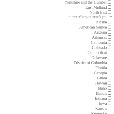
Yorkshire and the Humber
East Midland
North East
מעוניין לעבוד בארה"ב באזור:
Alaska
American Samoa
Arizona
Arkansas
California
Colorado
Connecticut
Delaware
District of Columbia
Florida
Georgia
Guam
Hawaii
Idaho
Illinois
Indiana
Iowa
Kansas
Kentucky