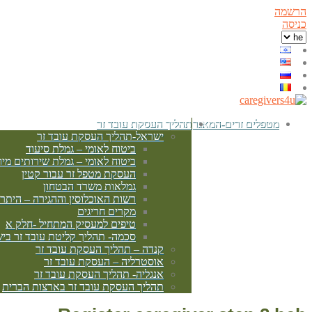
הרשמה
כניסה
מטפלים זרים-המאגר
תהליך העסקת עובד זר
ישראל-תהליך העסקת עובד זר
ביטוח לאומי – גמלת סיעוד
ביטוח לאומי – גמלת שירותים מיו
העסקת מטפל זר עבור קטין
גמלאות משרד הבטחון
רשות האוכלוסין וההגירה – היתר
מקרים חריגים
טיפים למעסיק המתחיל -חלק א
סכמה- תהליך קליטת עובד זר בי
קנדה – תהליך העסקת עובד זר
אוסטרליה – העסקת עובד זר
אנגליה- תהליך העסקת עובד זר
תהליך העסקת עובד זר בארצות הברית