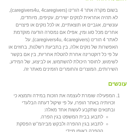
בשום מקרה אתר 4 הורינו (caregivers4u, 4caregivers),
לא תהיה אחראית לנזקים ישירים, עקיפים, מיוחדים,
עונשיים, אגביים או תוצאתיים, או לכל נזקים או פיצויים
אחרים מכל סוג ומין, אפילו אם נמסרה הודעה מוקדמת
לאתר 4 הורינו (caregivers4u, 4caregivers), על
האפשרות של נזקים אלה, בין בתביעת רשלנות, בחוזים או
על פי כל דוקטרינה אחרת להטלת אחריות, בין אם בקשר
לשימוש, לחוסר היכולת להשתמש, או לביצוע, של המידע,
השירותים, המוצרים והחומרים הזמינים מאתר זה.
עונשים
המפעילה שומרת לעצמה את הזכות במידה ותמצא כי
זכויותיה באתר הופרו, על פי שיקול דעתה הבלעדי
ובתנאים שתקבע לעשות אחד מאלה:
לתבוע בבית המשפט בגין הפרה.
לתבוע בגין ההפרה ולבקש מביהמ"ש הפסקת
ההפרה באופן מיידי.