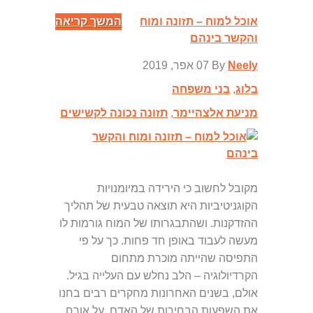
אוכל למוח – תזונה ומוח
המשך קריאה
והקשר בינהם
Neely
By
07 אפר, 2019
בלוג
,
בני משפחה
מניעת אלצהיימר
,
תזונה נכונה לקשישים
מקובל לחשוב כי הירידה במיומנויות
הקוגניטיביות היא תוצאה טבעית של תהליך
ההזדקנות. ושהתבגרותו של המוח גורמות לו
מעשה לעבוד באופן חד פחות. כך על פי
התפיסה שהייתה מוכרת מתחום
הקרדיולוגיה – הלב נחלש עם העלייה בגיל.
אולם, בשנים האחרונות מחקרים רבים בחנו
את השפעות הבחירות של האדם, על אורח