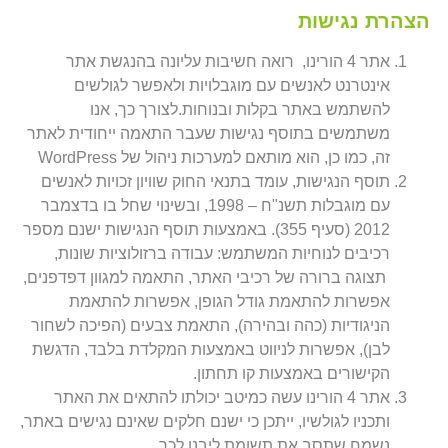
הצהרת נגישות
אתר 4 הורינו, רואה חשיבות עליונה בהנגשת אתר
אינטרנט לאנשים עם מוגבלויות ולאפשר לגולשים
להשתמש באתר בקלות ובנוחות.לצורך כך, אנו
משתמשים בתוסף נגישות שעבר התאמה ייחודית לאתר
זה, כמו כן, הוא מותאם למערכות ניהול של WordPress
תוסף הנגישות, עומד בתנאי החוק שוויון זכויות לאנשים
עם מוגבלות תשנ"ח – 1998, ובשינוי שחל בו בדצמבר
2012 (סעיף 355). באמצעות תוסף הנגישות ישנם מספר
רכיבים לנוחיות המשתמש: עבודה ברזולוציות שונות,
תצוגה ברורה של רכיבי האתר, התאמה למגוון דפדפנים,
אפשרות להתאמת גודל הגופן, אפשרות להתאמת
הניגודיות (כהה ובהירה), התאמת צבעים (הפיכה לשחור
לבן), אפשרות לניווט באמצעות המקלדת בלבד, הדגשת
הקישורים באמצעות קו תחתון.
אתר 4 הורינו עשה כמיטב יכולתו להתאים את האתר
ותכניו לגולשיו, ייתכן כי ישנם חלקים שאינם נגישים באתר,
נשמח שתסב את תשומת ליבנו לכך.