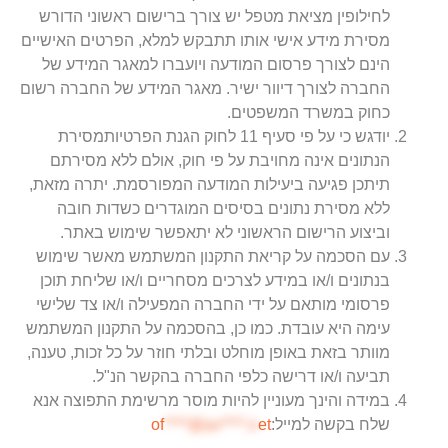
לחילופין מציאת מטפל יש צורך ברישום ראשוני הדורש
מסירת מידע אישי אותו תתבקש למלא, הפרטים האישיים
הינם לצורך פרסום המודעה ויועברו למאגר המידע של
החברה לצורך דיוור ישיר. מאגר המידע של החברה רשום
כחוק במשרד המשפטים.
יודגש כי על פי סעיף 11 לחוק הגנת הפרטיותמסירת
הנתונים אינה מחויבת על פי חוק, אולם ללא מסירתם
תיתכן פגיעה ביעילות המודעה המפורסמת. יתרה מזאת,
ללא מסירת נתונים בסיסים המוגדרים כשדות חובה
וביצוע הרישום הראשוני לא יתאפשר שימוש באתר.
עם הסכמה על קריאת התקנון המשתמש מאשר שימוש
בנתונים ו/או במידע לצרכים מסחריים ו/או שליחת תוכן
פרסומי מותאם על ידי החברה המפעילה ו/או צד שלישי
עימה היא עובדת. כמו כן, בהסכמה על התקנון המשתמש
מוותר בזאת באופן מוחלט ובלתי חוזר על כל זכות, טענה,
תביעה ו/או דרישה כלפי החברה בהקשר הנ"ל.
במידה והינך מעוניין להיות מוסר מרשימת התפוצה אנא
שלח בקשה למייל:
et
****@av****.n
of