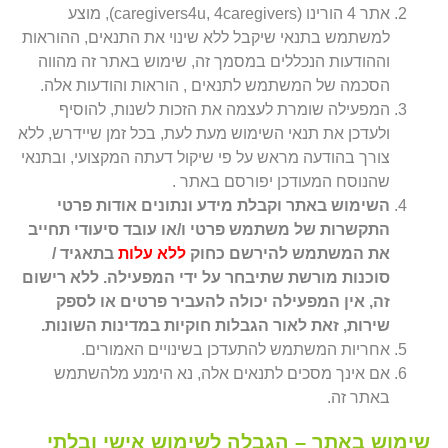
אתר 4 הורינו (caregivers4u, 4caregivers), מוצע
למשתמש בתנאי שיקבל ללא שינוי את התנאים, ההוראות
וההודעות הנכללים במסמך זה, שימוש באתר זה מהווה
הסכמה של המשתמש לתנאים , הוראות והודעות אלה.
המפעילה שומרת לעצמה את הזכות לשנות, להוסיף
ולעדכן את תנאי השימוש מעת לעת, בכל זמן שיידרש, ללא
צורך בהודעה מראש על פי שיקול דעתה המקצועי, ובתנאי
שהנוסח המעודכן יפורסם באתר .
השימוש באתר וקבלת מידע ונתונים אודות פרטי
התקשרות של משתמש פרטי ו/או עובד סיעודי תחייב
את המשתמש להירשם כחוק
ללא עלות
בתאגיד /
סוכנות מורשת שתיבחר על ידי המפעילה. ללא רישום
זה, אין המפעילה יכולה להעביר פרטים או לספק
שירות, זאת לאור הגבלות חוקיות במדינות השונות.
אחריות המשתמש להתעדכן בשינויים האמורים.
אם אינך מסכים לתנאים אלה, נא הימנע מלהשתמש
באתר זה.
שימוש באתר – הגבלה לשימוש אישי ובלתי