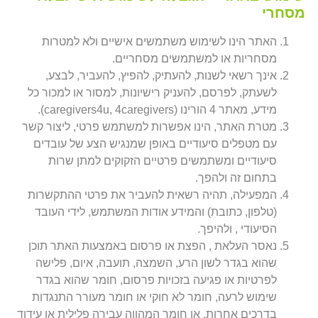
מסחרי
האתר הינו לשימוש משתמשים אישיים ולא למטרות
מסחריות או למשתמשים מסחריים.
אינך רשאי לשנות, להעתיק, להפיץ, להעביר, לבצע,
לשעתק, לפרסם, להעניק רישיונות, למסור או למכור כל
מידע, מאתר 4 הורינו (caregivers4u, 4caregivers).
מטרת האתר, הינו אפשרות למשתמש פרטי, ליצור קשר
עם מטפלים סיעודיים באופן שמנגיש הצע של עובדים
סיעודיים ומשתמשים פרטיים הזקוקים למתן שרות
בתחום זה ולהפך.
המפעילה, תהיה רשאית להעביר את פרטי ההתקשרות
(טלפון, כתובת) והמידע אודות המשתמש, לידי העובד
הסיעודי , ולהיפך.
נאסר העלאת , הפצת או פרסום באמצעות האתר תוכן
שהוא בגדר לשון הרע, השמצה, תועבה, איום, פלישה
לפרטיות או פגיעה בזכויות פרסום, חומר שהוא בגדר
שימוש לרעה, חומר לא חוקי או חומר מעורר התנגדות
בדרכים אחרות, או חומר המהווה עבירה פלילית או עידוד