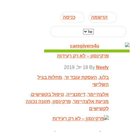
הרשמה
כניסה
פרקינסון – לא רק רעידות
Neely
By
18 יול, 2019
בלוג
,
העסקת עובד זר
,
מחלות בגיל
השלישי
אלצהיימר
,
דימנצייה
,
טיפול בקשישים
,
מניעת אלצהיימר
,
פרקינסון
,
תזונה נכונה
לקשישים