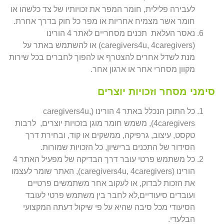
לעבירה פלילית, חומר המפר את זכויותיו של צד כלשהו או
חומר אשר מצמיח אחריות או מפר כל חוק בדרך אחרת.
נאסר העלאת תכנים מסחריים לאתר 4 הורינו
(caregivers4u, 4caregivers) או להשתמש באתר על
מנת לשדל אחרים להצטרף או להפוך לחברים בכל שירות
מקוון מסחרי אחר או ארגון אחר.
סימני מסחר וזכויות יוצרים
כל התוכן הנכלל באתר 4 הורינו (caregivers4u,
4caregivers), משמש חומר מוגן בזכויות יוצרים, לרבות
טקסט, עיצוב, גרפיקה, ממשקים או קוד, ובחירת דרך
הסידור של התכנים ברישיון, כל הזכויות שמורות.
כל משתמש פרטי עובר דרך הבדיקה של מפעיל האתר 4
הורינו (caregivers4u, 4caregivers), האתר שומר לעצמו
את הזכות לבדוק, או לעקוב אחר משתמשים פרטיים
ועובדים סיעודיים,לא לחבר בין משתמש פרטי לעובד
הסיעודי מכל סיבה שהיא על פי שיקול דעתה המקצועי
הבלעדי.