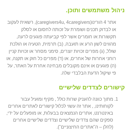
ניהול משתמשים ותוכן.
אתר 4 הורינו(caregivers4u, 4caregivers), רשאית לעקוב
או לבדוק תכנים ושומרת על זכותה לחסום או לסלק
תקשורות או חומרים אשר לפי קביעתה פוגעים לרעה,
מהווים לשון הרע או תועבה, (ב) תרמית, הטעיה או הולכת
שולל, (ג) מפרים זכויות יוצרים, סימני מסחר או זכויות קניין
רוחני אחרות של אחרים, או (ד) מפרים כל חוק או תקנה, או
(ה) פוגעים או אינם מקובלים מבחינה אחרת על האתר, על
פי שיקול הדעת הבלבדי שלה.
קישורים לצדדים שלישיים
מתוך כוונה להעניק שרות כולל , מקיף ומועיל עבור
לקוחותינו, , אתר זה עשוי לכלול קישורים לאתרים אחרים
באינטרנט, אתרים הנמצאים בבעלות, או מופעלים על ידי,
ספקים שהם צדדים שלישיים וצדדים שלישיים אחרים
(להלן – ה"אתרים החיצוניים").