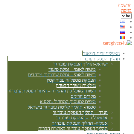
הרשמה
כניסה
מטפלים זרים-המאגר
תהליך העסקת עובד זר
ישראל-תהליך העסקת עובד זר
ביטוח לאומי – גמלת סיעוד
ביטוח לאומי – גמלת שירותים מיוחדים
העסקת מטפל זר עבור קטין
גמלאות משרד הבטחון
רשות האוכלוסין וההגירה – היתר העסקת עובד זר
מקרים חריגים
טיפים למעסיק המתחיל -חלק א
סכמה- תהליך קליטת עובד זר בישראל
קנדה – תהליך העסקת עובד זר
אוסטרליה – העסקת עובד זר
אנגליה- תהליך העסקת עובד זר
תהליך העסקת עובד זר בארצות הברית
זכויות עובדים זרים