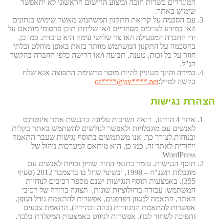
המוגדרים כשדות חובה וביצוע הרישום הראשוני לא יתאפשר
שימוש באתר.
עם הסכמה על קריאת התקנון המשתמש מאשר שימוש בנתונים
ו/או במידע לצרכים מסחריים ו/או שליחת תוכן פרסומי מותאם על
ידי החברה המפעילה ו/או צד שלישי עימה היא עובדת. כמו כן,
בהסכמה על התקנון המשתמש מוותר בזאת באופן מוחלט ובלתי
חוזר על כל זכות, טענה, תביעה ו/או דרישה כלפי החברה בהקשר
הנ"ל.
במידה והינך מעוניין להיות מוסר מרשימת התפוצה אנא שלח
בקשה למייל:
et
****@av****.n
of
הצהרת נגישות
אתר 4 הורינו, רואה חשיבות עליונה בהנגשת אתר אינטרנט
לאנשים עם מוגבלויות ולאפשר לגולשים להשתמש באתר בקלות
ובנוחות.לצורך כך, אנו משתמשים בתוסף נגישות שעבר התאמה
ייחודית לאתר זה, כמו כן, הוא מותאם למערכות ניהול של
WordPress
תוסף הנגישות, עומד בתנאי החוק שוויון זכויות לאנשים עם
מוגבלות תשנ"ח – 1998, ובשינוי שחל בו בדצמבר 2012 (סעיף
355). באמצעות תוסף הנגישות ישנם מספר רכיבים לנוחיות
המשתמש: עבודה ברזולוציות שונות, תצוגה ברורה של רכיבי
האתר, התאמה למגוון דפדפנים, אפשרות להתאמת גודל הגופן,
אפשרות להתאמת הניגודיות (כהה ובהירה), התאמת צבעים
(הפיכה לשחור לבן), אפשרות לניווט באמצעות המקלדת בלבד,