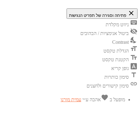
close
פתיחה וסגירה של תפריט הנגישות
keyboard
ניווט מקלדת
visibility_off
ביטול אנימציות / הבהובים
nights_stay
Contrast
format_size
הגדלת טקסט
text_fields
הקטנת טקסט
font_download
גופן קריא
title
סימון כותרות
link
סימון קישורים ולחצנים
favorite
מופעל ב
אהבה
ע״י
עמית מורנו