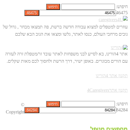
חיפוש:
46475
עוזרים למטפלים למצוא עבודה חדשה ברשת, פה תמצאו מבחר , גדול של
גובים מרחבי העולם, כנסו לאתר, גלשו ומצאו את הגוב הבא שלכם
אתר 4הורינו, בא לסייע לבני משפחות לאתר עובד זר/מטפלת זרה לעזרה
עם הורים מבוגרים. באופן ישיר, דרך הרשת ולחסוך לכם מאות שקלים.
תקנון אתר 4הורינו
תקנון אתר4Caregivers
חיפוש:
©
84284
Copyright
מחפשים מטפל