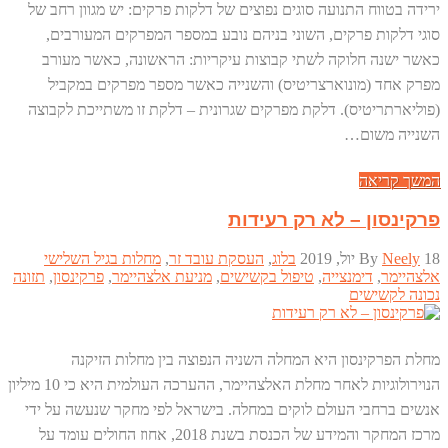
ירידה בטווח התנועה סוגים נפוצים של דלקות פרקים: יש מגוון רחב של
סוגי דלקות פרקים, השוני בניהם נובע במספר המפרקים המעורבים,
כאשר ישנה חלוקה לשתי קבוצות עיקריות: הראשונה, כאשר מעורב
מפרק אחד (מונוארצריטיס) והשנייה כאשר מספר מפרקים במקביל
(פוליארתריטיס). דלקת מפרקים שגרונית – דלקת זו משתייכת לקבוצה
השנייה משום…
המשך קריאה
פרקינסון – לא רק רעידות
18 יול, 2019
Neely
By
בלוג
,
העסקת עובד זר
,
מחלות בגיל השלישי
אלצהיימר
,
דימנצייה
,
טיפול בקשישים
,
מניעת אלצהיימר
,
פרקינסון
,
תזונה
נכונה לקשישים
מחלת הפרקינסון היא המחלה השניה הנפוצה בין מחלות הזיקנה
הנוירולוגיות לאחר מחלת האלצהיימר, ההערכה העולמית היא כי 10 מיליון
אנשים ברחבי העולם לוקים במחלה. בישראל לפי מחקר שנעשה על ידי
מרכז המחקר והמידע של הכנסת בשנת 2018, אחוז החולים עומד על