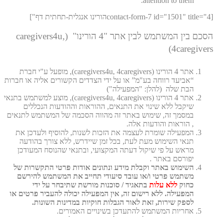
attention to them.
[contact-form-7 id="1501" title="4הורינו אנגלית-תחתית דף"]
הסכם בין המשתמש לבין אתר "4 הורינו" (caregivers4u,
4caregivers)
אתר 4 הורינו (caregivers4u, 4caregivers), מופעל ע"י חברת
“אביעד רווחה בע"מ” או על ידי הצדדים הקשורים אליה או חברות
הבת שלה (להלן: "המפעילה")
אתר 4 הורינו (caregivers4u, 4caregivers), מוצע למשתמש בתנאי
שיקבל ללא שינוי את התנאים, ההוראות וההודעות הנכללים
במסמך זה, שימוש באתר זה מהווה הסכמה של המשתמש לתנאים
, הוראות והודעות אלה.
המפעילה שומרת לעצמה את הזכות לשנות, להוסיף ולעדכן את
תנאי השימוש מעת לעת, בכל זמן שיידרש, ללא צורך בהודעה
מראש על פי שיקול דעתה המקצועי, ובתנאי שהנוסח המעודכן
יפורסם באתר .
השימוש באתר וקבלת מידע ונתונים אודות פרטי התקשרות של
משתמש פרטי ו/או עובד סיעודי תחייב את המשתמש להירשם
כחוק
ללא עלות
בתאגיד / סוכנות מורשת שתיבחר על ידי
המפעילה. ללא רישום זה, אין המפעילה יכולה להעביר פרטים או
לספק שירות, זאת לאור הגבלות חוקיות במדינות השונות.
אחריות המשתמש להתעדכן בשינויים האמורים.