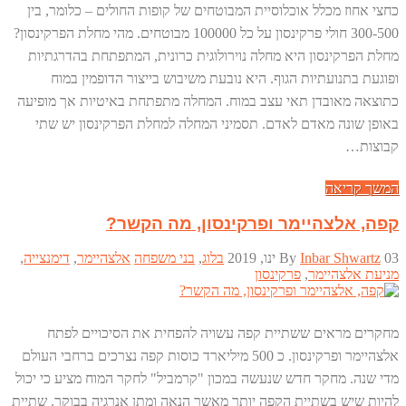
כחצי אחוז מכלל אוכלוסיית המבוטחים של קופות החולים – כלומר, בין
300-500 חולי פרקינסון על כל 100000 מבוטחים. מהי מחלת הפרקינסון?
מחלת הפרקינסון היא מחלה נוירולוגית כרונית, המתפתחת בהדרגתיות
ופוגעת בתנועתיות הגוף. היא נובעת משיבוש בייצור הדופמין במוח
כתוצאה מאובדן תאי עצב במוח. המחלה מתפתחת באיטיות אך מופיעה
באופן שונה מאדם לאדם. תסמיני המחלה למחלת הפרקינסון יש שתי
קבוצות…
המשך קריאה
קפה, אלצהיימר ופרקינסון, מה הקשר?
03 ינו, 2019
Inbar Shwartz
By
בלוג
,
בני משפחה
אלצהיימר
,
דימנצייה
,
מניעת אלצהיימר
,
פרקינסון
מחקרים מראים ששתיית קפה עשויה להפחית את הסיכויים לפתח
אלצהיימר ופרקינסון. כ 500 מיליארד כוסות קפה נצרכים ברחבי העולם
מדי שנה. מחקר חדש שנעשה במכון "קרמביל" לחקר המוח מציע כי יכול
להיות שיש בשתיית הקפה יותר מאשר הנאה ומתן אנרגיה בבוקר. שתיית