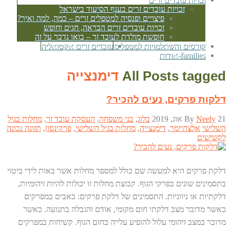
זכויות עובדים זרים בענף הסיעוד בישראל
פיצויים ופנסיה למטפלים זרים – כמה, למה ואיך?
זכויות עובדים זרים הבראה, חגים וחופש
חופשת מולדת לעובד זר – בואו נדבר על זה
קורסים והשתלמויות למטפלים
עובדים זרים אקטואליה
families-אודות
All Posts tagged
דימנצייה
דלקות פרקים, נעים להכיר?
21 אוג, 2019
Neely
By
בלוג
,
בני משפחה
,
העסקת עובד זר
,
מחלות בגיל
השלישי
אלצהיימר
,
דימנצייה
,
מחלות בגיל השלישי
,
פרקינסון
,
תזונה נכונה
לקשישים
דלקת פרקים היא למעשה שם כולל למספר מחלות אשר באות לידי ביטוי
בתסמינים שונים בפרקי הגוף. קבוצת מחלות זו יכולות להיות זיהומיות,
דלקתיות או ניווניות. התסמינים של דלקת פרקים: כאבים במפרקים
כאשר מדובר מצב דלקתי חום מקומי, אודם והגבלה בתנועה. כאשר
מדובר במצב זיהומי עלול להופיע עלייה בחום הגוף. קשיחות במפרקים