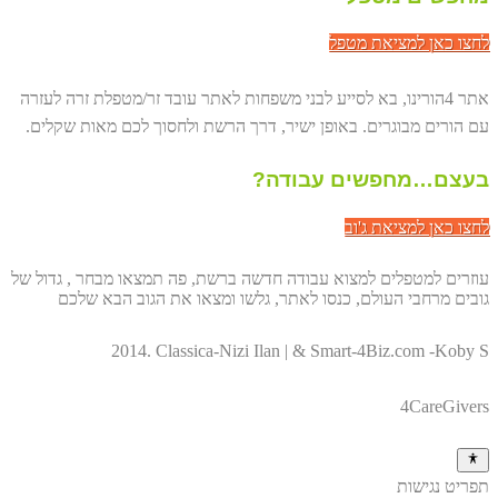
לחצו כאן למציאת מטפל
אתר 4הורינו, בא לסייע לבני משפחות לאתר עובד זר/מטפלת זרה לעזרה
עם הורים מבוגרים. באופן ישיר, דרך הרשת ולחסוך לכם מאות שקלים.
בעצם…מחפשים עבודה?
לחצו כאן למציאת ג'וב
עוזרים למטפלים למצוא עבודה חדשה ברשת, פה תמצאו מבחר , גדול של
גובים מרחבי העולם, כנסו לאתר, גלשו ומצאו את הגוב הבא שלכם
2014. Classica-Nizi Ilan | & Smart-4Biz.com -Koby S
4CareGivers
תפריט נגישות