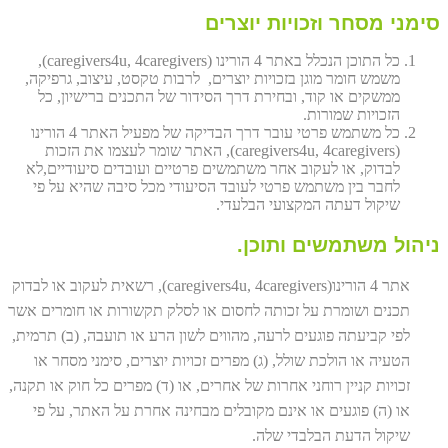
סימני מסחר וזכויות יוצרים
כל התוכן הנכלל באתר 4 הורינו (caregivers4u, 4caregivers),
משמש חומר מוגן בזכויות יוצרים, לרבות טקסט, עיצוב, גרפיקה,
ממשקים או קוד, ובחירת דרך הסידור של התכנים ברישיון, כל
הזכויות שמורות.
כל משתמש פרטי עובר דרך הבדיקה של מפעיל האתר 4 הורינו
(caregivers4u, 4caregivers), האתר שומר לעצמו את הזכות
לבדוק, או לעקוב אחר משתמשים פרטיים ועובדים סיעודיים,לא
לחבר בין משתמש פרטי לעובד הסיעודי מכל סיבה שהיא על פי
שיקול דעתה המקצועי הבלעדי.
ניהול משתמשים ותוכן.
אתר 4 הורינו(caregivers4u, 4caregivers), רשאית לעקוב או לבדוק
תכנים ושומרת על זכותה לחסום או לסלק תקשורות או חומרים אשר
לפי קביעתה פוגעים לרעה, מהווים לשון הרע או תועבה, (ב) תרמית,
הטעיה או הולכת שולל, (ג) מפרים זכויות יוצרים, סימני מסחר או
זכויות קניין רוחני אחרות של אחרים, או (ד) מפרים כל חוק או תקנה,
או (ה) פוגעים או אינם מקובלים מבחינה אחרת על האתר, על פי
שיקול הדעת הבלבדי שלה.