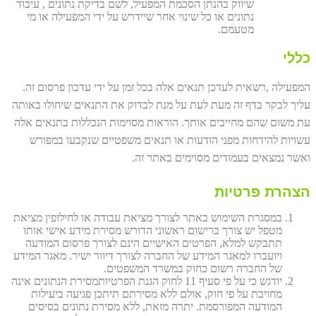
שיווק בהנתן הסכמת המפעיל, לשם בדיקת נתונים , עיבוד
נתונים או כל שינוי אחר שיידרש על ידי המפעילה או מי
מטעמם.
כללי
המפעילה ,רשאית לעדכן תנאים אלה בכל זמן על ידי עדכון פרסום זה.
עליך לבקר בדף זה מעת לעת על מנת לבדוק את התנאים שיחולו באותה
עת משום שהם מחייבים אותך. הוראות מסוימות הנכללות בתנאים אלה
עשויות להידחות מפני הודעות או תנאים משפטיים שנקבעו במפורש
ואשר נמצאים בעמודים מסוימים באתר זה.
הצהרת פרטיות
במסגרת השימוש באתר לצורך מציאת עבודה או לחילופין מציאת
מטפל יש צורך ברישום ראשוני הדורש מסירת מידע אישי אותו
תתבקש למלא, הפרטים האישיים הינם לצורך פרסום המודעה
ויועברו למאגר המידע של החברה לצורך דיוור ישיר. מאגר המידע
של החברה רשום כחוק במשרד המשפטים.
יודגש כי על פי סעיף 11 לחוק הגנת הפרטיותמסירת הנתונים אינה
מחויבת על פי חוק, אולם ללא מסירתם תיתכן פגיעה ביעילות
המודעה המפורסמת. יתרה מזאת, ללא מסירת נתונים בסיסים