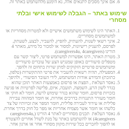
אם אינך מסכים לתנאים אלה, נא הימנע מלהשתמש באתר זה.
שימוש באתר – הגבלה לשימוש אישי ובלתי
מסחרי
האתר הינו לשימוש משתמשים אישיים ולא למטרות מסחריות או
למשתמשים מסחריים.
אינך רשאי לשנות, להעתיק, להפיץ, להעביר, לבצע, לשעתק,
לפרסם, להעניק רישיונות, למסור או למכור כל מידע, מאתר 4
הורינו (caregivers4u, 4caregivers).
מטרת האתר, הינו אפשרות למשתמש פרטי, ליצור קשר עם
מטפלים סיעודיים באופן שמנגיש הצע של עובדים סיעודיים
ומשתמשים פרטיים הזקוקים למתן שרות בתחום זה ולהפך.
המפעילה, תהיה רשאית להעביר את פרטי ההתקשרות (טלפון,
כתובת) והמידע אודות המשתמש, לידי העובד הסיעודי , ולהיפך.
נאסר העלאת , הפצת או פרסום באמצעות האתר תוכן שהוא
בגדר לשון הרע, השמצה, תועבה, איום, פלישה לפרטיות או פגיעה
בזכויות פרסום, חומר שהוא בגדר שימוש לרעה, חומר לא חוקי או
חומר מעורר התנגדות בדרכים אחרות, או חומר המהווה עבירה
פלילית או עידוד לעבירה פלילית, חומר המפר את זכויותיו של צד
כלשהו או חומר אשר מצמיח אחריות או מפר כל חוק בדרך אחרת.
נאסר העלאת תכנים מסחריים לאתר 4 הורינו (caregivers4u,
4caregivers) או להשתמש באתר על מנת לשדל אחרים להצטרף
או להפוך לחברים בכל שירות מקוון מסחרי אחר או ארגון אחר.