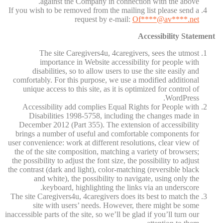
against the Company in connection with the above.
If you wish to be removed from the mailing list please send a
request by e-mail:
Of
****@av****.n
et
Accessibility Statement
The site Caregivers4u, 4caregivers, sees the utmost
importance in Website accessibility for people with
disabilities, so to allow users to use the site easily and
comfortably. For this purpose, we use a modified additional
unique access to this site, as it is optimized for control of
WordPress.
Accessibility add complies Equal Rights for People with
Disabilities 1998-5758, including the changes made in
December 2012 (Part 355). The extension of accessibility
brings a number of useful and comfortable components for
user convenience: work at different resolutions, clear view of
the of the site composition, matching a variety of browsers;
the possibility to adjust the font size, the possibility to adjust
the contrast (dark and light), color-matching (reversible black
and white), the possibility to navigate, using only the
keyboard, highlighting the links via an underscore.
The site Caregivers4u, 4caregivers does its best to match the
site with users’ needs. However, there might be some
inaccessible parts of the site, so we’ll be glad if you’ll turn our