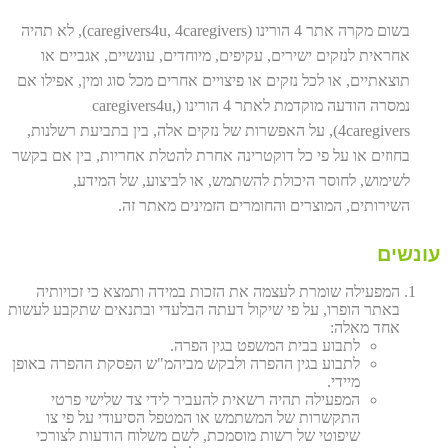
בשום מקרה אתר 4 הורינו (caregivers4u, 4caregivers), לא תהיה
אחראית לנזקים ישירים, עקיפים, מיוחדים, עונשיים, אגביים או
תוצאתיים, או לכל נזקים או פיצויים אחרים מכל סוג ומין, אפילו אם
נמסרה הודעה מוקדמת לאתר 4 הורינו (caregivers4u,
4caregivers), על האפשרות של נזקים אלה, בין בתביעת רשלנות,
בחוזים או על פי כל דוקטרינה אחרת להטלת אחריות, בין אם בקשר
לשימוש, לחוסר היכולת להשתמש, או לביצוע, של המידע,
השירותים, המוצרים והחומרים הזמינים מאתר זה.
עונשים
המפעילה שומרת לעצמה את הזכות במידה ותמצא כי זכויותיה
באתר הופרו, על פי שיקול דעתה הבלעדי ובתנאים שתקבע לעשות
אחד מאלה:
לתבוע בבית המשפט בגין הפרה.
לתבוע בגין ההפרה ולבקש מביהמ"ש הפסקת ההפרה באופן
מיידי.
המפעילה תהיה רשאית להעביר לידי צד שלישי פרטי
התקשרות של המשתמש או המטפל הסיעודי על פי צו
שיפוטי של רשות מוסמכת, לשם משלוח הודעות לצורכי