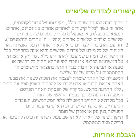
קישורים לצדדים שלישיים
מתוך כוונה להעניק שרות כולל , מקיף ומועיל עבור לקוחותינו, ,
אתר זה עשוי לכלול קישורים לאתרים אחרים באינטרנט, אתרים
הנמצאים בבעלות, או מופעלים על ידי, ספקים שהם צדדים
שלישיים וצדדים שלישיים אחרים (להלן – ה"אתרים החיצוניים").
יחד עם זאת, ברור לצדדים כי אין לאתר אחריות על האמיתות או
הזמינות של כל מידע של צדדים שלישיים והיא אינה מתחייבת בכל
דרך שהיא כי המידע שמועבר לאתר הינו מלא , מדוייק או אמיתי.
על המשתמש הפרטי או עובדי הסיעוד לא תהיה כל דרישה או
טענה או תביעה או חבות כנגד האתר,כתוצאה מהשימוש או
ההסתמכות על מידע של צד שלישי.
המפעילה של האתר שומרת לעצמה את הזכות לשנות את מבנה
האתר או את תכניו או את עיצובו או להפסיק באופן סופי את קיומו
, ללא התרעה מראש. במקרה של הפסקת האתר תפרסם
המפעילה הודעה על כך בעמוד הראשי של האתר.
בכל מקרה לא תחוייב המפעילה כלפי המשתמשים, העובדים
הסיעודיים או כל צד שלישי בחבות או פיצוי עבור סיום
הפעילות,בגין נזק או אובדן של חומר.
תיקון , שינוי של האתר לא תחשב פעולה שתהווה עילה לתביעה או
דרישה מצד המשתמש.
הגבלת אחריות.