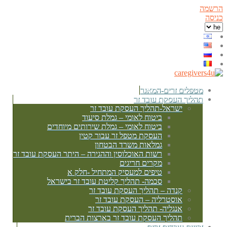
הרשמה
כניסה
מטפלים זרים-המאגר
תהליך העסקת עובד זר
ישראל-תהליך העסקת עובד זר
ביטוח לאומי – גמלת סיעוד
ביטוח לאומי – גמלת שירותים מיוחדים
העסקת מטפל זר עבור קטין
גמלאות משרד הבטחון
רשות האוכלוסין וההגירה – היתר העסקת עובד זר
מקרים חריגים
טיפים למעסיק המתחיל -חלק א
סכמה- תהליך קליטת עובד זר בישראל
קנדה – תהליך העסקת עובד זר
אוסטרליה – העסקת עובד זר
אנגליה- תהליך העסקת עובד זר
תהליך העסקת עובד זר בארצות הברית
זכויות עובדים זרים