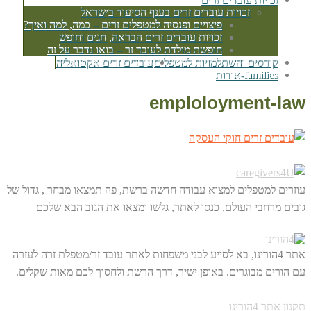
זכויות עובדים זרים בענף הסיעוד בישראל
פיצויים ופנסיה למטפלים זרים – כמה, למה ואיך?
זכויות עובדים זרים הבראה, חגים וחופש
חופשת מולדת לעובד זר – בואו נדבר על זה
קורסים והשתלמויות למטפלים
עובדים זרים אקטואליה
families-אודות
emploloyment-law
עוזרים למטפלים למצוא עבודה חדשה ברשת, פה תמצאו מבחר , גדול של
גובים מרחבי העולם, כנסו לאתר, גלשו ומצאו את הגוב הבא שלכם
אתר 4הורינו, בא לסייע לבני משפחות לאתר עובד זר/מטפלת זרה לעזרה
עם הורים מבוגרים. באופן ישיר, דרך הרשת ולחסוך לכם מאות שקלים.
תקנון אתר 4הורינו