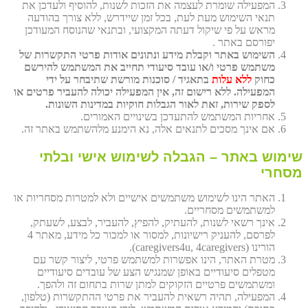
המפעילה שומרת לעצמה את הזכות לשנות, להוסיף ולעדכן את
תנאי השימוש מעת לעת, בכל זמן שיידרש, ללא צורך בהודעה
מראש על פי שיקול דעתה המקצועי, ובתנאי שהנוסח המעודכן
יפורסם באתר .
השימוש באתר וקבלת מידע ונתונים אודות פרטי התקשרות של
משתמש פרטי ו/או עובד סיעודי תחייב את המשתמש להירשם
כחוק
ללא עלות
בתאגיד / סוכנות מורשת שתיבחר על ידי
המפעילה. ללא רישום זה, אין המפעילה יכולה להעביר פרטים או
לספק שירות, זאת לאור הגבלות חוקיות במדינות השונות.
אחריות המשתמש להתעדכן בשינויים האמורים.
אם אינך מסכים לתנאים אלה, נא הימנע מלהשתמש באתר זה.
שימוש באתר – הגבלה לשימוש אישי ובלתי
מסחרי
האתר הינו לשימוש משתמשים אישיים ולא למטרות מסחריות או
למשתמשים מסחריים.
אינך רשאי לשנות, להעתיק, להפיץ, להעביר, לבצע, לשעתק,
לפרסם, להעניק רישיונות, למסור או למכור כל מידע, מאתר 4
הורינו (caregivers4u, 4caregivers).
מטרת האתר, הינו אפשרות למשתמש פרטי, ליצור קשר עם
מטפלים סיעודיים באופן שמנגיש הצע של עובדים סיעודיים
ומשתמשים פרטיים הזקוקים למתן שרות בתחום זה ולהפך.
המפעילה, תהיה רשאית להעביר את פרטי ההתקשרות (טלפון,