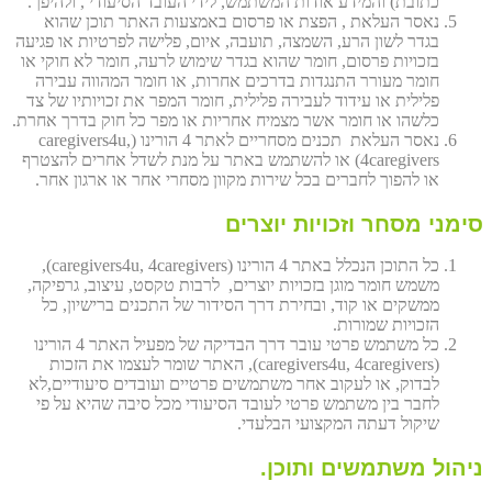
כתובת) והמידע אודות המשתמש, לידי העובד הסיעודי , ולהיפך.
נאסר העלאת , הפצת או פרסום באמצעות האתר תוכן שהוא
בגדר לשון הרע, השמצה, תועבה, איום, פלישה לפרטיות או פגיעה
בזכויות פרסום, חומר שהוא בגדר שימוש לרעה, חומר לא חוקי או
חומר מעורר התנגדות בדרכים אחרות, או חומר המהווה עבירה
פלילית או עידוד לעבירה פלילית, חומר המפר את זכויותיו של צד
כלשהו או חומר אשר מצמיח אחריות או מפר כל חוק בדרך אחרת.
נאסר העלאת תכנים מסחריים לאתר 4 הורינו (caregivers4u,
4caregivers) או להשתמש באתר על מנת לשדל אחרים להצטרף
או להפוך לחברים בכל שירות מקוון מסחרי אחר או ארגון אחר.
סימני מסחר וזכויות יוצרים
כל התוכן הנכלל באתר 4 הורינו (caregivers4u, 4caregivers),
משמש חומר מוגן בזכויות יוצרים, לרבות טקסט, עיצוב, גרפיקה,
ממשקים או קוד, ובחירת דרך הסידור של התכנים ברישיון, כל
הזכויות שמורות.
כל משתמש פרטי עובר דרך הבדיקה של מפעיל האתר 4 הורינו
(caregivers4u, 4caregivers), האתר שומר לעצמו את הזכות
לבדוק, או לעקוב אחר משתמשים פרטיים ועובדים סיעודיים,לא
לחבר בין משתמש פרטי לעובד הסיעודי מכל סיבה שהיא על פי
שיקול דעתה המקצועי הבלעדי.
ניהול משתמשים ותוכן.