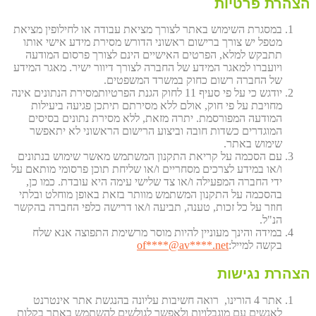
הצהרת פרטיות
במסגרת השימוש באתר לצורך מציאת עבודה או לחילופין מציאת
מטפל יש צורך ברישום ראשוני הדורש מסירת מידע אישי אותו
תתבקש למלא, הפרטים האישיים הינם לצורך פרסום המודעה
ויועברו למאגר המידע של החברה לצורך דיוור ישיר. מאגר המידע
של החברה רשום כחוק במשרד המשפטים.
יודגש כי על פי סעיף 11 לחוק הגנת הפרטיותמסירת הנתונים אינה
מחויבת על פי חוק, אולם ללא מסירתם תיתכן פגיעה ביעילות
המודעה המפורסמת. יתרה מזאת, ללא מסירת נתונים בסיסים
המוגדרים כשדות חובה וביצוע הרישום הראשוני לא יתאפשר
שימוש באתר.
עם הסכמה על קריאת התקנון המשתמש מאשר שימוש בנתונים
ו/או במידע לצרכים מסחריים ו/או שליחת תוכן פרסומי מותאם על
ידי החברה המפעילה ו/או צד שלישי עימה היא עובדת. כמו כן,
בהסכמה על התקנון המשתמש מוותר בזאת באופן מוחלט ובלתי
חוזר על כל זכות, טענה, תביעה ו/או דרישה כלפי החברה בהקשר
הנ"ל.
במידה והינך מעוניין להיות מוסר מרשימת התפוצה אנא שלח
בקשה למייל:
et
****@av****.n
of
הצהרת נגישות
אתר 4 הורינו, רואה חשיבות עליונה בהנגשת אתר אינטרנט
לאנשים עם מוגבלויות ולאפשר לגולשים להשתמש באתר בקלות