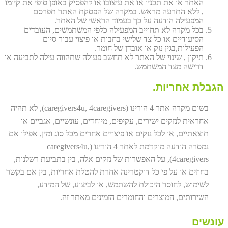
האתר או את תכניו או את עיצובו או להפסיק באופן סופי את קיומו
, ללא התרעה מראש. במקרה של הפסקת האתר תפרסם
המפעילה הודעה על כך בעמוד הראשי של האתר.
בכל מקרה לא תחוייב המפעילה כלפי המשתמשים, העובדים
הסיעודיים או כל צד שלישי בחבות או פיצוי עבור סיום
הפעילות,בגין נזק או אובדן של חומר.
תיקון , שינוי של האתר לא תחשב פעולה שתהווה עילה לתביעה או
דרישה מצד המשתמש.
הגבלת אחריות.
בשום מקרה אתר 4 הורינו (caregivers4u, 4caregivers), לא תהיה
אחראית לנזקים ישירים, עקיפים, מיוחדים, עונשיים, אגביים או
תוצאתיים, או לכל נזקים או פיצויים אחרים מכל סוג ומין, אפילו אם
נמסרה הודעה מוקדמת לאתר 4 הורינו (caregivers4u,
4caregivers), על האפשרות של נזקים אלה, בין בתביעת רשלנות,
בחוזים או על פי כל דוקטרינה אחרת להטלת אחריות, בין אם בקשר
לשימוש, לחוסר היכולת להשתמש, או לביצוע, של המידע,
השירותים, המוצרים והחומרים הזמינים מאתר זה.
עונשים