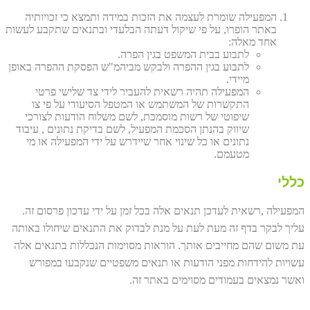
המפעילה שומרת לעצמה את הזכות במידה ותמצא כי זכויותיה
באתר הופרו, על פי שיקול דעתה הבלעדי ובתנאים שתקבע לעשות
אחד מאלה:
לתבוע בבית המשפט בגין הפרה.
לתבוע בגין ההפרה ולבקש מביהמ"ש הפסקת ההפרה באופן
מיידי.
המפעילה תהיה רשאית להעביר לידי צד שלישי פרטי
התקשרות של המשתמש או המטפל הסיעודי על פי צו
שיפוטי של רשות מוסמכת, לשם משלוח הודעות לצורכי
שיווק בהנתן הסכמת המפעיל, לשם בדיקת נתונים , עיבוד
נתונים או כל שינוי אחר שיידרש על ידי המפעילה או מי
מטעמם.
כללי
המפעילה ,רשאית לעדכן תנאים אלה בכל זמן על ידי עדכון פרסום זה.
עליך לבקר בדף זה מעת לעת על מנת לבדוק את התנאים שיחולו באותה
עת משום שהם מחייבים אותך. הוראות מסוימות הנכללות בתנאים אלה
עשויות להידחות מפני הודעות או תנאים משפטיים שנקבעו במפורש
ואשר נמצאים בעמודים מסוימים באתר זה.