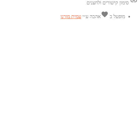
link
סימון קישורים ולחצנים
favorite
מופעל ב
אהבה
ע״י
עמית מורנו