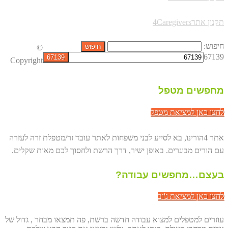
תקנון אתר4Caregivers
חיפוש:
©
67139
Copyright
מחפשים מטפל
לחצו כאן למציאת מטפל
אתר 4הורינו, בא לסייע לבני משפחות לאתר עובד זר/מטפלת זרה לעזרה
עם הורים מבוגרים. באופן ישיר, דרך הרשת ולחסוך לכם מאות שקלים.
בעצם…מחפשים עבודה?
לחצו כאן למציאת ג'וב
עוזרים למטפלים למצוא עבודה חדשה ברשת, פה תמצאו מבחר , גדול של