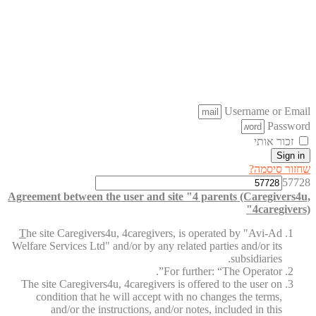
Username or Email
Password
זכור אותי
Sign in
שחזור סיסמה?
57728
Agreement between the user and site "4 parents (Caregivers4u,
4caregivers)"
T
he site Caregivers4u, 4caregivers, is operated by "Avi-Ad
Welfare Services Ltd" and/or by any related parties and/or its
subsidiaries.
For further: “The Operator”.
The site Caregivers4u, 4caregivers is offered to the user on
condition that he will accept with no changes the terms,
and/or the instructions, and/or notes, included in this