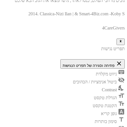
גובים מרחבי העולם, כנסו לאתר, גלשו ומצאו את הגוב הבא שלכם
2014. Classica-Nizi Ilan | & Smart-4Biz.com -Koby S
4CareGivers
תפריט נגישות
close
פתיחה וסגירה של תפריט הנגישות
keyboard
ניווט מקלדת
visibility_off
ביטול אנימציות / הבהובים
nights_stay
Contrast
format_size
הגדלת טקסט
text_fields
הקטנת טקסט
font_download
גופן קריא
title
סימון כותרות