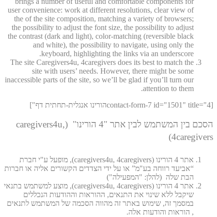
brings a number of useful and comfortable components for
user convenience: work at different resolutions, clear view of
the of the site composition, matching a variety of browsers;
the possibility to adjust the font size, the possibility to adjust
the contrast (dark and light), color-matching (reversible black
and white), the possibility to navigate, using only the
keyboard, highlighting the links via an underscore.
The site Caregivers4u, 4caregivers does its best to match the
site with users’ needs. However, there might be some
inaccessible parts of the site, so we’ll be glad if you’ll turn our
attention to them.
[contact-form-7 id="1501" title="4הורינו אנגלית-תחתית דף"]
הסכם בין המשתמש לבין אתר "4 הורינו" (caregivers4u,
4caregivers)
אתר 4 הורינו (caregivers4u, 4caregivers), מופעל ע"י חברת
“אביעד רווחה בע"מ” או על ידי הצדדים הקשורים אליה או חברות
הבת שלה (להלן: "המפעילה")
אתר 4 הורינו (caregivers4u, 4caregivers), מוצע למשתמש בתנאי
שיקבל ללא שינוי את התנאים, ההוראות וההודעות הנכללים
במסמך זה, שימוש באתר זה מהווה הסכמה של המשתמש לתנאים
, הוראות והודעות אלה.