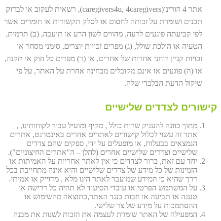
אתר 4 הורינו(caregivers4u, 4caregivers), רשאית לעקוב או לבדוק
תכנים ושומרת על זכותה לחסום או לסלק תקשורות או חומרים אשר
לפי קביעתה פוגעים לרעה, מהווים לשון הרע או תועבה, (ב) תרמית,
הטעיה או הולכת שולל, (ג) מפרים זכויות יוצרים, סימני מסחר או
זכויות קניין רוחני אחרות של אחרים, או (ד) מפרים כל חוק או תקנה,
או (ה) פוגעים או אינם מקובלים מבחינה אחרת על האתר, על פי
שיקול הדעת הבלבדי שלה.
קישורים לצדדים שלישיים
מתוך כוונה להעניק שרות כולל , מקיף ומועיל עבור לקוחותינו, ,
אתר זה עשוי לכלול קישורים לאתרים אחרים באינטרנט, אתרים
הנמצאים בבעלות, או מופעלים על ידי, ספקים שהם צדדים
שלישיים וצדדים שלישיים אחרים (להלן – ה"אתרים החיצוניים").
יחד עם זאת, ברור לצדדים כי אין לאתר אחריות על האמיתות או
הזמינות של כל מידע של צדדים שלישיים והיא אינה מתחייבת בכל
דרך שהיא כי המידע שמועבר לאתר הינו מלא , מדוייק או אמיתי.
על המשתמש הפרטי או עובדי הסיעוד לא תהיה כל דרישה או
טענה או תביעה או חבות כנגד האתר,כתוצאה מהשימוש או
ההסתמכות על מידע של צד שלישי.
המפעילה של האתר שומרת לעצמה את הזכות לשנות את מבנה