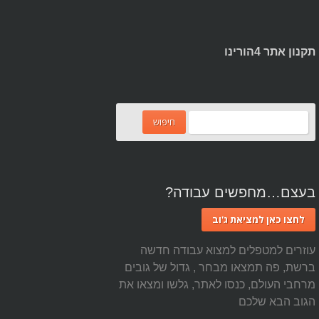
תקנון אתר 4הורינו
בעצם…מחפשים עבודה?
לחצו כאן למציאת ג'וב
עוזרים למטפלים למצוא עבודה חדשה
ברשת, פה תמצאו מבחר , גדול של גובים
מרחבי העולם, כנסו לאתר, גלשו ומצאו את
הגוב הבא שלכם