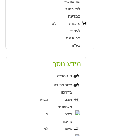
אם אפשר
לפי החוק
במדינה
מוכנות
לא
לעבוד
בבית עם
בע''ח
מידע נוסף
סוג הויזה
אזור עבודה
בדרכון
מצב
נשוי/ה
משפחתי
רישיון
כן
נהיגה
עישון
לא