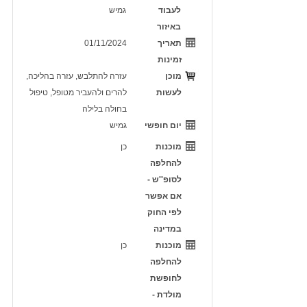
לעבוד
גמיש
באיזור
תאריך
01/11/2024
זמינות
מוכן
עזרה להתלבש, עזרה בהליכה,
לעשות
להרים ולהעביר מטופל, טיפול
בחולה בלילה
יום חופשי
גמיש
מוכנות
כן
להחלפה
לסופ''ש -
אם אפשר
לפי החוק
במדינה
מוכנות
כן
להחלפה
לחופשת
מולדת -