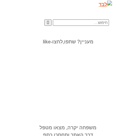
מעניין? שתפו,לחצו-like
משפחה יקרה, מצאו מטפל
דרך האתר ותחסכו כסף