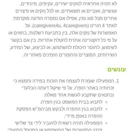
לא תהיה אחראית לנזקים ישירים, עקיפים, מיוחדים,
עונשיים, אגביים או תוצאתיים, או לכל נזקים או פיצויים
אחרים מכל סוג ומין, אפילו אם נמסרה הודעה מוקדמת
לאתר 4 הורינו (caregivers4u, 4caregivers), על
האפשרות של נזקים אלה, בין בתביעת רשלנות, בחוזים או
על פי כל דוקטרינה אחרת להטלת אחריות, בין אם בקשר
לשימוש, לחוסר היכולת להשתמש, או לביצוע, של המידע,
השירותים, המוצרים והחומרים הזמינים מאתר זה.
עונשים
המפעילה שומרת לעצמה את הזכות במידה ותמצא כי
זכויותיה באתר הופרו, על פי שיקול דעתה הבלעדי
ובתנאים שתקבע לעשות אחד מאלה:
לתבוע בבית המשפט בגין הפרה.
לתבוע בגין ההפרה ולבקש מביהמ"ש הפסקת
ההפרה באופן מיידי.
המפעילה תהיה רשאית להעביר לידי צד שלישי
פרטי התקשרות של המשתמש או המטפל הסיעודי