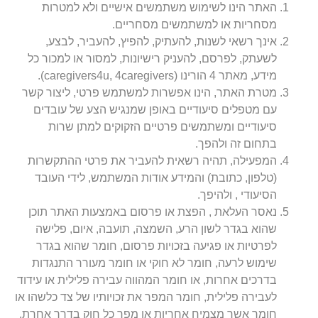
האתר הינו לשימוש משתמשים אישיים ולא למטרות
מסחריות או למשתמשים מסחריים.
אינך רשאי לשנות, להעתיק, להפיץ, להעביר, לבצע,
לשעתק, לפרסם, להעניק רישיונות, למסור או למכור כל
מידע, מאתר 4 הורינו (caregivers4u, 4caregivers).
מטרת האתר, הינו אפשרות למשתמש פרטי, ליצור קשר
עם מטפלים סיעודיים באופן שמנגיש הצע של עובדים
סיעודיים ומשתמשים פרטיים הזקוקים למתן שרות
בתחום זה ולהפך.
המפעילה, תהיה רשאית להעביר את פרטי ההתקשרות
(טלפון, כתובת) והמידע אודות המשתמש, לידי העובד
הסיעודי , ולהיפך.
נאסר העלאת , הפצת או פרסום באמצעות האתר תוכן
שהוא בגדר לשון הרע, השמצה, תועבה, איום, פלישה
לפרטיות או פגיעה בזכויות פרסום, חומר שהוא בגדר
שימוש לרעה, חומר לא חוקי או חומר מעורר התנגדות
בדרכים אחרות, או חומר המהווה עבירה פלילית או עידוד
לעבירה פלילית, חומר המפר את זכויותיו של צד כלשהו או
חומר אשר מצמיח אחריות או מפר כל חוק בדרך אחרת.