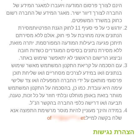
הינם לצורך פרסום המודעה ויועברו למאגר המידע של
החברה לצורך דיוור ישיר. מאגר המידע של החברה רשום
כחוק במשרד המשפטים.
יודגש כי על פי סעיף 11 לחוק הגנת הפרטיותמסירת
הנתונים אינה מחויבת על פי חוק, אולם ללא מסירתם
תיתכן פגיעה ביעילות המודעה המפורסמת. יתרה מזאת,
ללא מסירת נתונים בסיסים המוגדרים כשדות חובה
וביצוע הרישום הראשוני לא יתאפשר שימוש באתר.
עם הסכמה על קריאת התקנון המשתמש מאשר שימוש
בנתונים ו/או במידע לצרכים מסחריים ו/או שליחת תוכן
פרסומי מותאם על ידי החברה המפעילה ו/או צד שלישי
עימה היא עובדת. כמו כן, בהסכמה על התקנון המשתמש
מוותר בזאת באופן מוחלט ובלתי חוזר על כל זכות, טענה,
תביעה ו/או דרישה כלפי החברה בהקשר הנ"ל.
במידה והינך מעוניין להיות מוסר מרשימת התפוצה אנא
שלח בקשה למייל:
et
****@av****.n
of
הצהרת נגישות