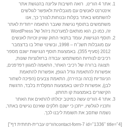
אתר 4 הורינו, רואה חשיבות עליונה בהנגשת אתר
אינטרנט לאנשים עם מוגבלויות ולאפשר לגולשים
להשתמש באתר בקלות ובנוחות.לצורך כך, אנו
משתמשים בתוסף נגישות שעבר התאמה ייחודית לאתר
זה, כמו כן, הוא מותאם למערכות ניהול של WordPress
תוסף הנגישות, עומד בתנאי החוק שוויון זכויות לאנשים
עם מוגבלות תשנ"ח – 1998, ובשינוי שחל בו בדצמבר
2012 (סעיף 355). באמצעות תוסף הנגישות ישנם מספר
רכיבים לנוחיות המשתמש: עבודה ברזולוציות שונות,
תצוגה ברורה של רכיבי האתר, התאמה למגוון דפדפנים,
אפשרות להתאמת גודל הגופן, אפשרות להתאמת
הניגודיות (כהה ובהירה), התאמת צבעים (הפיכה לשחור
לבן), אפשרות לניווט באמצעות המקלדת בלבד, הדגשת
הקישורים באמצעות קו תחתון.
אתר 4 הורינו עשה כמיטב יכולתו להתאים את האתר
ותכניו לגולשיו, ייתכן כי ישנם חלקים שאינם נגישים באתר,
נשמח שתסב את תשומת ליבנו לכך.
[contact-form-7 id="1336" title="4הורינו עברית-תחתית דף"]