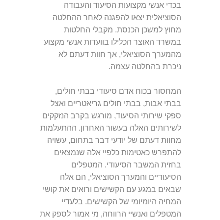
בכדי אנשי מקצועות הסיעוד והעבודה
הסוציאלית יצאו להפגנה לאחר ההחלטה
מחוץ למשכן הכנסת
. מקבלי החלטות
במשרד האוצר הכלילו בוועדות אנשי מקצוע
מה
מערך הסוציאלי, אך חוות דעתם לא
ניכרת בהחלטה עצמה
.
המחסור בכוח אדם סיעודי בבתי חולים,
בבתי אבות, בבתי חולים גריאטריים ואצל
ספקי שירותי הסיעוד, מורגש בקרב הנזקקים
לשירותים האלה בעשור האחרון
.
ההתעלמות
מחוות דעתם של יודעי דבר בתחום, עשויה
להתפרש כאטימות כלפיי אלה שנמצאים
בחזית המשבר הסיעודי
. המטפלים
הסיעודיים והמערך הסוציאלי, הם אלה
שבאים במגע עם הקשישים ורואים את קושי
המחיה היומיומי של הקשישים
. בלעדיי
המטפלים ואנשיי הרווחה, מי אמור לספק את