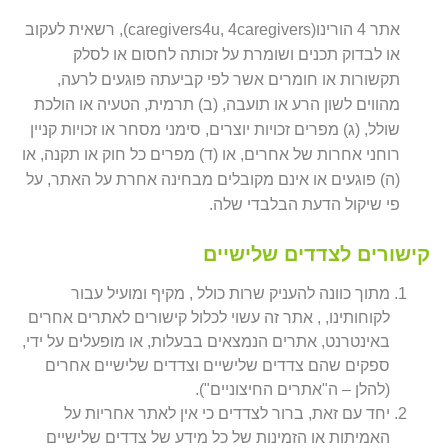
אתר 4 הורינו(caregivers4u, 4caregivers), רשאית לעקוב
או לבדוק תכנים ושומרת על זכותה לחסום או לסלק
תקשורות או חומרים אשר לפי קביעתה פוגעים לרעה,
מהווים לשון הרע או תועבה, (ב) תרמית, הטעיה או הולכת
שולל, (ג) מפרים זכויות יוצרים, סימני מסחר או זכויות קניין
רוחני אחרות של אחרים, או (ד) מפרים כל חוק או תקנה, או
(ה) פוגעים או אינם מקובלים מבחינה אחרת על האתר, על
פי שיקול הדעת הבלבדי שלה.
קישורים לצדדים שלישיים
מתוך כוונה להעניק שרות כולל , מקיף ומועיל עבור
לקוחותינו, , אתר זה עשוי לכלול קישורים לאתרים אחרים
באינטרנט, אתרים הנמצאים בבעלות, או מופעלים על ידי,
ספקים שהם צדדים שלישיים וצדדים שלישיים אחרים
(להלן – ה"אתרים החיצוניים").
יחד עם זאת, ברור לצדדים כי אין לאתר אחריות על
האמיתות או הזמינות של כל מידע של צדדים שלישיים