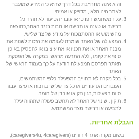
והיא אינה מתחייבת בכל דרך שהיא כי המידע שמועבר
לאתר הינו מלא , מדוייק או אמיתי.
על המשתמש הפרטי או עובדי הסיעוד לא תהיה כל
דרישה או טענה או תביעה או חבות כנגד האתר,כתוצאה
מהשימוש או ההסתמכות על מידע של צד שלישי.
המפעילה של האתר שומרת לעצמה את הזכות לשנות את
מבנה האתר או את תכניו או את עיצובו או להפסיק באופן
סופי את קיומו , ללא התרעה מראש. במקרה של הפסקת
האתר תפרסם המפעילה הודעה על כך בעמוד הראשי של
האתר.
בכל מקרה לא תחוייב המפעילה כלפי המשתמשים,
העובדים הסיעודיים או כל צד שלישי בחבות או פיצוי עבור
סיום הפעילות,בגין נזק או אובדן של חומר.
תיקון , שינוי של האתר לא תחשב פעולה שתהווה עילה
לתביעה או דרישה מצד המשתמש.
הגבלת אחריות.
בשום מקרה אתר 4 הורינו (caregivers4u, 4caregivers),