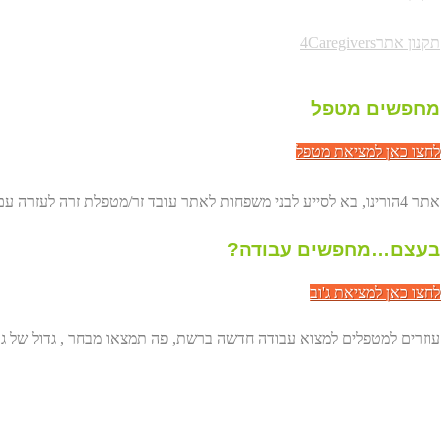
תקנון אתר4Caregivers
מחפשים מטפל
לחצו כאן למציאת מטפל
אתר 4הורינו, בא לסייע לבני משפחות לאתר עובד זר/מטפלת זרה לעזרה עם הורים מבוגרים. באופן ישיר, דרך הרשת ולחסוך לכם מאות שקלים.
בעצם…מחפשים עבודה?
לחצו כאן למציאת ג'וב
עוזרים למטפלים למצוא עבודה חדשה ברשת, פה תמצאו מבחר , גדול של גו