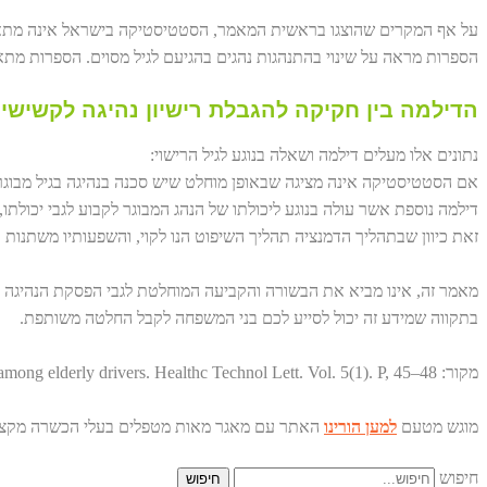
על אף המקרים שהוצגו בראשית המאמר, הסטטיסטיקה בישראל אינה מתארת
הספרות מראה על שינוי בהתנהגות נהגים בהגיעם לגיל מסוים. הספרות מתא
הדילמה בין חקיקה להגבלת רישיון נהיגה לקשישים
נתונים אלו מעלים דילמה ושאלה בנוגע לגיל הרישוי:
אם הסטטיסטיקה אינה מציגה שבאופן מוחלט שיש סכנה בנהיגה בגיל מבוגר
דילמה נוספת אשר עולה בנוגע ליכולתו של הנהג המבוגר לקבוע לגבי יכולתו
זאת כיוון שבתהליך הדמנציה תהליך השיפוט הנו לקוי, והשפעותיו משתנות בר
מאמר זה, אינו מביא את הבשורה והקביעה המוחלטת לגבי הפסקת הנהיגה ו
בתקווה שמידע זה יכול לסייע לכם בני המשפחה לקבל החלטה משותפת.
מקור: Albert, G., Lotan, T., Weiss, P. & Shiftan, Y. (2018). The challenge of safe driving among elderly drivers. Healthc Technol Lett. Vol. 5(1). P, 45–48.
מוגש מטעם
למען הורינו
האתר עם מאגר מאות מטפלים בעלי הכשרה מקצו
חיפוש
חיפוש