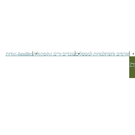
קורסים והשתלמויות למטפלים
עובדים זרים אקטואליה
families-אודות
ך?