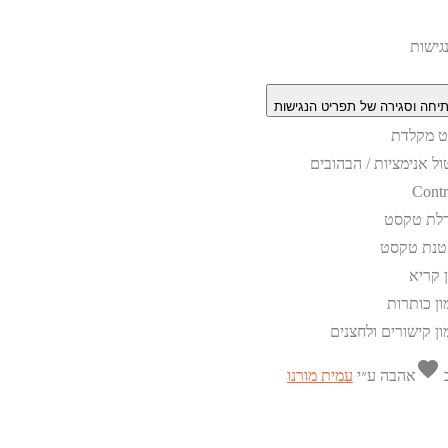
גישות
יחה וסגירה של תפריט הנגישות
וט מקלדת
ול אנימציות / הבהובים
Contr
לת טקסט
טנת טקסט
ן קריא
ון כותרות
ון קישורים ולחצנים
favorite
ב
אהבה
ע״י
עמית מורנו