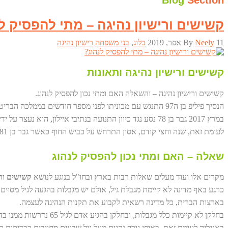
Blog
Section
קשישים ורישיון נהיגה – מתי להפסיק ל
11 אפר, 2019
Neely
By
בלוג
,
בני משפחה
רישיון נהיגה
קשישים ורישיון נהיגה ותאונות
קשישים ורישיון נהיגה – והשאלה האם ומתי נכון להפסיק לנהוג.
הנסיך פיליפ בן ה97 התנגש עם מכוניתו לפני מספר חודשים בממלכה הבריטית – הוא לא נפצע אולם שתי נשים שהיו מעורבות בתאונה סבלו מפגיעות בינוניות.
במרץ 2017 גבר בן 78 נסע נגד כיוון התנועה בנתיבי איילון, הוא נעצר על ידי המשטרה ובנס נמנע אסון.
לעומת זאת, שנה וחצי קודם, אסון התרחש על כביש החוף כאשר גבר בן 81 התנגש בניידת משטרתית במהירות גבוהה ונהרג כתוצאה מנסיעה נגד כיוון התנועה.
שאלה – האם ומתי נכון להפסיק לנהוג
מקרים אלו ועוד מעלים שאלות רבות בארץ ובחו"ל בנוגע לנושא
קשישים ורי
כרגע באף מדינה לא קיימת מגבלת גיל, אולם יש מגבלות בהגעה לגיל מסוים.
בארצות הברית, כל מדינה רשאית לקבוע את תקנות הנהיגה לעצמה.
בחלקן לא קיימות כלל מגבלות, ובחלקן בהגיע אדם לגיל 65 נדרשות ממנו בדיקות רפואיות על מנת לחדש את הרישיון.
באנגליה לעומת זאת, באופן גורף נהגים מעל גיל שבעים מחויבים בבדיקות רפ