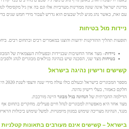
מדינת ישראל אינה שונה ממדינות מערביות אלו וגם בה אין גיל מקסימלי לנה
עם זאת, כאשר נהג מגיע לגיל שבעים הוא נדרש לעבור מידי חמש שנים בדיקו
ניידות מול בטיחות
תופעות תהליך ההזדקנות ידועות והוצגו במאמרים רבים ובתחום רבים. ביחס
ניידות
– מצד אחד החשיבות שבניידות ובפעילות העצמאית של המבוג
בטיחות
מצד שני, הסכנה שיש בנהיגה בגילאים מבוגרים לנהג ולסביב
קשישים ורישיון נהיגה בישראל
מספר המבוגרים בישראל ובעולם כולו עולה מידי שנה והצפי לשנת 2020 היא עלייה של כ12% במבוגרים מעל גיל 65.
חלקם כאמור, בעלי רישיון נהיגה.
הדילמה החברתית של
הנהיגה בגיל מבוגר
היינה מורכבת.
מצד אחד היא מאפשרת למבוגרים לנהל חיים פעילים. מחקרים בתחום אף הרא
מנגד, הנהיגה מצריכה שימוש במגוון מיומנויות. למשל שימוש ביכולות הראיי
בישראל – קשישים אינם מעורבים בתאונות קטלניות 