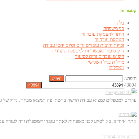
קטגוריות
בלוג
בני משפחה
היתר להעסקת עובד זר
העסקת עובד זר
זכויות וחובות עובדים זרים וסיום יחסי עבודה
חוק סיעוד ואפשרויות למטפלת סיעודית
חיפוש עובדים זרים לסיעוד
מחלות בגיל השלישי
מטפלים
חיפוש:
43894
עוזרים למטפלים למצוא עבודה חדשה ברשת, פה תמצאו מבחר , גדול של גו
אתר 4הורינו, בא לסייע לבני משפחות לאתר עובד זר/מטפלת זרה לעזרה עם הורים מבוגרים. באופן ישיר, דרך הרשת ולחסוך לכם מאות שקלים.
תקנון אתר 4הורינו