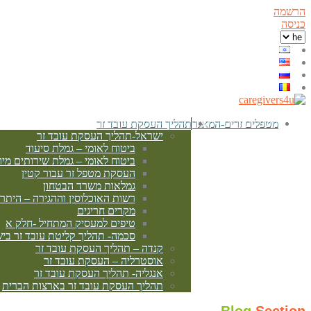
הרשמה
כניסה
מטפלים זרים-המאגר
תהליך העסקת עובד זר
ישראל-תהליך העסקת עובד זר
ביטוח לאומי – גמלת סיעוד
ביטוח לאומי – גמלת שירותים מיו
העסקת מטפל זר עבור קטין
גמלאות משרד הבטחון
רשות האוכלוסין וההגירה – היתר
מקרים חריגים
טיפים למעסיק המתחיל -חלק א
סכמה- תהליך קליטת עובד זר בי
קנדה – תהליך העסקת עובד זר
אוסטרליה – העסקת עובד זר
אנגליה- תהליך העסקת עובד זר
תהליך העסקת עובד זר בארצות הברית