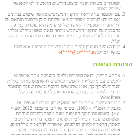
המוגדרים כשדות חובה וביצוע הרישום הראשוני לא יתאפשר
שימוש באתר.
עם הסכמה על קריאת התקנון המשתמש מאשר שימוש בנתונים
ו/או במידע לצרכים מסחריים ו/או שליחת תוכן פרסומי מותאם על
ידי החברה המפעילה ו/או צד שלישי עימה היא עובדת. כמו כן,
בהסכמה על התקנון המשתמש מוותר בזאת באופן מוחלט ובלתי
חוזר על כל זכות, טענה, תביעה ו/או דרישה כלפי החברה בהקשר
הנ"ל.
במידה והינך מעוניין להיות מוסר מרשימת התפוצה אנא שלח
בקשה למייל:
et
****@av****.n
of
הצהרת נגישות
אתר 4 הורינו, רואה חשיבות עליונה בהנגשת אתר אינטרנט
לאנשים עם מוגבלויות ולאפשר לגולשים להשתמש באתר בקלות
ובנוחות.לצורך כך, אנו משתמשים בתוסף נגישות שעבר התאמה
ייחודית לאתר זה, כמו כן, הוא מותאם למערכות ניהול של
WordPress
תוסף הנגישות, עומד בתנאי החוק שוויון זכויות לאנשים עם
מוגבלות תשנ"ח – 1998, ובשינוי שחל בו בדצמבר 2012 (סעיף
355). באמצעות תוסף הנגישות ישנם מספר רכיבים לנוחיות
המשתמש: עבודה ברזולוציות שונות, תצוגה ברורה של רכיבי
האתר, התאמה למגוון דפדפנים, אפשרות להתאמת גודל הגופן,
אפשרות להתאמת הניגודיות (כהה ובהירה), התאמת צבעים