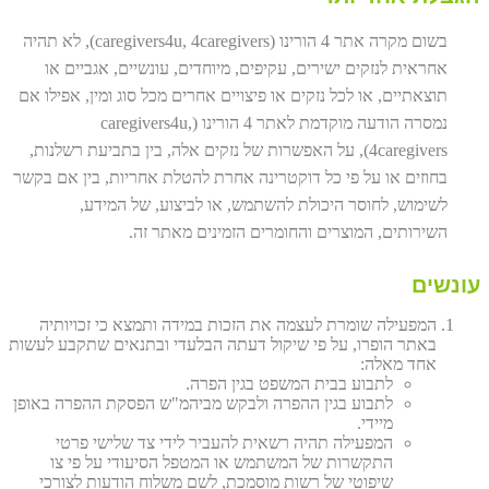
בשום מקרה אתר 4 הורינו (caregivers4u, 4caregivers), לא תהיה
אחראית לנזקים ישירים, עקיפים, מיוחדים, עונשיים, אגביים או
תוצאתיים, או לכל נזקים או פיצויים אחרים מכל סוג ומין, אפילו אם
נמסרה הודעה מוקדמת לאתר 4 הורינו (caregivers4u,
4caregivers), על האפשרות של נזקים אלה, בין בתביעת רשלנות,
בחוזים או על פי כל דוקטרינה אחרת להטלת אחריות, בין אם בקשר
לשימוש, לחוסר היכולת להשתמש, או לביצוע, של המידע,
השירותים, המוצרים והחומרים הזמינים מאתר זה.
עונשים
המפעילה שומרת לעצמה את הזכות במידה ותמצא כי זכויותיה
באתר הופרו, על פי שיקול דעתה הבלעדי ובתנאים שתקבע לעשות
אחד מאלה:
לתבוע בבית המשפט בגין הפרה.
לתבוע בגין ההפרה ולבקש מביהמ"ש הפסקת ההפרה באופן
מיידי.
המפעילה תהיה רשאית להעביר לידי צד שלישי פרטי
התקשרות של המשתמש או המטפל הסיעודי על פי צו
שיפוטי של רשות מוסמכת, לשם משלוח הודעות לצורכי