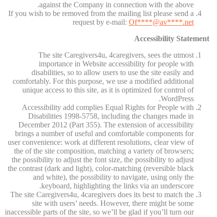
against the Company in connection with the above.
If you wish to be removed from the mailing list please send a
request by e-mail:
Of
****@av****.n
et
Accessibility Statement
The site Caregivers4u, 4caregivers, sees the utmost
importance in Website accessibility for people with
disabilities, so to allow users to use the site easily and
comfortably. For this purpose, we use a modified additional
unique access to this site, as it is optimized for control of
WordPress.
Accessibility add complies Equal Rights for People with
Disabilities 1998-5758, including the changes made in
December 2012 (Part 355). The extension of accessibility
brings a number of useful and comfortable components for
user convenience: work at different resolutions, clear view of
the of the site composition, matching a variety of browsers;
the possibility to adjust the font size, the possibility to adjust
the contrast (dark and light), color-matching (reversible black
and white), the possibility to navigate, using only the
keyboard, highlighting the links via an underscore.
The site Caregivers4u, 4caregivers does its best to match the
site with users’ needs. However, there might be some
inaccessible parts of the site, so we’ll be glad if you’ll turn our