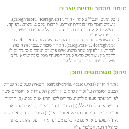
סימני מסחר וזכויות יוצרים
כל התוכן הנכלל באתר 4 הורינו (caregivers4u, 4caregivers),
משמש חומר מוגן בזכויות יוצרים, לרבות טקסט, עיצוב, גרפיקה,
ממשקים או קוד, ובחירת דרך הסידור של התכנים ברישיון, כל
הזכויות שמורות.
כל משתמש פרטי עובר דרך הבדיקה של מפעיל האתר 4 הורינו
(caregivers4u, 4caregivers), האתר שומר לעצמו את הזכות
לבדוק, או לעקוב אחר משתמשים פרטיים ועובדים סיעודיים,לא
לחבר בין משתמש פרטי לעובד הסיעודי מכל סיבה שהיא על פי
שיקול דעתה המקצועי הבלעדי.
ניהול משתמשים ותוכן.
אתר 4 הורינו(caregivers4u, 4caregivers), רשאית לעקוב או לבדוק
תכנים ושומרת על זכותה לחסום או לסלק תקשורות או חומרים אשר
לפי קביעתה פוגעים לרעה, מהווים לשון הרע או תועבה, (ב) תרמית,
הטעיה או הולכת שולל, (ג) מפרים זכויות יוצרים, סימני מסחר או
זכויות קניין רוחני אחרות של אחרים, או (ד) מפרים כל חוק או תקנה,
או (ה) פוגעים או אינם מקובלים מבחינה אחרת על האתר, על פי
שיקול הדעת הבלבדי שלה.