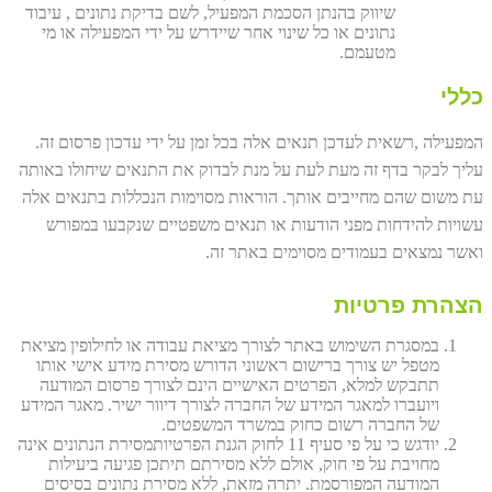
שיווק בהנתן הסכמת המפעיל, לשם בדיקת נתונים , עיבוד
נתונים או כל שינוי אחר שיידרש על ידי המפעילה או מי
מטעמם.
כללי
המפעילה ,רשאית לעדכן תנאים אלה בכל זמן על ידי עדכון פרסום זה.
עליך לבקר בדף זה מעת לעת על מנת לבדוק את התנאים שיחולו באותה
עת משום שהם מחייבים אותך. הוראות מסוימות הנכללות בתנאים אלה
עשויות להידחות מפני הודעות או תנאים משפטיים שנקבעו במפורש
ואשר נמצאים בעמודים מסוימים באתר זה.
הצהרת פרטיות
במסגרת השימוש באתר לצורך מציאת עבודה או לחילופין מציאת
מטפל יש צורך ברישום ראשוני הדורש מסירת מידע אישי אותו
תתבקש למלא, הפרטים האישיים הינם לצורך פרסום המודעה
ויועברו למאגר המידע של החברה לצורך דיוור ישיר. מאגר המידע
של החברה רשום כחוק במשרד המשפטים.
יודגש כי על פי סעיף 11 לחוק הגנת הפרטיותמסירת הנתונים אינה
מחויבת על פי חוק, אולם ללא מסירתם תיתכן פגיעה ביעילות
המודעה המפורסמת. יתרה מזאת, ללא מסירת נתונים בסיסים