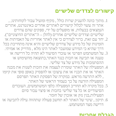
קישורים לצדדים שלישיים
מתוך כוונה להעניק שרות כולל , מקיף ומועיל עבור לקוחותינו, ,
אתר זה עשוי לכלול קישורים לאתרים אחרים באינטרנט, אתרים
הנמצאים בבעלות, או מופעלים על ידי, ספקים שהם צדדים
שלישיים וצדדים שלישיים אחרים (להלן – ה"אתרים החיצוניים").
יחד עם זאת, ברור לצדדים כי אין לאתר אחריות על האמיתות או
הזמינות של כל מידע של צדדים שלישיים והיא אינה מתחייבת בכל
דרך שהיא כי המידע שמועבר לאתר הינו מלא , מדוייק או אמיתי.
על המשתמש הפרטי או עובדי הסיעוד לא תהיה כל דרישה או
טענה או תביעה או חבות כנגד האתר,כתוצאה מהשימוש או
ההסתמכות על מידע של צד שלישי.
המפעילה של האתר שומרת לעצמה את הזכות לשנות את מבנה
האתר או את תכניו או את עיצובו או להפסיק באופן סופי את קיומו
, ללא התרעה מראש. במקרה של הפסקת האתר תפרסם
המפעילה הודעה על כך בעמוד הראשי של האתר.
בכל מקרה לא תחוייב המפעילה כלפי המשתמשים, העובדים
הסיעודיים או כל צד שלישי בחבות או פיצוי עבור סיום
הפעילות,בגין נזק או אובדן של חומר.
תיקון , שינוי של האתר לא תחשב פעולה שתהווה עילה לתביעה או
דרישה מצד המשתמש.
הגבלת אחריות.