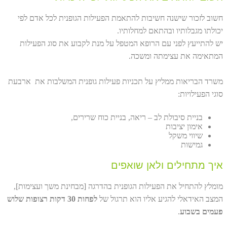
חשוב לזכור שישנה חשיבות להתאמת הפעילות הגופנית לכל אדם לפי
יכולתו מגבלותיו ובהתאם למחלותיו.
יש להתייעץ לפני עם הרופא המטפל על מנת לקבוע את סוג הפעילות
המתאימה את עצימתה ומשכה.
משרד הבריאות ממליץ על תכניות פעילות גופנית המשלבות את ארבעת
סוגי הפעילויות:
בניית סיבולת לב – ריאה, בניית כוח שרירים,
אימון יציבות
שיווי משקל
גמישות
איך מתחילים ולאן שואפים
מומלץ להתחיל את הפעילות הגופנית בהדרגה [מבחינת משך ועצימות],
המצב האידאלי להגיע אליו הוא תרגול של
לפחות 30 דקות רצופות שלוש
פעמים בשבוע
.