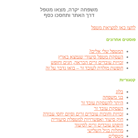
משפחה יקרה, מצאו מטפל
דרך האתר ותחסכו כסף
לחצו כאן למציאת מטפל
פוסטים אחרונים
המטפל שלי אלים?
העסקת מטפל סיעודי שנמצא בארץ
זכויות עובדים זרים הבראה, חגים וחופש
חופשת מולדת לעובד זר – בואו נדבר על זה
קטגוריות
בלוג
בני משפחה
היתר להעסקת עובד זר
העסקת עובד זר
זכויות וחובות עובדים זרים וסיום יחסי עבודה
חוק סיעוד ואפשרויות למטפלת סיעודית
חיפוש עובדים זרים לסיעוד
מחלות בגיל השלישי
מטפלים