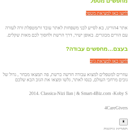
מחפשים מטפל
לחצו כאן למציאת מטפל
אתר 4הורינו, בא לסייע לבני משפחות לאתר עובד זר/מטפלת זרה לעזרה
עם הורים מבוגרים. באופן ישיר, דרך הרשת ולחסוך לכם מאות שקלים.
בעצם…מחפשים עבודה?
לחצו כאן למציאת ג'וב
עוזרים למטפלים למצוא עבודה חדשה ברשת, פה תמצאו מבחר , גדול של
גובים מרחבי העולם, כנסו לאתר, גלשו ומצאו את הגוב הבא שלכם
2014. Classica-Nizi Ilan | & Smart-4Biz.com -Koby S
4CareGivers
תפריט נגישות