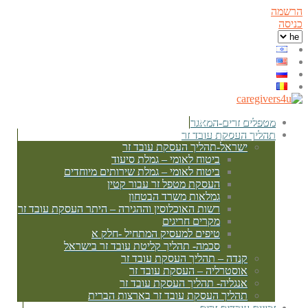
הרשמה
כניסה
מטפלים זרים-המאגר
תהליך העסקת עובד זר
ישראל-תהליך העסקת עובד זר
ביטוח לאומי – גמלת סיעוד
ביטוח לאומי – גמלת שירותים מיוחדים
העסקת מטפל זר עבור קטין
גמלאות משרד הבטחון
רשות האוכלוסין וההגירה – היתר העסקת עובד זר
מקרים חריגים
טיפים למעסיק המתחיל -חלק א
סכמה- תהליך קליטת עובד זר בישראל
קנדה – תהליך העסקת עובד זר
אוסטרליה – העסקת עובד זר
אנגליה- תהליך העסקת עובד זר
תהליך העסקת עובד זר בארצות הברית
זכויות עובדים זרים