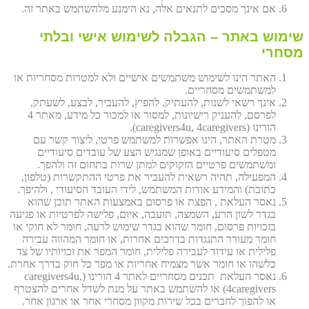
אם אינך מסכים לתנאים אלה, נא הימנע מלהשתמש באתר זה.
שימוש באתר – הגבלה לשימוש אישי ובלתי
מסחרי
האתר הינו לשימוש משתמשים אישיים ולא למטרות מסחריות או
למשתמשים מסחריים.
אינך רשאי לשנות, להעתיק, להפיץ, להעביר, לבצע, לשעתק,
לפרסם, להעניק רישיונות, למסור או למכור כל מידע, מאתר 4
הורינו (caregivers4u, 4caregivers).
מטרת האתר, הינו אפשרות למשתמש פרטי, ליצור קשר עם
מטפלים סיעודיים באופן שמנגיש הצע של עובדים סיעודיים
ומשתמשים פרטיים הזקוקים למתן שרות בתחום זה ולהפך.
המפעילה, תהיה רשאית להעביר את פרטי ההתקשרות (טלפון,
כתובת) והמידע אודות המשתמש, לידי העובד הסיעודי , ולהיפך.
נאסר העלאת , הפצת או פרסום באמצעות האתר תוכן שהוא
בגדר לשון הרע, השמצה, תועבה, איום, פלישה לפרטיות או פגיעה
בזכויות פרסום, חומר שהוא בגדר שימוש לרעה, חומר לא חוקי או
חומר מעורר התנגדות בדרכים אחרות, או חומר המהווה עבירה
פלילית או עידוד לעבירה פלילית, חומר המפר את זכויותיו של צד
כלשהו או חומר אשר מצמיח אחריות או מפר כל חוק בדרך אחרת.
נאסר העלאת תכנים מסחריים לאתר 4 הורינו (caregivers4u,
4caregivers) או להשתמש באתר על מנת לשדל אחרים להצטרף
או להפוך לחברים בכל שירות מקוון מסחרי אחר או ארגון אחר.