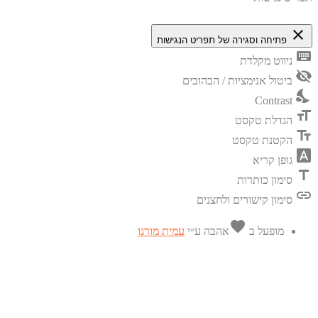
close
פתיחה וסגירה של תפריט הנגישות
keyboard
ניווט מקלדת
visibility_off
ביטול אנימציות / הבהובים
nights_stay
Contrast
format_size
הגדלת טקסט
text_fields
הקטנת טקסט
font_download
גופן קריא
title
סימון כותרות
link
סימון קישורים ולחצנים
favorite
מופעל ב
אהבה
ע״י
עמית מורנו