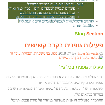
זכויות עובדים זרים בענף הסיעוד בישראל
פיצויים ופנסיה למטפלים זרים – כמה, למה ואיך?
זכויות עובדים זרים הבראה, חגים וחופש
חופשת מולדת לעובד זר – בואו נדבר על זה
קורסים והשתלמויות למטפלים
עובדים זרים אקטואליה
families-אודות
Blog
Section
פעילות גופנית בקרב קשישים
05 יול, 2018
Inbar Shwartz
By
בלוג
,
בני משפחה
,
העסקת עובד זר
פעילות גופנית בכל גיל
ידוע לכולם שפעילות גופנית היא דבר בריא וחיוני לגוף. ובמיוחד פעילות
גופנית בקרב קשישים או מבגורים חיונית אף יותר!
השלכותיה של הפעילות הגופנית על שימור היכולת התפקודית חשובה
במיוחד בגילאים אלו.
ההתמדה בפעילות הגופנית משפיעה במיוחד על מידת עצמאותו של