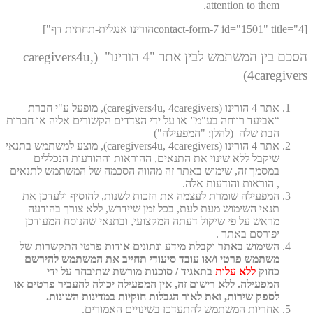
attention to them.
[contact-form-7 id="1501" title="4הורינו אנגלית-תחתית דף"]
הסכם בין המשתמש לבין אתר "4 הורינו" (caregivers4u,
4caregivers)
אתר 4 הורינו (caregivers4u, 4caregivers), מופעל ע"י חברת
“אביעד רווחה בע"מ” או על ידי הצדדים הקשורים אליה או חברות
הבת שלה (להלן: "המפעילה")
אתר 4 הורינו (caregivers4u, 4caregivers), מוצע למשתמש בתנאי
שיקבל ללא שינוי את התנאים, ההוראות וההודעות הנכללים
במסמך זה, שימוש באתר זה מהווה הסכמה של המשתמש לתנאים
, הוראות והודעות אלה.
המפעילה שומרת לעצמה את הזכות לשנות, להוסיף ולעדכן את
תנאי השימוש מעת לעת, בכל זמן שיידרש, ללא צורך בהודעה
מראש על פי שיקול דעתה המקצועי, ובתנאי שהנוסח המעודכן
יפורסם באתר .
השימוש באתר וקבלת מידע ונתונים אודות פרטי התקשרות של
משתמש פרטי ו/או עובד סיעודי תחייב את המשתמש להירשם
כחוק
ללא עלות
בתאגיד / סוכנות מורשת שתיבחר על ידי
המפעילה. ללא רישום זה, אין המפעילה יכולה להעביר פרטים או
לספק שירות, זאת לאור הגבלות חוקיות במדינות השונות.
אחריות המשתמש להתעדכן בשינויים האמורים.