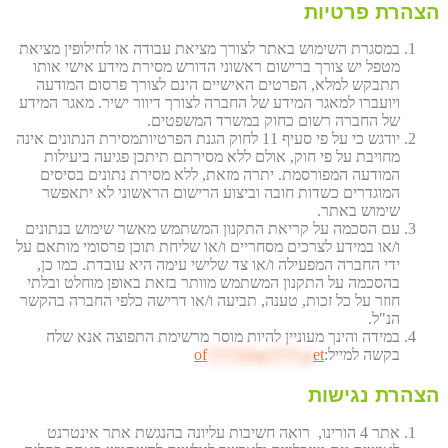
הצהרת פרטיות
במסגרת השימוש באתר לצורך מציאת עבודה או לחילופין מציאת
מטפל יש צורך ברישום ראשוני הדורש מסירת מידע אישי אותו
תתבקש למלא, הפרטים האישיים הינם לצורך פרסום המודעה
ויועברו למאגר המידע של החברה לצורך דיוור ישיר. מאגר המידע
של החברה רשום כחוק במשרד המשפטים.
יודגש כי על פי סעיף 11 לחוק הגנת הפרטיותמסירת הנתונים אינה
מחויבת על פי חוק, אולם ללא מסירתם תיתכן פגיעה ביעילות
המודעה המפורסמת. יתרה מזאת, ללא מסירת נתונים בסיסים
המוגדרים כשדות חובה וביצוע הרישום הראשוני לא יתאפשר
שימוש באתר.
עם הסכמה על קריאת התקנון המשתמש מאשר שימוש בנתונים
ו/או במידע לצרכים מסחריים ו/או שליחת תוכן פרסומי מותאם על
ידי החברה המפעילה ו/או צד שלישי עימה היא עובדת. כמו כן,
בהסכמה על התקנון המשתמש מוותר בזאת באופן מוחלט ובלתי
חוזר על כל זכות, טענה, תביעה ו/או דרישה כלפי החברה בהקשר
הנ"ל.
במידה והינך מעוניין להיות מוסר מרשימת התפוצה אנא שלח
בקשה למייל:
et
****@av****.n
of
הצהרת נגישות
אתר 4 הורינו, רואה חשיבות עליונה בהנגשת אתר אינטרנט