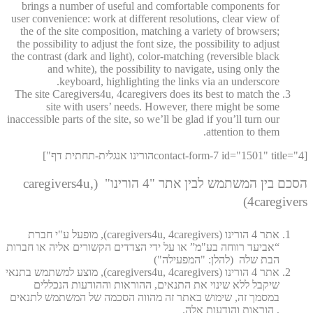
brings a number of useful and comfortable components for
user convenience: work at different resolutions, clear view of
the of the site composition, matching a variety of browsers;
the possibility to adjust the font size, the possibility to adjust
the contrast (dark and light), color-matching (reversible black
and white), the possibility to navigate, using only the
keyboard, highlighting the links via an underscore.
The site Caregivers4u, 4caregivers does its best to match the
site with users’ needs. However, there might be some
inaccessible parts of the site, so we’ll be glad if you’ll turn our
attention to them.
[contact-form-7 id="1501" title="4הורינו אנגלית-תחתית דף"]
הסכם בין המשתמש לבין אתר "4 הורינו" (caregivers4u,
4caregivers)
אתר 4 הורינו (caregivers4u, 4caregivers), מופעל ע"י חברת
“אביעד רווחה בע"מ” או על ידי הצדדים הקשורים אליה או חברות
הבת שלה (להלן: "המפעילה")
אתר 4 הורינו (caregivers4u, 4caregivers), מוצע למשתמש בתנאי
שיקבל ללא שינוי את התנאים, ההוראות וההודעות הנכללים
במסמך זה, שימוש באתר זה מהווה הסכמה של המשתמש לתנאים
, הוראות והודעות אלה.