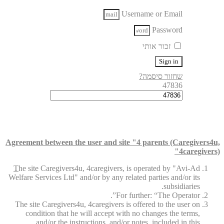
Username or Email
Password
זכור אותי
Sign in
שחזור סיסמה?
47836
Agreement between the user and site "4 parents (Caregivers4u,
4caregivers)"
T
he site Caregivers4u, 4caregivers, is operated by "Avi-Ad
Welfare Services Ltd" and/or by any related parties and/or its
subsidiaries.
For further: “The Operator”.
The site Caregivers4u, 4caregivers is offered to the user on
condition that he will accept with no changes the terms,
and/or the instructions, and/or notes, included in this