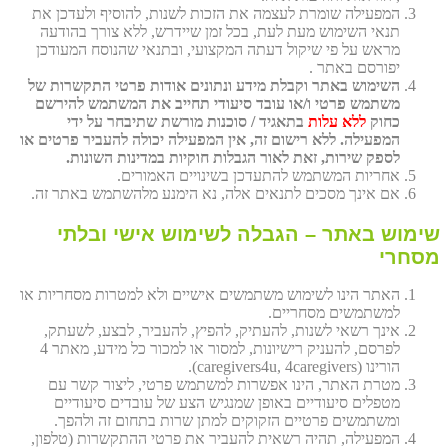
המפעילה שומרת לעצמה את הזכות לשנות, להוסיף ולעדכן את
תנאי השימוש מעת לעת, בכל זמן שיידרש, ללא צורך בהודעה
מראש על פי שיקול דעתה המקצועי, ובתנאי שהנוסח המעודכן
יפורסם באתר .
השימוש באתר וקבלת מידע ונתונים אודות פרטי התקשרות של
משתמש פרטי ו/או עובד סיעודי תחייב את המשתמש להירשם
כחוק
ללא עלות
בתאגיד / סוכנות מורשת שתיבחר על ידי
המפעילה. ללא רישום זה, אין המפעילה יכולה להעביר פרטים או
לספק שירות, זאת לאור הגבלות חוקיות במדינות השונות.
אחריות המשתמש להתעדכן בשינויים האמורים.
אם אינך מסכים לתנאים אלה, נא הימנע מלהשתמש באתר זה.
שימוש באתר – הגבלה לשימוש אישי ובלתי
מסחרי
האתר הינו לשימוש משתמשים אישיים ולא למטרות מסחריות או
למשתמשים מסחריים.
אינך רשאי לשנות, להעתיק, להפיץ, להעביר, לבצע, לשעתק,
לפרסם, להעניק רישיונות, למסור או למכור כל מידע, מאתר 4
הורינו (caregivers4u, 4caregivers).
מטרת האתר, הינו אפשרות למשתמש פרטי, ליצור קשר עם
מטפלים סיעודיים באופן שמנגיש הצע של עובדים סיעודיים
ומשתמשים פרטיים הזקוקים למתן שרות בתחום זה ולהפך.
המפעילה, תהיה רשאית להעביר את פרטי ההתקשרות (טלפון,