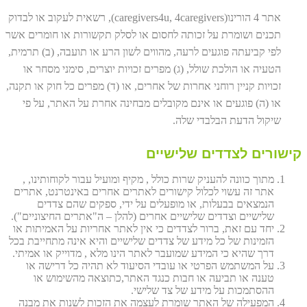
אתר 4 הורינו(caregivers4u, 4caregivers), רשאית לעקוב או לבדוק
תכנים ושומרת על זכותה לחסום או לסלק תקשורות או חומרים אשר
לפי קביעתה פוגעים לרעה, מהווים לשון הרע או תועבה, (ב) תרמית,
הטעיה או הולכת שולל, (ג) מפרים זכויות יוצרים, סימני מסחר או
זכויות קניין רוחני אחרות של אחרים, או (ד) מפרים כל חוק או תקנה,
או (ה) פוגעים או אינם מקובלים מבחינה אחרת על האתר, על פי
שיקול הדעת הבלבדי שלה.
קישורים לצדדים שלישיים
מתוך כוונה להעניק שרות כולל , מקיף ומועיל עבור לקוחותינו, ,
אתר זה עשוי לכלול קישורים לאתרים אחרים באינטרנט, אתרים
הנמצאים בבעלות, או מופעלים על ידי, ספקים שהם צדדים
שלישיים וצדדים שלישיים אחרים (להלן – ה"אתרים החיצוניים").
יחד עם זאת, ברור לצדדים כי אין לאתר אחריות על האמיתות או
הזמינות של כל מידע של צדדים שלישיים והיא אינה מתחייבת בכל
דרך שהיא כי המידע שמועבר לאתר הינו מלא , מדוייק או אמיתי.
על המשתמש הפרטי או עובדי הסיעוד לא תהיה כל דרישה או
טענה או תביעה או חבות כנגד האתר,כתוצאה מהשימוש או
ההסתמכות על מידע של צד שלישי.
המפעילה של האתר שומרת לעצמה את הזכות לשנות את מבנה