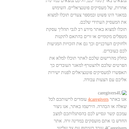
נמצאים בארץ מגוריכם, חלקם נמצאים במדינות
אחרות, של מעסיקים פוטנציאליים. השימוש
במאגר הינו פשוט ובמספר צעדים תוכלו למצוא
את המעסיק העתידי שלכם.
תוכלו למצוא באתר מידע רב לגבי תהליך עסקת
מטפלים מקומיים או זרים בהתאם לתקנות
ולחוקים העדכניים וכך גם את הזכויות המגיעות
לכם כעובדים.
כחלק מהרישום שלכם לאתר תוכלו למלא את
הפרטים שלכם ולהצטרף למאגר העובדים כך
תאפשרו למעסיקים פוטנציאלים לפנות ישירות
אליכם עם הצעות עבודה.
אנו באתר
4caregivers
עומדים לרשותכם לכל
שאלה או הבהרה. הירשמו באתר, אנו ניצור
עמכם קשר ונסייע לכם בהסתגלותכם למצב
החדש בו אתם מועסקים במדינה זרה. אתר
4Caregivers עובד בשיתוף עם צד שלישי