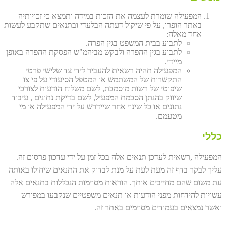
המפעילה שומרת לעצמה את הזכות במידה ותמצא כי זכויותיה
באתר הופרו, על פי שיקול דעתה הבלעדי ובתנאים שתקבע לעשות
אחד מאלה:
לתבוע בבית המשפט בגין הפרה.
לתבוע בגין ההפרה ולבקש מביהמ"ש הפסקת ההפרה באופן
מיידי.
המפעילה תהיה רשאית להעביר לידי צד שלישי פרטי
התקשרות של המשתמש או המטפל הסיעודי על פי צו
שיפוטי של רשות מוסמכת, לשם משלוח הודעות לצורכי
שיווק בהנתן הסכמת המפעיל, לשם בדיקת נתונים , עיבוד
נתונים או כל שינוי אחר שיידרש על ידי המפעילה או מי
מטעמם.
כללי
המפעילה ,רשאית לעדכן תנאים אלה בכל זמן על ידי עדכון פרסום זה.
עליך לבקר בדף זה מעת לעת על מנת לבדוק את התנאים שיחולו באותה
עת משום שהם מחייבים אותך. הוראות מסוימות הנכללות בתנאים אלה
עשויות להידחות מפני הודעות או תנאים משפטיים שנקבעו במפורש
ואשר נמצאים בעמודים מסוימים באתר זה.