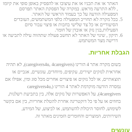
האתר או את תכניו או את עיצובו או להפסיק באופן סופי את קיומו
, ללא התרעה מראש. במקרה של הפסקת האתר תפרסם
המפעילה הודעה על כך בעמוד הראשי של האתר.
בכל מקרה לא תחוייב המפעילה כלפי המשתמשים, העובדים
הסיעודיים או כל צד שלישי בחבות או פיצוי עבור סיום
הפעילות,בגין נזק או אובדן של חומר.
תיקון , שינוי של האתר לא תחשב פעולה שתהווה עילה לתביעה או
דרישה מצד המשתמש.
הגבלת אחריות.
בשום מקרה אתר 4 הורינו (caregivers4u, 4caregivers), לא תהיה
אחראית לנזקים ישירים, עקיפים, מיוחדים, עונשיים, אגביים או
תוצאתיים, או לכל נזקים או פיצויים אחרים מכל סוג ומין, אפילו אם
נמסרה הודעה מוקדמת לאתר 4 הורינו (caregivers4u,
4caregivers), על האפשרות של נזקים אלה, בין בתביעת רשלנות,
בחוזים או על פי כל דוקטרינה אחרת להטלת אחריות, בין אם בקשר
לשימוש, לחוסר היכולת להשתמש, או לביצוע, של המידע,
השירותים, המוצרים והחומרים הזמינים מאתר זה.
עונשים