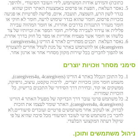
כתובת) והמידע אודות המשתמש, לידי העובד הסיעודי , ולהיפך.
נאסר העלאת , הפצת או פרסום באמצעות האתר תוכן שהוא
בגדר לשון הרע, השמצה, תועבה, איום, פלישה לפרטיות או פגיעה
בזכויות פרסום, חומר שהוא בגדר שימוש לרעה, חומר לא חוקי או
חומר מעורר התנגדות בדרכים אחרות, או חומר המהווה עבירה
פלילית או עידוד לעבירה פלילית, חומר המפר את זכויותיו של צד
כלשהו או חומר אשר מצמיח אחריות או מפר כל חוק בדרך אחרת.
נאסר העלאת תכנים מסחריים לאתר 4 הורינו (caregivers4u,
4caregivers) או להשתמש באתר על מנת לשדל אחרים להצטרף
או להפוך לחברים בכל שירות מקוון מסחרי אחר או ארגון אחר.
סימני מסחר וזכויות יוצרים
כל התוכן הנכלל באתר 4 הורינו (caregivers4u, 4caregivers),
משמש חומר מוגן בזכויות יוצרים, לרבות טקסט, עיצוב, גרפיקה,
ממשקים או קוד, ובחירת דרך הסידור של התכנים ברישיון, כל
הזכויות שמורות.
כל משתמש פרטי עובר דרך הבדיקה של מפעיל האתר 4 הורינו
(caregivers4u, 4caregivers), האתר שומר לעצמו את הזכות
לבדוק, או לעקוב אחר משתמשים פרטיים ועובדים סיעודיים,לא
לחבר בין משתמש פרטי לעובד הסיעודי מכל סיבה שהיא על פי
שיקול דעתה המקצועי הבלעדי.
ניהול משתמשים ותוכן.