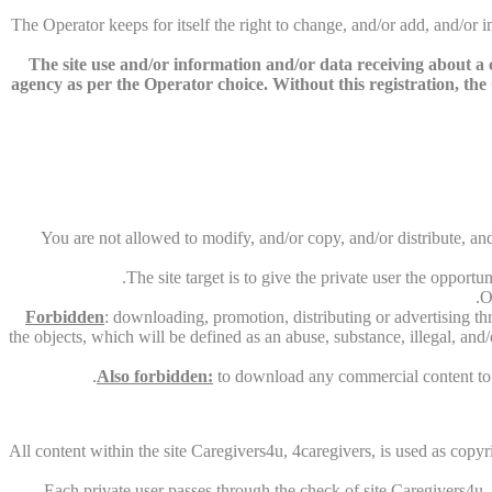
The Operator keeps for itself the right to change, and/or add, and/or
The site use and/or information and/or data receiving about a co
agency as per the Operator choice. Without this registration, the O
You are not allowed to modify, and/or copy, and/or distribute, and
The site target is to give the private user the opport
O
Forbidden
: downloading, promotion, distributing or advertising th
the objects, which will be defined as an abuse, substance, illegal, and
Also forbidden:
to download any commercial content to th
All content within the site Caregivers4u, 4caregivers, is used as copyri
Each private user passes through the check of site Caregivers4u, 4