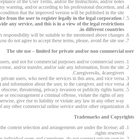
ceptance of the User Terms, and/or the Instructions, and/or notes.
ny warning, and/or according to his professional discretion, and
condition that the improved version will be published in the site.
 from the user to register legally in the legal corporation /
e any service, and this is in a view of the legal restrictions
in different countries.
 responsibility will be suitable to the mentioned above changes.
 you do not agree to accept these terms, please, avoid the site use.
The site use – limited for private and/or non commercial user
e users, and not for commercial purposes and/or commercial users.
cense, and/or transfer, and/or sale any information, from the site
Caregivers4u, 4caregivers.
 private users, who need the services in this area, and vice versa.
 and information about the user, to the caregiver, and vice versa.
 obscene, threatening, privacy invasion or publicity rights harm;
se or encouragement a criminal offense, violate the rights of any
herwise, give rise to liability or violate any law in any other way.
f any other commercial online service and/or other organization.
Trademarks and Copyrights
 the content selection and arrangements are under the license; all
rights reserved.
r individual users and caregivers, do not connect private user to