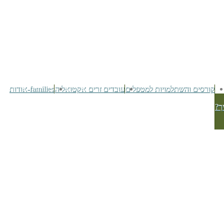
קורסים והשתלמויות למטפלים
עובדים זרים אקטואליה
families-אודות
ך?