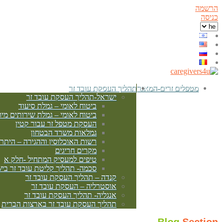
הרשמה
כניסה
מטפלים זרים-המאגר
תהליך העסקת עובד זר
ישראל-תהליך העסקת עובד זר
ביטוח לאומי – גמלת סיעוד
ביטוח לאומי – גמלת שירותים מיו
העסקת מטפל זר עבור קטין
גמלאות משרד הבטחון
רשות האוכלוסין וההגירה – היתר
מקרים חריגים
טיפים למעסיק המתחיל -חלק א
סכמה- תהליך קליטת עובד זר בי
קנדה – תהליך העסקת עובד זר
אוסטרליה – העסקת עובד זר
אנגליה- תהליך העסקת עובד זר
תהליך העסקת עובד זר בארצות הברית