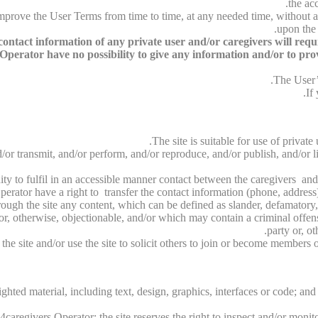
the ac
 improve the User Terms from time to time, at any needed time, without a
upon the 
ntact information of any private user and/or caregivers will require
perator have no possibility to give any information and/or to provid
The User’s
If
The site is suitable for use of privat
/or transmit, and/or perform, and/or reproduce, and/or publish, and/or li
unity to fulfil in an accessible manner contact between the caregivers and
perator have a right to transfer the contact information (phone, address)
rough the site any content, which can be defined as slander, defamatory,
/or, otherwise, objectionable, and/or which may contain a criminal offen
party or, ot
e site and/or use the site to solicit others to join or become members o
ghted material, including text, design, graphics, interfaces or code; and
caregivers Operator; the site reserves the right to inspect and/or monito