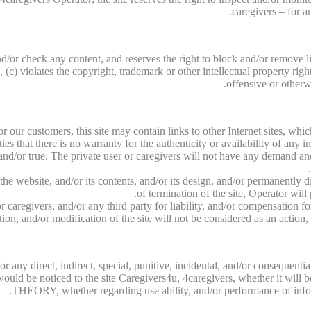
caregivers – for a
d/or check any content, and reserves the right to block and/or remove li
c) violates the copyright, trademark or other intellectual property right
offensive or otherwi
for our customers, this site may contain links to other Internet sites, w
rties that there is no warranty for the authenticity or availability of any 
nd/or true. The private user or caregivers will not have any demand and/o
f the website, and/or its contents, and/or its design, and/or permanently
of termination of the site, Operator will
 caregivers, and/or any third party for liability, and/or compensation fo
ion, and/or modification of the site will not be considered as an action
 for any direct, indirect, special, punitive, incidental, and/or conseq
s would be noticed to the site Caregivers4u, 4caregivers, whether it wi
THEORY, whether regarding use ability, and/or performance of informa