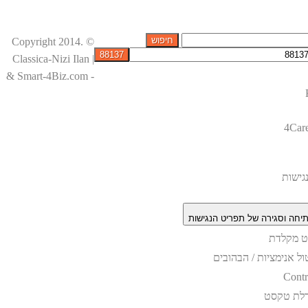
© Copyright 2014.
Classica-Nizi Ilan |
& Smart-4Biz.com -
4Car
גישות
יחה וסגירה של תפריט הנגישות
וט מקלדת
ול אנימציות / הבהובים
Contr
לת טקסט