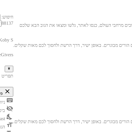
חיפוש:
88137
בים מרחבי העולם, כנסו לאתר, גלשו ומצאו את הגוב הבא שלכם
Koby S
eGivers
תפריט נ
close
פת
keyboard
ניו
visibility_off
ביט
nights_stay
ast
format_size
הגד