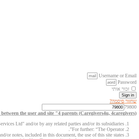
Username or Email
Password
זכור אותי
Sign in
שחזור סיסמה?
79800
between the user and site "4 parents (Caregivers4u, 4caregivers)"
vices Ltd" and/or by any related parties and/or its subsidiaries.
For further: “The Operator”.
d/or notes, included in this document, the use of this site states