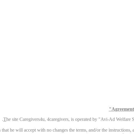
Agreement 
T
he site Caregivers4u, 4caregivers, is operated by "Avi-Ad Welfare Ser
that he will accept with no changes the terms, and/or the instructions, an