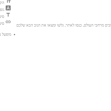
text_fields
הק
font_download
גופ
title
סימ
link
סימ
בים מרחבי העולם, כנסו לאתר, גלשו ומצאו את הגוב הבא שלכם
מופעל 