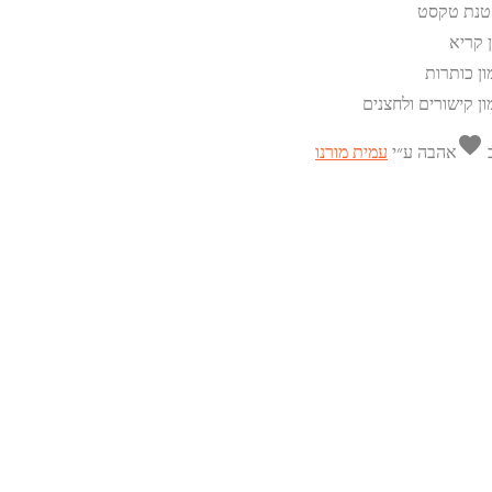
טנת טקסט
ן קריא
ון כותרות
ון קישורים ולחצנים
favorite
ב
אהבה
ע״י
עמית מורנו