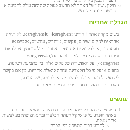
הפעילות,בגין נזק או אובדן של חומר.
תיקון , שינוי של האתר לא תחשב פעולה שתהווה עילה לתביעה או
דרישה מצד המשתמש.
הגבלת אחריות.
בשום מקרה אתר 4 הורינו (caregivers4u, 4caregivers), לא תהיה
אחראית לנזקים ישירים, עקיפים, מיוחדים, עונשיים, אגביים או
תוצאתיים, או לכל נזקים או פיצויים אחרים מכל סוג ומין, אפילו אם
נמסרה הודעה מוקדמת לאתר 4 הורינו (caregivers4u,
4caregivers), על האפשרות של נזקים אלה, בין בתביעת רשלנות,
בחוזים או על פי כל דוקטרינה אחרת להטלת אחריות, בין אם בקשר
לשימוש, לחוסר היכולת להשתמש, או לביצוע, של המידע,
השירותים, המוצרים והחומרים הזמינים מאתר זה.
עונשים
המפעילה שומרת לעצמה את הזכות במידה ותמצא כי זכויותיה
באתר הופרו, על פי שיקול דעתה הבלעדי ובתנאים שתקבע לעשות
אחד מאלה:
לתבוע בבית המשפט בגין הפרה.