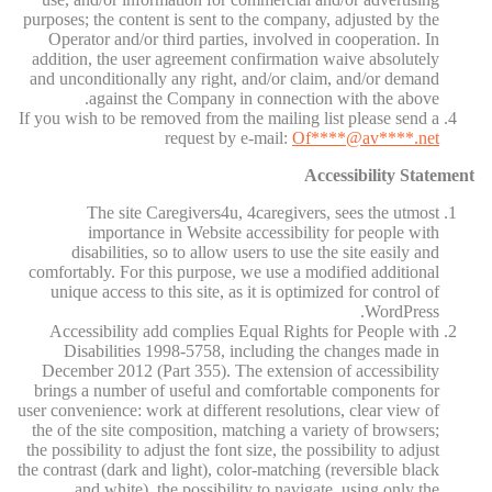
purposes; the content is sent to the company, adjusted by the
Operator and/or third parties, involved in cooperation. In
addition, the user agreement confirmation waive absolutely
and unconditionally any right, and/or claim, and/or demand
against the Company in connection with the above.
If you wish to be removed from the mailing list please send a
request by e-mail:
Of
****@av****.n
et
Accessibility Statement
The site Caregivers4u, 4caregivers, sees the utmost
importance in Website accessibility for people with
disabilities, so to allow users to use the site easily and
comfortably. For this purpose, we use a modified additional
unique access to this site, as it is optimized for control of
WordPress.
Accessibility add complies Equal Rights for People with
Disabilities 1998-5758, including the changes made in
December 2012 (Part 355). The extension of accessibility
brings a number of useful and comfortable components for
user convenience: work at different resolutions, clear view of
the of the site composition, matching a variety of browsers;
the possibility to adjust the font size, the possibility to adjust
the contrast (dark and light), color-matching (reversible black
and white), the possibility to navigate, using only the