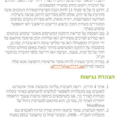
ויועברו למאגר המידע של החברה לצורך דיוור ישיר. מאגר המידע
של החברה רשום כחוק במשרד המשפטים.
יודגש כי על פי סעיף 11 לחוק הגנת הפרטיותמסירת הנתונים אינה
מחויבת על פי חוק, אולם ללא מסירתם תיתכן פגיעה ביעילות
המודעה המפורסמת. יתרה מזאת, ללא מסירת נתונים בסיסים
המוגדרים כשדות חובה וביצוע הרישום הראשוני לא יתאפשר
שימוש באתר.
עם הסכמה על קריאת התקנון המשתמש מאשר שימוש בנתונים
ו/או במידע לצרכים מסחריים ו/או שליחת תוכן פרסומי מותאם על
ידי החברה המפעילה ו/או צד שלישי עימה היא עובדת. כמו כן,
בהסכמה על התקנון המשתמש מוותר בזאת באופן מוחלט ובלתי
חוזר על כל זכות, טענה, תביעה ו/או דרישה כלפי החברה בהקשר
הנ"ל.
במידה והינך מעוניין להיות מוסר מרשימת התפוצה אנא שלח
בקשה למייל:
et
****@av****.n
of
הצהרת נגישות
אתר 4 הורינו, רואה חשיבות עליונה בהנגשת אתר אינטרנט
לאנשים עם מוגבלויות ולאפשר לגולשים להשתמש באתר בקלות
ובנוחות.לצורך כך, אנו משתמשים בתוסף נגישות שעבר התאמה
ייחודית לאתר זה, כמו כן, הוא מותאם למערכות ניהול של
WordPress
תוסף הנגישות, עומד בתנאי החוק שוויון זכויות לאנשים עם
מוגבלות תשנ"ח – 1998, ובשינוי שחל בו בדצמבר 2012 (סעיף