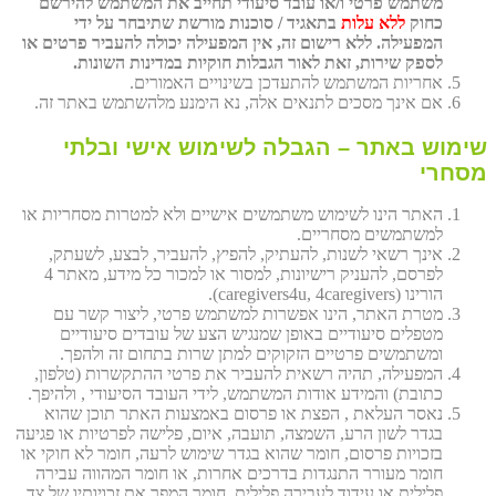
משתמש פרטי ו/או עובד סיעודי תחייב את המשתמש להירשם
כחוק
ללא עלות
בתאגיד / סוכנות מורשת שתיבחר על ידי
המפעילה. ללא רישום זה, אין המפעילה יכולה להעביר פרטים או
לספק שירות, זאת לאור הגבלות חוקיות במדינות השונות.
אחריות המשתמש להתעדכן בשינויים האמורים.
אם אינך מסכים לתנאים אלה, נא הימנע מלהשתמש באתר זה.
שימוש באתר – הגבלה לשימוש אישי ובלתי
מסחרי
האתר הינו לשימוש משתמשים אישיים ולא למטרות מסחריות או
למשתמשים מסחריים.
אינך רשאי לשנות, להעתיק, להפיץ, להעביר, לבצע, לשעתק,
לפרסם, להעניק רישיונות, למסור או למכור כל מידע, מאתר 4
הורינו (caregivers4u, 4caregivers).
מטרת האתר, הינו אפשרות למשתמש פרטי, ליצור קשר עם
מטפלים סיעודיים באופן שמנגיש הצע של עובדים סיעודיים
ומשתמשים פרטיים הזקוקים למתן שרות בתחום זה ולהפך.
המפעילה, תהיה רשאית להעביר את פרטי ההתקשרות (טלפון,
כתובת) והמידע אודות המשתמש, לידי העובד הסיעודי , ולהיפך.
נאסר העלאת , הפצת או פרסום באמצעות האתר תוכן שהוא
בגדר לשון הרע, השמצה, תועבה, איום, פלישה לפרטיות או פגיעה
בזכויות פרסום, חומר שהוא בגדר שימוש לרעה, חומר לא חוקי או
חומר מעורר התנגדות בדרכים אחרות, או חומר המהווה עבירה
פלילית או עידוד לעבירה פלילית, חומר המפר את זכויותיו של צד