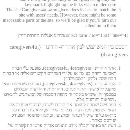
keyboard, highlighting the links via an underscore.
The site Caregivers4u, 4caregivers does its best to match the
site with users’ needs. However, there might be some
inaccessible parts of the site, so we’ll be glad if you’ll turn our
attention to them.
[contact-form-7 id="1501" title="4הורינו אנגלית-תחתית דף"]
הסכם בין המשתמש לבין אתר "4 הורינו" (caregivers4u,
4caregivers)
אתר 4 הורינו (caregivers4u, 4caregivers), מופעל ע"י חברת
“אביעד רווחה בע"מ” או על ידי הצדדים הקשורים אליה או חברות
הבת שלה (להלן: "המפעילה")
אתר 4 הורינו (caregivers4u, 4caregivers), מוצע למשתמש בתנאי
שיקבל ללא שינוי את התנאים, ההוראות וההודעות הנכללים
במסמך זה, שימוש באתר זה מהווה הסכמה של המשתמש לתנאים
, הוראות והודעות אלה.
המפעילה שומרת לעצמה את הזכות לשנות, להוסיף ולעדכן את
תנאי השימוש מעת לעת, בכל זמן שיידרש, ללא צורך בהודעה
מראש על פי שיקול דעתה המקצועי, ובתנאי שהנוסח המעודכן
יפורסם באתר .
השימוש באתר וקבלת מידע ונתונים אודות פרטי התקשרות של