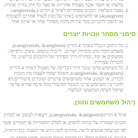
כלשהו או חומר אשר מצמיח אחריות או מפר כל חוק בדרך אחרת.
נאסר העלאת תכנים מסחריים לאתר 4 הורינו (caregivers4u,
4caregivers) או להשתמש באתר על מנת לשדל אחרים להצטרף
או להפוך לחברים בכל שירות מקוון מסחרי אחר או ארגון אחר.
סימני מסחר וזכויות יוצרים
כל התוכן הנכלל באתר 4 הורינו (caregivers4u, 4caregivers),
משמש חומר מוגן בזכויות יוצרים, לרבות טקסט, עיצוב, גרפיקה,
ממשקים או קוד, ובחירת דרך הסידור של התכנים ברישיון, כל
הזכויות שמורות.
כל משתמש פרטי עובר דרך הבדיקה של מפעיל האתר 4 הורינו
(caregivers4u, 4caregivers), האתר שומר לעצמו את הזכות
לבדוק, או לעקוב אחר משתמשים פרטיים ועובדים סיעודיים,לא
לחבר בין משתמש פרטי לעובד הסיעודי מכל סיבה שהיא על פי
שיקול דעתה המקצועי הבלעדי.
ניהול משתמשים ותוכן.
אתר 4 הורינו(caregivers4u, 4caregivers), רשאית לעקוב או לבדוק
תכנים ושומרת על זכותה לחסום או לסלק תקשורות או חומרים אשר
לפי קביעתה פוגעים לרעה, מהווים לשון הרע או תועבה, (ב) תרמית,
הטעיה או הולכת שולל, (ג) מפרים זכויות יוצרים, סימני מסחר או