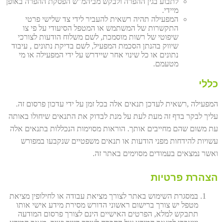
לתבוע בגין ההפרה ולבקש מביהמ"ש הפסקת ההפרה באופן
מיידי.
המפעילה תהיה רשאית להעביר לידי צד שלישי פרטי
התקשרות של המשתמש או המטפל הסיעודי על פי צו
שיפוטי של רשות מוסמכת, לשם משלוח הודעות לצורכי
שיווק בהנתן הסכמת המפעיל, לשם בדיקת נתונים , עיבוד
נתונים או כל שינוי אחר שיידרש על ידי המפעילה או מי
מטעמם.
כללי
המפעילה ,רשאית לעדכן תנאים אלה בכל זמן על ידי עדכון פרסום זה.
עליך לבקר בדף זה מעת לעת על מנת לבדוק את התנאים שיחולו באותה
עת משום שהם מחייבים אותך. הוראות מסוימות הנכללות בתנאים אלה
עשויות להידחות מפני הודעות או תנאים משפטיים שנקבעו במפורש
ואשר נמצאים בעמודים מסוימים באתר זה.
הצהרת פרטיות
במסגרת השימוש באתר לצורך מציאת עבודה או לחילופין מציאת
מטפל יש צורך ברישום ראשוני הדורש מסירת מידע אישי אותו
תתבקש למלא, הפרטים האישיים הינם לצורך פרסום המודעה