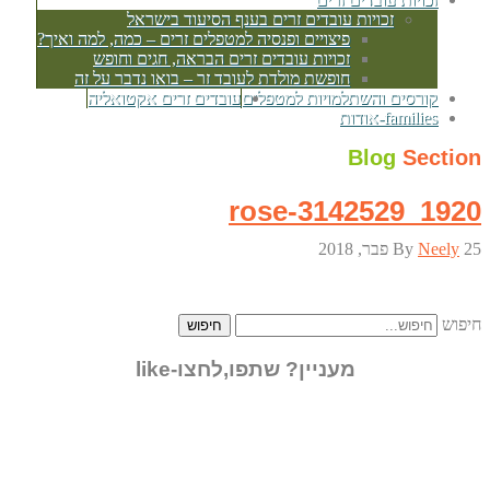
זכויות עובדים זרים בענף הסיעוד בישראל
פיצויים ופנסיה למטפלים זרים – כמה, למה ואיך?
זכויות עובדים זרים הבראה, חגים וחופש
חופשת מולדת לעובד זר – בואו נדבר על זה
קורסים והשתלמויות למטפלים
עובדים זרים אקטואליה
families-אודות
Blog
Section
rose-3142529_1920
25 פבר, 2018
Neely
By
חיפוש
חיפוש
מעניין? שתפו,לחצו-like