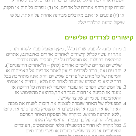
זכויות קניין רוחני אחרות של אחרים, או (ד) מפרים כל חוק או תקנה,
או (ה) פוגעים או אינם מקובלים מבחינה אחרת על האתר, על פי
שיקול הדעת הבלבדי שלה.
קישורים לצדדים שלישיים
מתוך כוונה להעניק שרות כולל , מקיף ומועיל עבור לקוחותינו, ,
אתר זה עשוי לכלול קישורים לאתרים אחרים באינטרנט, אתרים
הנמצאים בבעלות, או מופעלים על ידי, ספקים שהם צדדים
שלישיים וצדדים שלישיים אחרים (להלן – ה"אתרים החיצוניים").
יחד עם זאת, ברור לצדדים כי אין לאתר אחריות על האמיתות או
הזמינות של כל מידע של צדדים שלישיים והיא אינה מתחייבת בכל
דרך שהיא כי המידע שמועבר לאתר הינו מלא , מדוייק או אמיתי.
על המשתמש הפרטי או עובדי הסיעוד לא תהיה כל דרישה או
טענה או תביעה או חבות כנגד האתר,כתוצאה מהשימוש או
ההסתמכות על מידע של צד שלישי.
המפעילה של האתר שומרת לעצמה את הזכות לשנות את מבנה
האתר או את תכניו או את עיצובו או להפסיק באופן סופי את קיומו
, ללא התרעה מראש. במקרה של הפסקת האתר תפרסם
המפעילה הודעה על כך בעמוד הראשי של האתר.
בכל מקרה לא תחוייב המפעילה כלפי המשתמשים, העובדים
הסיעודיים או כל צד שלישי בחבות או פיצוי עבור סיום