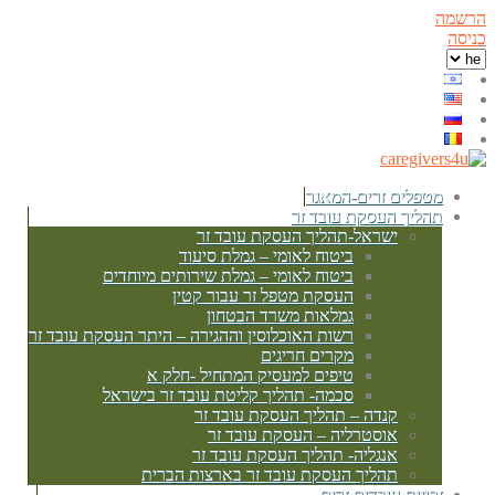
הרשמה
כניסה
מטפלים זרים-המאגר
תהליך העסקת עובד זר
ישראל-תהליך העסקת עובד זר
ביטוח לאומי – גמלת סיעוד
ביטוח לאומי – גמלת שירותים מיוחדים
העסקת מטפל זר עבור קטין
גמלאות משרד הבטחון
רשות האוכלוסין וההגירה – היתר העסקת עובד זר
מקרים חריגים
טיפים למעסיק המתחיל -חלק א
סכמה- תהליך קליטת עובד זר בישראל
קנדה – תהליך העסקת עובד זר
אוסטרליה – העסקת עובד זר
אנגליה- תהליך העסקת עובד זר
תהליך העסקת עובד זר בארצות הברית
זכויות עובדים זרים