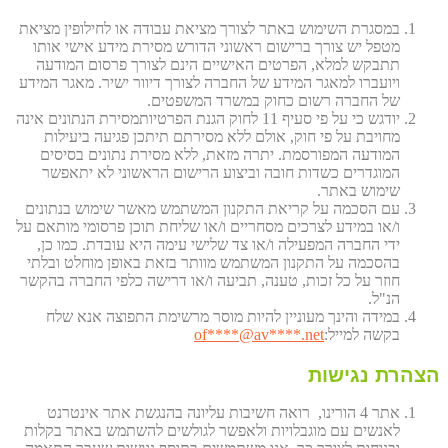
במסגרת השימוש באתר לצורך מציאת עבודה או לחילופין מציאת
מטפל יש צורך ברישום ראשוני הדורש מסירת מידע אישי אותו
תתבקש למלא, הפרטים האישיים הינם לצורך פרסום המודעה
ויועברו למאגר המידע של החברה לצורך דיוור ישיר. מאגר המידע
של החברה רשום כחוק במשרד המשפטים.
יודגש כי על פי סעיף 11 לחוק הגנת הפרטיותמסירת הנתונים אינה
מחויבת על פי חוק, אולם ללא מסירתם תיתכן פגיעה ביעילות
המודעה המפורסמת. יתרה מזאת, ללא מסירת נתונים בסיסים
המוגדרים כשדות חובה וביצוע הרישום הראשוני לא יתאפשר
שימוש באתר.
עם הסכמה על קריאת התקנון המשתמש מאשר שימוש בנתונים
ו/או במידע לצרכים מסחריים ו/או שליחת תוכן פרסומי מותאם על
ידי החברה המפעילה ו/או צד שלישי עימה היא עובדת. כמו כן,
בהסכמה על התקנון המשתמש מוותר בזאת באופן מוחלט ובלתי
חוזר על כל זכות, טענה, תביעה ו/או דרישה כלפי החברה בהקשר
הנ"ל.
במידה והינך מעוניין להיות מוסר מרשימת התפוצה אנא שלח
בקשה למייל:
et
****@av****.n
of
הצהרת נגישות
אתר 4 הורינו, רואה חשיבות עליונה בהנגשת אתר אינטרנט
לאנשים עם מוגבלויות ולאפשר לגולשים להשתמש באתר בקלות