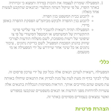
המפעילה שומרת לעצמה את הזכות במידה ותמצא כי זכויותיה
באתר הופרו, על פי שיקול דעתה הבלעדי ובתנאים שתקבע לעשות
אחד מאלה:
לתבוע בבית המשפט בגין הפרה.
לתבוע בגין ההפרה ולבקש מביהמ"ש הפסקת ההפרה באופן
מיידי.
המפעילה תהיה רשאית להעביר לידי צד שלישי פרטי
התקשרות של המשתמש או המטפל הסיעודי על פי צו
שיפוטי של רשות מוסמכת, לשם משלוח הודעות לצורכי
שיווק בהנתן הסכמת המפעיל, לשם בדיקת נתונים , עיבוד
נתונים או כל שינוי אחר שיידרש על ידי המפעילה או מי
מטעמם.
כללי
המפעילה ,רשאית לעדכן תנאים אלה בכל זמן על ידי עדכון פרסום זה.
עליך לבקר בדף זה מעת לעת על מנת לבדוק את התנאים שיחולו באותה
עת משום שהם מחייבים אותך. הוראות מסוימות הנכללות בתנאים אלה
עשויות להידחות מפני הודעות או תנאים משפטיים שנקבעו במפורש
ואשר נמצאים בעמודים מסוימים באתר זה.
הצהרת פרטיות