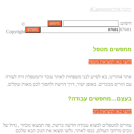
תקנון אתר4Caregivers
חיפוש:
©
87681
Copyright
מחפשים מטפל
לחצו כאן למציאת מטפל
אתר 4הורינו, בא לסייע לבני משפחות לאתר עובד זר/מטפלת זרה לעזרה
עם הורים מבוגרים. באופן ישיר, דרך הרשת ולחסוך לכם מאות שקלים.
בעצם…מחפשים עבודה?
לחצו כאן למציאת ג'וב
עוזרים למטפלים למצוא עבודה חדשה ברשת, פה תמצאו מבחר , גדול של
גובים מרחבי העולם, כנסו לאתר, גלשו ומצאו את הגוב הבא שלכם