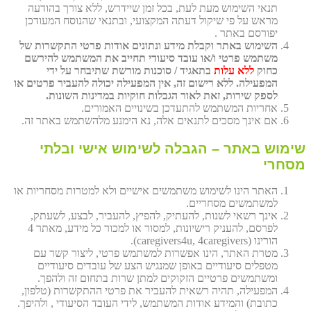
תנאי השימוש מעת לעת, בכל זמן שיידרש, ללא צורך בהודעה
מראש על פי שיקול דעתה המקצועי, ובתנאי שהנוסח המעודכן
יפורסם באתר .
השימוש באתר וקבלת מידע ונתונים אודות פרטי התקשרות של
משתמש פרטי ו/או עובד סיעודי תחייב את המשתמש להירשם
כחוק
ללא עלות
בתאגיד / סוכנות מורשת שתיבחר על ידי
המפעילה. ללא רישום זה, אין המפעילה יכולה להעביר פרטים או
לספק שירות, זאת לאור הגבלות חוקיות במדינות השונות.
אחריות המשתמש להתעדכן בשינויים האמורים.
אם אינך מסכים לתנאים אלה, נא הימנע מלהשתמש באתר זה.
שימוש באתר – הגבלה לשימוש אישי ובלתי
מסחרי
האתר הינו לשימוש משתמשים אישיים ולא למטרות מסחריות או
למשתמשים מסחריים.
אינך רשאי לשנות, להעתיק, להפיץ, להעביר, לבצע, לשעתק,
לפרסם, להעניק רישיונות, למסור או למכור כל מידע, מאתר 4
הורינו (caregivers4u, 4caregivers).
מטרת האתר, הינו אפשרות למשתמש פרטי, ליצור קשר עם
מטפלים סיעודיים באופן שמנגיש הצע של עובדים סיעודיים
ומשתמשים פרטיים הזקוקים למתן שרות בתחום זה ולהפך.
המפעילה, תהיה רשאית להעביר את פרטי ההתקשרות (טלפון,
כתובת) והמידע אודות המשתמש, לידי העובד הסיעודי , ולהיפך.