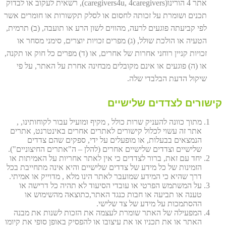
אתר 4 הורינו(caregivers4u, 4caregivers), רשאית לעקוב או לבדוק
תכנים ושומרת על זכותה לחסום או לסלק תקשורות או חומרים אשר
לפי קביעתה פוגעים לרעה, מהווים לשון הרע או תועבה, (ב) תרמית,
הטעיה או הולכת שולל, (ג) מפרים זכויות יוצרים, סימני מסחר או
זכויות קניין רוחני אחרות של אחרים, או (ד) מפרים כל חוק או תקנה,
או (ה) פוגעים או אינם מקובלים מבחינה אחרת על האתר, על פי
שיקול הדעת הבלבדי שלה.
קישורים לצדדים שלישיים
מתוך כוונה להעניק שרות כולל , מקיף ומועיל עבור לקוחותינו, ,
אתר זה עשוי לכלול קישורים לאתרים אחרים באינטרנט, אתרים
הנמצאים בבעלות, או מופעלים על ידי, ספקים שהם צדדים
שלישיים וצדדים שלישיים אחרים (להלן – ה"אתרים החיצוניים").
יחד עם זאת, ברור לצדדים כי אין לאתר אחריות על האמיתות או
הזמינות של כל מידע של צדדים שלישיים והיא אינה מתחייבת בכל
דרך שהיא כי המידע שמועבר לאתר הינו מלא , מדוייק או אמיתי.
על המשתמש הפרטי או עובדי הסיעוד לא תהיה כל דרישה או
טענה או תביעה או חבות כנגד האתר,כתוצאה מהשימוש או
ההסתמכות על מידע של צד שלישי.
המפעילה של האתר שומרת לעצמה את הזכות לשנות את מבנה
האתר או את תכניו או את עיצובו או להפסיק באופן סופי את קיומו