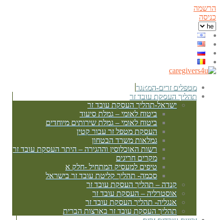
הרשמה
כניסה
מטפלים זרים-המאגר
תהליך העסקת עובד זר
ישראל-תהליך העסקת עובד זר
ביטוח לאומי – גמלת סיעוד
ביטוח לאומי – גמלת שירותים מיוחדים
העסקת מטפל זר עבור קטין
גמלאות משרד הבטחון
רשות האוכלוסין וההגירה – היתר העסקת עובד זר
מקרים חריגים
טיפים למעסיק המתחיל -חלק א
סכמה- תהליך קליטת עובד זר בישראל
קנדה – תהליך העסקת עובד זר
אוסטרליה – העסקת עובד זר
אנגליה- תהליך העסקת עובד זר
תהליך העסקת עובד זר בארצות הברית
זכויות עובדים זרים