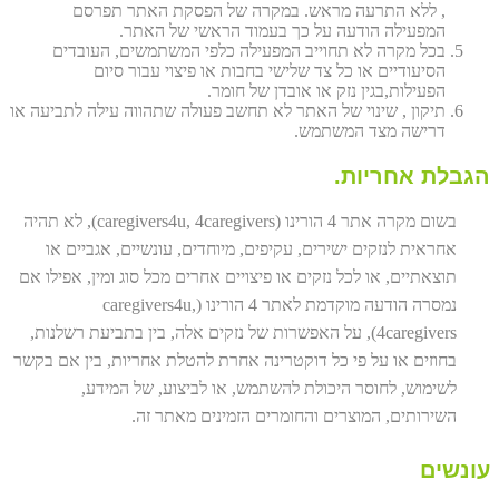
, ללא התרעה מראש. במקרה של הפסקת האתר תפרסם
המפעילה הודעה על כך בעמוד הראשי של האתר.
בכל מקרה לא תחוייב המפעילה כלפי המשתמשים, העובדים
הסיעודיים או כל צד שלישי בחבות או פיצוי עבור סיום
הפעילות,בגין נזק או אובדן של חומר.
תיקון , שינוי של האתר לא תחשב פעולה שתהווה עילה לתביעה או
דרישה מצד המשתמש.
הגבלת אחריות.
בשום מקרה אתר 4 הורינו (caregivers4u, 4caregivers), לא תהיה
אחראית לנזקים ישירים, עקיפים, מיוחדים, עונשיים, אגביים או
תוצאתיים, או לכל נזקים או פיצויים אחרים מכל סוג ומין, אפילו אם
נמסרה הודעה מוקדמת לאתר 4 הורינו (caregivers4u,
4caregivers), על האפשרות של נזקים אלה, בין בתביעת רשלנות,
בחוזים או על פי כל דוקטרינה אחרת להטלת אחריות, בין אם בקשר
לשימוש, לחוסר היכולת להשתמש, או לביצוע, של המידע,
השירותים, המוצרים והחומרים הזמינים מאתר זה.
עונשים