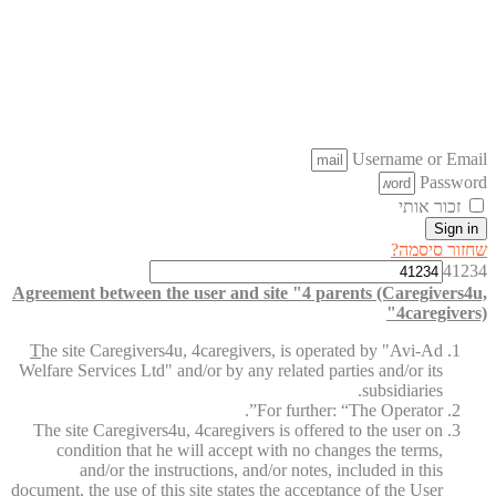
Username or Email
Password
זכור אותי
Sign in
שחזור סיסמה?
41234
Agreement between the user and site "4 parents (Caregivers4u,
4caregivers)"
T
he site Caregivers4u, 4caregivers, is operated by "Avi-Ad
Welfare Services Ltd" and/or by any related parties and/or its
subsidiaries.
For further: “The Operator”.
The site Caregivers4u, 4caregivers is offered to the user on
condition that he will accept with no changes the terms,
and/or the instructions, and/or notes, included in this
document, the use of this site states the acceptance of the User