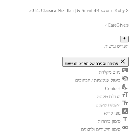
2014. Classica-Nizi Ilan | & Smart-4Biz.com -Koby S
4CareGivers
תפריט נגישות
close
פתיחה וסגירה של תפריט הנגישות
keyboard
ניווט מקלדת
visibility_off
ביטול אנימציות / הבהובים
nights_stay
Contrast
format_size
הגדלת טקסט
text_fields
הקטנת טקסט
font_download
גופן קריא
title
סימון כותרות
link
סימון קישורים ולחצנים