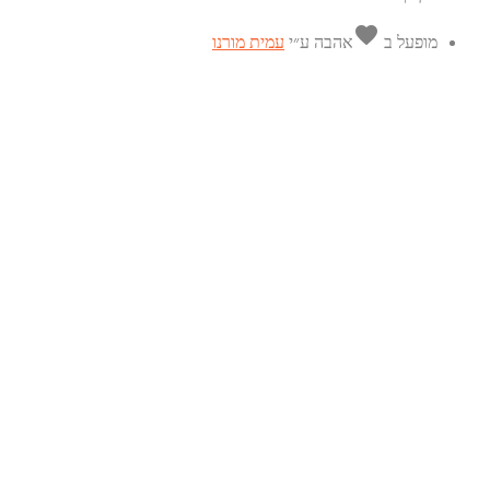
favorite
מופעל ב
אהבה
ע״י
עמית מורנו