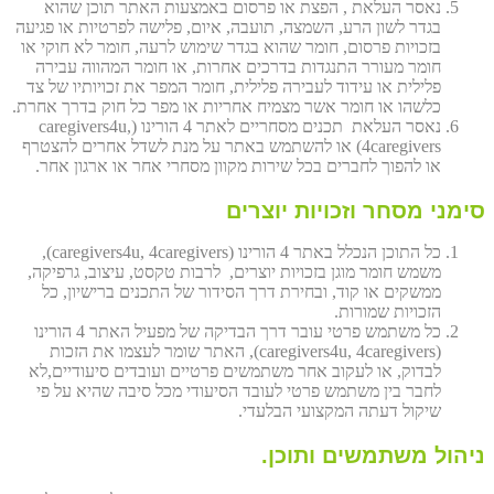
נאסר העלאת , הפצת או פרסום באמצעות האתר תוכן שהוא
בגדר לשון הרע, השמצה, תועבה, איום, פלישה לפרטיות או פגיעה
בזכויות פרסום, חומר שהוא בגדר שימוש לרעה, חומר לא חוקי או
חומר מעורר התנגדות בדרכים אחרות, או חומר המהווה עבירה
פלילית או עידוד לעבירה פלילית, חומר המפר את זכויותיו של צד
כלשהו או חומר אשר מצמיח אחריות או מפר כל חוק בדרך אחרת.
נאסר העלאת תכנים מסחריים לאתר 4 הורינו (caregivers4u,
4caregivers) או להשתמש באתר על מנת לשדל אחרים להצטרף
או להפוך לחברים בכל שירות מקוון מסחרי אחר או ארגון אחר.
סימני מסחר וזכויות יוצרים
כל התוכן הנכלל באתר 4 הורינו (caregivers4u, 4caregivers),
משמש חומר מוגן בזכויות יוצרים, לרבות טקסט, עיצוב, גרפיקה,
ממשקים או קוד, ובחירת דרך הסידור של התכנים ברישיון, כל
הזכויות שמורות.
כל משתמש פרטי עובר דרך הבדיקה של מפעיל האתר 4 הורינו
(caregivers4u, 4caregivers), האתר שומר לעצמו את הזכות
לבדוק, או לעקוב אחר משתמשים פרטיים ועובדים סיעודיים,לא
לחבר בין משתמש פרטי לעובד הסיעודי מכל סיבה שהיא על פי
שיקול דעתה המקצועי הבלעדי.
ניהול משתמשים ותוכן.