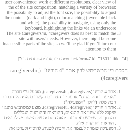
user convenience: work at different resolutions, clear view of
the of the site composition, matching a variety of browsers;
the possibility to adjust the font size, the possibility to adjust
the contrast (dark and light), color-matching (reversible black
and white), the possibility to navigate, using only the
keyboard, highlighting the links via an underscore.
The site Caregivers4u, 4caregivers does its best to match the
site with users’ needs. However, there might be some
inaccessible parts of the site, so we’ll be glad if you’ll turn our
attention to them.
[contact-form-7 id="1501" title="4הורינו אנגלית-תחתית דף"]
הסכם בין המשתמש לבין אתר "4 הורינו" (caregivers4u,
4caregivers)
אתר 4 הורינו (caregivers4u, 4caregivers), מופעל ע"י חברת
“אביעד רווחה בע"מ” או על ידי הצדדים הקשורים אליה או חברות
הבת שלה (להלן: "המפעילה")
אתר 4 הורינו (caregivers4u, 4caregivers), מוצע למשתמש בתנאי
שיקבל ללא שינוי את התנאים, ההוראות וההודעות הנכללים
במסמך זה, שימוש באתר זה מהווה הסכמה של המשתמש לתנאים
, הוראות והודעות אלה.
המפעילה שומרת לעצמה את הזכות לשנות, להוסיף ולעדכן את