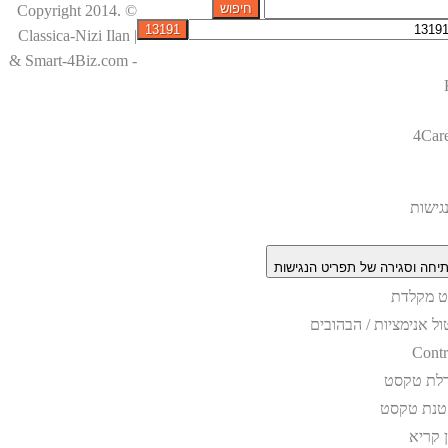
© Copyright 2014.
Classica-Nizi Ilan |
& Smart-4Biz.com -
4Car
גישות
יחה וסגירה של תפריט הנגישות
וט מקלדת
ול אנימציות / הבהובים
Contr
לת טקסט
טנת טקסט
ן קריא