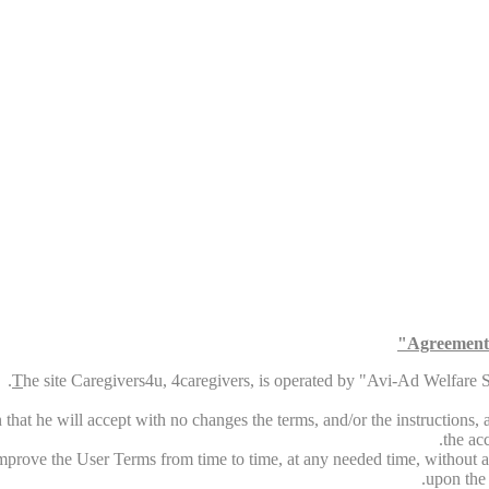
Agreement 
T
he site Caregivers4u, 4caregivers, is operated by "Avi-Ad Welfare Ser
that he will accept with no changes the terms, and/or the instructions, an
the ac
 improve the User Terms from time to time, at any needed time, without a
upon the 