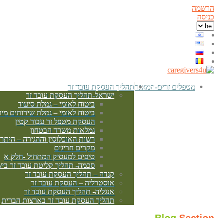
הרשמה
כניסה
מטפלים זרים-המאגר
תהליך העסקת עובד זר
ישראל-תהליך העסקת עובד זר
ביטוח לאומי – גמלת סיעוד
ביטוח לאומי – גמלת שירותים מיו
העסקת מטפל זר עבור קטין
גמלאות משרד הבטחון
רשות האוכלוסין וההגירה – היתר
מקרים חריגים
טיפים למעסיק המתחיל -חלק א
סכמה- תהליך קליטת עובד זר בי
קנדה – תהליך העסקת עובד זר
אוסטרליה – העסקת עובד זר
אנגליה- תהליך העסקת עובד זר
תהליך העסקת עובד זר בארצות הברית