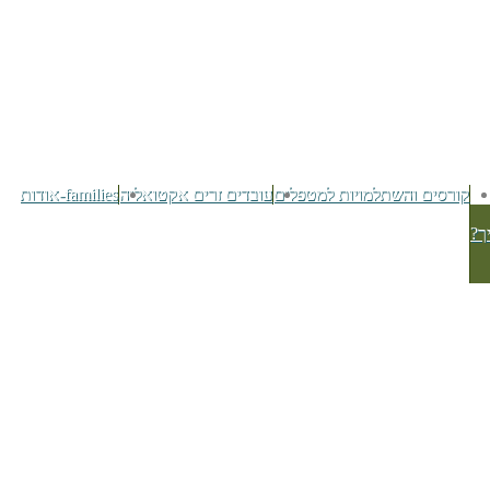
קורסים והשתלמויות למטפלים
עובדים זרים אקטואליה
families-אודות
ך?