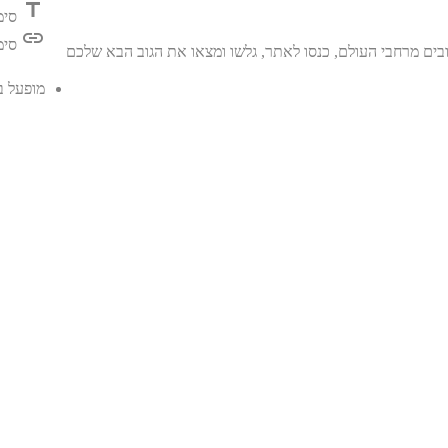
title
סימ
link
סימ
בים מרחבי העולם, כנסו לאתר, גלשו ומצאו את הגוב הבא שלכם
מופעל 