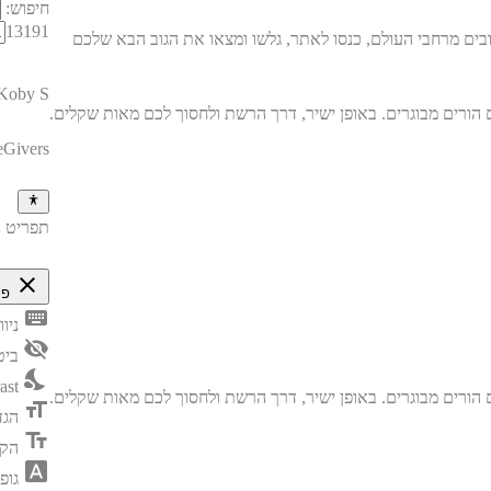
חיפוש:
13191
בים מרחבי העולם, כנסו לאתר, גלשו ומצאו את הגוב הבא שלכם
Koby S
eGivers
תפריט נ
close
פת
keyboard
ניו
visibility_off
ביט
nights_stay
ast
format_size
הגד
text_fields
הק
font_download
גופ