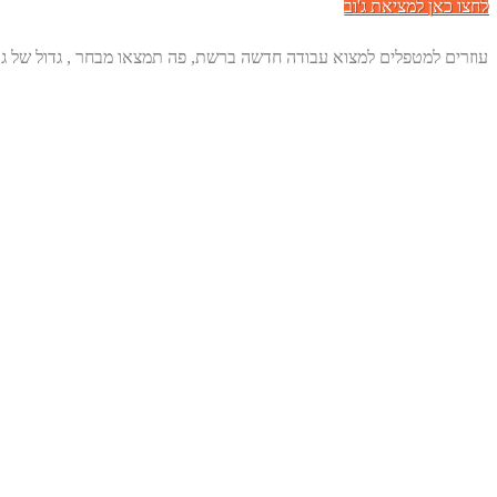
לחצו כאן למציאת ג'וב
עוזרים למטפלים למצוא עבודה חדשה ברשת, פה תמצאו מבחר , גדול של גו