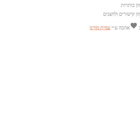
ון כותרות
ון קישורים ולחצנים
favorite
ב
אהבה
ע״י
עמית מורנו