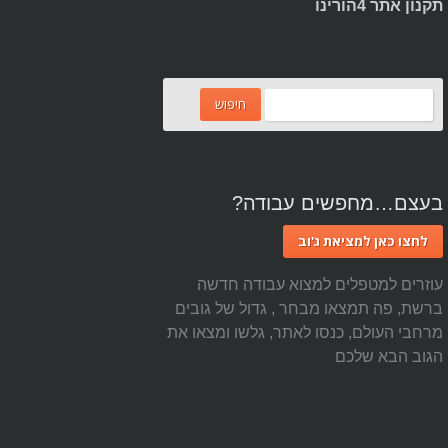
תקנון אתר 4הורינו
בעצם…מחפשים עבודה?
לחצו כאן למציאת ג'וב
עוזרים למטפלים למצוא עבודה חדשה
ברשת, פה תמצאו מבחר , גדול של גובים
מרחבי העולם, כנסו לאתר, גלשו ומצאו את
הגוב הבא שלכם