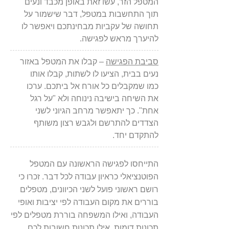
המטפל הזר, עשו זאת באופן מכבד ונעים
תוך התחשבות במטפל, דבר שישמור על
תחושה של עקביות מבחינתכם ויאפשר לו
להיערך מראש לפגישה.
סביבת הפגישה
– קבלו את המטפל באזור
נעים בבית, הציעו לו לשתות, קבלו אותו
כמו שמקבלים כל אורח אל ביתכם. ערכו
את השיחה בישיבה נינוחה ולא "על רגל
אחת". כך יתאפשר מרחב הגיוני לשני
הצדדים להתרשם ולגבש רצון משותף
להתקדם יחד.
התייחסו לפגישה הראשונה עם המטפל
הפוטנציאלי כראיון עבודה לכל דבר. זכרו כי
רושם ראשוני פועל לשני הכיוונים, מטפלים
בוררים את מקום העבודה לפי יציבות ואופי
העבודה, ואילו המשפחה בוררת מטפלים לפי
תכונות דומות. אילו תכונות חשובות לכם