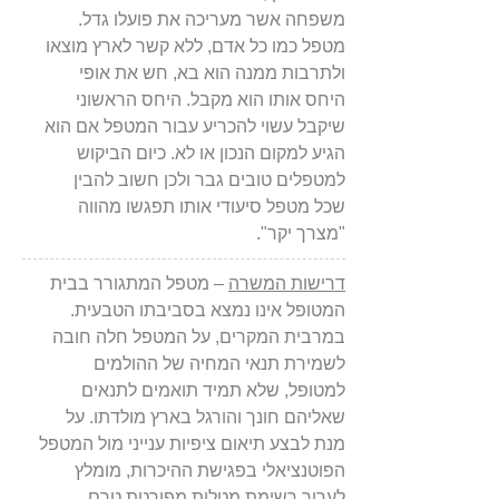
משפחה אשר מעריכה את פועלו גדל.
מטפל כמו כל אדם, ללא קשר לארץ מוצאו
ולתרבות ממנה הוא בא, חש את אופי
היחס אותו הוא מקבל. היחס הראשוני
שיקבל עשוי להכריע עבור המטפל אם הוא
הגיע למקום הנכון או לא. כיום הביקוש
למטפלים טובים גבר ולכן חשוב להבין
שכל מטפל סיעודי אותו תפגשו מהווה
"מצרך יקר".
דרישות המשרה
– מטפל המתגורר בבית
המטופל אינו נמצא בסביבתו הטבעית.
במרבית המקרים, על המטפל חלה חובה
לשמירת תנאי המחיה של ההולמים
למטופל, שלא תמיד תואמים לתנאים
שאליהם חונך והורגל בארץ מולדתו. על
מנת לבצע תיאום ציפיות ענייני מול המטפל
הפוטנציאלי בפגישת ההיכרות, מומלץ
לערוך רשימת מטלות מפורטת טרם