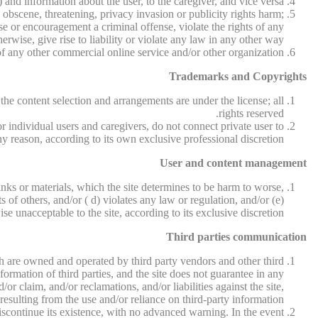
 and information about the user, to the caregiver, and vice versa.
 obscene, threatening, privacy invasion or publicity rights harm;
se or encouragement a criminal offense, violate the rights of any
herwise, give rise to liability or violate any law in any other way.
f any other commercial online service and/or other organization.
Trademarks and Copyrights
 the content selection and arrangements are under the license; all
rights reserved.
r individual users and caregivers, do not connect private user to
ny reason, according to its own exclusive professional discretion.
User and content management
nks or materials, which the site determines to be harm to worse,
s of others, and/or ( d) violates any law or regulation, and/or (e)
se unacceptable to the site, according to its exclusive discretion.
Third parties communication
hich are owned and operated by third party vendors and other third
information of third parties, and the site does not guarantee in any
r claim, and/or reclamations, and/or liabilities against the site,
resulting from the use and/or reliance on third-party information.
 discontinue its existence, with no advanced warning. In the event