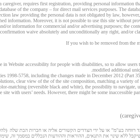
d a caregiver, requires first registration, providing personal information t
e database of the company – for direct mail services purposes. The databas
otection law providing the personal data is not obligated by law, howeve
hed information. Moreover, it is not possible to use this site without prov
nd/or information for commercial and/or advertising purposes; the conte
nt confirmation waive absolutely and unconditionally any right, and/or 
If you wish to be removed from the ma
in Website accessibility for people with disabilities, so to allow users 
modified additional uniqu
ities 1998-5758, including the changes made in December 2012 (Part 355
ions, clear view of the of the site composition, matching a variety of bro
color-matching (reversible black and white), the possibility to navigate, 
 site with users’ needs. However, there might be some inaccessible parts o