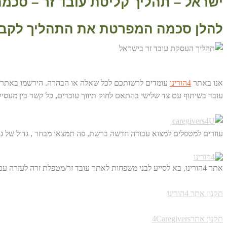
ישראל – תהליך קליטת עובד זר – סכמ
להלן סכמה המפרטת את התהליך לקבל
אנו באתר
4הורינו
עובד בשיתוף עם צד שלישי בהתאם לחוק תיווך עובדים, כל קשר בין מעסיק 
עוזרים למטפלים למצוא עבודה חדשה ברשת, פה תמצאו מבחר , גדול של גו
אתר 4הורינו, בא לסייע לבני משפחות לאתר עובד זר/מטפלת זרה לעזרה עם הורים מבוגרים. באופן ישיר, דרך הרשת ולחסוך לכם מאות שקלים.
תקנון אתר 4הורינו
תקנון אתר4Caregivers