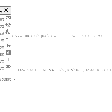
close
פת
keyboard
ניו
visibility_off
ביט
nights_stay
ast
format_size
הגד
text_fields
הק
font_download
גופ
title
סימ
link
סימ
בים מרחבי העולם, כנסו לאתר, גלשו ומצאו את הגוב הבא שלכם
מופעל 