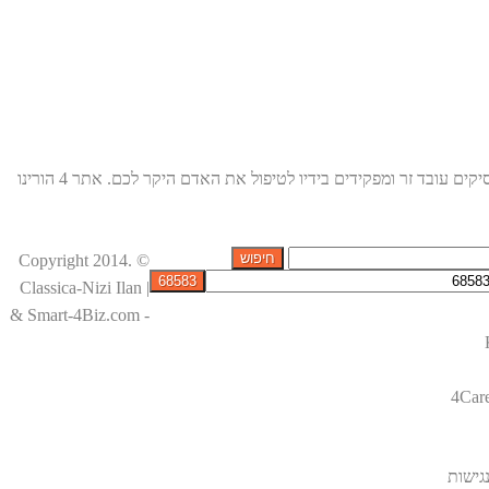
עומדים לרשותכם לכל שאלה או הבהרה. הירשמו באתר, אנו ניצור עמכם קשר ונקל עליכם את ההסתגלות למצב החדש בו הנכם מעסיקים עובד זר ומפקידים בידיו לטיפול את האדם היקר לכם. אתר 4 הורינו
© Copyright 2014.
Classica-Nizi Ilan |
& Smart-4Biz.com -
4Car
גישות