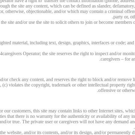
perator have a right to transfer the contact information (phone, address)
rough the site any content, which can be defined as slander, defamatory,
/or, otherwise, objectionable, and/or which may contain a criminal offen
party or, ot
e site and/or use the site to solicit others to join or become members o
ghted material, including text, design, graphics, interfaces or code; and
caregivers Operator; the site reserves the right to inspect and/or monito
caregivers – for a
d/or check any content, and reserves the right to block and/or remove li
c) violates the copyright, trademark or other intellectual property right
offensive or otherwi
for our customers, this site may contain links to other Internet sites, w
rties that there is no warranty for the authenticity or availability of any 
nd/or true. The private user or caregivers will not have any demand and/o
f the website, and/or its contents, and/or its design, and/or permanently