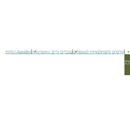
קורסים והשתלמויות למטפלים
עובדים זרים אקטואליה
families-אודות
ך?