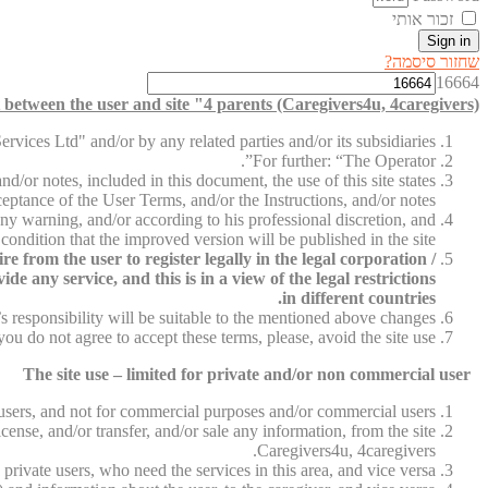
זכור אותי
Sign in
שחזור סיסמה?
16664
between the user and site "4 parents (Caregivers4u, 4caregivers)"
vices Ltd" and/or by any related parties and/or its subsidiaries.
For further: “The Operator”.
d/or notes, included in this document, the use of this site states
ceptance of the User Terms, and/or the Instructions, and/or notes.
ny warning, and/or according to his professional discretion, and
condition that the improved version will be published in the site.
 from the user to register legally in the legal corporation /
e any service, and this is in a view of the legal restrictions
in different countries.
 responsibility will be suitable to the mentioned above changes.
 you do not agree to accept these terms, please, avoid the site use.
The site use – limited for private and/or non commercial user
e users, and not for commercial purposes and/or commercial users.
cense, and/or transfer, and/or sale any information, from the site
Caregivers4u, 4caregivers.
 private users, who need the services in this area, and vice versa.