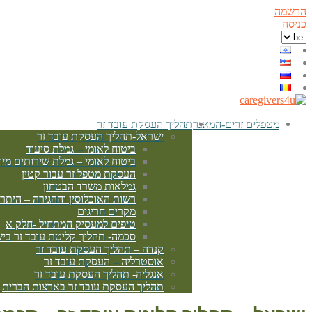
הרשמה
כניסה
מטפלים זרים-המאגר
תהליך העסקת עובד זר
ישראל-תהליך העסקת עובד זר
ביטוח לאומי – גמלת סיעוד
ביטוח לאומי – גמלת שירותים מיו
העסקת מטפל זר עבור קטין
גמלאות משרד הבטחון
רשות האוכלוסין וההגירה – היתר
מקרים חריגים
טיפים למעסיק המתחיל -חלק א
סכמה- תהליך קליטת עובד זר בי
קנדה – תהליך העסקת עובד זר
אוסטרליה – העסקת עובד זר
אנגליה- תהליך העסקת עובד זר
תהליך העסקת עובד זר בארצות הברית