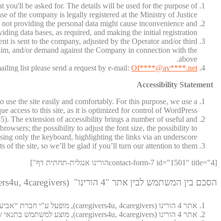
hat you'll be asked for. The details will be used for the purpose of
e of the company is legally registered at the Ministry of Justice.
r, not providing the personal data might cause inconvenience and
iding data bases, as required, and making the initial registration.
nt is sent to the company, adjusted by the Operator and/or third
claim, and/or demand against the Company in connection with the
above.
iling list please send a request by e-mail:
Of
****@av****.n
et
Accessibility Statement
to use the site easily and comfortably. For this purpose, we use a
e access to this site, as it is optimized for control of WordPress.
). The extension of accessibility brings a number of useful and
wsers; the possibility to adjust the font size, the possibility to
using only the keyboard, highlighting the links via an underscore.
f the site, so we’ll be glad if you’ll turn our attention to them.
[contact-form-7 id="1501" title="4הורינו אנגלית-תחתית דף"]
הסכם בין המשתמש לבין אתר "4 הורינו" (caregivers4u, 4caregivers)
אתר 4 הורינו (caregivers4u, 4caregivers), מופעל ע"י חברת “אביעד רווחה בע"מ” או על ידי הצדדים הקשורים אליה או חברות הבת שלה (להלן: "המפעילה")
אתר 4 הורינו (caregivers4u, 4caregivers), מוצע למשתמש בתנאי שיקבל ללא שינוי את התנאים, ההוראות וההודעות הנכללים במסמך זה, שימוש באתר זה מהווה הסכמה של המשתמש לתנאים , הוראות והודעות אלה.