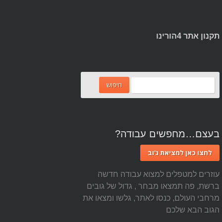
תקנון אתר 4הורינו
בעצם…מחפשים עבודה?
לחצו כאן למציאת ג'וב
עוזרים למטפלים למצוא עבודה חדשה
ברשת, פה תמצאו מבחר , גדול של גובים
מרחבי העולם, כנסו לאתר, גלשו ומצאו את
הגוב הבא שלכם