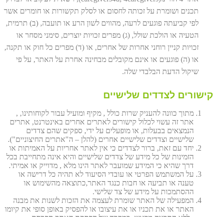
תכנים ושומרת על זכותה לחסום או לסלק תקשורות או חומרים אשר
לפי קביעתה פוגעים לרעה, מהווים לשון הרע או תועבה, (ב) תרמית,
הטעיה או הולכת שולל, (ג) מפרים זכויות יוצרים, סימני מסחר או
זכויות קניין רוחני אחרות של אחרים, או (ד) מפרים כל חוק או תקנה,
או (ה) פוגעים או אינם מקובלים מבחינה אחרת על האתר, על פי
שיקול הדעת הבלבדי שלה.
קישורים לצדדים שלישיים
מתוך כוונה להעניק שרות כולל , מקיף ומועיל עבור לקוחותינו, ,
אתר זה עשוי לכלול קישורים לאתרים אחרים באינטרנט, אתרים
הנמצאים בבעלות, או מופעלים על ידי, ספקים שהם צדדים
שלישיים וצדדים שלישיים אחרים (להלן – ה"אתרים החיצוניים").
יחד עם זאת, ברור לצדדים כי אין לאתר אחריות על האמיתות או
הזמינות של כל מידע של צדדים שלישיים והיא אינה מתחייבת בכל
דרך שהיא כי המידע שמועבר לאתר הינו מלא , מדוייק או אמיתי.
על המשתמש הפרטי או עובדי הסיעוד לא תהיה כל דרישה או
טענה או תביעה או חבות כנגד האתר,כתוצאה מהשימוש או
ההסתמכות על מידע של צד שלישי.
המפעילה של האתר שומרת לעצמה את הזכות לשנות את מבנה
האתר או את תכניו או את עיצובו או להפסיק באופן סופי את קיומו