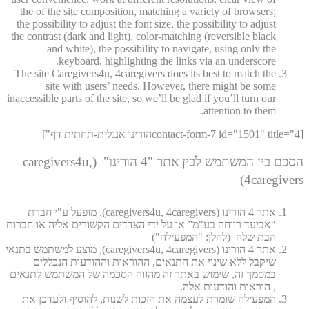
the of the site composition, matching a variety of browsers;
the possibility to adjust the font size, the possibility to adjust
the contrast (dark and light), color-matching (reversible black
and white), the possibility to navigate, using only the
keyboard, highlighting the links via an underscore.
The site Caregivers4u, 4caregivers does its best to match the
site with users’ needs. However, there might be some
inaccessible parts of the site, so we’ll be glad if you’ll turn our
attention to them.
[contact-form-7 id="1501" title="4הורינו אנגלית-תחתית דף"]
הסכם בין המשתמש לבין אתר "4 הורינו" (caregivers4u,
4caregivers)
אתר 4 הורינו (caregivers4u, 4caregivers), מופעל ע"י חברת
“אביעד רווחה בע"מ” או על ידי הצדדים הקשורים אליה או חברות
הבת שלה (להלן: "המפעילה")
אתר 4 הורינו (caregivers4u, 4caregivers), מוצע למשתמש בתנאי
שיקבל ללא שינוי את התנאים, ההוראות וההודעות הנכללים
במסמך זה, שימוש באתר זה מהווה הסכמה של המשתמש לתנאים
, הוראות והודעות אלה.
המפעילה שומרת לעצמה את הזכות לשנות, להוסיף ולעדכן את