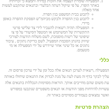
המפעילה שומרת לעצמה את הזכות במידה ותמצא כי זכויותיה
באתר הופרו, על פי שיקול דעתה הבלעדי ובתנאים שתקבע לעשות
אחד מאלה:
לתבוע בבית המשפט בגין הפרה.
לתבוע בגין ההפרה ולבקש מביהמ"ש הפסקת ההפרה באופן
מיידי.
המפעילה תהיה רשאית להעביר לידי צד שלישי פרטי
התקשרות של המשתמש או המטפל הסיעודי על פי צו
שיפוטי של רשות מוסמכת, לשם משלוח הודעות לצורכי
שיווק בהנתן הסכמת המפעיל, לשם בדיקת נתונים , עיבוד
נתונים או כל שינוי אחר שיידרש על ידי המפעילה או מי
מטעמם.
כללי
המפעילה ,רשאית לעדכן תנאים אלה בכל זמן על ידי עדכון פרסום זה.
עליך לבקר בדף זה מעת לעת על מנת לבדוק את התנאים שיחולו באותה
עת משום שהם מחייבים אותך. הוראות מסוימות הנכללות בתנאים אלה
עשויות להידחות מפני הודעות או תנאים משפטיים שנקבעו במפורש
ואשר נמצאים בעמודים מסוימים באתר זה.
הצהרת פרטיות