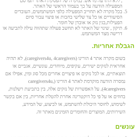
, ללא התרעה מראש. במקרה של הפסקת האתר תפרסם
המפעילה הודעה על כך בעמוד הראשי של האתר.
בכל מקרה לא תחוייב המפעילה כלפי המשתמשים, העובדים
הסיעודיים או כל צד שלישי בחבות או פיצוי עבור סיום
הפעילות,בגין נזק או אובדן של חומר.
תיקון , שינוי של האתר לא תחשב פעולה שתהווה עילה לתביעה או
דרישה מצד המשתמש.
הגבלת אחריות.
בשום מקרה אתר 4 הורינו (caregivers4u, 4caregivers), לא תהיה
אחראית לנזקים ישירים, עקיפים, מיוחדים, עונשיים, אגביים או
תוצאתיים, או לכל נזקים או פיצויים אחרים מכל סוג ומין, אפילו אם
נמסרה הודעה מוקדמת לאתר 4 הורינו (caregivers4u,
4caregivers), על האפשרות של נזקים אלה, בין בתביעת רשלנות,
בחוזים או על פי כל דוקטרינה אחרת להטלת אחריות, בין אם בקשר
לשימוש, לחוסר היכולת להשתמש, או לביצוע, של המידע,
השירותים, המוצרים והחומרים הזמינים מאתר זה.
עונשים