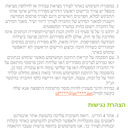
במסגרת השימוש באתר לצורך מציאת עבודה או לחילופין מציאת
מטפל יש צורך ברישום ראשוני הדורש מסירת מידע אישי אותו
תתבקש למלא, הפרטים האישיים הינם לצורך פרסום המודעה
ויועברו למאגר המידע של החברה לצורך דיוור ישיר. מאגר המידע
של החברה רשום כחוק במשרד המשפטים.
יודגש כי על פי סעיף 11 לחוק הגנת הפרטיותמסירת הנתונים אינה
מחויבת על פי חוק, אולם ללא מסירתם תיתכן פגיעה ביעילות
המודעה המפורסמת. יתרה מזאת, ללא מסירת נתונים בסיסים
המוגדרים כשדות חובה וביצוע הרישום הראשוני לא יתאפשר
שימוש באתר.
עם הסכמה על קריאת התקנון המשתמש מאשר שימוש בנתונים
ו/או במידע לצרכים מסחריים ו/או שליחת תוכן פרסומי מותאם על
ידי החברה המפעילה ו/או צד שלישי עימה היא עובדת. כמו כן,
בהסכמה על התקנון המשתמש מוותר בזאת באופן מוחלט ובלתי
חוזר על כל זכות, טענה, תביעה ו/או דרישה כלפי החברה בהקשר
הנ"ל.
במידה והינך מעוניין להיות מוסר מרשימת התפוצה אנא שלח
בקשה למייל:
et
****@av****.n
of
הצהרת נגישות
אתר 4 הורינו, רואה חשיבות עליונה בהנגשת אתר אינטרנט
לאנשים עם מוגבלויות ולאפשר לגולשים להשתמש באתר בקלות
ובנוחות.לצורך כך, אנו משתמשים בתוסף נגישות שעבר התאמה