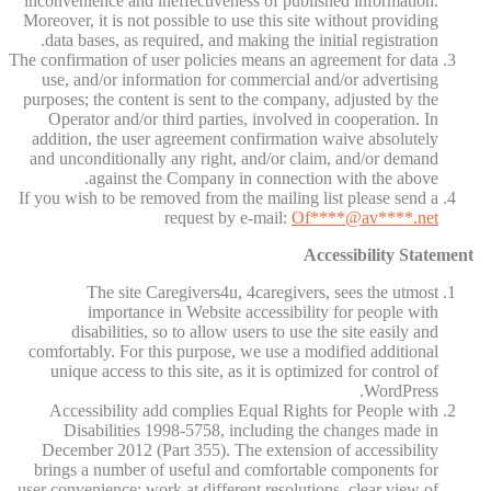
inconvenience and ineffectiveness of published information.
Moreover, it is not possible to use this site without providing
data bases, as required, and making the initial registration.
The confirmation of user policies means an agreement for data
use, and/or information for commercial and/or advertising
purposes; the content is sent to the company, adjusted by the
Operator and/or third parties, involved in cooperation. In
addition, the user agreement confirmation waive absolutely
and unconditionally any right, and/or claim, and/or demand
against the Company in connection with the above.
If you wish to be removed from the mailing list please send a
request by e-mail:
Of
****@av****.n
et
Accessibility Statement
The site Caregivers4u, 4caregivers, sees the utmost
importance in Website accessibility for people with
disabilities, so to allow users to use the site easily and
comfortably. For this purpose, we use a modified additional
unique access to this site, as it is optimized for control of
WordPress.
Accessibility add complies Equal Rights for People with
Disabilities 1998-5758, including the changes made in
December 2012 (Part 355). The extension of accessibility
brings a number of useful and comfortable components for
user convenience: work at different resolutions, clear view of