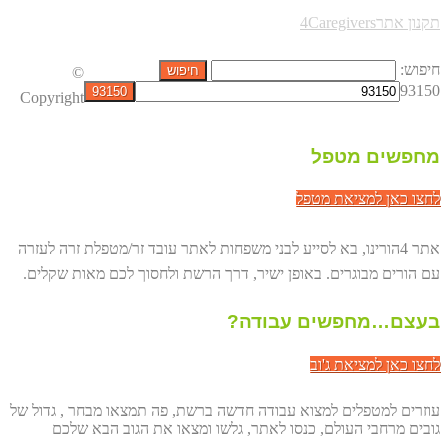
תקנון אתר4Caregivers
חיפוש:
©
93150
Copyright
מחפשים מטפל
לחצו כאן למציאת מטפל
אתר 4הורינו, בא לסייע לבני משפחות לאתר עובד זר/מטפלת זרה לעזרה
עם הורים מבוגרים. באופן ישיר, דרך הרשת ולחסוך לכם מאות שקלים.
בעצם…מחפשים עבודה?
לחצו כאן למציאת ג'וב
עוזרים למטפלים למצוא עבודה חדשה ברשת, פה תמצאו מבחר , גדול של
גובים מרחבי העולם, כנסו לאתר, גלשו ומצאו את הגוב הבא שלכם