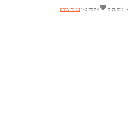
favorite
מופעל ב
אהבה
ע״י
עמית מורנו