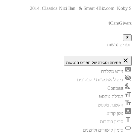
2014. Classica-Nizi Ilan | & Smart-4Biz.com -Koby S
4CareGivers
תפריט נגישות
close
פתיחה וסגירה של תפריט הנגישות
keyboard
ניווט מקלדת
visibility_off
ביטול אנימציות / הבהובים
nights_stay
Contrast
format_size
הגדלת טקסט
text_fields
הקטנת טקסט
font_download
גופן קריא
title
סימון כותרות
link
סימון קישורים ולחצנים