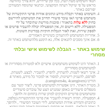
תנאי השימוש מעת לעת, בכל זמן שיידרש, ללא צורך בהודעה
מראש על פי שיקול דעתה המקצועי, ובתנאי שהנוסח המעודכן
יפורסם באתר .
השימוש באתר וקבלת מידע ונתונים אודות פרטי התקשרות של
משתמש פרטי ו/או עובד סיעודי תחייב את המשתמש להירשם
כחוק
ללא עלות
בתאגיד / סוכנות מורשת שתיבחר על ידי
המפעילה. ללא רישום זה, אין המפעילה יכולה להעביר פרטים או
לספק שירות, זאת לאור הגבלות חוקיות במדינות השונות.
אחריות המשתמש להתעדכן בשינויים האמורים.
אם אינך מסכים לתנאים אלה, נא הימנע מלהשתמש באתר זה.
שימוש באתר – הגבלה לשימוש אישי ובלתי
מסחרי
האתר הינו לשימוש משתמשים אישיים ולא למטרות מסחריות או
למשתמשים מסחריים.
אינך רשאי לשנות, להעתיק, להפיץ, להעביר, לבצע, לשעתק,
לפרסם, להעניק רישיונות, למסור או למכור כל מידע, מאתר 4
הורינו (caregivers4u, 4caregivers).
מטרת האתר, הינו אפשרות למשתמש פרטי, ליצור קשר עם
מטפלים סיעודיים באופן שמנגיש הצע של עובדים סיעודיים
ומשתמשים פרטיים הזקוקים למתן שרות בתחום זה ולהפך.
המפעילה, תהיה רשאית להעביר את פרטי ההתקשרות (טלפון,
כתובת) והמידע אודות המשתמש, לידי העובד הסיעודי , ולהיפך.
נאסר העלאת , הפצת או פרסום באמצעות האתר תוכן שהוא