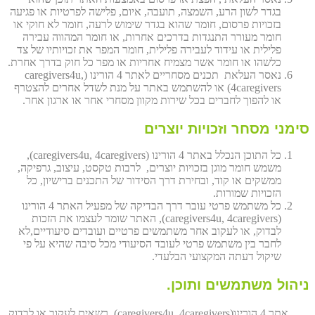
בגדר לשון הרע, השמצה, תועבה, איום, פלישה לפרטיות או פגיעה
בזכויות פרסום, חומר שהוא בגדר שימוש לרעה, חומר לא חוקי או
חומר מעורר התנגדות בדרכים אחרות, או חומר המהווה עבירה
פלילית או עידוד לעבירה פלילית, חומר המפר את זכויותיו של צד
כלשהו או חומר אשר מצמיח אחריות או מפר כל חוק בדרך אחרת.
נאסר העלאת תכנים מסחריים לאתר 4 הורינו (caregivers4u,
4caregivers) או להשתמש באתר על מנת לשדל אחרים להצטרף
או להפוך לחברים בכל שירות מקוון מסחרי אחר או ארגון אחר.
סימני מסחר וזכויות יוצרים
כל התוכן הנכלל באתר 4 הורינו (caregivers4u, 4caregivers),
משמש חומר מוגן בזכויות יוצרים, לרבות טקסט, עיצוב, גרפיקה,
ממשקים או קוד, ובחירת דרך הסידור של התכנים ברישיון, כל
הזכויות שמורות.
כל משתמש פרטי עובר דרך הבדיקה של מפעיל האתר 4 הורינו
(caregivers4u, 4caregivers), האתר שומר לעצמו את הזכות
לבדוק, או לעקוב אחר משתמשים פרטיים ועובדים סיעודיים,לא
לחבר בין משתמש פרטי לעובד הסיעודי מכל סיבה שהיא על פי
שיקול דעתה המקצועי הבלעדי.
ניהול משתמשים ותוכן.
אתר 4 הורינו(caregivers4u, 4caregivers), רשאית לעקוב או לבדוק