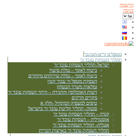
הרשמה
כניסה
מטפלים זרים-המאגר
תהליך העסקת עובד זר
ישראל-תהליך העסקת עובד זר
ביטוח לאומי – גמלת סיעוד
ביטוח לאומי – גמלת שירותים מיוחדים
העסקת מטפל זר עבור קטין
גמלאות משרד הבטחון
רשות האוכלוסין וההגירה – היתר העסקת עובד זר
מקרים חריגים
טיפים למעסיק המתחיל -חלק א
סכמה- תהליך קליטת עובד זר בישראל
קנדה – תהליך העסקת עובד זר
אוסטרליה – העסקת עובד זר
אנגליה- תהליך העסקת עובד זר
תהליך העסקת עובד זר בארצות הברית
זכויות עובדים זרים