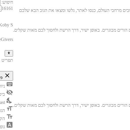
חיפוש:
16161
בים מרחבי העולם, כנסו לאתר, גלשו ומצאו את הגוב הבא שלכם
Koby S
eGivers
תפריט נ
close
פת
keyboard
ניו
visibility_off
ביט
nights_stay
ast
format_size
הגד
text_fields
הק
font_download
גופ