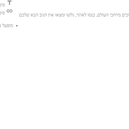
title
סימ
link
סימ
בים מרחבי העולם, כנסו לאתר, גלשו ומצאו את הגוב הבא שלכם
מופעל 