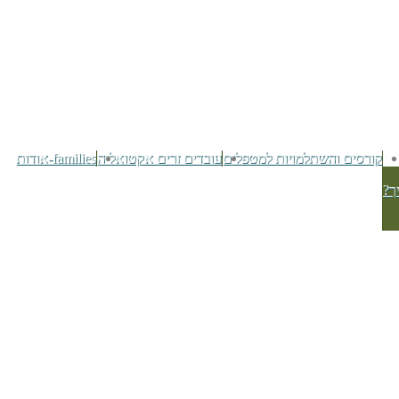
קורסים והשתלמויות למטפלים
עובדים זרים אקטואליה
families-אודות
ך?