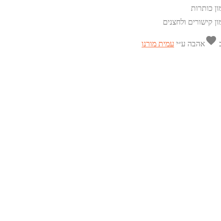
ון כותרות
ון קישורים ולחצנים
favorite
ב
אהבה
ע״י
עמית מורנו