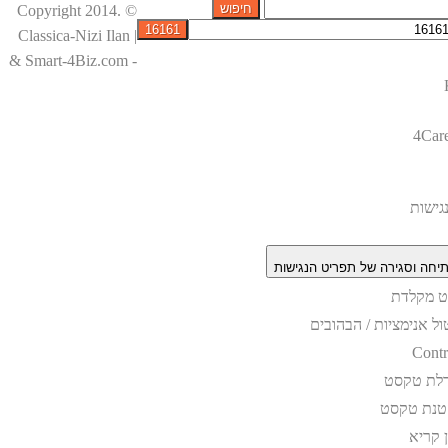
© Copyright 2014.
Classica-Nizi Ilan |
& Smart-4Biz.com -
4Car
גישות
יחה וסגירה של תפריט הנגישות
וט מקלדת
ול אנימציות / הבהובים
Contr
לת טקסט
טנת טקסט
ן קריא