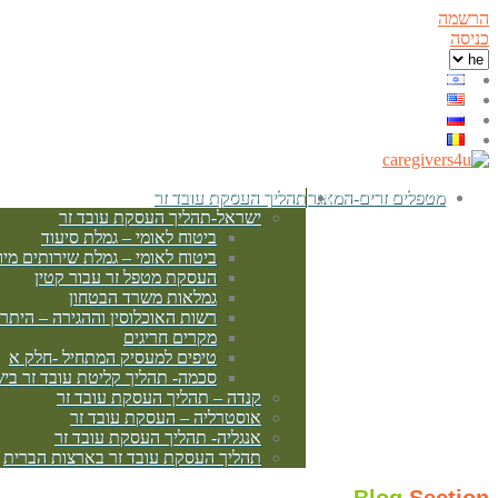
הרשמה
כניסה
מטפלים זרים-המאגר
תהליך העסקת עובד זר
ישראל-תהליך העסקת עובד זר
ביטוח לאומי – גמלת סיעוד
ביטוח לאומי – גמלת שירותים מיו
העסקת מטפל זר עבור קטין
גמלאות משרד הבטחון
רשות האוכלוסין וההגירה – היתר
מקרים חריגים
טיפים למעסיק המתחיל -חלק א
סכמה- תהליך קליטת עובד זר בי
קנדה – תהליך העסקת עובד זר
אוסטרליה – העסקת עובד זר
אנגליה- תהליך העסקת עובד זר
תהליך העסקת עובד זר בארצות הברית