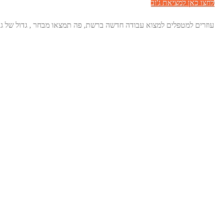
לחצו כאן למציאת ג'וב
עוזרים למטפלים למצוא עבודה חדשה ברשת, פה תמצאו מבחר , גדול של גו