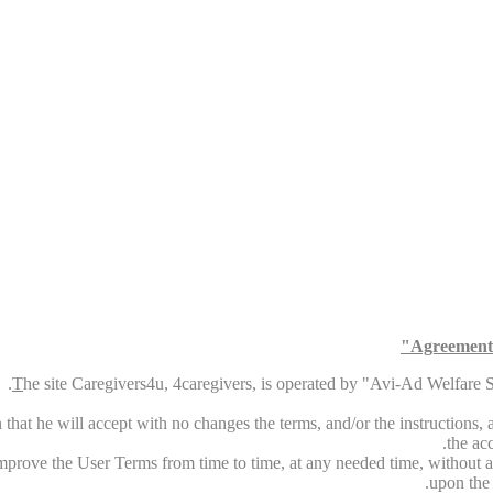
Agreement 
T
he site Caregivers4u, 4caregivers, is operated by "Avi-Ad Welfare Ser
that he will accept with no changes the terms, and/or the instructions, an
the ac
 improve the User Terms from time to time, at any needed time, without a
upon the 