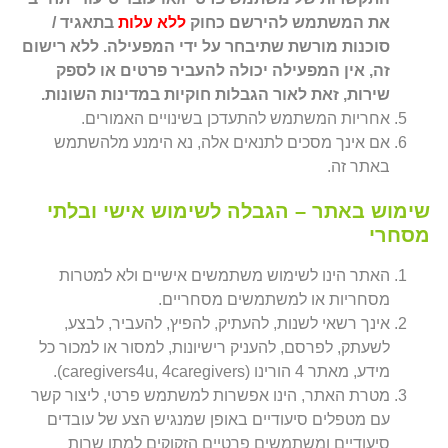
את המשתמש להירשם כחוק
ללא עלות
בתאגיד /
סוכנות מורשת שתיבחר על ידי המפעילה. ללא רישום
זה, אין המפעילה יכולה להעביר פרטים או לספק
שירות, זאת לאור הגבלות חוקיות במדינות השונות.
אחריות המשתמש להתעדכן בשינויים האמורים.
אם אינך מסכים לתנאים אלה, נא הימנע מלהשתמש
באתר זה.
שימוש באתר – הגבלה לשימוש אישי ובלתי
מסחרי
האתר הינו לשימוש משתמשים אישיים ולא למטרות
מסחריות או למשתמשים מסחריים.
אינך רשאי לשנות, להעתיק, להפיץ, להעביר, לבצע,
לשעתק, לפרסם, להעניק רישיונות, למסור או למכור כל
מידע, מאתר 4 הורינו (caregivers4u, 4caregivers).
מטרת האתר, הינו אפשרות למשתמש פרטי, ליצור קשר
עם מטפלים סיעודיים באופן שמנגיש הצע של עובדים
סיעודיים ומשתמשים פרטיים הזקוקים למתן שרות