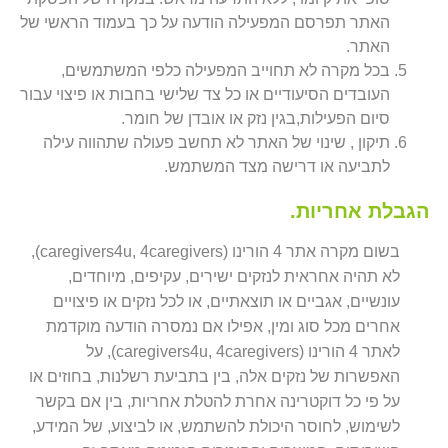
האתר תפרסם המפעילה הודעה על כך בעמוד הראשי של
האתר.
בכל מקרה לא תחוייב המפעילה כלפי המשתמשים,
העובדים הסיעודיים או כל צד שלישי בחבות או פיצוי עבור
סיום הפעילות,בגין נזק או אובדן של חומר.
תיקון , שינוי של האתר לא תחשב פעולה שתהווה עילה
לתביעה או דרישה מצד המשתמש.
הגבלת אחריות.
בשום מקרה אתר 4 הורינו (caregivers4u, 4caregivers),
לא תהיה אחראית לנזקים ישירים, עקיפים, מיוחדים,
עונשיים, אגביים או תוצאתיים, או לכל נזקים או פיצויים
אחרים מכל סוג ומין, אפילו אם נמסרה הודעה מוקדמת
לאתר 4 הורינו (caregivers4u, 4caregivers), על
האפשרות של נזקים אלה, בין בתביעת רשלנות, בחוזים או
על פי כל דוקטרינה אחרת להטלת אחריות, בין אם בקשר
לשימוש, לחוסר היכולת להשתמש, או לביצוע, של המידע,