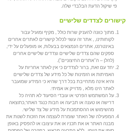
פי שיקול הדעת הבלבדי שלה.
קישורים לצדדים שלישיים
מתוך כוונה להעניק שרות כולל , מקיף ומועיל עבור
לקוחותינו, , אתר זה עשוי לכלול קישורים לאתרים אחרים
באינטרנט, אתרים הנמצאים בבעלות, או מופעלים על ידי,
ספקים שהם צדדים שלישיים וצדדים שלישיים אחרים
(להלן – ה"אתרים החיצוניים").
יחד עם זאת, ברור לצדדים כי אין לאתר אחריות על
האמיתות או הזמינות של כל מידע של צדדים שלישיים
והיא אינה מתחייבת בכל דרך שהיא כי המידע שמועבר
לאתר הינו מלא , מדוייק או אמיתי.
על המשתמש הפרטי או עובדי הסיעוד לא תהיה כל
דרישה או טענה או תביעה או חבות כנגד האתר,כתוצאה
מהשימוש או ההסתמכות על מידע של צד שלישי.
המפעילה של האתר שומרת לעצמה את הזכות לשנות את
מבנה האתר או את תכניו או את עיצובו או להפסיק באופן
סופי את קיומו , ללא התרעה מראש. במקרה של הפסקת