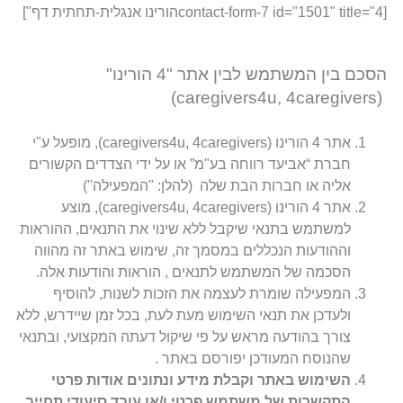
[contact-form-7 id="1501" title="4הורינו אנגלית-תחתית דף"]
הסכם בין המשתמש לבין אתר "4 הורינו"
(caregivers4u, 4caregivers)
אתר 4 הורינו (caregivers4u, 4caregivers), מופעל ע"י
חברת “אביעד רווחה בע"מ” או על ידי הצדדים הקשורים
אליה או חברות הבת שלה (להלן: "המפעילה")
אתר 4 הורינו (caregivers4u, 4caregivers), מוצע
למשתמש בתנאי שיקבל ללא שינוי את התנאים, ההוראות
וההודעות הנכללים במסמך זה, שימוש באתר זה מהווה
הסכמה של המשתמש לתנאים , הוראות והודעות אלה.
המפעילה שומרת לעצמה את הזכות לשנות, להוסיף
ולעדכן את תנאי השימוש מעת לעת, בכל זמן שיידרש, ללא
צורך בהודעה מראש על פי שיקול דעתה המקצועי, ובתנאי
שהנוסח המעודכן יפורסם באתר .
השימוש באתר וקבלת מידע ונתונים אודות פרטי
התקשרות של משתמש פרטי ו/או עובד סיעודי תחייב