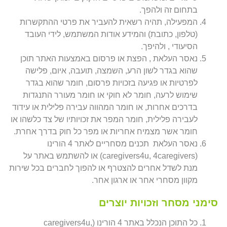
בתחום זה ולהפך.
המפעילה, תהיה רשאית להעביר את פרטי ההתקשרות
(טלפון, כתובת) והמידע אודות המשתמש, לידי העובד
הסיעודי , ולהיפך.
נאסר העלאת , הפצת או פרסום באמצעות האתר תוכן
שהוא בגדר לשון הרע, השמצה, תועבה, איום, פלישה
לפרטיות או פגיעה בזכויות פרסום, חומר שהוא בגדר
שימוש לרעה, חומר לא חוקי או חומר מעורר התנגדות
בדרכים אחרות, או חומר המהווה עבירה פלילית או עידוד
לעבירה פלילית, חומר המפר את זכויותיו של צד כלשהו או
חומר אשר מצמיח אחריות או מפר כל חוק בדרך אחרת.
נאסר העלאת תכנים מסחריים לאתר 4 הורינו
(caregivers4u, 4caregivers) או להשתמש באתר על
מנת לשדל אחרים להצטרף או להפוך לחברים בכל שירות
מקוון מסחרי אחר או ארגון אחר.
סימני מסחר וזכויות יוצרים
כל התוכן הנכלל באתר 4 הורינו (caregivers4u,