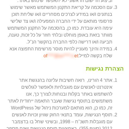
וביצוע הרישום הראשוני לא יתאפשר שימוש באתר.
עם הסכמה על קריאת התקנון המשתמש מאשר שימוש
בנתונים ו/או במידע לצרכים מסחריים ו/או שליחת תוכן
פרסומי מותאם על ידי החברה המפעילה ו/או צד שלישי
עימה היא עובדת. כמו כן, בהסכמה על התקנון המשתמש
מוותר בזאת באופן מוחלט ובלתי חוזר על כל זכות, טענה,
תביעה ו/או דרישה כלפי החברה בהקשר הנ"ל.
במידה והינך מעוניין להיות מוסר מרשימת התפוצה אנא
שלח בקשה למייל:
et
****@av****.n
of
הצהרת נגישות
אתר 4 הורינו, רואה חשיבות עליונה בהנגשת אתר
אינטרנט לאנשים עם מוגבלויות ולאפשר לגולשים
להשתמש באתר בקלות ובנוחות.לצורך כך, אנו
משתמשים בתוסף נגישות שעבר התאמה ייחודית לאתר
זה, כמו כן, הוא מותאם למערכות ניהול של WordPress
תוסף הנגישות, עומד בתנאי החוק שוויון זכויות לאנשים
עם מוגבלות תשנ"ח – 1998, ובשינוי שחל בו בדצמבר
2012 (סעיף 355). באמצעות תוסף הנגישות ישנם מספר