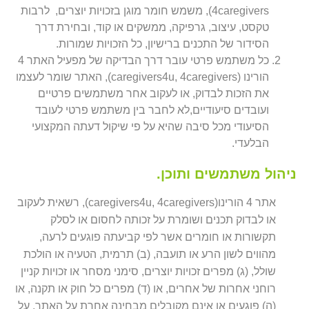
4caregivers), משמש חומר מוגן בזכויות יוצרים, לרבות
טקסט, עיצוב, גרפיקה, ממשקים או קוד, ובחירת דרך
הסידור של התכנים ברישיון, כל הזכויות שמורות.
כל משתמש פרטי עובר דרך הבדיקה של מפעיל האתר 4
הורינו (caregivers4u, 4caregivers), האתר שומר לעצמו
את הזכות לבדוק, או לעקוב אחר משתמשים פרטיים
ועובדים סיעודיים,לא לחבר בין משתמש פרטי לעובד
הסיעודי מכל סיבה שהיא על פי שיקול דעתה המקצועי
הבלעדי.
ניהול משתמשים ותוכן.
אתר 4 הורינו(caregivers4u, 4caregivers), רשאית לעקוב
או לבדוק תכנים ושומרת על זכותה לחסום או לסלק
תקשורות או חומרים אשר לפי קביעתה פוגעים לרעה,
מהווים לשון הרע או תועבה, (ב) תרמית, הטעיה או הולכת
שולל, (ג) מפרים זכויות יוצרים, סימני מסחר או זכויות קניין
רוחני אחרות של אחרים, או (ד) מפרים כל חוק או תקנה, או
(ה) פוגעים או אינם מקובלים מבחינה אחרת על האתר, על