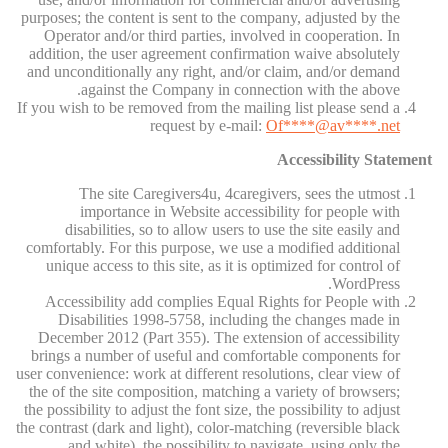
purposes; the content is sent to the company, adjusted by the
Operator and/or third parties, involved in cooperation. In
addition, the user agreement confirmation waive absolutely
and unconditionally any right, and/or claim, and/or demand
against the Company in connection with the above.
If you wish to be removed from the mailing list please send a
request by e-mail:
Of
****@av****.n
et
Accessibility Statement
The site Caregivers4u, 4caregivers, sees the utmost
importance in Website accessibility for people with
disabilities, so to allow users to use the site easily and
comfortably. For this purpose, we use a modified additional
unique access to this site, as it is optimized for control of
WordPress.
Accessibility add complies Equal Rights for People with
Disabilities 1998-5758, including the changes made in
December 2012 (Part 355). The extension of accessibility
brings a number of useful and comfortable components for
user convenience: work at different resolutions, clear view of
the of the site composition, matching a variety of browsers;
the possibility to adjust the font size, the possibility to adjust
the contrast (dark and light), color-matching (reversible black
and white), the possibility to navigate, using only the