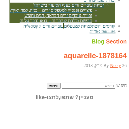
זכויות עובדים זרים בענף הסיעוד בישראל
פיצויים ופנסיה למטפלים זרים – כמה, למה ואיך?
זכויות עובדים זרים הבראה, חגים וחופש
חופשת מולדת לעובד זר – בואו נדבר על זה
קורסים והשתלמויות למטפלים
עובדים זרים אקטואליה
families-אודות
Blog
Section
aquarelle-1878164
26 מרץ, 2018
Neely
By
חיפוש
חיפוש
מעניין? שתפו,לחצו-like