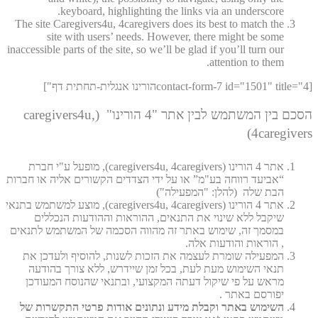
keyboard, highlighting the links via an underscore.
The site Caregivers4u, 4caregivers does its best to match the
site with users’ needs. However, there might be some
inaccessible parts of the site, so we’ll be glad if you’ll turn our
attention to them.
[contact-form-7 id="1501" title="4הורינו אנגלית-תחתית דף"]
הסכם בין המשתמש לבין אתר "4 הורינו" (caregivers4u,
4caregivers)
אתר 4 הורינו (caregivers4u, 4caregivers), מופעל ע"י חברת
“אביעד רווחה בע"מ” או על ידי הצדדים הקשורים אליה או חברות
הבת שלה (להלן: "המפעילה")
אתר 4 הורינו (caregivers4u, 4caregivers), מוצע למשתמש בתנאי
שיקבל ללא שינוי את התנאים, ההוראות וההודעות הנכללים
במסמך זה, שימוש באתר זה מהווה הסכמה של המשתמש לתנאים
, הוראות והודעות אלה.
המפעילה שומרת לעצמה את הזכות לשנות, להוסיף ולעדכן את
תנאי השימוש מעת לעת, בכל זמן שיידרש, ללא צורך בהודעה
מראש על פי שיקול דעתה המקצועי, ובתנאי שהנוסח המעודכן
יפורסם באתר .
השימוש באתר וקבלת מידע ונתונים אודות פרטי התקשרות של