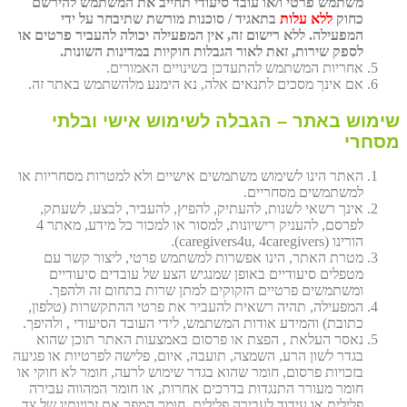
משתמש פרטי ו/או עובד סיעודי תחייב את המשתמש להירשם
כחוק
ללא עלות
בתאגיד / סוכנות מורשת שתיבחר על ידי
המפעילה. ללא רישום זה, אין המפעילה יכולה להעביר פרטים או
לספק שירות, זאת לאור הגבלות חוקיות במדינות השונות.
אחריות המשתמש להתעדכן בשינויים האמורים.
אם אינך מסכים לתנאים אלה, נא הימנע מלהשתמש באתר זה.
שימוש באתר – הגבלה לשימוש אישי ובלתי
מסחרי
האתר הינו לשימוש משתמשים אישיים ולא למטרות מסחריות או
למשתמשים מסחריים.
אינך רשאי לשנות, להעתיק, להפיץ, להעביר, לבצע, לשעתק,
לפרסם, להעניק רישיונות, למסור או למכור כל מידע, מאתר 4
הורינו (caregivers4u, 4caregivers).
מטרת האתר, הינו אפשרות למשתמש פרטי, ליצור קשר עם
מטפלים סיעודיים באופן שמנגיש הצע של עובדים סיעודיים
ומשתמשים פרטיים הזקוקים למתן שרות בתחום זה ולהפך.
המפעילה, תהיה רשאית להעביר את פרטי ההתקשרות (טלפון,
כתובת) והמידע אודות המשתמש, לידי העובד הסיעודי , ולהיפך.
נאסר העלאת , הפצת או פרסום באמצעות האתר תוכן שהוא
בגדר לשון הרע, השמצה, תועבה, איום, פלישה לפרטיות או פגיעה
בזכויות פרסום, חומר שהוא בגדר שימוש לרעה, חומר לא חוקי או
חומר מעורר התנגדות בדרכים אחרות, או חומר המהווה עבירה
פלילית או עידוד לעבירה פלילית, חומר המפר את זכויותיו של צד