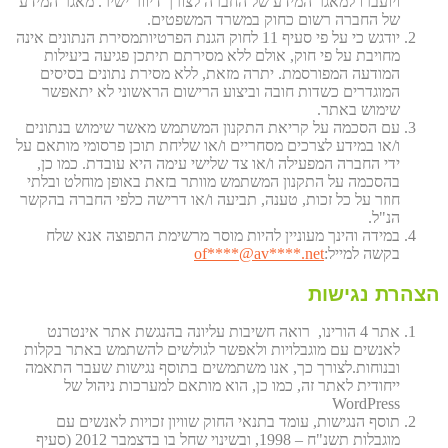
ויועברו למאגר המידע של החברה לצורך דיוור ישיר. מאגר המידע
של החברה רשום כחוק במשרד המשפטים.
יודגש כי על פי סעיף 11 לחוק הגנת הפרטיותמסירת הנתונים אינה
מחויבת על פי חוק, אולם ללא מסירתם תיתכן פגיעה ביעילות
המודעה המפורסמת. יתרה מזאת, ללא מסירת נתונים בסיסים
המוגדרים כשדות חובה וביצוע הרישום הראשוני לא יתאפשר
שימוש באתר.
עם הסכמה על קריאת התקנון המשתמש מאשר שימוש בנתונים
ו/או במידע לצרכים מסחריים ו/או שליחת תוכן פרסומי מותאם על
ידי החברה המפעילה ו/או צד שלישי עימה היא עובדת. כמו כן,
בהסכמה על התקנון המשתמש מוותר בזאת באופן מוחלט ובלתי
חוזר על כל זכות, טענה, תביעה ו/או דרישה כלפי החברה בהקשר
הנ"ל.
במידה והינך מעוניין להיות מוסר מרשימת התפוצה אנא שלח
בקשה למייל:
et
****@av****.n
of
הצהרת נגישות
אתר 4 הורינו, רואה חשיבות עליונה בהנגשת אתר אינטרנט
לאנשים עם מוגבלויות ולאפשר לגולשים להשתמש באתר בקלות
ובנוחות.לצורך כך, אנו משתמשים בתוסף נגישות שעבר התאמה
ייחודית לאתר זה, כמו כן, הוא מותאם למערכות ניהול של
WordPress
תוסף הנגישות, עומד בתנאי החוק שוויון זכויות לאנשים עם
מוגבלות תשנ"ח – 1998, ובשינוי שחל בו בדצמבר 2012 (סעיף