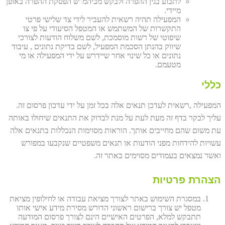
לתבוע בגין ההפרה ולבקש מביהמ"ש הפסקת ההפרה באופן
מיידי.
המפעילה תהיה רשאית להעביר לידי צד שלישי פרטי
התקשרות של המשתמש או המטפל הסיעודי על פי צו
שיפוטי של רשות מוסמכת, לשם משלוח הודעות לצורכי
שיווק בהנתן הסכמת המפעיל, לשם בדיקת נתונים , עיבוד
נתונים או כל שינוי אחר שיידרש על ידי המפעילה או מי
מטעמם.
כללי
המפעילה ,רשאית לעדכן תנאים אלה בכל זמן על ידי עדכון פרסום זה.
עליך לבקר בדף זה מעת לעת על מנת לבדוק את התנאים שיחולו באותה
עת משום שהם מחייבים אותך. הוראות מסוימות הנכללות בתנאים אלה
עשויות להידחות מפני הודעות או תנאים משפטיים שנקבעו במפורש
ואשר נמצאים בעמודים מסוימים באתר זה.
הצהרת פרטיות
במסגרת השימוש באתר לצורך מציאת עבודה או לחילופין מציאת
מטפל יש צורך ברישום ראשוני הדורש מסירת מידע אישי אותו
תתבקש למלא, הפרטים האישיים הינם לצורך פרסום המודעה