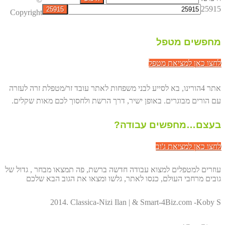
25915
Copyright
מחפשים מטפל
לחצו כאן למציאת מטפל
אתר 4הורינו, בא לסייע לבני משפחות לאתר עובד זר/מטפלת זרה לעזרה
עם הורים מבוגרים. באופן ישיר, דרך הרשת ולחסוך לכם מאות שקלים.
בעצם…מחפשים עבודה?
לחצו כאן למציאת ג'וב
עוזרים למטפלים למצוא עבודה חדשה ברשת, פה תמצאו מבחר , גדול של
גובים מרחבי העולם, כנסו לאתר, גלשו ומצאו את הגוב הבא שלכם
2014. Classica-Nizi Ilan | & Smart-4Biz.com -Koby S