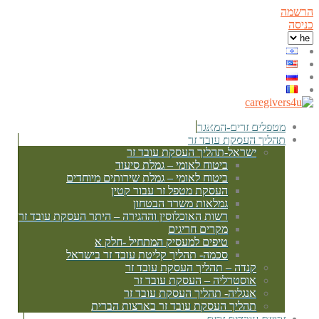
הרשמה
כניסה
מטפלים זרים-המאגר
תהליך העסקת עובד זר
ישראל-תהליך העסקת עובד זר
ביטוח לאומי – גמלת סיעוד
ביטוח לאומי – גמלת שירותים מיוחדים
העסקת מטפל זר עבור קטין
גמלאות משרד הבטחון
רשות האוכלוסין וההגירה – היתר העסקת עובד זר
מקרים חריגים
טיפים למעסיק המתחיל -חלק א
סכמה- תהליך קליטת עובד זר בישראל
קנדה – תהליך העסקת עובד זר
אוסטרליה – העסקת עובד זר
אנגליה- תהליך העסקת עובד זר
תהליך העסקת עובד זר בארצות הברית
זכויות עובדים זרים