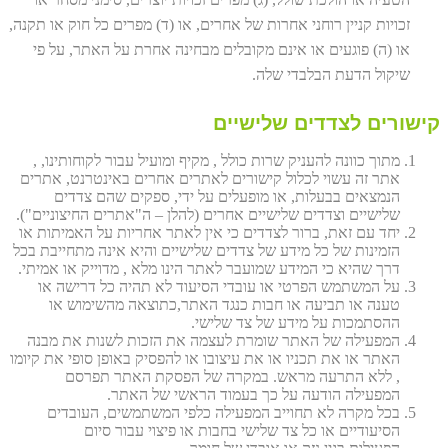
זכויות קניין רוחני אחרות של אחרים, או (ד) מפרים כל חוק או תקנה,
או (ה) פוגעים או אינם מקובלים מבחינה אחרת על האתר, על פי
שיקול הדעת הבלבדי שלה.
קישורים לצדדים שלישיים
מתוך כוונה להעניק שרות כולל , מקיף ומועיל עבור לקוחותינו, ,
אתר זה עשוי לכלול קישורים לאתרים אחרים באינטרנט, אתרים
הנמצאים בבעלות, או מופעלים על ידי, ספקים שהם צדדים
שלישיים וצדדים שלישיים אחרים (להלן – ה"אתרים החיצוניים").
יחד עם זאת, ברור לצדדים כי אין לאתר אחריות על האמיתות או
הזמינות של כל מידע של צדדים שלישיים והיא אינה מתחייבת בכל
דרך שהיא כי המידע שמועבר לאתר הינו מלא , מדוייק או אמיתי.
על המשתמש הפרטי או עובדי הסיעוד לא תהיה כל דרישה או
טענה או תביעה או חבות כנגד האתר,כתוצאה מהשימוש או
ההסתמכות על מידע של צד שלישי.
המפעילה של האתר שומרת לעצמה את הזכות לשנות את מבנה
האתר או את תכניו או את עיצובו או להפסיק באופן סופי את קיומו
, ללא התרעה מראש. במקרה של הפסקת האתר תפרסם
המפעילה הודעה על כך בעמוד הראשי של האתר.
בכל מקרה לא תחוייב המפעילה כלפי המשתמשים, העובדים
הסיעודיים או כל צד שלישי בחבות או פיצוי עבור סיום