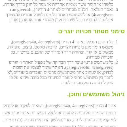
כלשהו או חומר אשר מצמיח אחריות או מפר כל חוק בדרך אחרת.
נאסר העלאת תכנים מסחריים לאתר 4 הורינו (caregivers4u,
4caregivers) או להשתמש באתר על מנת לשדל אחרים להצטרף
או להפוך לחברים בכל שירות מקוון מסחרי אחר או ארגון אחר.
סימני מסחר וזכויות יוצרים
כל התוכן הנכלל באתר 4 הורינו (caregivers4u, 4caregivers),
משמש חומר מוגן בזכויות יוצרים, לרבות טקסט, עיצוב, גרפיקה,
ממשקים או קוד, ובחירת דרך הסידור של התכנים ברישיון, כל
הזכויות שמורות.
כל משתמש פרטי עובר דרך הבדיקה של מפעיל האתר 4 הורינו
(caregivers4u, 4caregivers), האתר שומר לעצמו את הזכות
לבדוק, או לעקוב אחר משתמשים פרטיים ועובדים סיעודיים,לא
לחבר בין משתמש פרטי לעובד הסיעודי מכל סיבה שהיא על פי
שיקול דעתה המקצועי הבלעדי.
ניהול משתמשים ותוכן.
אתר 4 הורינו(caregivers4u, 4caregivers), רשאית לעקוב או לבדוק
תכנים ושומרת על זכותה לחסום או לסלק תקשורות או חומרים אשר
לפי קביעתה פוגעים לרעה, מהווים לשון הרע או תועבה, (ב) תרמית,
הטעיה או הולכת שולל, (ג) מפרים זכויות יוצרים, סימני מסחר או