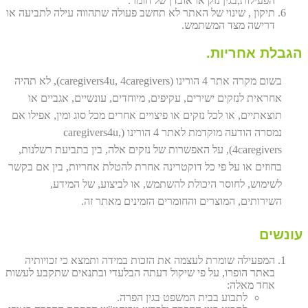
הפעילות,בגין נזק או אובדן של חומר.
תיקון , שינוי של האתר לא תחשב פעולה שתהווה עילה לתביעה או
דרישה מצד המשתמש.
הגבלת אחריות.
בשום מקרה אתר 4 הורינו (caregivers4u, 4caregivers), לא תהיה
אחראית לנזקים ישירים, עקיפים, מיוחדים, עונשיים, אגביים או
תוצאתיים, או לכל נזקים או פיצויים אחרים מכל סוג ומין, אפילו אם
נמסרה הודעה מוקדמת לאתר 4 הורינו (caregivers4u,
4caregivers), על האפשרות של נזקים אלה, בין בתביעת רשלנות,
בחוזים או על פי כל דוקטרינה אחרת להטלת אחריות, בין אם בקשר
לשימוש, לחוסר היכולת להשתמש, או לביצוע, של המידע,
השירותים, המוצרים והחומרים הזמינים מאתר זה.
עונשים
המפעילה שומרת לעצמה את הזכות במידה ותמצא כי זכויותיה
באתר הופרו, על פי שיקול דעתה הבלעדי ובתנאים שתקבע לעשות
אחד מאלה:
לתבוע בבית המשפט בגין הפרה.