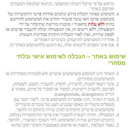
מראש על פי שיקול דעתה המקצועי, ובתנאי שהנוסח המעודכן
יפורסם באתר .
השימוש באתר וקבלת מידע ונתונים אודות פרטי התקשרות של
משתמש פרטי ו/או עובד סיעודי תחייב את המשתמש להירשם
כחוק
ללא עלות
בתאגיד / סוכנות מורשת שתיבחר על ידי
המפעילה. ללא רישום זה, אין המפעילה יכולה להעביר פרטים או
לספק שירות, זאת לאור הגבלות חוקיות במדינות השונות.
אחריות המשתמש להתעדכן בשינויים האמורים.
אם אינך מסכים לתנאים אלה, נא הימנע מלהשתמש באתר זה.
שימוש באתר – הגבלה לשימוש אישי ובלתי
מסחרי
האתר הינו לשימוש משתמשים אישיים ולא למטרות מסחריות או
למשתמשים מסחריים.
אינך רשאי לשנות, להעתיק, להפיץ, להעביר, לבצע, לשעתק,
לפרסם, להעניק רישיונות, למסור או למכור כל מידע, מאתר 4
הורינו (caregivers4u, 4caregivers).
מטרת האתר, הינו אפשרות למשתמש פרטי, ליצור קשר עם
מטפלים סיעודיים באופן שמנגיש הצע של עובדים סיעודיים
ומשתמשים פרטיים הזקוקים למתן שרות בתחום זה ולהפך.
המפעילה, תהיה רשאית להעביר את פרטי ההתקשרות (טלפון,
כתובת) והמידע אודות המשתמש, לידי העובד הסיעודי , ולהיפך.
נאסר העלאת , הפצת או פרסום באמצעות האתר תוכן שהוא