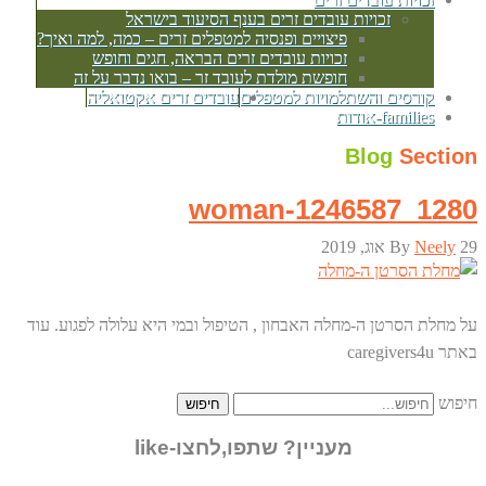
זכויות עובדים זרים בענף הסיעוד בישראל
פיצויים ופנסיה למטפלים זרים – כמה, למה ואיך?
זכויות עובדים זרים הבראה, חגים וחופש
חופשת מולדת לעובד זר – בואו נדבר על זה
קורסים והשתלמויות למטפלים
עובדים זרים אקטואליה
families-אודות
Blog
Section
woman-1246587_1280
29 אוג, 2019
Neely
By
על מחלת הסרטן ה-מחלה האבחון , הטיפול ובמי היא עלולה לפגוע. עוד
באתר caregivers4u
חיפוש
חיפוש
מעניין? שתפו,לחצו-like