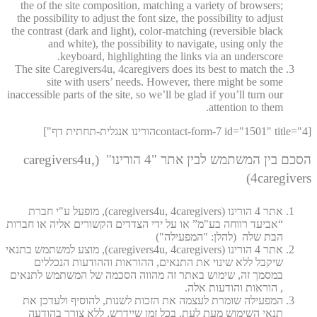
the of the site composition, matching a variety of browsers;
the possibility to adjust the font size, the possibility to adjust
the contrast (dark and light), color-matching (reversible black
and white), the possibility to navigate, using only the
keyboard, highlighting the links via an underscore.
The site Caregivers4u, 4caregivers does its best to match the
site with users’ needs. However, there might be some
inaccessible parts of the site, so we’ll be glad if you’ll turn our
attention to them.
[contact-form-7 id="1501" title="4הורינו אנגלית-תחתית דף"]
הסכם בין המשתמש לבין אתר "4 הורינו" (caregivers4u,
4caregivers)
אתר 4 הורינו (caregivers4u, 4caregivers), מופעל ע"י חברת
“אביעד רווחה בע"מ” או על ידי הצדדים הקשורים אליה או חברות
הבת שלה (להלן: "המפעילה")
אתר 4 הורינו (caregivers4u, 4caregivers), מוצע למשתמש בתנאי
שיקבל ללא שינוי את התנאים, ההוראות וההודעות הנכללים
במסמך זה, שימוש באתר זה מהווה הסכמה של המשתמש לתנאים
, הוראות והודעות אלה.
המפעילה שומרת לעצמה את הזכות לשנות, להוסיף ולעדכן את
תנאי השימוש מעת לעת, בכל זמן שיידרש, ללא צורך בהודעה