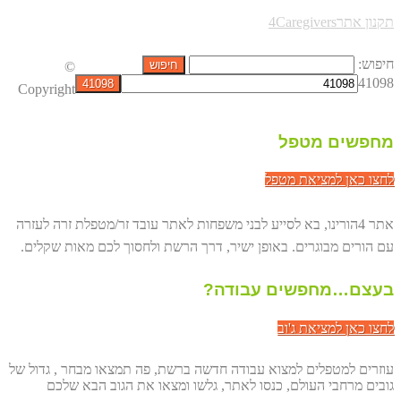
תקנון אתר4Caregivers
חיפוש:
©
41098
Copyright
מחפשים מטפל
לחצו כאן למציאת מטפל
אתר 4הורינו, בא לסייע לבני משפחות לאתר עובד זר/מטפלת זרה לעזרה
עם הורים מבוגרים. באופן ישיר, דרך הרשת ולחסוך לכם מאות שקלים.
בעצם…מחפשים עבודה?
לחצו כאן למציאת ג'וב
עוזרים למטפלים למצוא עבודה חדשה ברשת, פה תמצאו מבחר , גדול של
גובים מרחבי העולם, כנסו לאתר, גלשו ומצאו את הגוב הבא שלכם