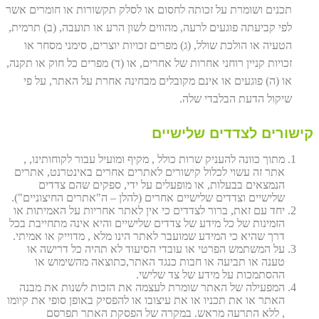
תכנים ושומרת על זכותה לחסום או לסלק תקשורות או חומרים אשר
לפי קביעתה פוגעים לרעה, מהווים לשון הרע או תועבה, (ב) תרמית,
הטעיה או הולכת שולל, (ג) מפרים זכויות יוצרים, סימני מסחר או
זכויות קניין רוחני אחרות של אחרים, או (ד) מפרים כל חוק או תקנה,
או (ה) פוגעים או אינם מקובלים מבחינה אחרת על האתר, על פי
שיקול הדעת הבלבדי שלה.
קישורים לצדדים שלישיים
מתוך כוונה להעניק שרות כולל , מקיף ומועיל עבור לקוחותינו, ,
אתר זה עשוי לכלול קישורים לאתרים אחרים באינטרנט, אתרים
הנמצאים בבעלות, או מופעלים על ידי, ספקים שהם צדדים
שלישיים וצדדים שלישיים אחרים (להלן – ה"אתרים החיצוניים").
יחד עם זאת, ברור לצדדים כי אין לאתר אחריות על האמיתות או
הזמינות של כל מידע של צדדים שלישיים והיא אינה מתחייבת בכל
דרך שהיא כי המידע שמועבר לאתר הינו מלא , מדוייק או אמיתי.
על המשתמש הפרטי או עובדי הסיעוד לא תהיה כל דרישה או
טענה או תביעה או חבות כנגד האתר,כתוצאה מהשימוש או
ההסתמכות על מידע של צד שלישי.
המפעילה של האתר שומרת לעצמה את הזכות לשנות את מבנה
האתר או את תכניו או את עיצובו או להפסיק באופן סופי את קיומו
, ללא התרעה מראש. במקרה של הפסקת האתר תפרסם