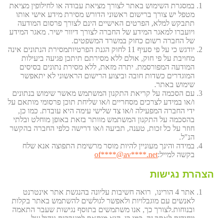
במסגרת השימוש באתר לצורך מציאת עבודה או לחילופין מציאת
מטפל יש צורך ברישום ראשוני הדורש מסירת מידע אישי אותו
תתבקש למלא, הפרטים האישיים הינם לצורך פרסום המודעה
ויועברו למאגר המידע של החברה לצורך דיוור ישיר. מאגר המידע
של החברה רשום כחוק במשרד המשפטים.
יודגש כי על פי סעיף 11 לחוק הגנת הפרטיותמסירת הנתונים אינה
מחויבת על פי חוק, אולם ללא מסירתם תיתכן פגיעה ביעילות
המודעה המפורסמת. יתרה מזאת, ללא מסירת נתונים בסיסים
המוגדרים כשדות חובה וביצוע הרישום הראשוני לא יתאפשר
שימוש באתר.
עם הסכמה על קריאת התקנון המשתמש מאשר שימוש בנתונים
ו/או במידע לצרכים מסחריים ו/או שליחת תוכן פרסומי מותאם על
ידי החברה המפעילה ו/או צד שלישי עימה היא עובדת. כמו כן,
בהסכמה על התקנון המשתמש מוותר בזאת באופן מוחלט ובלתי
חוזר על כל זכות, טענה, תביעה ו/או דרישה כלפי החברה בהקשר
הנ"ל.
במידה והינך מעוניין להיות מוסר מרשימת התפוצה אנא שלח
בקשה למייל:
et
****@av****.n
of
הצהרת נגישות
אתר 4 הורינו, רואה חשיבות עליונה בהנגשת אתר אינטרנט
לאנשים עם מוגבלויות ולאפשר לגולשים להשתמש באתר בקלות
ובנוחות.לצורך כך, אנו משתמשים בתוסף נגישות שעבר התאמה