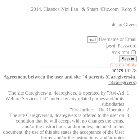
2014. Classica-Nizi Ilan | & Smart-4Biz.com -Koby S
4CareGivers
Username or Email
Password
זכור אותי
Sign in
שחזור סיסמה?
10278
Agreement between the user and site "4 parents (Caregivers4u,
4caregivers)"
T
he site Caregivers4u, 4caregivers, is operated by "Avi-Ad
Welfare Services Ltd" and/or by any related parties and/or its
subsidiaries.
For further: “The Operator”.
The site Caregivers4u, 4caregivers is offered to the user on
condition that he will accept with no changes the terms,
and/or the instructions, and/or notes, included in this
document, the use of this site states the acceptance of the User
Terms, and/or the Instructions, and/or notes.