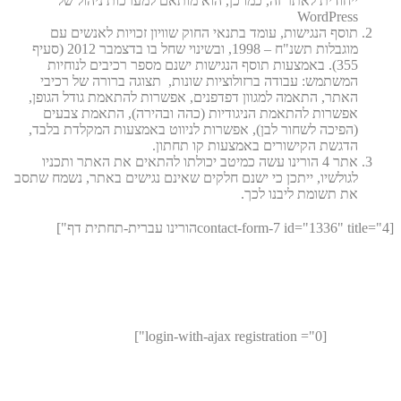
ייחודית לאתר זה, כמו כן, הוא מותאם למערכות ניהול של
WordPress
תוסף הנגישות, עומד בתנאי החוק שוויון זכויות לאנשים עם
מוגבלות תשנ"ח – 1998, ובשינוי שחל בו בדצמבר 2012 (סעיף
355). באמצעות תוסף הנגישות ישנם מספר רכיבים לנוחיות
המשתמש: עבודה ברזולוציות שונות, תצוגה ברורה של רכיבי
האתר, התאמה למגוון דפדפנים, אפשרות להתאמת גודל הגופן,
אפשרות להתאמת הניגודיות (כהה ובהירה), התאמת צבעים
(הפיכה לשחור לבן), אפשרות לניווט באמצעות המקלדת בלבד,
הדגשת הקישורים באמצעות קו תחתון.
אתר 4 הורינו עשה כמיטב יכולתו להתאים את האתר ותכניו
לגולשיו, ייתכן כי ישנם חלקים שאינם נגישים באתר, נשמח שתסב
את תשומת ליבנו לכך.
[contact-form-7 id="1336" title="4הורינו עברית-תחתית דף"]
[login-with-ajax registration ="0"]