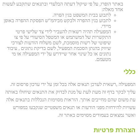
באתר הופרו, על פי שיקול דעתה הבלעדי ובתנאים שתקבע לעשות
אחד מאלה:
לתבוע בבית המשפט בגין הפרה.
לתבוע בגין ההפרה ולבקש מביהמ"ש הפסקת ההפרה באופן
מיידי.
המפעילה תהיה רשאית להעביר לידי צד שלישי פרטי
התקשרות של המשתמש או המטפל הסיעודי על פי צו
שיפוטי של רשות מוסמכת, לשם משלוח הודעות לצורכי
שיווק בהנתן הסכמת המפעיל, לשם בדיקת נתונים , עיבוד
נתונים או כל שינוי אחר שיידרש על ידי המפעילה או מי
מטעמם.
כללי
המפעילה ,רשאית לעדכן תנאים אלה בכל זמן על ידי עדכון פרסום זה.
עליך לבקר בדף זה מעת לעת על מנת לבדוק את התנאים שיחולו באותה
עת משום שהם מחייבים אותך. הוראות מסוימות הנכללות בתנאים אלה
עשויות להידחות מפני הודעות או תנאים משפטיים שנקבעו במפורש
ואשר נמצאים בעמודים מסוימים באתר זה.
הצהרת פרטיות