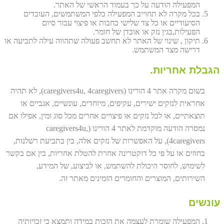
המפעילה הודעה על כך בעמוד הראשי של האתר.
בכל מקרה לא תחוייב המפעילה כלפי המשתמשים, העובדים
הסיעודיים או כל צד שלישי בחבות או פיצוי עבור סיום
הפעילות,בגין נזק או אובדן של חומר.
תיקון , שינוי של האתר לא תחשב פעולה שתהווה עילה לתביעה או
דרישה מצד המשתמש.
הגבלת אחריות.
בשום מקרה אתר 4 הורינו (caregivers4u, 4caregivers), לא תהיה
אחראית לנזקים ישירים, עקיפים, מיוחדים, עונשיים, אגביים או
תוצאתיים, או לכל נזקים או פיצויים אחרים מכל סוג ומין, אפילו אם
נמסרה הודעה מוקדמת לאתר 4 הורינו (caregivers4u,
4caregivers), על האפשרות של נזקים אלה, בין בתביעת רשלנות,
בחוזים או על פי כל דוקטרינה אחרת להטלת אחריות, בין אם בקשר
לשימוש, לחוסר היכולת להשתמש, או לביצוע, של המידע,
השירותים, המוצרים והחומרים הזמינים מאתר זה.
עונשים
המפעילה שומרת לעצמה את הזכות במידה ותמצא כי זכויותיה