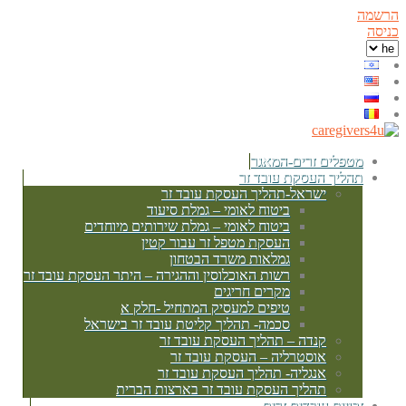
הרשמה
כניסה
מטפלים זרים-המאגר
תהליך העסקת עובד זר
ישראל-תהליך העסקת עובד זר
ביטוח לאומי – גמלת סיעוד
ביטוח לאומי – גמלת שירותים מיוחדים
העסקת מטפל זר עבור קטין
גמלאות משרד הבטחון
רשות האוכלוסין וההגירה – היתר העסקת עובד זר
מקרים חריגים
טיפים למעסיק המתחיל -חלק א
סכמה- תהליך קליטת עובד זר בישראל
קנדה – תהליך העסקת עובד זר
אוסטרליה – העסקת עובד זר
אנגליה- תהליך העסקת עובד זר
תהליך העסקת עובד זר בארצות הברית
זכויות עובדים זרים