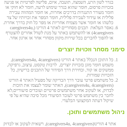
בגדר לשון הרע, השמצה, תועבה, איום, פלישה לפרטיות או פגיעה
בזכויות פרסום, חומר שהוא בגדר שימוש לרעה, חומר לא חוקי או
חומר מעורר התנגדות בדרכים אחרות, או חומר המהווה עבירה
פלילית או עידוד לעבירה פלילית, חומר המפר את זכויותיו של צד
כלשהו או חומר אשר מצמיח אחריות או מפר כל חוק בדרך אחרת.
נאסר העלאת תכנים מסחריים לאתר 4 הורינו (caregivers4u,
4caregivers) או להשתמש באתר על מנת לשדל אחרים להצטרף
או להפוך לחברים בכל שירות מקוון מסחרי אחר או ארגון אחר.
סימני מסחר וזכויות יוצרים
כל התוכן הנכלל באתר 4 הורינו (caregivers4u, 4caregivers),
משמש חומר מוגן בזכויות יוצרים, לרבות טקסט, עיצוב, גרפיקה,
ממשקים או קוד, ובחירת דרך הסידור של התכנים ברישיון, כל
הזכויות שמורות.
כל משתמש פרטי עובר דרך הבדיקה של מפעיל האתר 4 הורינו
(caregivers4u, 4caregivers), האתר שומר לעצמו את הזכות
לבדוק, או לעקוב אחר משתמשים פרטיים ועובדים סיעודיים,לא
לחבר בין משתמש פרטי לעובד הסיעודי מכל סיבה שהיא על פי
שיקול דעתה המקצועי הבלעדי.
ניהול משתמשים ותוכן.
אתר 4 הורינו(caregivers4u, 4caregivers), רשאית לעקוב או לבדוק