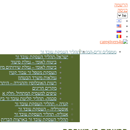
הרשמה
כניסה
מטפלים זרים-המאגר
תהליך העסקת עובד זר
ישראל-תהליך העסקת עובד זר
ביטוח לאומי – גמלת סיעוד
ביטוח לאומי – גמלת שירותים מיו
העסקת מטפל זר עבור קטין
גמלאות משרד הבטחון
רשות האוכלוסין וההגירה – היתר
מקרים חריגים
טיפים למעסיק המתחיל -חלק א
סכמה- תהליך קליטת עובד זר בי
קנדה – תהליך העסקת עובד זר
אוסטרליה – העסקת עובד זר
אנגליה- תהליך העסקת עובד זר
תהליך העסקת עובד זר בארצות הברית