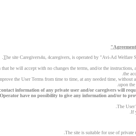
Agreement 
T
he site Caregivers4u, 4caregivers, is operated by "Avi-Ad Welfare Ser
that he will accept with no changes the terms, and/or the instructions, an
the ac
 improve the User Terms from time to time, at any needed time, without a
upon the 
ntact information of any private user and/or caregivers will require
perator have no possibility to give any information and/or to provid
The User’s
If
The site is suitable for use of privat