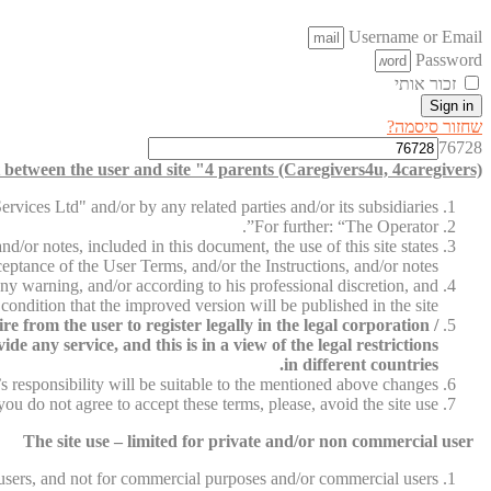
Username or Email
Password
זכור אותי
Sign in
שחזור סיסמה?
76728
between the user and site "4 parents (Caregivers4u, 4caregivers)"
vices Ltd" and/or by any related parties and/or its subsidiaries.
For further: “The Operator”.
d/or notes, included in this document, the use of this site states
ceptance of the User Terms, and/or the Instructions, and/or notes.
ny warning, and/or according to his professional discretion, and
condition that the improved version will be published in the site.
 from the user to register legally in the legal corporation /
e any service, and this is in a view of the legal restrictions
in different countries.
 responsibility will be suitable to the mentioned above changes.
 you do not agree to accept these terms, please, avoid the site use.
The site use – limited for private and/or non commercial user
e users, and not for commercial purposes and/or commercial users.