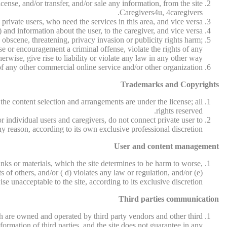
cense, and/or transfer, and/or sale any information, from the site
Caregivers4u, 4caregivers.
 private users, who need the services in this area, and vice versa.
 and information about the user, to the caregiver, and vice versa.
 obscene, threatening, privacy invasion or publicity rights harm;
se or encouragement a criminal offense, violate the rights of any
herwise, give rise to liability or violate any law in any other way.
f any other commercial online service and/or other organization.
Trademarks and Copyrights
 the content selection and arrangements are under the license; all
rights reserved.
r individual users and caregivers, do not connect private user to
ny reason, according to its own exclusive professional discretion.
User and content management
nks or materials, which the site determines to be harm to worse,
s of others, and/or ( d) violates any law or regulation, and/or (e)
se unacceptable to the site, according to its exclusive discretion.
Third parties communication
hich are owned and operated by third party vendors and other third
information of third parties, and the site does not guarantee in any