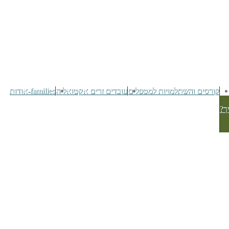
קורסים והשתלמויות למטפלים
עובדים זרים אקטואליה
families-אודות
ך?