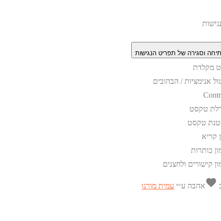
גישות
יחה וסגירה של תפריט הנגישות
וט מקלדת
ול אנימציות / הבהובים
Contr
לת טקסט
טנת טקסט
ן קריא
ון כותרות
ון קישורים ולחצנים
favorite
ב
אהבה
ע״י
עמית מורנו