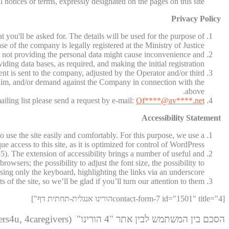
 notices or terms, expressly designated on the pages on this site.
Privacy Policy
hat you'll be asked for. The details will be used for the purpose of
e of the company is legally registered at the Ministry of Justice.
r, not providing the personal data might cause inconvenience and
iding data bases, as required, and making the initial registration.
nt is sent to the company, adjusted by the Operator and/or third
claim, and/or demand against the Company in connection with the
above.
iling list please send a request by e-mail:
Of
****@av****.n
et
Accessibility Statement
to use the site easily and comfortably. For this purpose, we use a
e access to this site, as it is optimized for control of WordPress.
). The extension of accessibility brings a number of useful and
wsers; the possibility to adjust the font size, the possibility to
using only the keyboard, highlighting the links via an underscore.
f the site, so we’ll be glad if you’ll turn our attention to them.
[contact-form-7 id="1501" title="4הורינו אנגלית-תחתית דף"]
הסכם בין המשתמש לבין אתר "4 הורינו" (caregivers4u, 4caregivers)