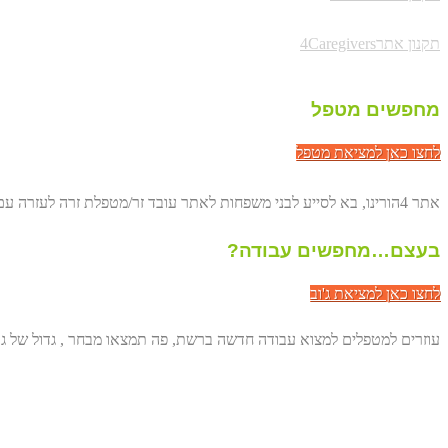
תקנון אתר4Caregivers
מחפשים מטפל
לחצו כאן למציאת מטפל
אתר 4הורינו, בא לסייע לבני משפחות לאתר עובד זר/מטפלת זרה לעזרה עם הורים מבוגרים. באופן ישיר, דרך הרשת ולחסוך לכם מאות שקלים.
בעצם…מחפשים עבודה?
לחצו כאן למציאת ג'וב
עוזרים למטפלים למצוא עבודה חדשה ברשת, פה תמצאו מבחר , גדול של גו