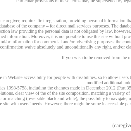
Particular provisions of these terms may be superseded by legal
d a caregiver, requires first registration, providing personal information t
e database of the company – for direct mail services purposes. The databas
otection law providing the personal data is not obligated by law, howeve
hed information. Moreover, it is not possible to use this site without prov
nd/or information for commercial and/or advertising purposes; the conte
nt confirmation waive absolutely and unconditionally any right, and/or 
If you wish to be removed from the ma
in Website accessibility for people with disabilities, so to allow users 
modified additional uniqu
ities 1998-5758, including the changes made in December 2012 (Part 355
ions, clear view of the of the site composition, matching a variety of bro
color-matching (reversible black and white), the possibility to navigate, 
 site with users’ needs. However, there might be some inaccessible parts o