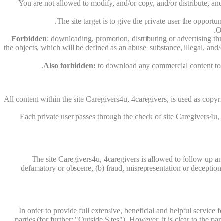
You are not allowed to modify, and/or copy, and/or distribute, and
The site target is to give the private user the opport
O
Forbidden
: downloading, promotion, distributing or advertising th
the objects, which will be defined as an abuse, substance, illegal, and
Also forbidden:
to download any commercial content to th
All content within the site Caregivers4u, 4caregivers, is used as copyri
Each private user passes through the check of site Caregivers4u, 4
The site Caregivers4u, 4caregivers is allowed to follow up an
defamatory or obscene, (b) fraud, misrepresentation or deception, (
In order to provide full extensive, beneficial and helpful service 
parties (for further: "Outside Sites"). However, it is clear to the pa