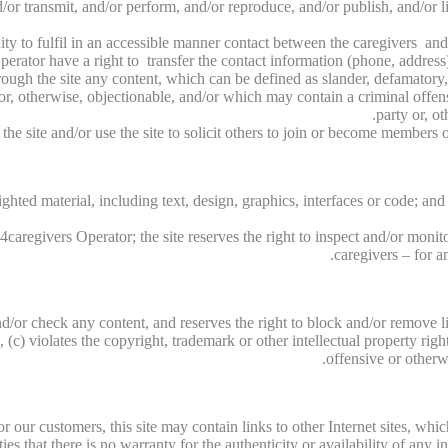
/or transmit, and/or perform, and/or reproduce, and/or publish, and/or li
unity to fulfil in an accessible manner contact between the caregivers and
perator have a right to transfer the contact information (phone, address)
rough the site any content, which can be defined as slander, defamatory,
/or, otherwise, objectionable, and/or which may contain a criminal offen
party or, ot
e site and/or use the site to solicit others to join or become members o
ghted material, including text, design, graphics, interfaces or code; and
caregivers Operator; the site reserves the right to inspect and/or monito
caregivers – for a
d/or check any content, and reserves the right to block and/or remove li
c) violates the copyright, trademark or other intellectual property right
offensive or otherwi
for our customers, this site may contain links to other Internet sites, w
rties that there is no warranty for the authenticity or availability of any 