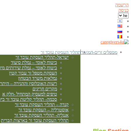
הרשמה
כניסה
מטפלים זרים-המאגר
תהליך העסקת עובד זר
ישראל-תהליך העסקת עובד זר
ביטוח לאומי – גמלת סיעוד
ביטוח לאומי – גמלת שירותים מיו
העסקת מטפל זר עבור קטין
גמלאות משרד הבטחון
רשות האוכלוסין וההגירה – היתר
מקרים חריגים
טיפים למעסיק המתחיל -חלק א
סכמה- תהליך קליטת עובד זר בי
קנדה – תהליך העסקת עובד זר
אוסטרליה – העסקת עובד זר
אנגליה- תהליך העסקת עובד זר
תהליך העסקת עובד זר בארצות הברית