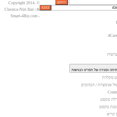
© Copyright 2014.
Classica-Nizi Ilan | &
Smart-4Biz.com -
4Car
גישות
יחה וסגירה של תפריט הנגישות
וט מקלדת
ול אנימציות / הבהובים
Contr
לת טקסט
טנת טקסט
ן קריא