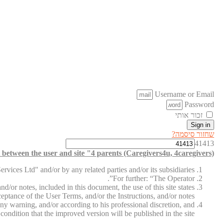
Username or Email
Password
זכור אותי
Sign in
שחזור סיסמה?
41413
between the user and site "4 parents (Caregivers4u, 4caregivers)"
vices Ltd" and/or by any related parties and/or its subsidiaries.
For further: “The Operator”.
d/or notes, included in this document, the use of this site states
ceptance of the User Terms, and/or the Instructions, and/or notes.
ny warning, and/or according to his professional discretion, and
condition that the improved version will be published in the site.