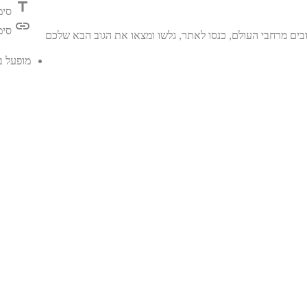
title
סימ
link
סימ
בים מרחבי העולם, כנסו לאתר, גלשו ומצאו את הגוב הבא שלכם
מופעל 