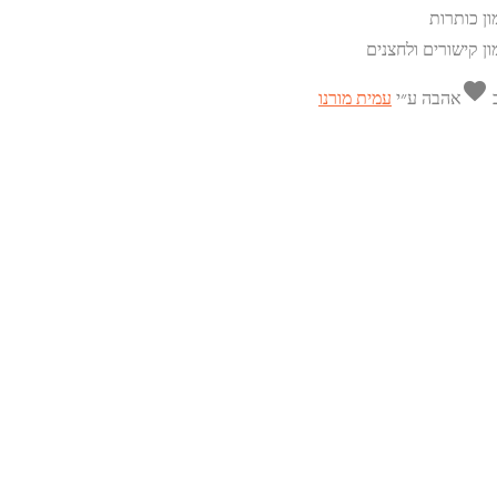
ון כותרות
ון קישורים ולחצנים
favorite
ב
אהבה
ע״י
עמית מורנו