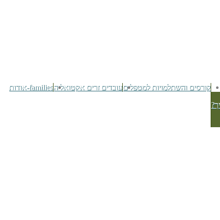
קורסים והשתלמויות למטפלים
עובדים זרים אקטואליה
families-אודות
ך?