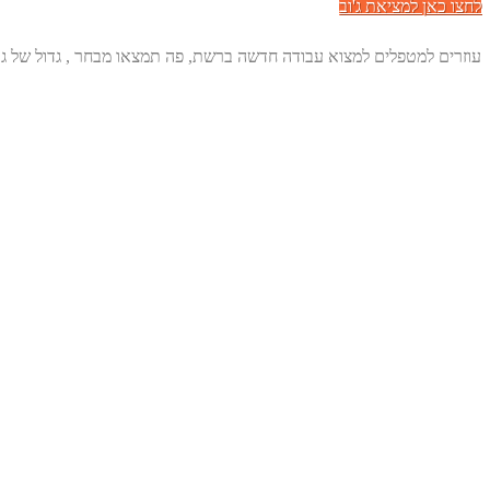
לחצו כאן למציאת ג'וב
עוזרים למטפלים למצוא עבודה חדשה ברשת, פה תמצאו מבחר , גדול של גו