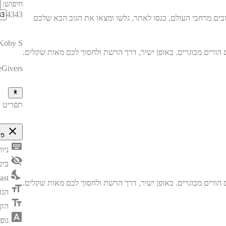
חיפוש:
4343
בים מרחבי העולם, כנסו לאתר, גלשו ומצאו את הגוב הבא שלכם
Koby S
eGivers
תפריט נ
close
פת
keyboard
ניו
visibility_off
ביט
nights_stay
ast
format_size
הגד
text_fields
הק
font_download
גופ