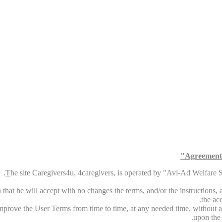
Agreement 
T
he site Caregivers4u, 4caregivers, is operated by "Avi-Ad Welfare Ser
that he will accept with no changes the terms, and/or the instructions, an
the ac
 improve the User Terms from time to time, at any needed time, without a
upon the 