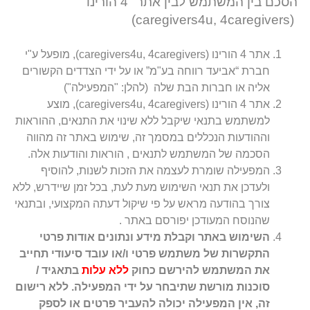
הסכם בין המשתמש לבין אתר "4 הורינו"
(caregivers4u, 4caregivers)
אתר 4 הורינו (caregivers4u, 4caregivers), מופעל ע"י
חברת “אביעד רווחה בע"מ” או על ידי הצדדים הקשורים
אליה או חברות הבת שלה (להלן: "המפעילה")
אתר 4 הורינו (caregivers4u, 4caregivers), מוצע
למשתמש בתנאי שיקבל ללא שינוי את התנאים, ההוראות
וההודעות הנכללים במסמך זה, שימוש באתר זה מהווה
הסכמה של המשתמש לתנאים , הוראות והודעות אלה.
המפעילה שומרת לעצמה את הזכות לשנות, להוסיף
ולעדכן את תנאי השימוש מעת לעת, בכל זמן שיידרש, ללא
צורך בהודעה מראש על פי שיקול דעתה המקצועי, ובתנאי
שהנוסח המעודכן יפורסם באתר .
השימוש באתר וקבלת מידע ונתונים אודות פרטי
התקשרות של משתמש פרטי ו/או עובד סיעודי תחייב
את המשתמש להירשם כחוק
ללא עלות
בתאגיד /
סוכנות מורשת שתיבחר על ידי המפעילה. ללא רישום
זה, אין המפעילה יכולה להעביר פרטים או לספק