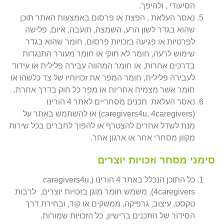
הסיעודי , ולהיפך.
נאסר העלאת , הפצת או פרסום באמצעות האתר תוכן
שהוא בגדר לשון הרע, השמצה, תועבה, איום, פלישה
לפרטיות או פגיעה בזכויות פרסום, חומר שהוא בגדר
שימוש לרעה, חומר לא חוקי או חומר מעורר התנגדות
בדרכים אחרות, או חומר המהווה עבירה פלילית או עידוד
לעבירה פלילית, חומר המפר את זכויותיו של צד כלשהו או
חומר אשר מצמיח אחריות או מפר כל חוק בדרך אחרת.
נאסר העלאת תכנים מסחריים לאתר 4 הורינו
(caregivers4u, 4caregivers) או להשתמש באתר על
מנת לשדל אחרים להצטרף או להפוך לחברים בכל שירות
מקוון מסחרי אחר או ארגון אחר.
סימני מסחר וזכויות יוצרים
כל התוכן הנכלל באתר 4 הורינו (caregivers4u,
4caregivers), משמש חומר מוגן בזכויות יוצרים, לרבות
טקסט, עיצוב, גרפיקה, ממשקים או קוד, ובחירת דרך
הסידור של התכנים ברישיון, כל הזכויות שמורות.