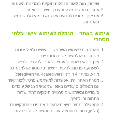
שירות, זאת לאור הגבלות חוקיות במדינות השונות.
אחריות המשתמש להתעדכן בשינויים האמורים.
אם אינך מסכים לתנאים אלה, נא הימנע מלהשתמש
באתר זה.
שימוש באתר – הגבלה לשימוש אישי ובלתי
מסחרי
האתר הינו לשימוש משתמשים אישיים ולא למטרות
מסחריות או למשתמשים מסחריים.
אינך רשאי לשנות, להעתיק, להפיץ, להעביר, לבצע,
לשעתק, לפרסם, להעניק רישיונות, למסור או למכור כל
מידע, מאתר 4 הורינו (caregivers4u, 4caregivers).
מטרת האתר, הינו אפשרות למשתמש פרטי, ליצור קשר
עם מטפלים סיעודיים באופן שמנגיש הצע של עובדים
סיעודיים ומשתמשים פרטיים הזקוקים למתן שרות
בתחום זה ולהפך.
המפעילה, תהיה רשאית להעביר את פרטי ההתקשרות
(טלפון, כתובת) והמידע אודות המשתמש, לידי העובד