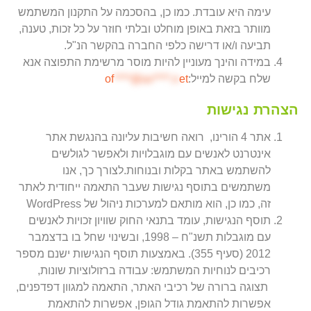
עימה היא עובדת. כמו כן, בהסכמה על התקנון המשתמש
מוותר בזאת באופן מוחלט ובלתי חוזר על כל זכות, טענה,
תביעה ו/או דרישה כלפי החברה בהקשר הנ"ל.
במידה והינך מעוניין להיות מוסר מרשימת התפוצה אנא
שלח בקשה למייל:
et
****@av****.n
of
הצהרת נגישות
אתר 4 הורינו, רואה חשיבות עליונה בהנגשת אתר
אינטרנט לאנשים עם מוגבלויות ולאפשר לגולשים
להשתמש באתר בקלות ובנוחות.לצורך כך, אנו
משתמשים בתוסף נגישות שעבר התאמה ייחודית לאתר
זה, כמו כן, הוא מותאם למערכות ניהול של WordPress
תוסף הנגישות, עומד בתנאי החוק שוויון זכויות לאנשים
עם מוגבלות תשנ"ח – 1998, ובשינוי שחל בו בדצמבר
2012 (סעיף 355). באמצעות תוסף הנגישות ישנם מספר
רכיבים לנוחיות המשתמש: עבודה ברזולוציות שונות,
תצוגה ברורה של רכיבי האתר, התאמה למגוון דפדפנים,
אפשרות להתאמת גודל הגופן, אפשרות להתאמת