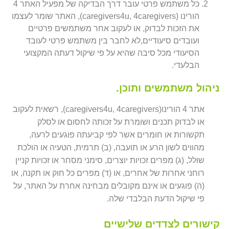
כל משתמש פרטי עובר דרך הבדיקה של מפעיל האתר 4
הורינו (caregivers4u, 4caregivers), האתר שומר לעצמו
את הזכות לבדוק, או לעקוב אחר משתמשים פרטיים
ועובדים סיעודיים,לא לחבר בין משתמש פרטי לעובד
הסיעודי מכל סיבה שהיא על פי שיקול דעתה המקצועי
הבלעדי.
ניהול משתמשים ותוכן.
אתר 4 הורינו(caregivers4u, 4caregivers), רשאית לעקוב
או לבדוק תכנים ושומרת על זכותה לחסום או לסלק
תקשורות או חומרים אשר לפי קביעתה פוגעים לרעה,
מהווים לשון הרע או תועבה, (ב) תרמית, הטעיה או הולכת
שולל, (ג) מפרים זכויות יוצרים, סימני מסחר או זכויות קניין
רוחני אחרות של אחרים, או (ד) מפרים כל חוק או תקנה, או
(ה) פוגעים או אינם מקובלים מבחינה אחרת על האתר, על
פי שיקול הדעת הבלבדי שלה.
קישורים לצדדים שלישיים