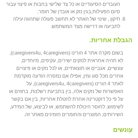
העובדים הסיעודיים או כל צד שלישי בחבות או פיצוי עבור
סיום הפעילות,בגין נזק או אובדן של חומר.
תיקון , שינוי של האתר לא תחשב פעולה שתהווה עילה
לתביעה או דרישה מצד המשתמש.
הגבלת אחריות.
בשום מקרה אתר 4 הורינו (caregivers4u, 4caregivers),
לא תהיה אחראית לנזקים ישירים, עקיפים, מיוחדים,
עונשיים, אגביים או תוצאתיים, או לכל נזקים או פיצויים
אחרים מכל סוג ומין, אפילו אם נמסרה הודעה מוקדמת
לאתר 4 הורינו (caregivers4u, 4caregivers), על
האפשרות של נזקים אלה, בין בתביעת רשלנות, בחוזים או
על פי כל דוקטרינה אחרת להטלת אחריות, בין אם בקשר
לשימוש, לחוסר היכולת להשתמש, או לביצוע, של המידע,
השירותים, המוצרים והחומרים הזמינים מאתר זה.
עונשים