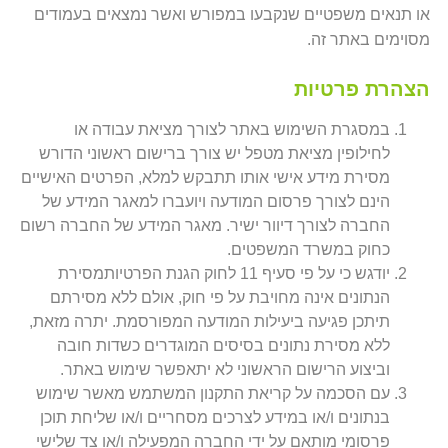
או תנאים משפטיים שנקבעו במפורש ואשר נמצאים בעמודים
מסוימים באתר זה.
הצהרת פרטיות
במסגרת השימוש באתר לצורך מציאת עבודה או
לחילופין מציאת מטפל יש צורך ברישום ראשוני הדורש
מסירת מידע אישי אותו תתבקש למלא, הפרטים האישיים
הינם לצורך פרסום המודעה ויועברו למאגר המידע של
החברה לצורך דיוור ישיר. מאגר המידע של החברה רשום
כחוק במשרד המשפטים.
יודגש כי על פי סעיף 11 לחוק הגנת הפרטיותמסירת
הנתונים אינה מחויבת על פי חוק, אולם ללא מסירתם
תיתכן פגיעה ביעילות המודעה המפורסמת. יתרה מזאת,
ללא מסירת נתונים בסיסים המוגדרים כשדות חובה
וביצוע הרישום הראשוני לא יתאפשר שימוש באתר.
עם הסכמה על קריאת התקנון המשתמש מאשר שימוש
בנתונים ו/או במידע לצרכים מסחריים ו/או שליחת תוכן
פרסומי מותאם על ידי החברה המפעילה ו/או צד שלישי