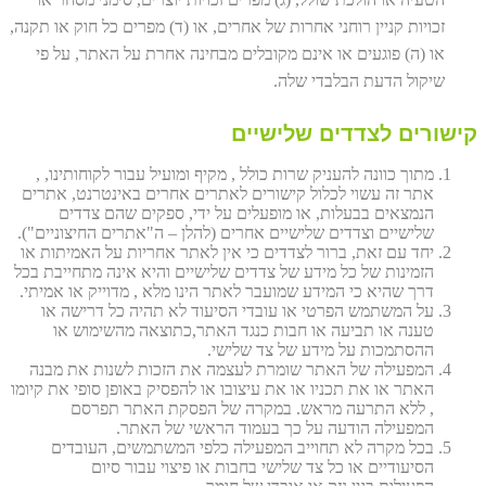
זכויות קניין רוחני אחרות של אחרים, או (ד) מפרים כל חוק או תקנה,
או (ה) פוגעים או אינם מקובלים מבחינה אחרת על האתר, על פי
שיקול הדעת הבלבדי שלה.
קישורים לצדדים שלישיים
מתוך כוונה להעניק שרות כולל , מקיף ומועיל עבור לקוחותינו, ,
אתר זה עשוי לכלול קישורים לאתרים אחרים באינטרנט, אתרים
הנמצאים בבעלות, או מופעלים על ידי, ספקים שהם צדדים
שלישיים וצדדים שלישיים אחרים (להלן – ה"אתרים החיצוניים").
יחד עם זאת, ברור לצדדים כי אין לאתר אחריות על האמיתות או
הזמינות של כל מידע של צדדים שלישיים והיא אינה מתחייבת בכל
דרך שהיא כי המידע שמועבר לאתר הינו מלא , מדוייק או אמיתי.
על המשתמש הפרטי או עובדי הסיעוד לא תהיה כל דרישה או
טענה או תביעה או חבות כנגד האתר,כתוצאה מהשימוש או
ההסתמכות על מידע של צד שלישי.
המפעילה של האתר שומרת לעצמה את הזכות לשנות את מבנה
האתר או את תכניו או את עיצובו או להפסיק באופן סופי את קיומו
, ללא התרעה מראש. במקרה של הפסקת האתר תפרסם
המפעילה הודעה על כך בעמוד הראשי של האתר.
בכל מקרה לא תחוייב המפעילה כלפי המשתמשים, העובדים
הסיעודיים או כל צד שלישי בחבות או פיצוי עבור סיום