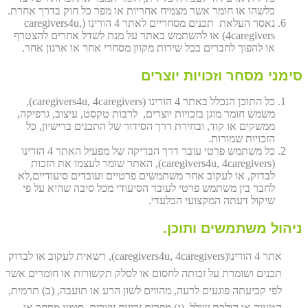
כלשהו או חומר אשר מצמיח אחריות או מפר כל חוק בדרך אחרת.
נאסר העלאת תכנים מסחריים לאתר 4 הורינו (caregivers4u,
4caregivers) או להשתמש באתר על מנת לשדל אחרים להצטרף
או להפוך לחברים בכל שירות מקוון מסחרי אחר או ארגון אחר.
סימני מסחר וזכויות יוצרים
כל התוכן הנכלל באתר 4 הורינו (caregivers4u, 4caregivers),
משמש חומר מוגן בזכויות יוצרים, לרבות טקסט, עיצוב, גרפיקה,
ממשקים או קוד, ובחירת דרך הסידור של התכנים ברישיון, כל
הזכויות שמורות.
כל משתמש פרטי עובר דרך הבדיקה של מפעיל האתר 4 הורינו
(caregivers4u, 4caregivers), האתר שומר לעצמו את הזכות
לבדוק, או לעקוב אחר משתמשים פרטיים ועובדים סיעודיים,לא
לחבר בין משתמש פרטי לעובד הסיעודי מכל סיבה שהיא על פי
שיקול דעתה המקצועי הבלעדי.
ניהול משתמשים ותוכן.
אתר 4 הורינו(caregivers4u, 4caregivers), רשאית לעקוב או לבדוק
תכנים ושומרת על זכותה לחסום או לסלק תקשורות או חומרים אשר
לפי קביעתה פוגעים לרעה, מהווים לשון הרע או תועבה, (ב) תרמית,
הטעיה או הולכת שולל, (ג) מפרים זכויות יוצרים, סימני מסחר או