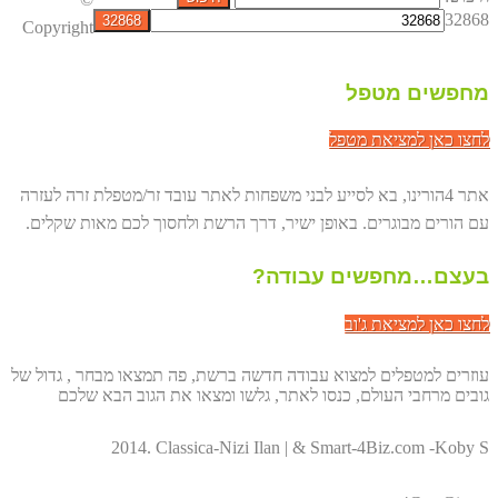
32868
Copyright
מחפשים מטפל
לחצו כאן למציאת מטפל
אתר 4הורינו, בא לסייע לבני משפחות לאתר עובד זר/מטפלת זרה לעזרה
עם הורים מבוגרים. באופן ישיר, דרך הרשת ולחסוך לכם מאות שקלים.
בעצם…מחפשים עבודה?
לחצו כאן למציאת ג'וב
עוזרים למטפלים למצוא עבודה חדשה ברשת, פה תמצאו מבחר , גדול של
גובים מרחבי העולם, כנסו לאתר, גלשו ומצאו את הגוב הבא שלכם
2014. Classica-Nizi Ilan | & Smart-4Biz.com -Koby S