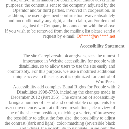
purposes; the content is sent to the company, adjusted by the
Operator and/or third parties, involved in cooperation. In
addition, the user agreement confirmation waive absolutely
and unconditionally any right, and/or claim, and/or demand
against the Company in connection with the above.
If you wish to be removed from the mailing list please send a
request by e-mail:
Of
****@av****.n
et
Accessibility Statement
The site Caregivers4u, 4caregivers, sees the utmost
importance in Website accessibility for people with
disabilities, so to allow users to use the site easily and
comfortably. For this purpose, we use a modified additional
unique access to this site, as it is optimized for control of
WordPress.
Accessibility add complies Equal Rights for People with
Disabilities 1998-5758, including the changes made in
December 2012 (Part 355). The extension of accessibility
brings a number of useful and comfortable components for
user convenience: work at different resolutions, clear view of
the of the site composition, matching a variety of browsers;
the possibility to adjust the font size, the possibility to adjust
the contrast (dark and light), color-matching (reversible black
and white), the possibility to navigate, using only the