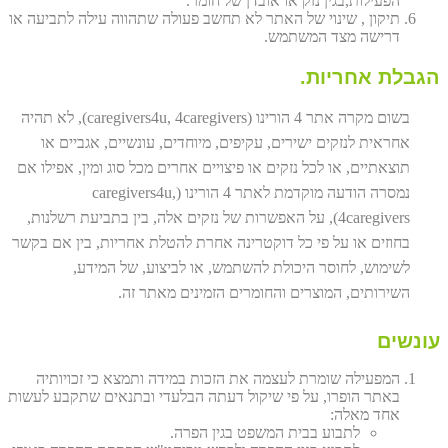
הפעילות,בגין נזק או אובדן של חומר.
תיקון , שינוי של האתר לא תחשב פעולה שתהווה עילה לתביעה או
דרישה מצד המשתמש.
הגבלת אחריות.
בשום מקרה אתר 4 הורינו (caregivers4u, 4caregivers), לא תהיה
אחראית לנזקים ישירים, עקיפים, מיוחדים, עונשיים, אגביים או
תוצאתיים, או לכל נזקים או פיצויים אחרים מכל סוג ומין, אפילו אם
נמסרה הודעה מוקדמת לאתר 4 הורינו (caregivers4u,
4caregivers), על האפשרות של נזקים אלה, בין בתביעת רשלנות,
בחוזים או על פי כל דוקטרינה אחרת להטלת אחריות, בין אם בקשר
לשימוש, לחוסר היכולת להשתמש, או לביצוע, של המידע,
השירותים, המוצרים והחומרים הזמינים מאתר זה.
עונשים
המפעילה שומרת לעצמה את הזכות במידה ותמצא כי זכויותיה
באתר הופרו, על פי שיקול דעתה הבלעדי ובתנאים שתקבע לעשות
אחד מאלה:
לתבוע בבית המשפט בגין הפרה.