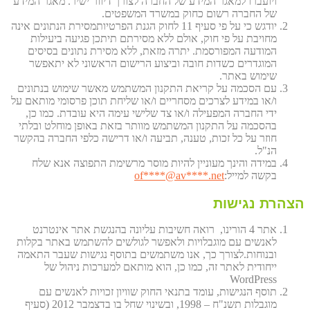
ויועברו למאגר המידע של החברה לצורך דיוור ישיר. מאגר המידע
של החברה רשום כחוק במשרד המשפטים.
יודגש כי על פי סעיף 11 לחוק הגנת הפרטיותמסירת הנתונים אינה
מחויבת על פי חוק, אולם ללא מסירתם תיתכן פגיעה ביעילות
המודעה המפורסמת. יתרה מזאת, ללא מסירת נתונים בסיסים
המוגדרים כשדות חובה וביצוע הרישום הראשוני לא יתאפשר
שימוש באתר.
עם הסכמה על קריאת התקנון המשתמש מאשר שימוש בנתונים
ו/או במידע לצרכים מסחריים ו/או שליחת תוכן פרסומי מותאם על
ידי החברה המפעילה ו/או צד שלישי עימה היא עובדת. כמו כן,
בהסכמה על התקנון המשתמש מוותר בזאת באופן מוחלט ובלתי
חוזר על כל זכות, טענה, תביעה ו/או דרישה כלפי החברה בהקשר
הנ"ל.
במידה והינך מעוניין להיות מוסר מרשימת התפוצה אנא שלח
בקשה למייל:
et
****@av****.n
of
הצהרת נגישות
אתר 4 הורינו, רואה חשיבות עליונה בהנגשת אתר אינטרנט
לאנשים עם מוגבלויות ולאפשר לגולשים להשתמש באתר בקלות
ובנוחות.לצורך כך, אנו משתמשים בתוסף נגישות שעבר התאמה
ייחודית לאתר זה, כמו כן, הוא מותאם למערכות ניהול של
WordPress
תוסף הנגישות, עומד בתנאי החוק שוויון זכויות לאנשים עם
מוגבלות תשנ"ח – 1998, ובשינוי שחל בו בדצמבר 2012 (סעיף