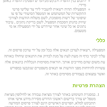
לתבוע בגין ההפרה ולבקש מביהמ"ש הפסקת ההפרה באופן
מיידי.
המפעילה תהיה רשאית להעביר לידי צד שלישי פרטי
התקשרות של המשתמש או המטפל הסיעודי על פי צו
שיפוטי של רשות מוסמכת, לשם משלוח הודעות לצורכי
שיווק בהנתן הסכמת המפעיל, לשם בדיקת נתונים , עיבוד
נתונים או כל שינוי אחר שיידרש על ידי המפעילה או מי
מטעמם.
כללי
המפעילה ,רשאית לעדכן תנאים אלה בכל זמן על ידי עדכון פרסום זה.
עליך לבקר בדף זה מעת לעת על מנת לבדוק את התנאים שיחולו באותה
עת משום שהם מחייבים אותך. הוראות מסוימות הנכללות בתנאים אלה
עשויות להידחות מפני הודעות או תנאים משפטיים שנקבעו במפורש
ואשר נמצאים בעמודים מסוימים באתר זה.
הצהרת פרטיות
במסגרת השימוש באתר לצורך מציאת עבודה או לחילופין מציאת
מטפל יש צורך ברישום ראשוני הדורש מסירת מידע אישי אותו
תתבקש למלא, הפרטים האישיים הינם לצורך פרסום המודעה