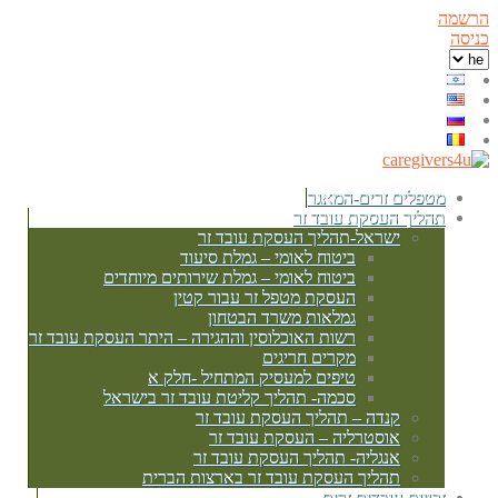
הרשמה
כניסה
מטפלים זרים-המאגר
תהליך העסקת עובד זר
ישראל-תהליך העסקת עובד זר
ביטוח לאומי – גמלת סיעוד
ביטוח לאומי – גמלת שירותים מיוחדים
העסקת מטפל זר עבור קטין
גמלאות משרד הבטחון
רשות האוכלוסין וההגירה – היתר העסקת עובד זר
מקרים חריגים
טיפים למעסיק המתחיל -חלק א
סכמה- תהליך קליטת עובד זר בישראל
קנדה – תהליך העסקת עובד זר
אוסטרליה – העסקת עובד זר
אנגליה- תהליך העסקת עובד זר
תהליך העסקת עובד זר בארצות הברית
זכויות עובדים זרים