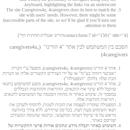
keyboard, highlighting the links via an underscore.
The site Caregivers4u, 4caregivers does its best to match the
site with users’ needs. However, there might be some
inaccessible parts of the site, so we’ll be glad if you’ll turn our
attention to them.
[contact-form-7 id="1501" title="4הורינו אנגלית-תחתית דף"]
הסכם בין המשתמש לבין אתר "4 הורינו" (caregivers4u,
4caregivers)
אתר 4 הורינו (caregivers4u, 4caregivers), מופעל ע"י חברת
“אביעד רווחה בע"מ” או על ידי הצדדים הקשורים אליה או חברות
הבת שלה (להלן: "המפעילה")
אתר 4 הורינו (caregivers4u, 4caregivers), מוצע למשתמש בתנאי
שיקבל ללא שינוי את התנאים, ההוראות וההודעות הנכללים
במסמך זה, שימוש באתר זה מהווה הסכמה של המשתמש לתנאים
, הוראות והודעות אלה.
המפעילה שומרת לעצמה את הזכות לשנות, להוסיף ולעדכן את
תנאי השימוש מעת לעת, בכל זמן שיידרש, ללא צורך בהודעה
מראש על פי שיקול דעתה המקצועי, ובתנאי שהנוסח המעודכן
יפורסם באתר .
השימוש באתר וקבלת מידע ונתונים אודות פרטי התקשרות של