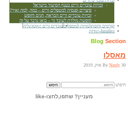
זכויות עובדים זרים בענף הסיעוד בישראל
פיצויים ופנסיה למטפלים זרים – כמה, למה ואיך?
זכויות עובדים זרים הבראה, חגים וחופש
חופשת מולדת לעובד זר – בואו נדבר על זה
קורסים והשתלמויות למטפלים
עובדים זרים אקטואליה
families-אודות
Blog
Section
מאסלו
30 אוק, 2019
Neely
By
חיפוש
חיפוש
מעניין? שתפו,לחצו-like