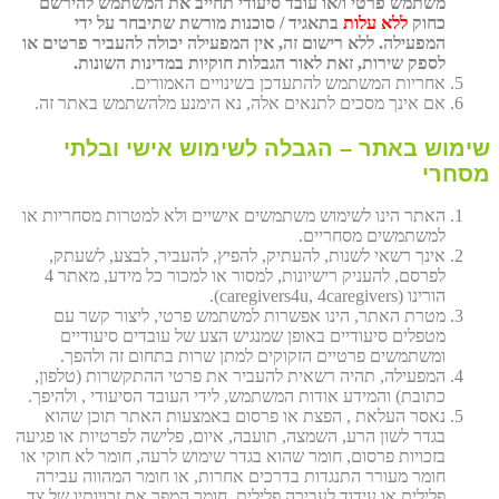
משתמש פרטי ו/או עובד סיעודי תחייב את המשתמש להירשם
כחוק
ללא עלות
בתאגיד / סוכנות מורשת שתיבחר על ידי
המפעילה. ללא רישום זה, אין המפעילה יכולה להעביר פרטים או
לספק שירות, זאת לאור הגבלות חוקיות במדינות השונות.
אחריות המשתמש להתעדכן בשינויים האמורים.
אם אינך מסכים לתנאים אלה, נא הימנע מלהשתמש באתר זה.
שימוש באתר – הגבלה לשימוש אישי ובלתי
מסחרי
האתר הינו לשימוש משתמשים אישיים ולא למטרות מסחריות או
למשתמשים מסחריים.
אינך רשאי לשנות, להעתיק, להפיץ, להעביר, לבצע, לשעתק,
לפרסם, להעניק רישיונות, למסור או למכור כל מידע, מאתר 4
הורינו (caregivers4u, 4caregivers).
מטרת האתר, הינו אפשרות למשתמש פרטי, ליצור קשר עם
מטפלים סיעודיים באופן שמנגיש הצע של עובדים סיעודיים
ומשתמשים פרטיים הזקוקים למתן שרות בתחום זה ולהפך.
המפעילה, תהיה רשאית להעביר את פרטי ההתקשרות (טלפון,
כתובת) והמידע אודות המשתמש, לידי העובד הסיעודי , ולהיפך.
נאסר העלאת , הפצת או פרסום באמצעות האתר תוכן שהוא
בגדר לשון הרע, השמצה, תועבה, איום, פלישה לפרטיות או פגיעה
בזכויות פרסום, חומר שהוא בגדר שימוש לרעה, חומר לא חוקי או
חומר מעורר התנגדות בדרכים אחרות, או חומר המהווה עבירה
פלילית או עידוד לעבירה פלילית, חומר המפר את זכויותיו של צד