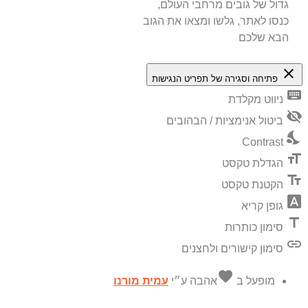
גדול של גובים מרחבי העולם,
כנסו לאתר, גלשו ומצאו את הגוב
הבא שלכם
close
פתיחה וסגירה של תפריט הנגישות
keyboard
ניווט מקלדת
visibility_off
ביטול אנימציות / הבהובים
nights_stay
Contrast
format_size
הגדלת טקסט
text_fields
הקטנת טקסט
font_download
גופן קריא
title
סימון כותרות
link
סימון קישורים ולחצנים
favorite
מופעל ב
אהבה
ע״י
עמית מורנו