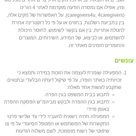
ומין, אפילו אם נמסרה הודעה מוקדמת לאתר 4 הורינו
(caregivers4u, 4caregivers), על האפשרות של נזקים אלה,
בין בתביעת רשלנות, בחוזים או על פי כל דוקטרינה אחרת
להטלת אחריות, בין אם בקשר לשימוש, לחוסר היכולת
להשתמש, או לביצוע, של המידע, השירותים, המוצרים
והחומרים הזמינים מאתר זה.
עונשים
המפעילה שומרת לעצמה את הזכות במידה ותמצא כי
זכויותיה באתר הופרו, על פי שיקול דעתה הבלעדי ובתנאים
שתקבע לעשות אחד מאלה:
לתבוע בבית המשפט בגין הפרה.
לתבוע בגין ההפרה ולבקש מביהמ"ש הפסקת ההפרה
באופן מיידי.
המפעילה תהיה רשאית להעביר לידי צד שלישי פרטי
התקשרות של המשתמש או המטפל הסיעודי על פי צו
שיפוטי של רשות מוסמכת, לשם משלוח הודעות