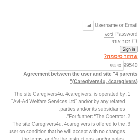
Username or Email
Password
זכור אותי
Sign in
שחזור סיסמה?
99540
Agreement between the user and site "4 parents
(Caregivers4u, 4caregivers)"
T
he site Caregivers4u, 4caregivers, is operated by
"Avi-Ad Welfare Services Ltd" and/or by any related
parties and/or its subsidiaries.
For further: “The Operator”.
The site Caregivers4u, 4caregivers is offered to the
user on condition that he will accept with no changes
the terms, and/or the instructions, and/or notes,