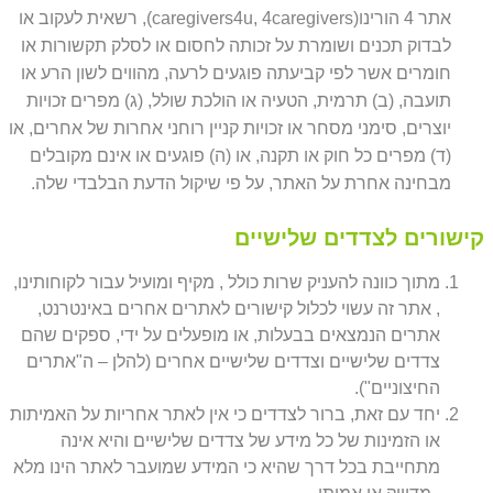
אתר 4 הורינו(caregivers4u, 4caregivers), רשאית לעקוב או
לבדוק תכנים ושומרת על זכותה לחסום או לסלק תקשורות או
חומרים אשר לפי קביעתה פוגעים לרעה, מהווים לשון הרע או
תועבה, (ב) תרמית, הטעיה או הולכת שולל, (ג) מפרים זכויות
יוצרים, סימני מסחר או זכויות קניין רוחני אחרות של אחרים, או
(ד) מפרים כל חוק או תקנה, או (ה) פוגעים או אינם מקובלים
מבחינה אחרת על האתר, על פי שיקול הדעת הבלבדי שלה.
קישורים לצדדים שלישיים
מתוך כוונה להעניק שרות כולל , מקיף ומועיל עבור לקוחותינו,
, אתר זה עשוי לכלול קישורים לאתרים אחרים באינטרנט,
אתרים הנמצאים בבעלות, או מופעלים על ידי, ספקים שהם
צדדים שלישיים וצדדים שלישיים אחרים (להלן – ה"אתרים
החיצוניים").
יחד עם זאת, ברור לצדדים כי אין לאתר אחריות על האמיתות
או הזמינות של כל מידע של צדדים שלישיים והיא אינה
מתחייבת בכל דרך שהיא כי המידע שמועבר לאתר הינו מלא