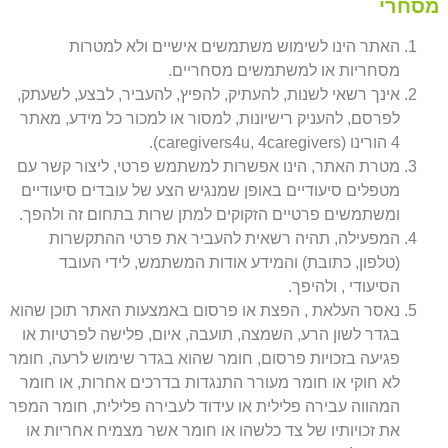
מסחרי
האתר הינו לשימוש משתמשים אישיים ולא למטרות
מסחריות או למשתמשים מסחריים.
אינך רשאי לשנות, להעתיק, להפיץ, להעביר, לבצע, לשעתק,
לפרסם, להעניק רישיונות, למסור או למכור כל מידע, מאתר
4 הורינו (caregivers4u, 4caregivers).
מטרת האתר, הינו אפשרות למשתמש פרטי, ליצור קשר עם
מטפלים סיעודיים באופן שמנגיש הצע של עובדים סיעודיים
ומשתמשים פרטיים הזקוקים למתן שרות בתחום זה ולהפך.
המפעילה, תהיה רשאית להעביר את פרטי ההתקשרות
(טלפון, כתובת) והמידע אודות המשתמש, לידי העובד
הסיעודי , ולהיפך.
נאסר העלאת , הפצת או פרסום באמצעות האתר תוכן שהוא
בגדר לשון הרע, השמצה, תועבה, איום, פלישה לפרטיות או
פגיעה בזכויות פרסום, חומר שהוא בגדר שימוש לרעה, חומר
לא חוקי או חומר מעורר התנגדות בדרכים אחרות, או חומר
המהווה עבירה פלילית או עידוד לעבירה פלילית, חומר המפר
את זכויותיו של צד כלשהו או חומר אשר מצמיח אחריות או