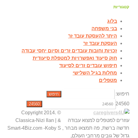
קטגוריות
בלוג
בני משפחה
היתר להעסקת עובד זר
העסקת עובד זר
זכויות וחובות עובדים זרים וסיום יחסי עבודה
חוק סיעוד ואפשרויות למטפלת סיעודית
חיפוש עובדים זרים לסיעוד
מחלות בגיל השלישי
מטפלים
חיפוש:
24560
© Copyright 2014.
עוזרים למטפלים למצוא עבודה
Classica-Nizi Ilan | &
חדשה ברשת, פה תמצאו מבחר ,
Smart-4Biz.com -Koby S
גדול של גובים מרחבי העולם,