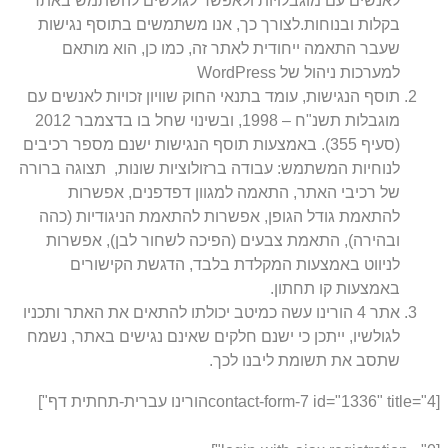
לאנשים עם מוגבלויות ולאפשר לגולשים להשתמש באתר
בקלות ובנוחות.לצורך כך, אנו משתמשים בתוסף נגישות
שעבר התאמה ייחודית לאתר זה, כמו כן, הוא מותאם
למערכות ניהול של WordPress
תוסף הנגישות, עומד בתנאי החוק שוויון זכויות לאנשים עם
מוגבלות תשנ"ח – 1998, ובשינוי שחל בו בדצמבר 2012
(סעיף 355). באמצעות תוסף הנגישות ישנם מספר רכיבים
לנוחיות המשתמש: עבודה ברזולוציות שונות, תצוגה ברורה
של רכיבי האתר, התאמה למגוון דפדפנים, אפשרות
להתאמת גודל הגופן, אפשרות להתאמת הניגודיות (כהה
ובהירה), התאמת צבעים (הפיכה לשחור לבן), אפשרות
לניווט באמצעות המקלדת בלבד, הדגשת הקישורים
באמצעות קו תחתון.
אתר 4 הורינו עשה כמיטב יכולתו להתאים את האתר ותכניו
לגולשיו, ייתכן כי ישנם חלקים שאינם נגישים באתר, נשמח
שתסב את תשומת ליבנו לכך.
[contact-form-7 id="1336" title="4הורינו עברית-תחתית דף"]