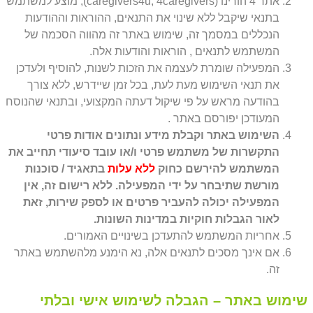
אתר 4 הורינו (caregivers4u, 4caregivers), מוצע למשתמש
בתנאי שיקבל ללא שינוי את התנאים, ההוראות וההודעות
הנכללים במסמך זה, שימוש באתר זה מהווה הסכמה של
המשתמש לתנאים , הוראות והודעות אלה.
המפעילה שומרת לעצמה את הזכות לשנות, להוסיף ולעדכן
את תנאי השימוש מעת לעת, בכל זמן שיידרש, ללא צורך
בהודעה מראש על פי שיקול דעתה המקצועי, ובתנאי שהנוסח
המעודכן יפורסם באתר .
השימוש באתר וקבלת מידע ונתונים אודות פרטי
התקשרות של משתמש פרטי ו/או עובד סיעודי תחייב את
המשתמש להירשם כחוק
ללא עלות
בתאגיד / סוכנות
מורשת שתיבחר על ידי המפעילה. ללא רישום זה, אין
המפעילה יכולה להעביר פרטים או לספק שירות, זאת
לאור הגבלות חוקיות במדינות השונות.
אחריות המשתמש להתעדכן בשינויים האמורים.
אם אינך מסכים לתנאים אלה, נא הימנע מלהשתמש באתר
זה.
שימוש באתר – הגבלה לשימוש אישי ובלתי