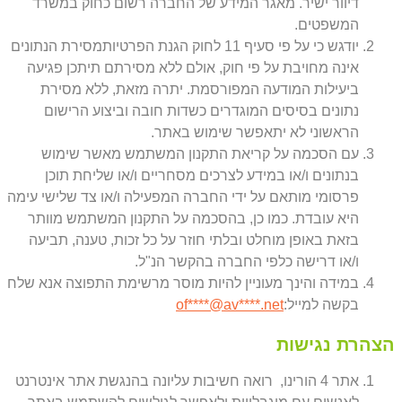
דיוור ישיר. מאגר המידע של החברה רשום כחוק במשרד
המשפטים.
יודגש כי על פי סעיף 11 לחוק הגנת הפרטיותמסירת הנתונים
אינה מחויבת על פי חוק, אולם ללא מסירתם תיתכן פגיעה
ביעילות המודעה המפורסמת. יתרה מזאת, ללא מסירת
נתונים בסיסים המוגדרים כשדות חובה וביצוע הרישום
הראשוני לא יתאפשר שימוש באתר.
עם הסכמה על קריאת התקנון המשתמש מאשר שימוש
בנתונים ו/או במידע לצרכים מסחריים ו/או שליחת תוכן
פרסומי מותאם על ידי החברה המפעילה ו/או צד שלישי עימה
היא עובדת. כמו כן, בהסכמה על התקנון המשתמש מוותר
בזאת באופן מוחלט ובלתי חוזר על כל זכות, טענה, תביעה
ו/או דרישה כלפי החברה בהקשר הנ"ל.
במידה והינך מעוניין להיות מוסר מרשימת התפוצה אנא שלח
בקשה למייל:
et
****@av****.n
of
הצהרת נגישות
אתר 4 הורינו, רואה חשיבות עליונה בהנגשת אתר אינטרנט