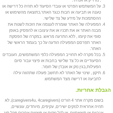
, מדוייק או אמיתי.
על המשתמש הפרטי או עובדי הסיעוד לא תהיה כל דרישה או
טענה או תביעה או חבות כנגד האתר,כתוצאה מהשימוש או
ההסתמכות על מידע של צד שלישי.
המפעילה של האתר שומרת לעצמה את הזכות לשנות את
מבנה האתר או את תכניו או את עיצובו או להפסיק באופן
סופי את קיומו , ללא התרעה מראש. במקרה של הפסקת
האתר תפרסם המפעילה הודעה על כך בעמוד הראשי של
האתר.
בכל מקרה לא תחוייב המפעילה כלפי המשתמשים, העובדים
הסיעודיים או כל צד שלישי בחבות או פיצוי עבור סיום
הפעילות,בגין נזק או אובדן של חומר.
תיקון , שינוי של האתר לא תחשב פעולה שתהווה עילה
לתביעה או דרישה מצד המשתמש.
הגבלת אחריות.
בשום מקרה אתר 4 הורינו (caregivers4u, 4caregivers), לא
תהיה אחראית לנזקים ישירים, עקיפים, מיוחדים, עונשיים,
אגביים או תוצאתיים, או לכל נזקים או פיצויים אחרים מכל סוג