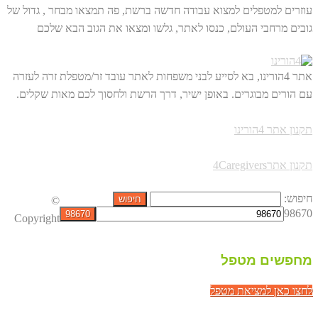
עוזרים למטפלים למצוא עבודה חדשה ברשת, פה תמצאו מבחר , גדול של
גובים מרחבי העולם, כנסו לאתר, גלשו ומצאו את הגוב הבא שלכם
אתר 4הורינו, בא לסייע לבני משפחות לאתר עובד זר/מטפלת זרה לעזרה
עם הורים מבוגרים. באופן ישיר, דרך הרשת ולחסוך לכם מאות שקלים.
תקנון אתר 4הורינו
תקנון אתר4Caregivers
חיפוש:
©
98670
Copyright
מחפשים מטפל
לחצו כאן למציאת מטפל