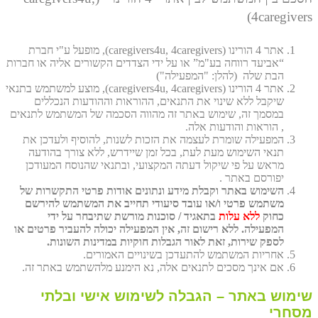
4caregivers)
אתר 4 הורינו (caregivers4u, 4caregivers), מופעל ע"י חברת
“אביעד רווחה בע"מ” או על ידי הצדדים הקשורים אליה או חברות
הבת שלה (להלן: "המפעילה")
אתר 4 הורינו (caregivers4u, 4caregivers), מוצע למשתמש בתנאי
שיקבל ללא שינוי את התנאים, ההוראות וההודעות הנכללים
במסמך זה, שימוש באתר זה מהווה הסכמה של המשתמש לתנאים
, הוראות והודעות אלה.
המפעילה שומרת לעצמה את הזכות לשנות, להוסיף ולעדכן את
תנאי השימוש מעת לעת, בכל זמן שיידרש, ללא צורך בהודעה
מראש על פי שיקול דעתה המקצועי, ובתנאי שהנוסח המעודכן
יפורסם באתר .
השימוש באתר וקבלת מידע ונתונים אודות פרטי התקשרות של
משתמש פרטי ו/או עובד סיעודי תחייב את המשתמש להירשם
כחוק
ללא עלות
בתאגיד / סוכנות מורשת שתיבחר על ידי
המפעילה. ללא רישום זה, אין המפעילה יכולה להעביר פרטים או
לספק שירות, זאת לאור הגבלות חוקיות במדינות השונות.
אחריות המשתמש להתעדכן בשינויים האמורים.
אם אינך מסכים לתנאים אלה, נא הימנע מלהשתמש באתר זה.
שימוש באתר – הגבלה לשימוש אישי ובלתי
מסחרי