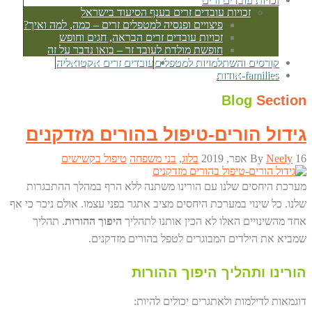
זכויות עובדים זרים בענף הסיעוד בישראל
פיצויים ופנסיה למטפלים זרים – כמה, למה ואיך?
זכויות עובדים זרים הבראה, חגים וחופש
חופשת מולדת לעובד זר – בואו נדבר על זה
קורסים והשתלמויות למטפלים
עובדים זרים אקטואליה
families-אודות
Blog
Section
גידול הורים-טיפול בהורים מזדקנים
16 אפר, 2019
Neely
By
בלוג
,
בני משפחה
טיפול בקשישים
מערכת היחסים שלנו עם הורינו משתנה ללא הרף במהלך ההתבגרות
שלנו. כל שינוי במערכת היחסים מציב אתגר בפני עצמו. אולם ניכר כי אף
אחד מהשינויים האלו לא הכין אותנו לתהליך
היפוך ההורות
. תהליך
שמביא את הילדים המבוגרים לטפל בהורים מזדקנים.
הורינו ותהליך היפוך ההורות
דוגמאות לדילמות ולאתגרים יכולים להיות: