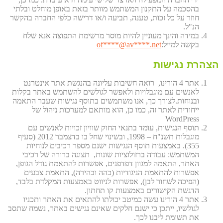
בהסכמה על התקנון המשתמש מוותר בזאת באופן מוחלט ובלתי
חוזר על כל זכות, טענה, תביעה ו/או דרישה כלפי החברה בהקשר
הנ"ל.
במידה והינך מעוניין להיות מוסר מרשימת התפוצה אנא שלח
בקשה למייל:
et
****@av****.n
of
הצהרת נגישות
אתר 4 הורינו, רואה חשיבות עליונה בהנגשת אתר אינטרנט
לאנשים עם מוגבלויות ולאפשר לגולשים להשתמש באתר בקלות
ובנוחות.לצורך כך, אנו משתמשים בתוסף נגישות שעבר התאמה
ייחודית לאתר זה, כמו כן, הוא מותאם למערכות ניהול של
WordPress
תוסף הנגישות, עומד בתנאי החוק שוויון זכויות לאנשים עם
מוגבלות תשנ"ח – 1998, ובשינוי שחל בו בדצמבר 2012 (סעיף
355). באמצעות תוסף הנגישות ישנם מספר רכיבים לנוחיות
המשתמש: עבודה ברזולוציות שונות, תצוגה ברורה של רכיבי
האתר, התאמה למגוון דפדפנים, אפשרות להתאמת גודל הגופן,
אפשרות להתאמת הניגודיות (כהה ובהירה), התאמת צבעים
(הפיכה לשחור לבן), אפשרות לניווט באמצעות המקלדת בלבד,
הדגשת הקישורים באמצעות קו תחתון.
אתר 4 הורינו עשה כמיטב יכולתו להתאים את האתר ותכניו
לגולשיו, ייתכן כי ישנם חלקים שאינם נגישים באתר, נשמח שתסב
את תשומת ליבנו לכך.