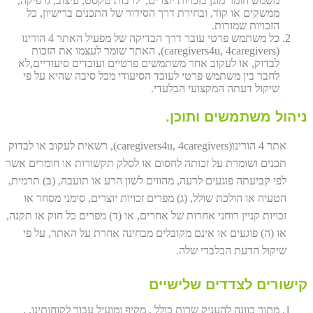
משמש חומר מוגן בזכויות יוצרים, לרבות טקסט, עיצוב, גרפיקה,
ממשקים או קוד, ובחירת דרך הסידור של התכנים ברישיון, כל
הזכויות שמורות.
כל משתמש פרטי עובר דרך הבדיקה של מפעיל האתר 4 הורינו
(caregivers4u, 4caregivers), האתר שומר לעצמו את הזכות
לבדוק, או לעקוב אחר משתמשים פרטיים ועובדים סיעודיים,לא
לחבר בין משתמש פרטי לעובד הסיעודי מכל סיבה שהיא על פי
שיקול דעתה המקצועי הבלעדי.
ניהול משתמשים ותוכן.
אתר 4 הורינו(caregivers4u, 4caregivers), רשאית לעקוב או לבדוק
תכנים ושומרת על זכותה לחסום או לסלק תקשורות או חומרים אשר
לפי קביעתה פוגעים לרעה, מהווים לשון הרע או תועבה, (ב) תרמית,
הטעיה או הולכת שולל, (ג) מפרים זכויות יוצרים, סימני מסחר או
זכויות קניין רוחני אחרות של אחרים, או (ד) מפרים כל חוק או תקנה,
או (ה) פוגעים או אינם מקובלים מבחינה אחרת על האתר, על פי
שיקול הדעת הבלבדי שלה.
קישורים לצדדים שלישיים
מתוך כוונה להעניק שרות כולל , מקיף ומועיל עבור לקוחותינו, ,