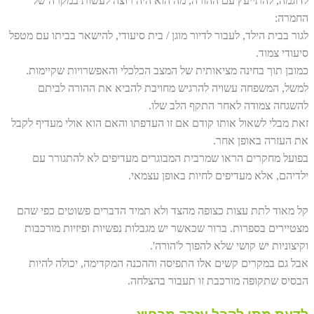
לדוגמה, להתייעץ עם ההורה, מה הוא היה רוצה לעשות במקרה של
החמרה:
לגור בבית הילד, לעבור לדיור מוגן / בית סיעודי, להישאר בביתו עם מטפל
סיעודי צמוד.
כמובן תוך בחינה מציאותית של המצב הכלכלי והאפשרויות שקיימות.
למשל, המשפחה עשויה להרגיש מחויבת להביא את ההורה לביתם
להשגחה צמודה לאחר התקף הלב שלו.
זאת מבלי לשאול אותו קודם אם זו העדפתו והאם הוא אולי מעדיף לקבל
את העזרה באופן אחר.
בפועל מחקרים הראו שמרבית המבוגרים מעדיפים לא להתגורר עם
ילדיהם, אלא מעדיפים לחיות באופן עצמאי.
קל מאוד לתת עצות כצופה מהצד ולא תמיד הדברים פשוטים כפי שהם
מצטיירים בספרות. ברור שכאשר יש מגבלות נפשיות ופיזיות מורכבות
וקיצוניות יש קושי שלא להפוך ל'הורה'.
אבל גם במקרים קשים אלו התפיסה וההכנה המקדימה, יכולה להיות
הבסיס שתקופה מורכבת זו תעבור בהצלחה.