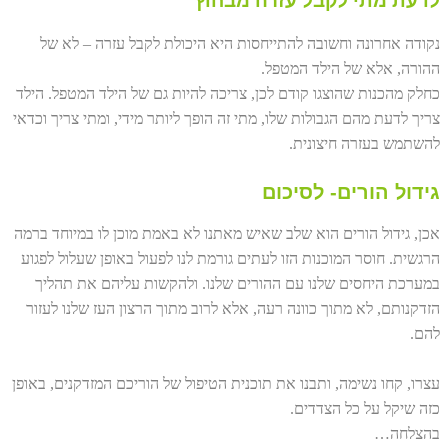
לדעת מתי לקבל עזרה מבחוץ
נקודה אחרונה וחשובה להתייחסות היא היכולת לקבל עזרה – לא של
ההורה, אלא של הילד המטפל.
כחלק מהכנות שהוצגו קודם לכן, צריכה להיות גם של הילד המטפל. הילד
צריך לדעת מהם הגבולות שלו, מתי זה הופך ליותר מידי, ומתי צריך וכדאי
להשתמש בעזרה חיצונית.
גידול הורים- לסיכום
אכן, גידול הורים הוא שלב שאיש מאתנו לא באמת מוכן לו במיוחד ברמה
הרגשית. חוסר המוכנות הזו לעתים גורמת לנו לפעול באופן שעלול לפגוע
במערכת היחסים שלנו עם ההורים שלנו. ולהקשות עליהם את תהליך
הזדקנותם, לא מתוך כוונה רעה, אלא לרוב מתוך הרצון העז שלנו לעזור
להם.
עצרו, קחו נשימה, ותבנו את תוכנית הטיפול של הוריכם המזדקנים, באופן
כזה שיקל על כל הצדדים.
בהצלחה…