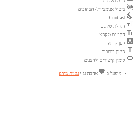
ניווט מקלדת
visibility_off
ביטול אנימציות / הבהובים
nights_stay
Contrast
format_size
הגדלת טקסט
text_fields
הקטנת טקסט
font_download
גופן קריא
title
סימון כותרות
link
סימון קישורים ולחצנים
favorite
מופעל ב
אהבה
ע״י
עמית מורנו