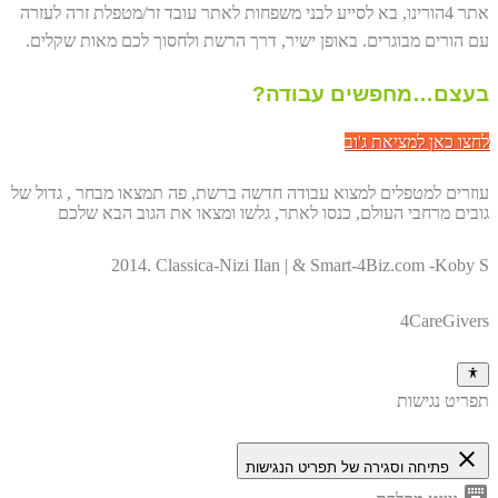
אתר 4הורינו, בא לסייע לבני משפחות לאתר עובד זר/מטפלת זרה לעזרה
עם הורים מבוגרים. באופן ישיר, דרך הרשת ולחסוך לכם מאות שקלים.
בעצם…מחפשים עבודה?
לחצו כאן למציאת ג'וב
עוזרים למטפלים למצוא עבודה חדשה ברשת, פה תמצאו מבחר , גדול של
גובים מרחבי העולם, כנסו לאתר, גלשו ומצאו את הגוב הבא שלכם
2014. Classica-Nizi Ilan | & Smart-4Biz.com -Koby S
4CareGivers
תפריט נגישות
close
פתיחה וסגירה של תפריט הנגישות
keyboard