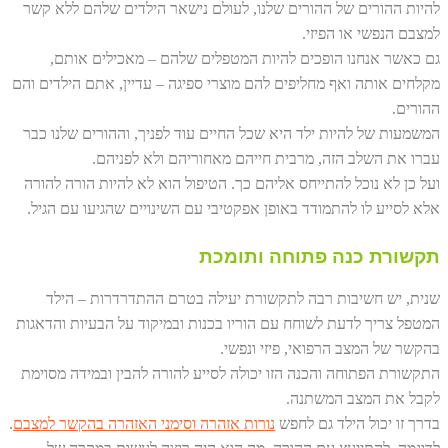
להיות ההורים של ההורים שלנו, לעולם נישאר הילדים שלהם ללא קשר
למצבם הנפשי או הפיזי.
גם כאשר אנחנו הופכים להיות המטפלים שלהם – מאכילים אותם,
מקלחים אותה ואף מחליפים להם מוצרי ספיגה – עדיין, אתם הילדים והם
ההורים.
המשמעות של להיות ילד היא שכל החיים עוד לפניך, וההורים שלנו כבר
עברו את השלב הזה, מרבית חייהם מאחוריהם ולא לפניהם.
ועל כן לא נוכל להתייחס אליהם כך. הטיפול הוא לא להיות הורה להורה
אלא לסייע לו להתמודד באופן אפקטיבי עם השינויים שהגיעו עם הגיל.
תקשורת כנה פתוחה ותומכת
שנית, יש חשיבות רבה לתקשורת יעילה בטרם ההתדרדרות – הילד
המטפל צריך לדעת לשוחח עם הוריו בכנות ובמיקוד על הבעיות והדאגות
בהקשר של המצב הרפואי, פיזי ונפשי.
התקשורת הפתוחה והכנה הזו יכולה לסייע להורה להבין ובמידה מסוימת
לקבל את המצב המשתנה.
בדרך זו יכול הילד גם לחפש
נורות אזהרה וסימני האזהרה בהקשר למצבם
.