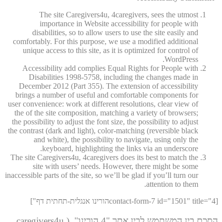
The site Caregivers4u, 4caregivers, sees the utmost
importance in Website accessibility for people with
disabilities, so to allow users to use the site easily and
comfortably. For this purpose, we use a modified additional
unique access to this site, as it is optimized for control of
WordPress.
Accessibility add complies Equal Rights for People with
Disabilities 1998-5758, including the changes made in
December 2012 (Part 355). The extension of accessibility
brings a number of useful and comfortable components for
user convenience: work at different resolutions, clear view of
the of the site composition, matching a variety of browsers;
the possibility to adjust the font size, the possibility to adjust
the contrast (dark and light), color-matching (reversible black
and white), the possibility to navigate, using only the
keyboard, highlighting the links via an underscore.
The site Caregivers4u, 4caregivers does its best to match the
site with users’ needs. However, there might be some
inaccessible parts of the site, so we’ll be glad if you’ll turn our
attention to them.
[contact-form-7 id="1501" title="4הורינו אנגלית-תחתית דף"]
הסכם בין המשתמש לבין אתר "4 הורינו" (caregivers4u,