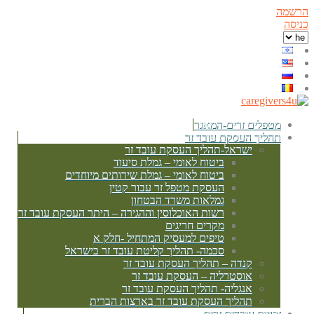
הרשמה
כניסה
מטפלים זרים-המאגר
תהליך העסקת עובד זר
ישראל-תהליך העסקת עובד זר
ביטוח לאומי – גמלת סיעוד
ביטוח לאומי – גמלת שירותים מיוחדים
העסקת מטפל זר עבור קטין
גמלאות משרד הבטחון
רשות האוכלוסין וההגירה – היתר העסקת עובד זר
מקרים חריגים
טיפים למעסיק המתחיל -חלק א
סכמה- תהליך קליטת עובד זר בישראל
קנדה – תהליך העסקת עובד זר
אוסטרליה – העסקת עובד זר
אנגליה- תהליך העסקת עובד זר
תהליך העסקת עובד זר בארצות הברית
זכויות עובדים זרים