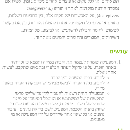
תוצאתיים, או לכל נזקים או פיצויים אחרים מכל סוג ומין, אפילו אם
נמסרה הודעה מוקדמת לאתר 4 הורינו (caregivers4u,
4caregivers), על האפשרות של נזקים אלה, בין בתביעת רשלנות,
בחוזים או על פי כל דוקטרינה אחרת להטלת אחריות, בין אם בקשר
לשימוש, לחוסר היכולת להשתמש, או לביצוע, של המידע,
השירותים, המוצרים והחומרים הזמינים מאתר זה.
עונשים
המפעילה שומרת לעצמה את הזכות במידה ותמצא כי זכויותיה
באתר הופרו, על פי שיקול דעתה הבלעדי ובתנאים שתקבע לעשות
אחד מאלה:
לתבוע בבית המשפט בגין הפרה.
לתבוע בגין ההפרה ולבקש מביהמ"ש הפסקת ההפרה באופן
מיידי.
המפעילה תהיה רשאית להעביר לידי צד שלישי פרטי
התקשרות של המשתמש או המטפל הסיעודי על פי צו
שיפוטי של רשות מוסמכת, לשם משלוח הודעות לצורכי
שיווק בהנתן הסכמת המפעיל, לשם בדיקת נתונים , עיבוד
נתונים או כל שינוי אחר שיידרש על ידי המפעילה או מי
מטעמם.