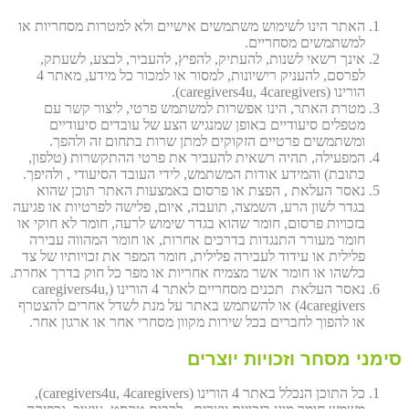
האתר הינו לשימוש משתמשים אישיים ולא למטרות מסחריות או
למשתמשים מסחריים.
אינך רשאי לשנות, להעתיק, להפיץ, להעביר, לבצע, לשעתק,
לפרסם, להעניק רישיונות, למסור או למכור כל מידע, מאתר 4
הורינו (caregivers4u, 4caregivers).
מטרת האתר, הינו אפשרות למשתמש פרטי, ליצור קשר עם
מטפלים סיעודיים באופן שמנגיש הצע של עובדים סיעודיים
ומשתמשים פרטיים הזקוקים למתן שרות בתחום זה ולהפך.
המפעילה, תהיה רשאית להעביר את פרטי ההתקשרות (טלפון,
כתובת) והמידע אודות המשתמש, לידי העובד הסיעודי , ולהיפך.
נאסר העלאת , הפצת או פרסום באמצעות האתר תוכן שהוא
בגדר לשון הרע, השמצה, תועבה, איום, פלישה לפרטיות או פגיעה
בזכויות פרסום, חומר שהוא בגדר שימוש לרעה, חומר לא חוקי או
חומר מעורר התנגדות בדרכים אחרות, או חומר המהווה עבירה
פלילית או עידוד לעבירה פלילית, חומר המפר את זכויותיו של צד
כלשהו או חומר אשר מצמיח אחריות או מפר כל חוק בדרך אחרת.
נאסר העלאת תכנים מסחריים לאתר 4 הורינו (caregivers4u,
4caregivers) או להשתמש באתר על מנת לשדל אחרים להצטרף
או להפוך לחברים בכל שירות מקוון מסחרי אחר או ארגון אחר.
סימני מסחר וזכויות יוצרים
כל התוכן הנכלל באתר 4 הורינו (caregivers4u, 4caregivers),