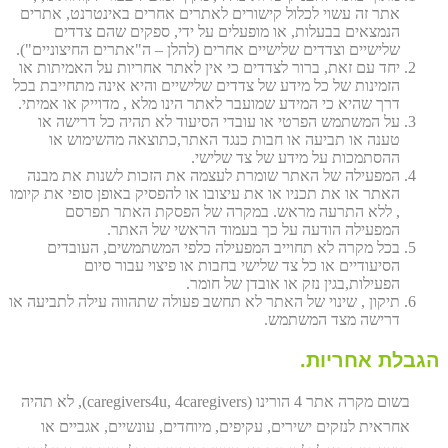
אתר זה עשוי לכלול קישורים לאתרים אחרים באינטרנט, אתרים
הנמצאים בבעלות, או מופעלים על ידי, ספקים שהם צדדים
שלישיים וצדדים שלישיים אחרים (להלן – ה"אתרים החיצוניים").
יחד עם זאת, ברור לצדדים כי אין לאתר אחריות על האמיתות או
הזמינות של כל מידע של צדדים שלישיים והיא אינה מתחייבת בכל
דרך שהיא כי המידע שמועבר לאתר הינו מלא , מדוייק או אמיתי.
על המשתמש הפרטי או עובדי הסיעוד לא תהיה כל דרישה או
טענה או תביעה או חבות כנגד האתר,כתוצאה מהשימוש או
ההסתמכות על מידע של צד שלישי.
המפעילה של האתר שומרת לעצמה את הזכות לשנות את מבנה
האתר או את תכניו או את עיצובו או להפסיק באופן סופי את קיומו
, ללא התרעה מראש. במקרה של הפסקת האתר תפרסם
המפעילה הודעה על כך בעמוד הראשי של האתר.
בכל מקרה לא תחוייב המפעילה כלפי המשתמשים, העובדים
הסיעודיים או כל צד שלישי בחבות או פיצוי עבור סיום
הפעילות,בגין נזק או אובדן של חומר.
תיקון , שינוי של האתר לא תחשב פעולה שתהווה עילה לתביעה או
דרישה מצד המשתמש.
הגבלת אחריות.
בשום מקרה אתר 4 הורינו (caregivers4u, 4caregivers), לא תהיה
אחראית לנזקים ישירים, עקיפים, מיוחדים, עונשיים, אגביים או