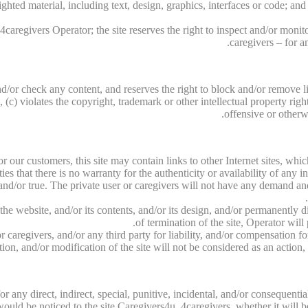
ghted material, including text, design, graphics, interfaces or code; and
caregivers Operator; the site reserves the right to inspect and/or monito
caregivers – for a
d/or check any content, and reserves the right to block and/or remove li
c) violates the copyright, trademark or other intellectual property right
offensive or otherwi
for our customers, this site may contain links to other Internet sites, w
rties that there is no warranty for the authenticity or availability of any 
nd/or true. The private user or caregivers will not have any demand and/o
f the website, and/or its contents, and/or its design, and/or permanently
of termination of the site, Operator will
 caregivers, and/or any third party for liability, and/or compensation fo
ion, and/or modification of the site will not be considered as an action
 for any direct, indirect, special, punitive, incidental, and/or conseq
s would be noticed to the site Caregivers4u, 4caregivers, whether it wi