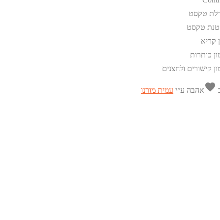
לת טקסט
טנת טקסט
ן קריא
ון כותרות
ון קישורים ולחצנים
favorite
ב
אהבה
ע״י
עמית מורנו