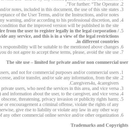
For further: “The Operator”.
d/or notes, included in this document, the use of this site states
ceptance of the User Terms, and/or the Instructions, and/or notes.
ny warning, and/or according to his professional discretion, and
condition that the improved version will be published in the site.
 from the user to register legally in the legal corporation /
e any service, and this is in a view of the legal restrictions
in different countries.
 responsibility will be suitable to the mentioned above changes.
 you do not agree to accept these terms, please, avoid the site use.
The site use – limited for private and/or non commercial user
e users, and not for commercial purposes and/or commercial users.
cense, and/or transfer, and/or sale any information, from the site
Caregivers4u, 4caregivers.
 private users, who need the services in this area, and vice versa.
 and information about the user, to the caregiver, and vice versa.
 obscene, threatening, privacy invasion or publicity rights harm;
se or encouragement a criminal offense, violate the rights of any
herwise, give rise to liability or violate any law in any other way.
f any other commercial online service and/or other organization.
Trademarks and Copyrights