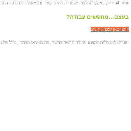
אתר 4הורינו, בא לסייע לבני משפחות לאתר עובד זר/מטפלת זרה לעזרה עם הורים מבוגרים. באופן ישיר, דרך הרשת ולחסוך לכם מאות שקלים.
בעצם…מחפשים עבודה?
לחצו כאן למציאת ג'וב
עוזרים למטפלים למצוא עבודה חדשה ברשת, פה תמצאו מבחר , גדול של גו