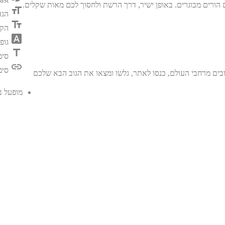
format_size
הגד
text_fields
הק
font_download
גופ
title
סימ
link
סימ
בים מרחבי העולם, כנסו לאתר, גלשו ומצאו את הגוב הבא שלכם
מופעל 