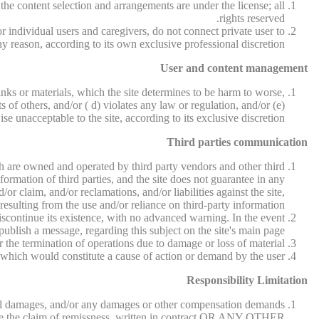
 the content selection and arrangements are under the license; all
rights reserved.
r individual users and caregivers, do not connect private user to
ny reason, according to its own exclusive professional discretion.
User and content management
nks or materials, which the site determines to be harm to worse,
s of others, and/or ( d) violates any law or regulation, and/or (e)
se unacceptable to the site, according to its exclusive discretion.
Third parties communication
hich are owned and operated by third party vendors and other third
information of third parties, and the site does not guarantee in any
r claim, and/or reclamations, and/or liabilities against the site,
resulting from the use and/or reliance on third-party information.
 discontinue its existence, with no advanced warning. In the event
 publish a message, regarding this subject on the site's main page.
r the termination of operations due to damage or loss of material.
, which would constitute a cause of action or demand by the user.
Responsibility Limitation
uential damages, and/or any damages or other compensation demands
ll be the claim of remissness, written in contract OR ANY OTHER