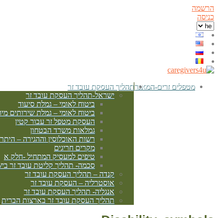
הרשמה
כניסה
מטפלים זרים-המאגר
תהליך העסקת עובד זר
ישראל-תהליך העסקת עובד זר
ביטוח לאומי – גמלת סיעוד
ביטוח לאומי – גמלת שירותים מיו
העסקת מטפל זר עבור קטין
גמלאות משרד הבטחון
רשות האוכלוסין וההגירה – היתר
מקרים חריגים
טיפים למעסיק המתחיל -חלק א
סכמה- תהליך קליטת עובד זר בי
קנדה – תהליך העסקת עובד זר
אוסטרליה – העסקת עובד זר
אנגליה- תהליך העסקת עובד זר
תהליך העסקת עובד זר בארצות הברית