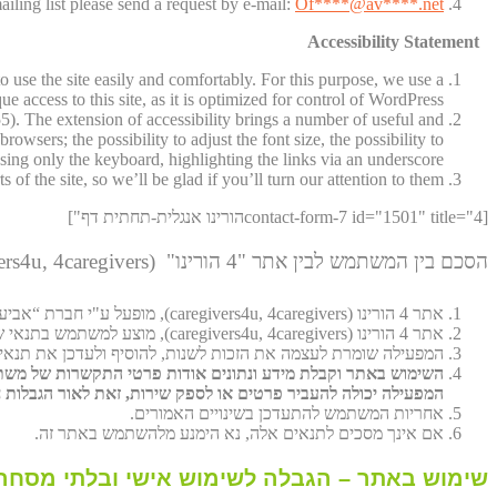
iling list please send a request by e-mail:
Of
****@av****.n
et
Accessibility Statement
to use the site easily and comfortably. For this purpose, we use a
e access to this site, as it is optimized for control of WordPress.
). The extension of accessibility brings a number of useful and
wsers; the possibility to adjust the font size, the possibility to
using only the keyboard, highlighting the links via an underscore.
f the site, so we’ll be glad if you’ll turn our attention to them.
[contact-form-7 id="1501" title="4הורינו אנגלית-תחתית דף"]
הסכם בין המשתמש לבין אתר "4 הורינו" (caregivers4u, 4caregivers)
אתר 4 הורינו (caregivers4u, 4caregivers), מופעל ע"י חברת “אביעד רווחה בע"מ” או על ידי הצדדים הקשורים אליה או חברות הבת שלה (להלן: "המפעילה")
אתר 4 הורינו (caregivers4u, 4caregivers), מוצע למשתמש בתנאי שיקבל ללא שינוי את התנאים, ההוראות וההודעות הנכללים במסמך זה, שימוש באתר זה מהווה הסכמה של המשתמש לתנאים , הוראות והודעות אלה.
המפעילה שומרת לעצמה את הזכות לשנות, להוסיף ולעדכן את תנאי 
השימוש באתר וקבלת מידע ונתונים אודות פרטי התקשרות של משת
המפעילה יכולה להעביר פרטים או לספק שירות, זאת לאור הגבלות חו
אחריות המשתמש להתעדכן בשינויים האמורים.
אם אינך מסכים לתנאים אלה, נא הימנע מלהשתמש באתר זה.
שימוש באתר – הגבלה לשימוש אישי ובלתי מסחרי