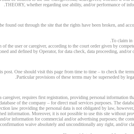
THEORY, whether regarding use ability, and/or performance of informa
l be found out through the site that the rights have been broken, and acco
To claim in 
n of the user or caregiver, according to the court order given by compet
oned and defined by Operator, for data check, data proceeding, and/or ot
 post. One should visit this page from time to time – to check the term
Particular provisions of these terms may be superseded by legal
d a caregiver, requires first registration, providing personal information t
e database of the company – for direct mail services purposes. The databas
otection law providing the personal data is not obligated by law, howeve
hed information. Moreover, it is not possible to use this site without prov
nd/or information for commercial and/or advertising purposes; the conte
nt confirmation waive absolutely and unconditionally any right, and/or 