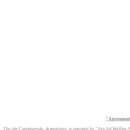
Agreement 
T
he site Caregivers4u, 4caregivers, is operated by "Avi-Ad Welfare Ser