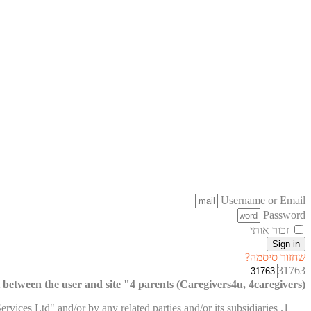
Username or Email
Password
זכור אותי
Sign in
שחזור סיסמה?
31763
between the user and site "4 parents (Caregivers4u, 4caregivers)"
vices Ltd" and/or by any related parties and/or its subsidiaries.