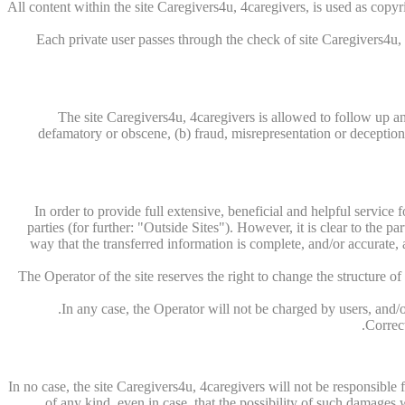
All content within the site Caregivers4u, 4caregivers, is used as copyri
Each private user passes through the check of site Caregivers4u, 4
The site Caregivers4u, 4caregivers is allowed to follow up an
defamatory or obscene, (b) fraud, misrepresentation or deception, (
In order to provide full extensive, beneficial and helpful service 
parties (for further: "Outside Sites"). However, it is clear to the pa
way that the transferred information is complete, and/or accurate, a
The Operator of the site reserves the right to change the structure o
In any case, the Operator will not be charged by users, and/or
Correct
In no case, the site Caregivers4u, 4caregivers will not be responsible
of any kind, even in case, that the possibility of such damage