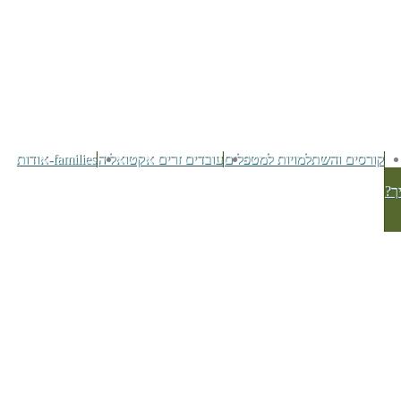
קורסים והשתלמויות למטפלים
עובדים זרים אקטואליה
families-אודות
ך?