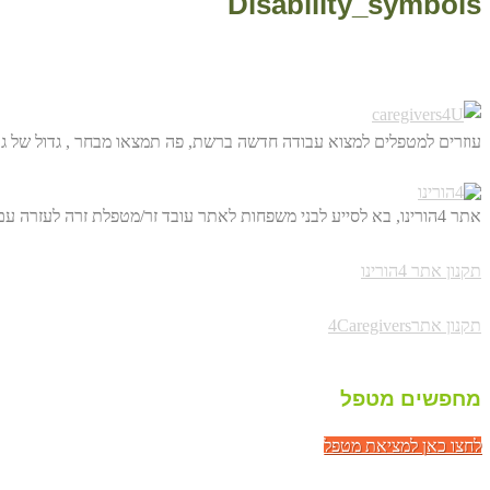
Disability_symbols
עוזרים למטפלים למצוא עבודה חדשה ברשת, פה תמצאו מבחר , גדול של גו
אתר 4הורינו, בא לסייע לבני משפחות לאתר עובד זר/מטפלת זרה לעזרה עם הורים מבוגרים. באופן ישיר, דרך הרשת ולחסוך לכם מאות שקלים.
תקנון אתר 4הורינו
תקנון אתר4Caregivers
מחפשים מטפל
לחצו כאן למציאת מטפל