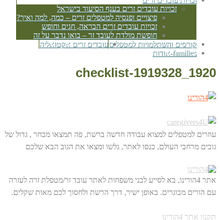
זכויות עובדים זרים בענף הסיעוד בישראל
פיצויים ופנסיה למטפלים זרים – כמה, למה ואיך?
זכויות עובדים זרים הבראה, חגים וחופש
חופשת מולדת לעובד זר – בואו נדבר על זה
קורסים והשתלמויות למטפלים
עובדים זרים אקטואליה
families-אודות
checklist-1919328_1920
עוזרים למטפלים למצוא עבודה חדשה ברשת, פה תמצאו מבחר , גדול של
גובים מרחבי העולם, כנסו לאתר, גלשו ומצאו את הגוב הבא שלכם
אתר 4הורינו, בא לסייע לבני משפחות לאתר עובד זר/מטפלת זרה לעזרה
עם הורים מבוגרים. באופן ישיר, דרך הרשת ולחסוך לכם מאות שקלים.
תקנון אתר 4הורינו