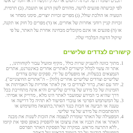
תכנים ושומרת על זכותה לחסום או לסלק תקשורות או חומרים אשר
לפי קביעתה פוגעים לרעה, מהווים לשון הרע או תועבה, (ב) תרמית,
הטעיה או הולכת שולל, (ג) מפרים זכויות יוצרים, סימני מסחר או
זכויות קניין רוחני אחרות של אחרים, או (ד) מפרים כל חוק או תקנה,
או (ה) פוגעים או אינם מקובלים מבחינה אחרת על האתר, על פי
שיקול הדעת הבלבדי שלה.
קישורים לצדדים שלישיים
מתוך כוונה להעניק שרות כולל , מקיף ומועיל עבור לקוחותינו, ,
אתר זה עשוי לכלול קישורים לאתרים אחרים באינטרנט, אתרים
הנמצאים בבעלות, או מופעלים על ידי, ספקים שהם צדדים
שלישיים וצדדים שלישיים אחרים (להלן – ה"אתרים החיצוניים").
יחד עם זאת, ברור לצדדים כי אין לאתר אחריות על האמיתות או
הזמינות של כל מידע של צדדים שלישיים והיא אינה מתחייבת בכל
דרך שהיא כי המידע שמועבר לאתר הינו מלא , מדוייק או אמיתי.
על המשתמש הפרטי או עובדי הסיעוד לא תהיה כל דרישה או
טענה או תביעה או חבות כנגד האתר,כתוצאה מהשימוש או
ההסתמכות על מידע של צד שלישי.
המפעילה של האתר שומרת לעצמה את הזכות לשנות את מבנה
האתר או את תכניו או את עיצובו או להפסיק באופן סופי את קיומו
, ללא התרעה מראש. במקרה של הפסקת האתר תפרסם
המפעילה הודעה על כך בעמוד הראשי של האתר.