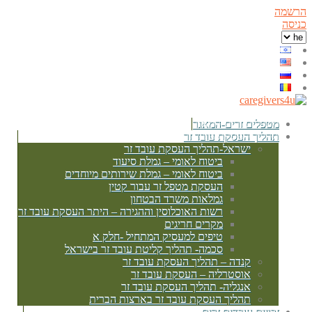
הרשמה
כניסה
מטפלים זרים-המאגר
תהליך העסקת עובד זר
ישראל-תהליך העסקת עובד זר
ביטוח לאומי – גמלת סיעוד
ביטוח לאומי – גמלת שירותים מיוחדים
העסקת מטפל זר עבור קטין
גמלאות משרד הבטחון
רשות האוכלוסין וההגירה – היתר העסקת עובד זר
מקרים חריגים
טיפים למעסיק המתחיל -חלק א
סכמה- תהליך קליטת עובד זר בישראל
קנדה – תהליך העסקת עובד זר
אוסטרליה – העסקת עובד זר
אנגליה- תהליך העסקת עובד זר
תהליך העסקת עובד זר בארצות הברית
זכויות עובדים זרים