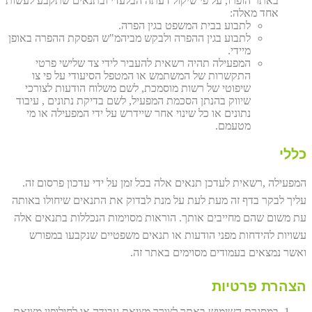
באתר הופרו, על פי שיקול דעתה הבלעדי ובתנאים שתקבע לעשות
אחד מאלה:
לתבוע בבית המשפט בגין הפרה.
לתבוע בגין ההפרה ולבקש מביהמ"ש הפסקת ההפרה באופן
מיידי.
המפעילה תהיה רשאית להעביר לידי צד שלישי פרטי
התקשרות של המשתמש או המטפל הסיעודי על פי צו
שיפוטי של רשות מוסמכת, לשם משלוח הודעות לצורכי
שיווק בהנתן הסכמת המפעיל, לשם בדיקת נתונים , עיבוד
נתונים או כל שינוי אחר שיידרש על ידי המפעילה או מי
מטעמם.
כללי
המפעילה ,רשאית לעדכן תנאים אלה בכל זמן על ידי עדכון פרסום זה.
עליך לבקר בדף זה מעת לעת על מנת לבדוק את התנאים שיחולו באותה
עת משום שהם מחייבים אותך. הוראות מסוימות הנכללות בתנאים אלה
עשויות להידחות מפני הודעות או תנאים משפטיים שנקבעו במפורש
ואשר נמצאים בעמודים מסוימים באתר זה.
הצהרת פרטיות
במסגרת השימוש באתר לצורך מציאת עבודה או לחילופין מציאת