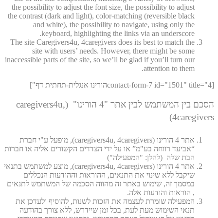
the possibility to adjust the font size, the possibility to adjust
the contrast (dark and light), color-matching (reversible black
and white), the possibility to navigate, using only the
keyboard, highlighting the links via an underscore.
The site Caregivers4u, 4caregivers does its best to match the
site with users’ needs. However, there might be some
inaccessible parts of the site, so we’ll be glad if you’ll turn our
attention to them.
[contact-form-7 id="1501" title="4הורינו אנגלית-תחתית דף"]
הסכם בין המשתמש לבין אתר "4 הורינו" (caregivers4u,
4caregivers)
אתר 4 הורינו (caregivers4u, 4caregivers), מופעל ע"י חברת
“אביעד רווחה בע"מ” או על ידי הצדדים הקשורים אליה או חברות
הבת שלה (להלן: "המפעילה")
אתר 4 הורינו (caregivers4u, 4caregivers), מוצע למשתמש בתנאי
שיקבל ללא שינוי את התנאים, ההוראות וההודעות הנכללים
במסמך זה, שימוש באתר זה מהווה הסכמה של המשתמש לתנאים
, הוראות והודעות אלה.
המפעילה שומרת לעצמה את הזכות לשנות, להוסיף ולעדכן את
תנאי השימוש מעת לעת, בכל זמן שיידרש, ללא צורך בהודעה