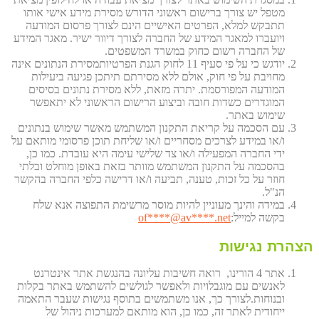
מטפל יש צורך ברישום ראשוני הדורש מסירת מידע אישי אותו
תתבקש למלא, הפרטים האישיים הינם לצורך פרסום המודעה
ויועברו למאגר המידע של החברה לצורך דיוור ישיר. מאגר המידע
של החברה רשום כחוק במשרד המשפטים.
יודגש כי על פי סעיף 11 לחוק הגנת הפרטיותמסירת הנתונים אינה
מחויבת על פי חוק, אולם ללא מסירתם תיתכן פגיעה ביעילות
המודעה המפורסמת. יתרה מזאת, ללא מסירת נתונים בסיסים
המוגדרים כשדות חובה וביצוע הרישום הראשוני לא יתאפשר
שימוש באתר.
עם הסכמה על קריאת התקנון המשתמש מאשר שימוש בנתונים
ו/או במידע לצרכים מסחריים ו/או שליחת תוכן פרסומי מותאם על
ידי החברה המפעילה ו/או צד שלישי עימה היא עובדת. כמו כן,
בהסכמה על התקנון המשתמש מוותר בזאת באופן מוחלט ובלתי
חוזר על כל זכות, טענה, תביעה ו/או דרישה כלפי החברה בהקשר
הנ"ל.
במידה והינך מעוניין להיות מוסר מרשימת התפוצה אנא שלח
בקשה למייל:
et
****@av****.n
of
הצהרת נגישות
אתר 4 הורינו, רואה חשיבות עליונה בהנגשת אתר אינטרנט
לאנשים עם מוגבלויות ולאפשר לגולשים להשתמש באתר בקלות
ובנוחות.לצורך כך, אנו משתמשים בתוסף נגישות שעבר התאמה
ייחודית לאתר זה, כמו כן, הוא מותאם למערכות ניהול של