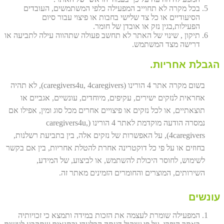
בכל מקרה לא תחוייב המפעילה כלפי המשתמשים, העובדים
הסיעודיים או כל צד שלישי בחבות או פיצוי עבור סיום
הפעילות,בגין נזק או אובדן של חומר.
תיקון , שינוי של האתר לא תחשב פעולה שתהווה עילה לתביעה או
דרישה מצד המשתמש.
הגבלת אחריות.
בשום מקרה אתר 4 הורינו (caregivers4u, 4caregivers), לא תהיה
אחראית לנזקים ישירים, עקיפים, מיוחדים, עונשיים, אגביים או
תוצאתיים, או לכל נזקים או פיצויים אחרים מכל סוג ומין, אפילו אם
נמסרה הודעה מוקדמת לאתר 4 הורינו (caregivers4u,
4caregivers), על האפשרות של נזקים אלה, בין בתביעת רשלנות,
בחוזים או על פי כל דוקטרינה אחרת להטלת אחריות, בין אם בקשר
לשימוש, לחוסר היכולת להשתמש, או לביצוע, של המידע,
השירותים, המוצרים והחומרים הזמינים מאתר זה.
עונשים
המפעילה שומרת לעצמה את הזכות במידה ותמצא כי זכויותיה