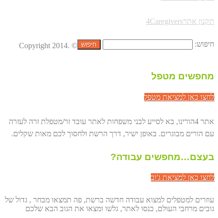
תקנון אתר4Caregivers
חיפוש:
© Copyright 2014.
מחפשים מטפל
לחצו כאן למציאת מטפל
אתר 4הורינו, בא לסייע לבני משפחות לאתר עובד זר/מטפלת זרה לעזרה
עם הורים מבוגרים. באופן ישיר, דרך הרשת ולחסוך לכם מאות שקלים.
בעצם…מחפשים עבודה?
לחצו כאן למציאת ג'וב
עוזרים למטפלים למצוא עבודה חדשה ברשת, פה תמצאו מבחר , גדול של
גובים מרחבי העולם, כנסו לאתר, גלשו ומצאו את הגוב הבא שלכם