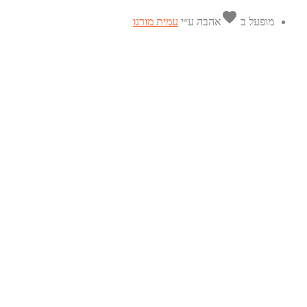
favorite
מופעל ב
אהבה
ע״י
עמית מורנו