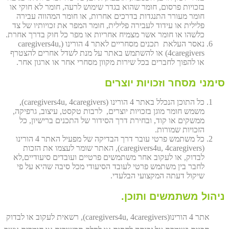
בזכויות פרסום, חומר שהוא בגדר שימוש לרעה, חומר לא חוקי או
חומר מעורר התנגדות בדרכים אחרות, או חומר המהווה עבירה
פלילית או עידוד לעבירה פלילית, חומר המפר את זכויותיו של צד
כלשהו או חומר אשר מצמיח אחריות או מפר כל חוק בדרך אחרת.
נאסר העלאת תכנים מסחריים לאתר 4 הורינו (caregivers4u,
4caregivers) או להשתמש באתר על מנת לשדל אחרים להצטרף
או להפוך לחברים בכל שירות מקוון מסחרי אחר או ארגון אחר.
סימני מסחר וזכויות יוצרים
כל התוכן הנכלל באתר 4 הורינו (caregivers4u, 4caregivers),
משמש חומר מוגן בזכויות יוצרים, לרבות טקסט, עיצוב, גרפיקה,
ממשקים או קוד, ובחירת דרך הסידור של התכנים ברישיון, כל
הזכויות שמורות.
כל משתמש פרטי עובר דרך הבדיקה של מפעיל האתר 4 הורינו
(caregivers4u, 4caregivers), האתר שומר לעצמו את הזכות
לבדוק, או לעקוב אחר משתמשים פרטיים ועובדים סיעודיים,לא
לחבר בין משתמש פרטי לעובד הסיעודי מכל סיבה שהיא על פי
שיקול דעתה המקצועי הבלעדי.
ניהול משתמשים ותוכן.
אתר 4 הורינו(caregivers4u, 4caregivers), רשאית לעקוב או לבדוק