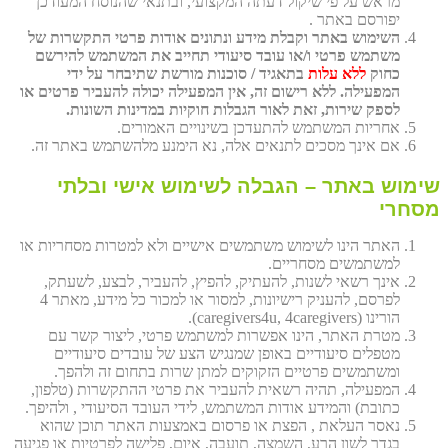
מראש על פי שיקול דעתה המקצועי, ובתנאי שהנוסח המעודכן
יפורסם באתר .
השימוש באתר וקבלת מידע ונתונים אודות פרטי התקשרות של
משתמש פרטי ו/או עובד סיעודי תחייב את המשתמש להירשם
כחוק
ללא עלות
בתאגיד / סוכנות מורשת שתיבחר על ידי
המפעילה. ללא רישום זה, אין המפעילה יכולה להעביר פרטים או
לספק שירות, זאת לאור הגבלות חוקיות במדינות השונות.
אחריות המשתמש להתעדכן בשינויים האמורים.
אם אינך מסכים לתנאים אלה, נא הימנע מלהשתמש באתר זה.
שימוש באתר – הגבלה לשימוש אישי ובלתי
מסחרי
האתר הינו לשימוש משתמשים אישיים ולא למטרות מסחריות או
למשתמשים מסחריים.
אינך רשאי לשנות, להעתיק, להפיץ, להעביר, לבצע, לשעתק,
לפרסם, להעניק רישיונות, למסור או למכור כל מידע, מאתר 4
הורינו (caregivers4u, 4caregivers).
מטרת האתר, הינו אפשרות למשתמש פרטי, ליצור קשר עם
מטפלים סיעודיים באופן שמנגיש הצע של עובדים סיעודיים
ומשתמשים פרטיים הזקוקים למתן שרות בתחום זה ולהפך.
המפעילה, תהיה רשאית להעביר את פרטי ההתקשרות (טלפון,
כתובת) והמידע אודות המשתמש, לידי העובד הסיעודי , ולהיפך.
נאסר העלאת , הפצת או פרסום באמצעות האתר תוכן שהוא
בגדר לשון הרע, השמצה, תועבה, איום, פלישה לפרטיות או פגיעה