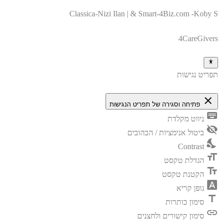
Classica-Nizi Ilan | & Smart-4Biz.com -Koby S
4CareGivers
תפריט נגישות
close
פתיחה וסגירה של תפריט הנגישות
keyboard
ניווט מקלדת
visibility_off
ביטול אנימציות / הבהובים
nights_stay
Contrast
format_size
הגדלת טקסט
text_fields
הקטנת טקסט
font_download
גופן קריא
title
סימון כותרות
link
סימון קישורים ולחצנים